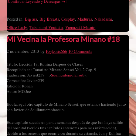
[Continuar Leyendo y Descargas →]
Posted in:
Big ass
,
Big Breasts
,
Cosplay
,
Maduras
,
Nakadashi
,
Office Lady
,
Tatsunami Youtoku
,
Yamazaki Masato
Mi Vecina la Profesora Minano #18
2 noviembre, 2013
by
Pzykosis666
10 Comments
Título: Lección 18: Kohina Después de Clases
Recopilado en: Tonari no Minano Sensei Vol. 2 Cap. 9
Traducción: Javiert239 >
Soulhunternofansub
<
Corrección: Javiert239
Edición: Ronan
Autor: MG Joe
Hoola, aquí otro capítulo de Minano Sensei, que estamos haciendo junto
con Javiert de Soulhunternofansub.
Este capítulo sucede un par de semanas después de que Jun haya salido
del hospital (ver los tres capítulos anteriores para más información),
debido a los sucesos que ocurrieron durante su estancia, Jun y Kohina