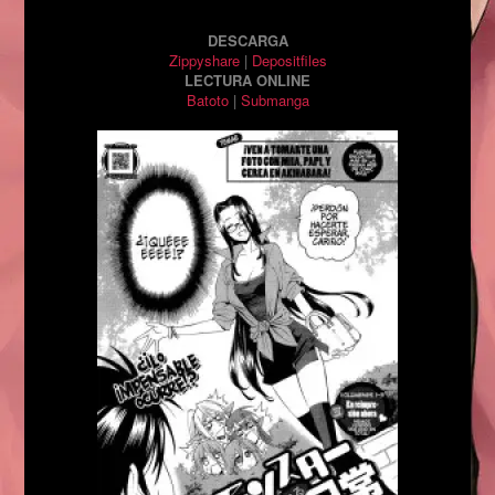
DESCARGA
Zippyshare
|
Depositfiles
LECTURA ONLINE
Batoto
|
Submanga