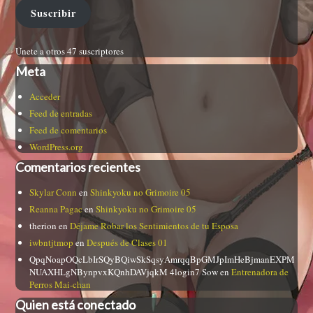
Suscribir
Únete a otros 47 suscriptores
Meta
Acceder
Feed de entradas
Feed de comentarios
WordPress.org
Comentarios recientes
Skylar Conn
en
Shinkyoku no Grimoire 05
Reanna Pagac
en
Shinkyoku no Grimoire 05
therion
en
Déjame Robar los Sentimientos de tu Esposa
iwbntjtmop
en
Después de Clases 01
QpqNoapOQcLbIrSQyBQiwSkSqsyAmrqqBpGMJpImHeBjmanEXPM
NUAXHLgNBynpvxKQnhDAVjqkM 4login7 Sow
en
Entrenadora de
Perros Mai-chan
Quien está conectado