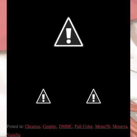
Posted in:
Cheating
,
Cosplay
,
DMMC
,
Full Color
,
Meme50
,
Memeya
,
Vainilla