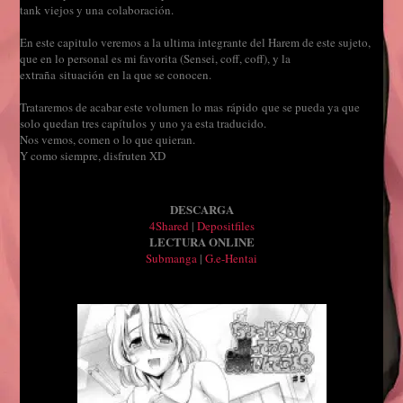
tank viejos y una colaboración.
En este capitulo veremos a la ultima integrante del Harem de este sujeto,
que en lo personal es mi favorita (Sensei, coff, coff), y la
extraña situación en la que se conocen.
Trataremos de acabar este volumen lo mas rápido que se pueda ya que
solo quedan tres capítulos y uno ya esta traducido.
Nos vemos, comen o lo que quieran.
Y como siempre, disfruten XD
DESCARGA
4Shared
|
Depositfiles
LECTURA ONLINE
Submanga
|
G.e-Hentai