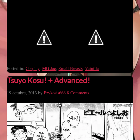
Posted in:
Cosplay
,
MG Joe
,
Small Breasts
,
Vainilla
Tsuyo Kosu! + Advanced!
19 octubre, 2013
by
Pzykosis666
8 Comments