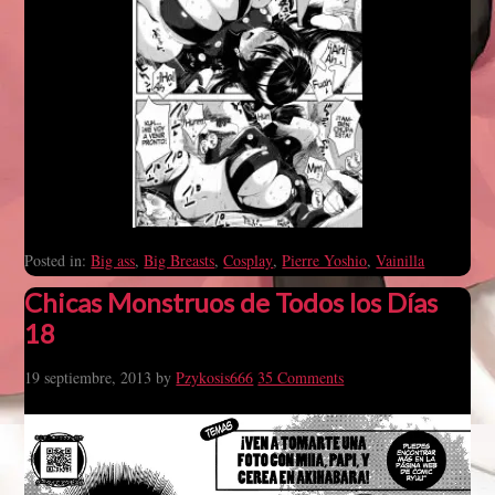
Posted in:
Big ass
,
Big Breasts
,
Cosplay
,
Pierre Yoshio
,
Vainilla
Chicas Monstruos de Todos los Días
18
19 septiembre, 2013
by
Pzykosis666
35 Comments