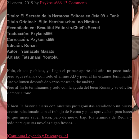
21 enero, 2019
by
Pzykosis666
13 Comments
Título: El Secreto de la Hermosa Editora en Jefe 09 + Tank
Título Original: Bijin Henshuu-chou no Himitsu
Recopilado en: Beautiful Editor-in-Chief’s Secret
Traducción: Pzykois666
Corrección: Pzykosis666
Edición: Ronan
Autor: Yamazaki Masato
Artista: Tatsunami Youtoku
Hola, chicos y chicas, ya llego el primer aporte del año, un poco tarde,
pero aquí estamos con todo el animo XD y pues al fin estamos terminando
este volumen después de varios meses in the making.
Pero al fin lo terminamos y todo con la ayuda del buen Ronan y su edición
siempre a tono.
Y bien, la historia cierra con nuestros protagonistas atendiendo un nuevo
evento relacionado con el trabajo de Reona y pues aprovechan para hacer
lo que mejor saben hacer, pero de nuevo bajo los términos de Reona y
todo para que sus novelas sigan frescas…
[Continuar Leyendo y Descargas →]