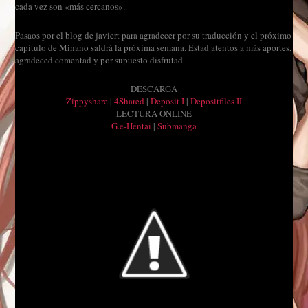
cada vez son «más cercanos».
Pasaos por el blog de javiert para agradecer por su traducción y el próximo
capítulo de Minano saldrá la próxima semana. Estad atentos a más aportes,
agradeced comentad y por supuesto disfrutad.
DESCARGA
Zippyshare
|
4Shared
|
Deposit I
|
Depositfiles II
LECTURA ONLINE
G.e-Hentai
|
Submanga