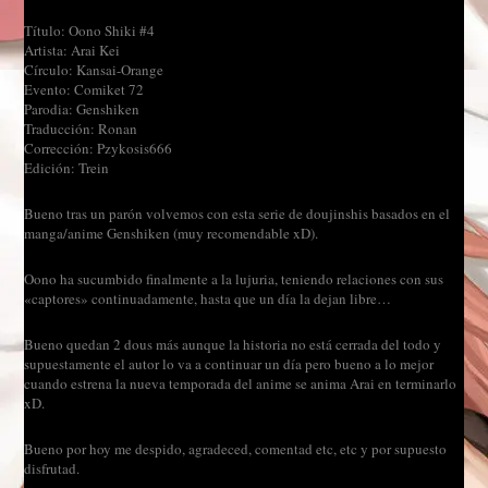
Título: Oono Shiki #4
Artista: Arai Kei
Círculo: Kansai-Orange
Evento: Comiket 72
Parodia: Genshiken
Traducción: Ronan
Corrección: Pzykosis666
Edición: Trein
Bueno tras un parón volvemos con esta serie de doujinshis basados en el
manga/anime Genshiken (muy recomendable xD).
Oono ha sucumbido finalmente a la lujuria, teniendo relaciones con sus
«captores» continuadamente, hasta que un día la dejan libre…
Bueno quedan 2 dous más aunque la historia no está cerrada del todo y
supuestamente el autor lo va a continuar un día pero bueno a lo mejor
cuando estrena la nueva temporada del anime se anima Arai en terminarlo
xD.
Bueno por hoy me despido, agradeced, comentad etc, etc y por supuesto
disfrutad.