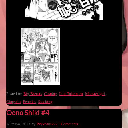
Posted in:
Big Breasts
,
Cosplay
,
Inui Takemaru
,
Monster girl
,
Okayado
,
Petanko
,
Stocking
Oono Shiki #4
16 mayo, 2013
by
Pzykosis666
3 Comments