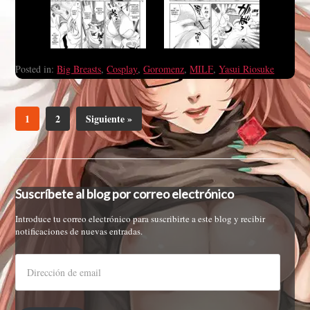
Posted in:
Big Breasts
,
Cosplay
,
Goromenz
,
MILF
,
Yasui Riosuke
1
2
Siguiente »
Suscríbete al blog por correo electrónico
Introduce tu correo electrónico para suscribirte a este blog y recibir
notificaciones de nuevas entradas.