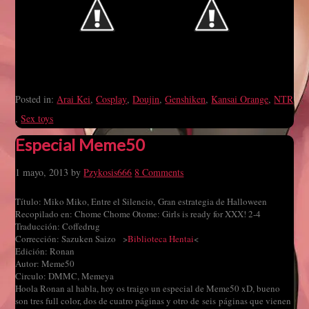
Posted in:
Arai Kei
,
Cosplay
,
Doujin
,
Genshiken
,
Kansai Orange
,
NTR
,
Sex toys
Especial Meme50
1 mayo, 2013
by
Pzykosis666
8 Comments
Título: Miko Miko, Entre el Silencio, Gran estrategia de Halloween
Recopilado en: Chome Chome Otome: Girls is ready for XXX! 2-4
Traducción: Coffedrug
Corrección: Sazuken Saizo >
Biblioteca Hentai
<
Edición: Ronan
Autor: Meme50
Circulo: DMMC, Memeya
Hoola Ronan al habla, hoy os traigo un especial de Meme50 xD, bueno
son tres full color, dos de cuatro páginas y otro de seis páginas que vienen