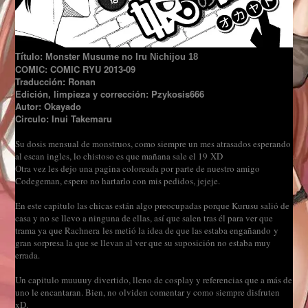
Título: Monster Musume no Iru Nichijou 18
COMIC: COMIC RYU 2013-09
Traducción: Ronan
Edición, limpieza y corrección: Pzykosis666
Autor: Okayado
Circulo: Inui Takemaru
Su dosis mensual de monstruos, como siempre un mes atrasados esperando
al escan ingles, lo chistoso es que mañana sale el 19 XD
Otra vez les dejo una pagina coloreada por parte de nuestro amigo
Codegeman, espero no hartarlo con mis pedidos, jejeje.
En este capitulo las chicas están algo preocupadas porque Kurusu salió de
casa y no se llevo a ninguna de ellas, así que salen tras él para ver que
trama ya que Rachnera les metió la idea de que las estaba engañando y
gran sorpresa la que se llevan al ver que su suposición no estaba muy
errada.
Un capitulo muuuuy divertido, lleno de cosplay y referencias que a más de
uno le encantaran. Bien, no olviden comentar y como siempre disfruten
xD.