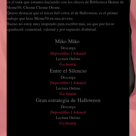
en el tank que estamos haciendo con los chicos de Biblioteca Hentai de
Meme50, Chome Chome Otome.
Quiero destacar que el tercer full color, el de Halloween, es el primer
trabajo que hizo Meme50 en una revista.
Bueno no estoy muy inspirado para escribir más, así que por favor
agradeced, comentad, valorad y por supuesto disfrutad.
Miko Miko
Descarga
Depositfiles
|
4shared
Lectura Online
G.e-hentai
Entre el Silencio
Descarga
Depositfiles
|
4shared
Lectura Online
G.e-hentai
Gran estrategia de Halloween
Descarga
Depositfiles
|
4shared
Lectura Online
G.e-hentai