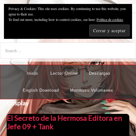
Privacy & Cookies: This site uses cookies. By continuing to use this website, you
Pzykosis666HFansub
agree to their use.
To find out more, including how to control cookies, see here:
Política de cookies
"I'm the best there is at what I do, but what I do best isn't very
nice".
Inicio
Lector Online
Descargas
English Download
Monmusu Volúmenes
Cosplay
El Secreto de la Hermosa Editora en
Jefe 09 + Tank