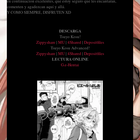
en continuacion excelentes, que estoy seguro que les encantaran,
comenten y agadezcan aquí y allá.
Y COMO SIEMPRE, DISFRUTEN XD
DESCARGA
Tsuyo Kosu!
Zippyshare
|
MU
|
4Shared
|
Depositfiles
Tsuyo Kosu Advanced!
Zippyshare
|
MU
|
4Shared
|
Depositfiles
LECTURA ONLINE
G.e-Hentai