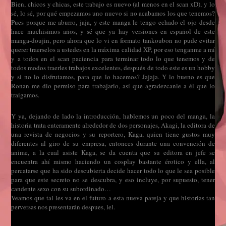
Bien, chicos y chicas, este trabajo es nuevo (al menos en el scan xD), y lo
sé, lo sé, por qué empezamos uno nuevo si no acabamos los que tenemos?
Pues porque me aburro, jaja, y este manga le tengo echado el ojo desde
hace muchisimos años, y sé que ya hay versiones en español de este
manga-doujin, pero ahora que lo vi en formato tankoubon no pude evitar
querer traerselos a ustedes en la máxima calidad XP, por eso tenganme a mí
y a todos en el scan paciencia para terminar todo lo que tenemos y de
todos modos traerles trabajos excelentes, después de todo este es un hobby
y si no lo disfrutamos, para que lo hacemos? Jajaja. Y lo bueno es que
Ronan me dio permiso para trabajarlo, así que agradezcanle a él que lo
traigamos.
Y ya, dejando de lado la introducción, hablemos un poco del manga, la
historia trata enteramente alrededor de dos personajes, Akagi, la editora de
una revista de negocios y su reportero, Kaga, quien tiene gustos muy
diferentes al giro de su empresa, entonces durante una convención de
anime, a la cual asiste Kaga, se da cuenta que su editora en jefe se
encuentra ahí mismo haciendo un cosplay bastante érotico y ella, al
percatarse que ha sido descubierta decide hacer todo lo que le sea posible
para que este secreto no se descubra, y eso incluye, por supuesto, tener
candente sexo con su subordinado…
Veamos que tal les va en el futuro a esta nueva pareja y que historias tan
perversas nos presentarán despues, lel.