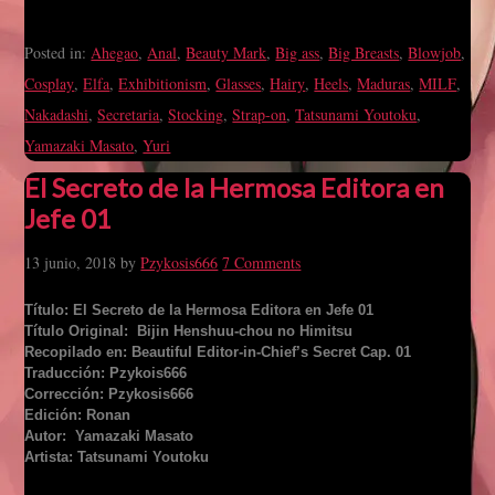
Posted in:
Ahegao
,
Anal
,
Beauty Mark
,
Big ass
,
Big Breasts
,
Blowjob
,
Cosplay
,
Elfa
,
Exhibitionism
,
Glasses
,
Hairy
,
Heels
,
Maduras
,
MILF
,
Nakadashi
,
Secretaria
,
Stocking
,
Strap-on
,
Tatsunami Youtoku
,
Yamazaki Masato
,
Yuri
El Secreto de la Hermosa Editora en
Jefe 01
13 junio, 2018
by
Pzykosis666
7 Comments
Título: El Secreto de la Hermosa Editora en Jefe 01
Título Original: Bijin Henshuu-chou no Himitsu
Recopilado en: Beautiful Editor-in-Chief’s Secret Cap. 01
Traducción: Pzykois666
Corrección: Pzykosis666
Edición: Ronan
Autor: Yamazaki Masato
Artista: Tatsunami Youtoku