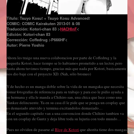
Título: Tsuyo Kosu! + Tsuyo Kosu Advanced!
COMIC: COMIC Kairakuten 2013-01 & 08
Traducción: Kotori-chan 83 >
HACHInF
<
Edición: Kotori-chan 83
Corrección: Coffedrug >P666HF<
Autor: Pierre Yoshio
Ahora les traigo una nueva colaboracion por parte de Coffedrug y la
pequeña Kotori, hace tiempo se lo habiamos prometido a un lector, pero
hasta ahora tuvimos tiempo, gracias más que nada por Kotori, basicamente
nos dio baje con el proyecto XD. (Nah, sólo bromeo)
Y de hecho es un manga doble sobre la vida de un mangaka que necesita
tomar fotografias de referencia para su trabajo y para eso le pidio ayuda a
su hermana y ella le manda a Chihiro-san, una chica que luce como una
Yankee delincuente. Ya en su casa él le pide que se ponga un cosplay que
es demasiado atrevido y termina excitandolos demasiado…
En el segundo capitulo van a una convencion donde Chihiro tambien va
con un cosplay de Gantz y deja libre toda su lujuria con todo mundo…
Pues no olviden de pasarse al
Blog de Kotori
que ahorita tiene dos mangas