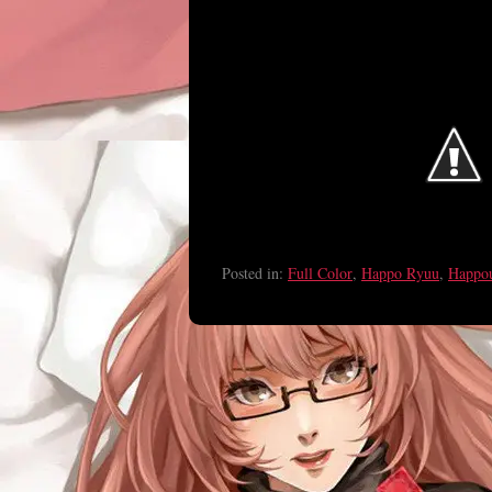
Posted in:
Full Color
,
Happo Ryuu
,
Happou