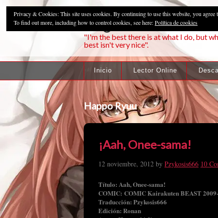
Privacy & Cookies: This site uses cookies. By continuing to use this website, you agree t
Pzykosis666HFa
To find out more, including how to control cookies, see here:
Política de cookies
"I'm the best there is at what I do, but wh
best isn't very nice".
Inicio
Lector Online
Desca
Happo Ryuu
¡Aah, Onee-sama!
12 noviembre, 2012
by
Pzykosis666
10 Co
Título: Aah, Onee-sama!
COMIC: COMIC Kairakuten BEAST 2009
Traducción: Pzykosis666
Edición: Ronan