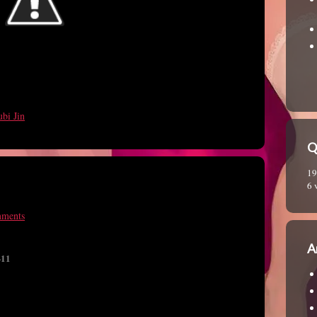
bi Jin
Q
19
6 
ments
A
-11