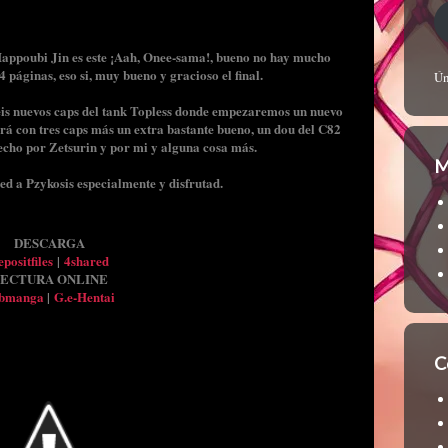
 Happoubi Jin es este ¡Aah, Onee-sama!, bueno no hay mucho
 4 páginas, eso si, muy bueno y gracioso el final.
Ún
is nuevos caps del tank Topless donde empezaremos un nuevo
ará con tres caps más un extra bastante bueno, un dou del C82
echo por Zetsurin y por mi y alguna cosa más.
M
ed a Pzykosis especialmente y disfrutad.
DESCARGA
positfiles
|
4shared
ECTURA ONLINE
bmanga
|
G.e-Hentai
C