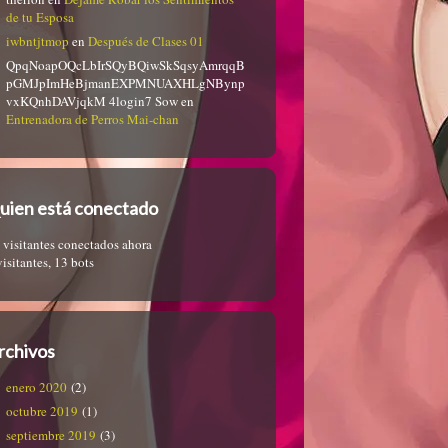
de tu Esposa
iwbntjtmop
en
Después de Clases 01
QpqNoapOQcLbIrSQyBQiwSkSqsyAmrqqB
pGMJpImHeBjmanEXPMNUAXHLgNBynp
vxKQnhDAVjqkM 4login7 Sow
en
Entrenadora de Perros Mai-chan
uien está conectado
 visitantes conectados ahora
visitantes,
13 bots
rchivos
enero 2020
(2)
octubre 2019
(1)
septiembre 2019
(3)