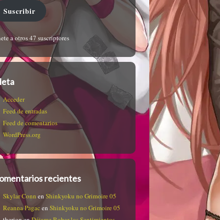
Suscribir
ete a otros 47 suscriptores
eta
Acceder
Feed de entradas
Feed de comentarios
WordPress.org
omentarios recientes
Skylar Conn
en
Shinkyoku no Grimoire 05
Reanna Pagac
en
Shinkyoku no Grimoire 05
therion
en
Déjame Robar los Sentimientos