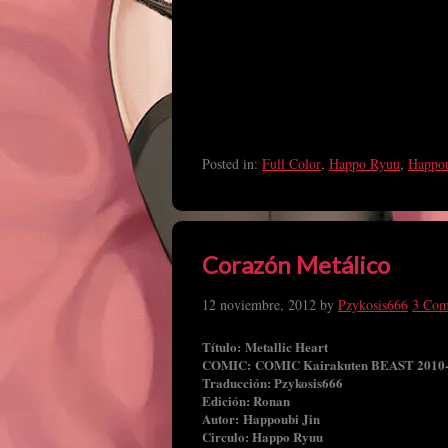
Posted in:
Full Color
,
Happo Ryuu
,
Happou
Corazón Metálico
12 noviembre, 2012
by
Pzykosis666
3 Com
Título: Metallic Heart
COMIC: COMIC Kairakuten BEAST 2010
Traducción: Pzykosis666
Edición: Ronan
Autor: Happoubi Jin
Circulo: Happo Ryuu