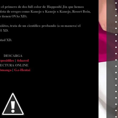
o el primero de dos full color de Happoubi Jin que hemos
artista de eroges como Kanojo x Kanojo x Kanojo, Resort Boin,
o tienen OVAs XD).
e añitos, trata de un científico probando (a su manera) el
él XD.
utad XD.
DESCARGA
positfiles
|
4shared
ECTURA ONLINE
bmanga
|
G.e-Hentai