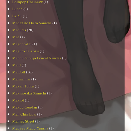
Lollipop Chainsaw
(1)
Lunch
(9)
Lv.X+
(1)
Madan no Ou to Vanadis
(1)
Maduras
(28)
Mae
(7)
Magono-Tei
(1)
Maguro Teikoku
(1)
Mahou Shoujo Lyrical Nanoha
(1)
Maid
(7)
Maidoll
(16)
Maimaimai
(1)
Makari Tohru
(1)
Makinosaka Shinichi
(1)
Makiof
(1)
Makuu Gundan
(1)
Man Chin Low
(1)
Maniac Street
(1)
Maoyuu Maou Yuusha
(1)