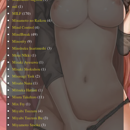
mil
(1)
MILF
(170)
Minamoto no Raikou
(4)
Mind Control
(4)
MindBreak
(49)
Minority
(9)
Minshuku Inarimushi
(3)
Mirai NIkki
(1)
Misaki Ayusawa
(1)
Misaki Shokuhou
(1)
Misasagi Task
(2)
Misato Nana
(1)
Mitsuka Hattori
(1)
Miura Takehiro
(11)
Mix Fry
(1)
Miyabi Tsuzuru
(4)
Miyabi Tsuzuru Bu
(3)
Miyamoto Smoke
(3)