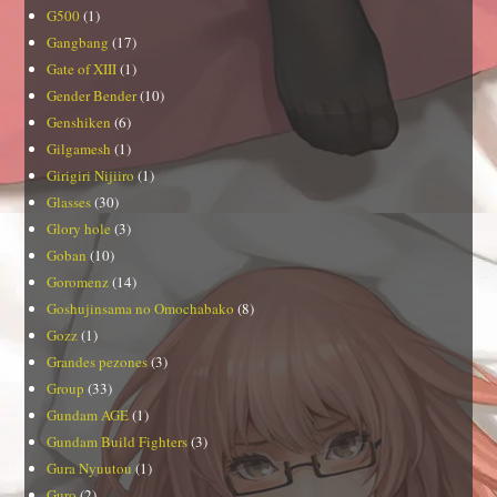
G500
(1)
Gangbang
(17)
Gate of XIII
(1)
Gender Bender
(10)
Genshiken
(6)
Gilgamesh
(1)
Girigiri Nijiiro
(1)
Glasses
(30)
Glory hole
(3)
Goban
(10)
Goromenz
(14)
Goshujinsama no Omochabako
(8)
Gozz
(1)
Grandes pezones
(3)
Group
(33)
Gundam AGE
(1)
Gundam Build Fighters
(3)
Gura Nyuutou
(1)
Guro
(2)