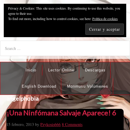
Privacy & Cookies: This site uses cookies. By continuing to use this website, you
Pzykosis666HFansub
agree to their use.
To find out more, including how to control cookies, see here:
Política de cookies
"I'm the best there is at what I do, but what I do best isn't very
nice".
Inicio
Lector Online
Descargas
English Download
Monmusu Volúmenes
angelphobia
¡Una Ninfómana Salvaje Aparece! 6
15 febrero, 2013
by
Pzykosis666
8 Comments