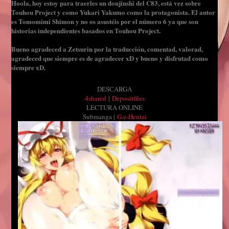
Hoola, hoy estoy para traerles un doujinshi del C83, está vez sobre
Touhou Project y como Yukari Yakumo como la protagonista. El autor
es Tomomimi Shimon y no os asustéis por el número 6 ya que son
historias independientes basados en Touhou Project.
Bueno agradeced a Zetsurin por la traducción, comentad, valorad,
agradeced que siempre es de agradecer xD y bueno y disfrutad como
siempre xD.
DESCARGA
4shared
|
Depositfiles
LECTURA ONLINE
Submanga |
G.e-Hentai