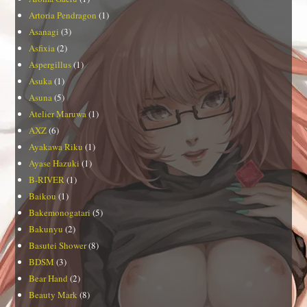
Artoria Pendragon
(1)
Asanagi
(3)
Asfixia
(2)
Aspergillus
(1)
Asuka
(1)
Asuna
(5)
Atelier Maruwa
(1)
AXZ
(6)
Ayakawa Riku
(1)
Ayase Hazuki
(1)
B-RIVER
(1)
Baikou
(1)
Bakemonogatari
(5)
Bakunyu
(2)
Basutei Shower
(8)
BDSM
(3)
Bear Hand
(2)
Beauty Mark
(8)