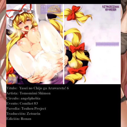
Título: Yasei no Chijo ga Arawareta! 6
Artista: Tomomimi Shimon
Círculo: angelphobia
Evento: Comiket 83
Parodia: Touhou Project
Traducción: Zetsurin
Edición: Ronan