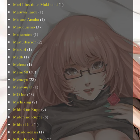
Mari Illustrious Makinami
(1)
Maruwa Tarou
(1)
Masane Amaha
(1)
Masoquismo
(3)
Massaratou
(1)
Masturbación
(2)
Matsuri
(1)
Medb
(1)
Melona
(1)
Meme50
(30)
Memeya
(28)
Menyoujan
(1)
MG Joe
(23)
Michiking
(2)
Midori no Rupe
(9)
Midori no Ruppe
(8)
Miduki Jou
(1)
Mikado-sensei
(1)
Mikoshiro Nagitoh
(1)