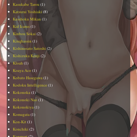
Kasukabe Tarou
(1)
Katsurai Yoshiaki
(8)
Kesshoku Mikan
(1)
Kid Icarus
(1)
Kinbou Sokai
(2)
Kinqhassin
(1)
Kishinosato Satoshi
(2)
Kishizuka Kenji
(2)
Kloah
(1)
Koaya Aco
(1)
Kobato Hasegawa
(1)
Kodoku Intelligence
(1)
Kokonoka
(1)
Kokonoki Nao
(1)
Kokonokiya
(1)
Komagata
(1)
Kon-Kit
(1)
Konchiki
(2)
Konmori
(2)