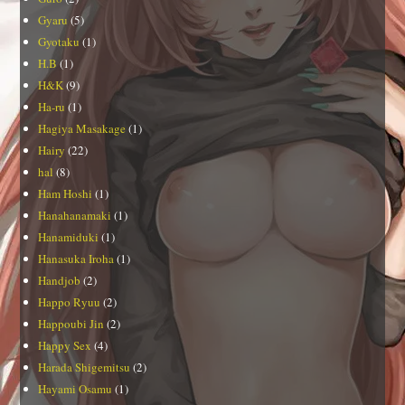
Gyaru
(5)
Gyotaku
(1)
H.B
(1)
H&K
(9)
Ha-ru
(1)
Hagiya Masakage
(1)
Hairy
(22)
hal
(8)
Ham Hoshi
(1)
Hanahanamaki
(1)
Hanamiduki
(1)
Hanasuka Iroha
(1)
Handjob
(2)
Happo Ryuu
(2)
Happoubi Jin
(2)
Happy Sex
(4)
Harada Shigemitsu
(2)
Hayami Osamu
(1)