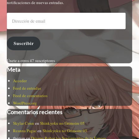
notificaciones de nuevas entradas.
Suscribir
Únete a otros 47 suscriptores
Meta
Acceder
Feed de entradas
Feed de comentarios
WordPress.org
Comentarios recientes
Skylar Conn
en
Shinkyoku no Grimoire 05
Reanna Pagac
en
Shinkyoku no Grimoire 05
therion
en
Déjame Robar los Sentimientos de tu Esposa