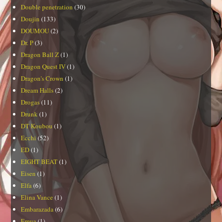
Double penetration
(30)
Doujin
(133)
DOUMOU
(2)
Dr. P
(3)
Dragon Ball Z
(1)
Dragon Quest IV
(1)
Dragon's Crown
(1)
Dream Halls
(2)
Drogas
(11)
Drunk
(1)
DT Koubou
(1)
Ecchi
(52)
ED
(1)
EIGHT BEAT
(1)
Eisen
(1)
Elfa
(6)
Elina Vance
(1)
Embarazada
(6)
Emua
(1)