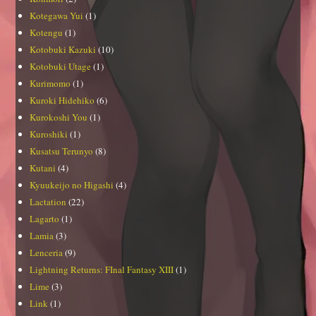
Kotegawa Yui
(1)
Kotengu
(1)
Kotobuki Kazuki
(10)
Kotobuki Utage
(1)
Kurimomo
(1)
Kuroki Hidehiko
(6)
Kurokoshi You
(1)
Kuroshiki
(1)
Kusatsu Terunyo
(8)
Kutani
(4)
Kyuukeijo no Higashi
(4)
Lactation
(22)
Lagarto
(1)
Lamia
(3)
Lenceria
(9)
Lightning Returns: FInal Fantasy XIII
(1)
Lime
(3)
Link
(1)