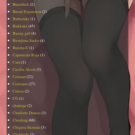
Brainfuck
(2)
Breast Expansion
(2)
Bubuzuke
(1)
Bukkake
(45)
Bunny girl
(4)
Busujima Saeko
(4)
Butcha-U
(1)
Caperucita Roja
(1)
Carn
(1)
Cecilia Alcott
(3)
Centaur
(22)
Centauro
(27)
Cereza
(2)
CG
(1)
chantaje
(2)
Charlotte Dunois
(3)
Cheating
(68)
Chigusa Suzume
(3)
Childwife
(2)