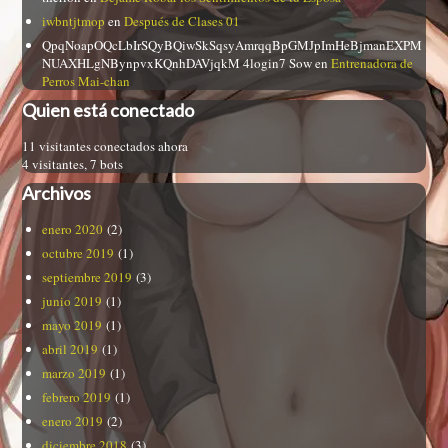
iwbntjtmop
en
Después de Clases 01
QpqNoapOQcLbIrSQyBQiwSkSqsyAmrqqBpGMJpImHeBjmanEXPM
NUAXHLgNBynpvxKQnhDAVjqkM 4login7 Sow
en
Entrenadora de
Perros Mai-chan
Quien está conectado
11 visitantes conectados ahora
4 visitantes,
7 bots
Archivos
enero 2020
(2)
octubre 2019
(1)
septiembre 2019
(3)
junio 2019
(1)
mayo 2019
(1)
abril 2019
(1)
marzo 2019
(1)
febrero 2019
(1)
enero 2019
(2)
diciembre 2018
(3)