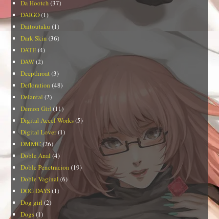
Da Hootch
(37)
DAIGO
(1)
Daitoutaku
(1)
Dark Skin
(36)
DATE
(4)
DAW
(2)
Deepthroat
(3)
Defloration
(48)
Delantal
(2)
Demon Girl
(11)
Digital Accel Works
(5)
Digital Lover
(1)
DMMC
(26)
Doble Anal
(4)
Doble Penetracion
(19)
Doble Vaginal
(6)
DOG DAYS
(1)
Dog girl
(2)
Dogs
(1)