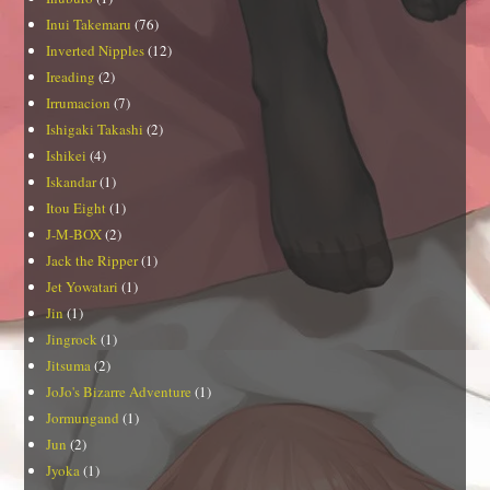
Inui Takemaru
(76)
Inverted Nipples
(12)
Ireading
(2)
Irrumacion
(7)
Ishigaki Takashi
(2)
Ishikei
(4)
Iskandar
(1)
Itou Eight
(1)
J-M-BOX
(2)
Jack the Ripper
(1)
Jet Yowatari
(1)
Jin
(1)
Jingrock
(1)
Jitsuma
(2)
JoJo's Bizarre Adventure
(1)
Jormungand
(1)
Jun
(2)
Jyoka
(1)