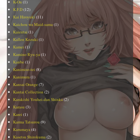
K-On
(1)
K.F.D
(12)
Kai Hiroyuki
(11)
Kaichou wa Maid-sama
(1)
Kaientai
(1)
Kallen Kozuki
(1)
Kamei
(1)
Kamino Ryu-ya
(1)
Kanbe
(1)
Kanimiso-tei
(8)
Kanimura
(1)
Kansai Orange
(7)
Kantai Collection
(2)
Karakishi Youhei-dan Shinka
(2)
Karasu
(3)
Karei
(1)
Karma Tatsurou
(9)
Karumaya
(4)
Kasetsu Shirokuma
(2)