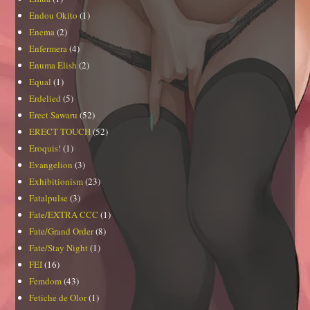
Endou Okito
(1)
Enema
(2)
Enfermera
(4)
Enuma Elish
(2)
Equal
(1)
Erdelied
(5)
Erect Sawaru
(52)
ERECT TOUCH
(52)
Eroquis!
(1)
Evangelion
(3)
Exhibitionism
(23)
Fatalpulse
(3)
Fate/EXTRA CCC
(1)
Fate/Grand Order
(8)
Fate/Stay Night
(1)
FEI
(16)
Femdom
(43)
Fetiche de Olor
(1)