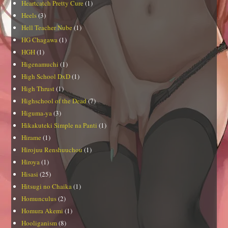
Heartcatch Pretty Cure
(1)
Heels
(3)
Hell Teacher Nube
(1)
HG Chagawa
(1)
HGH
(1)
Higenamuchi
(1)
High School DxD
(1)
High Thrust
(1)
Highschool of the Dead
(7)
Higuma-ya
(3)
Hikakuteki Simple na Panti
(1)
Hirame
(1)
Hirojuu Renshuuchou
(1)
Hiroya
(1)
Hisasi
(25)
Hitsugi no Chaika
(1)
Homunculus
(2)
Homura Akemi
(1)
Hooliganism
(8)