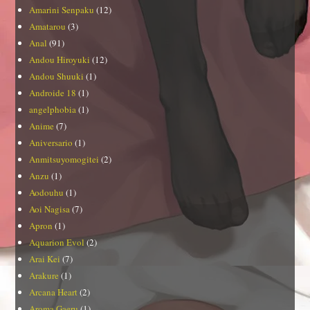
Amarini Senpaku
(12)
Amatarou
(3)
Anal
(91)
Andou Hiroyuki
(12)
Andou Shuuki
(1)
Androide 18
(1)
angelphobia
(1)
Anime
(7)
Aniversario
(1)
Anmitsuyomogitei
(2)
Anzu
(1)
Aodouhu
(1)
Aoi Nagisa
(7)
Apron
(1)
Aquarion Evol
(2)
Arai Kei
(7)
Arakure
(1)
Arcana Heart
(2)
Aroma Gaeru
(1)