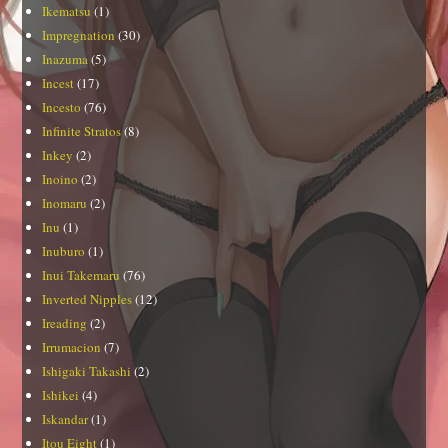
Ikematsu
(1)
Impregnation
(30)
Inazuma
(5)
Incest
(17)
Incesto
(76)
Infinite Stratos
(8)
Inkey
(2)
Inoino
(2)
Inomaru
(2)
Inu
(1)
Inuburo
(1)
Inui Takemaru
(76)
Inverted Nipples
(12)
Ireading
(2)
Irrumacion
(7)
Ishigaki Takashi
(2)
Ishikei
(4)
Iskandar
(1)
Itou Eight
(1)