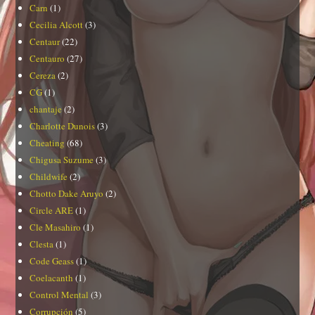
Carn
(1)
Cecilia Alcott
(3)
Centaur
(22)
Centauro
(27)
Cereza
(2)
CG
(1)
chantaje
(2)
Charlotte Dunois
(3)
Cheating
(68)
Chigusa Suzume
(3)
Childwife
(2)
Chotto Dake Aruyo
(2)
Circle ARE
(1)
Cle Masahiro
(1)
Clesta
(1)
Code Geass
(1)
Coelacanth
(1)
Control Mental
(3)
Corrupción
(5)