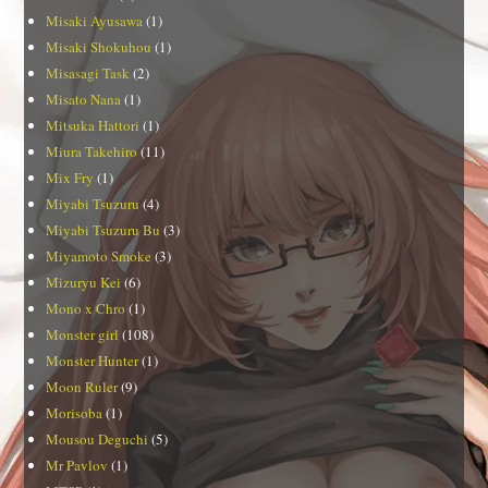
Misaki Ayusawa
(1)
Misaki Shokuhou
(1)
Misasagi Task
(2)
Misato Nana
(1)
Mitsuka Hattori
(1)
Miura Takehiro
(11)
Mix Fry
(1)
Miyabi Tsuzuru
(4)
Miyabi Tsuzuru Bu
(3)
Miyamoto Smoke
(3)
Mizuryu Kei
(6)
Mono x Chro
(1)
Monster girl
(108)
Monster Hunter
(1)
Moon Ruler
(9)
Morisoba
(1)
Mousou Deguchi
(5)
Mr Pavlov
(1)