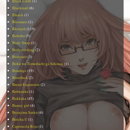
Black Lilith
(1)
Blackmail
(6)
Bleach
(1)
Bloomers
(1)
Blowjob
(119)
Bobobo
(5)
Body Swap
(1)
Bodystocking
(2)
Bodysuit
(3)
Boku wa Tomodachi ga Sukunai
(1)
Bondage
(19)
Brainfuck
(2)
Breast Expansion
(2)
Bubuzuke
(1)
Bukkake
(45)
Bunny girl
(4)
Busujima Saeko
(4)
Butcha-U
(1)
Caperucita Roja
(1)