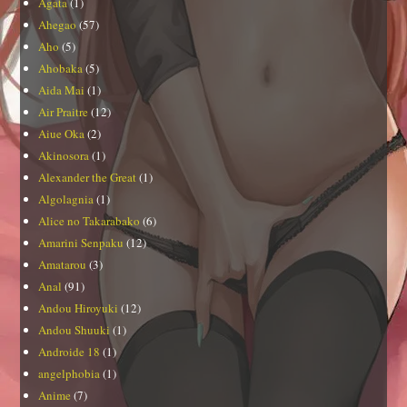
Agata
(1)
Ahegao
(57)
Aho
(5)
Ahobaka
(5)
Aida Mai
(1)
Air Praitre
(12)
Aiue Oka
(2)
Akinosora
(1)
Alexander the Great
(1)
Algolagnia
(1)
Alice no Takarabako
(6)
Amarini Senpaku
(12)
Amatarou
(3)
Anal
(91)
Andou Hiroyuki
(12)
Andou Shuuki
(1)
Androide 18
(1)
angelphobia
(1)
Anime
(7)