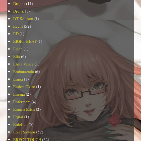
Drogas
(11)
Drunk
(1)
DT Koubou
(1)
Ecchi
(52)
ED
(1)
EIGHT BEAT
(1)
Eisen
(1)
Elfa
(6)
Elina Vance
(1)
Embarazada
(6)
Emua
(1)
Endou Okito
(1)
Enema
(2)
Enfermera
(4)
Enuma Elish
(2)
Equal
(1)
Erdelied
(5)
Erect Sawaru
(52)
ERECT TOUCH
(52)