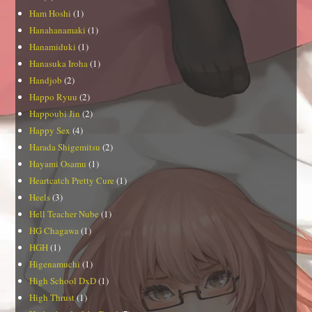
Ham Hoshi
(1)
Hanahanamaki
(1)
Hanamiduki
(1)
Hanasuka Iroha
(1)
Handjob
(2)
Happo Ryuu
(2)
Happoubi Jin
(2)
Happy Sex
(4)
Harada Shigemitsu
(2)
Hayami Osamu
(1)
Heartcatch Pretty Cure
(1)
Heels
(3)
Hell Teacher Nube
(1)
HG Chagawa
(1)
HGH
(1)
Higenamuchi
(1)
High School DxD
(1)
High Thrust
(1)