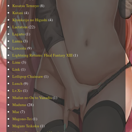
Kusatsu Terunyo
(8)
Kutani
(4)
Kyuukeijo no Higashi
(4)
Lactation
(22)
Lagarto
(1)
Lamia
(3)
Lenceria
(9)
Lightning Returns: FInal Fantasy XIII
(1)
Lime
(3)
Link
(1)
Lollipop Chainsaw
(1)
Lunch
(9)
Lv.X+
(1)
Madan no Ou to Vanadis
(1)
Maduras
(28)
Mae
(7)
Magono-Tei
(1)
Maguro Teikoku
(1)