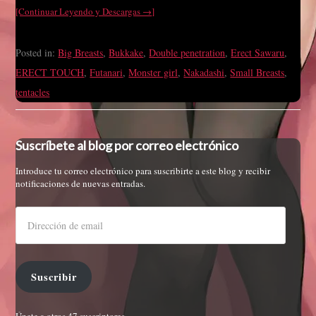
[Continuar Leyendo y Descargas →]
Posted in:
Big Breasts
,
Bukkake
,
Double penetration
,
Erect Sawaru
,
ERECT TOUCH
,
Futanari
,
Monster girl
,
Nakadashi
,
Small Breasts
,
tentacles
Suscríbete al blog por correo electrónico
Introduce tu correo electrónico para suscribirte a este blog y recibir
notificaciones de nuevas entradas.
Suscribir
Únete a otros 47 suscriptores