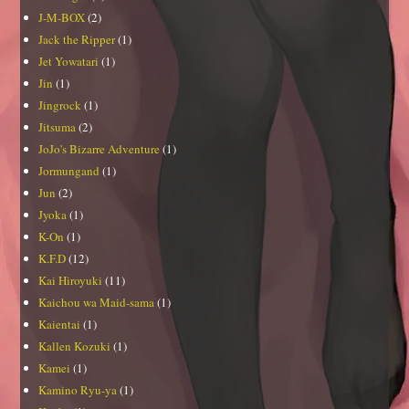
J-M-BOX
(2)
Jack the Ripper
(1)
Jet Yowatari
(1)
Jin
(1)
Jingrock
(1)
Jitsuma
(2)
JoJo's Bizarre Adventure
(1)
Jormungand
(1)
Jun
(2)
Jyoka
(1)
K-On
(1)
K.F.D
(12)
Kai Hiroyuki
(11)
Kaichou wa Maid-sama
(1)
Kaientai
(1)
Kallen Kozuki
(1)
Kamei
(1)
Kamino Ryu-ya
(1)