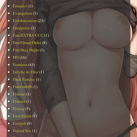
Eroquis!
(1)
Evangelion
(3)
Exhibitionism
(23)
Fatalpulse
(3)
Fate/EXTRA CCC
(1)
Fate/Grand Order
(8)
Fate/Stay Night
(1)
FEI
(16)
Femdom
(43)
Fetiche de Olor
(1)
Final Fantasy
(1)
Finecraft69
(1)
Fishine
(1)
Fishnet
(1)
Fisting
(5)
Foot Fetish
(1)
Footjob
(9)
Forced Sex
(1)