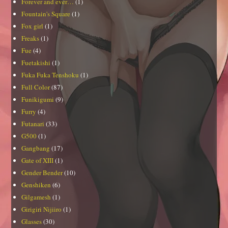
Forever and ever…
(1)
Fountain's Square
(1)
Fox girl
(1)
Freaks
(1)
Fue
(4)
Fuetakishi
(1)
Fuka Fuka Tenshoku
(1)
Full Color
(87)
Funikigumi
(9)
Furry
(4)
Futanari
(33)
G500
(1)
Gangbang
(17)
Gate of XIII
(1)
Gender Bender
(10)
Genshiken
(6)
Gilgamesh
(1)
Girigiri Nijiiro
(1)
Glasses
(30)