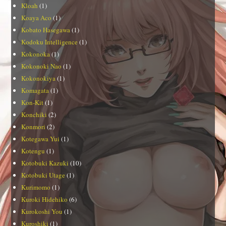
Kloah
(1)
Koaya Aco
(1)
Kobato Hasegawa
(1)
Kodoku Intelligence
(1)
Kokonoka
(1)
Kokonoki Nao
(1)
Kokonokiya
(1)
Komagata
(1)
Kon-Kit
(1)
Konchiki
(2)
Konmori
(2)
Kotegawa Yui
(1)
Kotengu
(1)
Kotobuki Kazuki
(10)
Kotobuki Utage
(1)
Kurimomo
(1)
Kuroki Hidehiko
(6)
Kurokoshi You
(1)
Kuroshiki
(1)