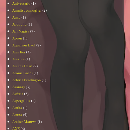
Aniversario
(1)
Anmitsuyomogitei
(2)
Anzu
(1)
Aodouhu
(1)
Aoi Nagisa
(7)
Apron
(1)
Aquarion Evol
(2)
Arai Kei
(7)
Arakure
(1)
Arcana Heart
(2)
Aroma Gaeru
(1)
Artoria Pendragon
(1)
Asanagi
(3)
Asfixia
(2)
Aspergillus
(1)
Asuka
(1)
Asuna
(5)
Atelier Maruwa
(1)
AXZ
(6)