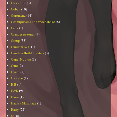
Glory hole
(3)
Goban
(10)
Goromenz
(14)
Goshujinsama no Omochabako
(8)
Gozz
(1)
Grandes pezones
(3)
Group
(33)
Gundam AGE
(1)
Gundam Build Fighters
(3)
Gura Nyuutou
(1)
Guro
(2)
Gyaru
(5)
Gyotaku
(1)
H.B
(1)
H&K
(9)
Ha-ru
(1)
Hagiya Masakage
(1)
Hairy
(22)
hal
(8)