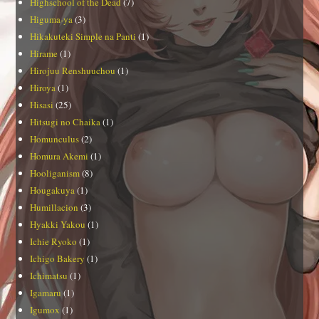
Highschool of the Dead
(7)
Higuma-ya
(3)
Hikakuteki Simple na Panti
(1)
Hirame
(1)
Hirojuu Renshuuchou
(1)
Hiroya
(1)
Hisasi
(25)
Hitsugi no Chaika
(1)
Homunculus
(2)
Homura Akemi
(1)
Hooliganism
(8)
Hougakuya
(1)
Humillacion
(3)
Hyakki Yakou
(1)
Ichie Ryoko
(1)
Ichigo Bakery
(1)
Ichimatsu
(1)
Igamaru
(1)
Igumox
(1)