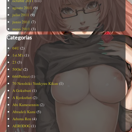
octubre 2011
(11)
agosto 2011
(9)
julio 2011
(9)
junio 2011
(7)
mayo 2011
(3)
Categorías
04U
(2)
1st.M's
(1)
23
(3)
50On!
(2)
666Protect
(1)
70 Nenshiki Yuukyuu Kikan
(1)
A Gokuburi
(1)
A Kyokufuri
(2)
Abi Kamesennin
(2)
Abradeli Kami
(5)
Aduma Ren
(4)
AERODOG
(1)