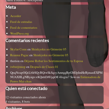
Meta
Acceder
Feed de entradas
Feed de comentarios
WordPress.org
Comentarios recientes
Skylar Conn
en
Shinkyoku no Grimoire 05
Reanna Pagac
en
Shinkyoku no Grimoire 05
therion
en
Déjame Robar los Sentimientos de tu Esposa
iwbntjtmop
en
Después de Clases 01
QpqNoapOQcLbIrSQyBQiwSkSqsyAmrqqBpGMJpImHeBjmanEXPM
NUAXHLgNBynpvxKQnhDAVjqkM 4login7 Sow
en
Entrenadora de
Perros Mai-chan
Quien está conectado
12 visitantes conectados ahora
4 visitantes,
8 bots
Archivos