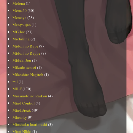
Melona
(1)
Meme50
(30)
Memeya
(28)
Menyoujan
(1)
MG Joe
(23)
Michiking
(2)
Midori no Rupe
(9)
Midori no Ruppe
(8)
Miduki Jou
(1)
Mikado-sensei
(1)
Mikoshiro Nagitoh
(1)
mil
(1)
MILF
(170)
Minamoto no Raikou
(4)
Mind Control
(4)
MindBreak
(49)
Minority
(9)
Minshuku Inarimushi
(3)
Mirai NIkki
(1)