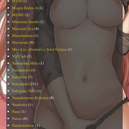
MTSP
(1)
Mugen Kidou A
(1)
MUMU
(2)
Mumumu Jirushi
(2)
Murasaki Syu
(8)
Musashimaru
(1)
Mutsutake
(9)
Muv-Luv Alternative Total Eclipse
(1)
N.S Craft
(1)
Nabeshima Mike
(1)
Nacimiento
(1)
Nahabaru
(7)
Nakadashi
(231)
Nakajima Yuka
(1)
Namakemono Kishidan
(8)
Namboku
(1)
Nami
(1)
Nanao
(6)
Narakaramicie
(1)