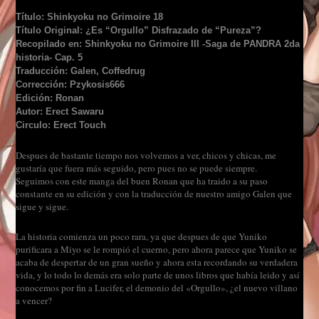
Título: Shinkyoku no Grimoire 18
Título Original: ¿Es “Orgullo” Disfrazado de “Pureza”?
Recopilado en: Shinkyoku no Grimoire III -Saga de PANDRA 2da
historia- Cap. 5
Traducción: Galen, Coffedrug
Corrección: Pzykosis666
Edición: Ronan
Autor: Erect Sawaru
Circulo: Erect Touch
Despues de bastante tiempo nos volvemos a ver, chicos y chicas, me
gustaría que fuera más seguido, pero pues no se puede siempre.
Seguimos con este manga del buen Ronan que ha traido a su paso
constante en su edición y con la traducción de nuestro amigo Galen que
sigue y sigue.
La historia comienza un poco rara, ya que despues de que Yuniko
purificara a Miyo se le rompió el cuerno, pero ahora parece que Yuniko se
acaba de despertar de un gran sueño y ahora esta recordando su verdadera
vida, y lo todo lo demás era solo parte de unos libros que había leido y así
conocemos por fin a Lucifer, el demonio del «Orgullo», ¿el nuevo villano
a vencer?