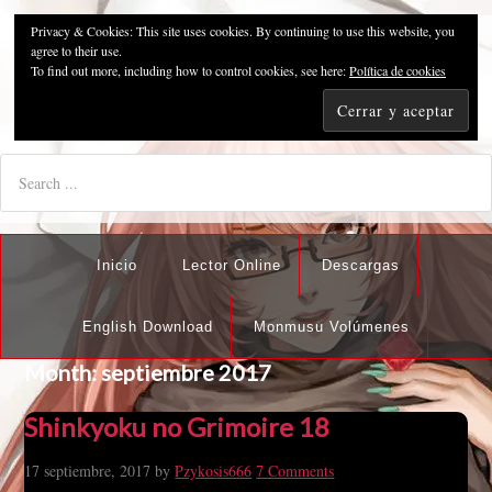
Privacy & Cookies: This site uses cookies. By continuing to use this website, you
Pzykosis666HFansub
agree to their use.
To find out more, including how to control cookies, see here:
Política de cookies
"I'm the best there is at what I do, but what I do best isn't very
nice".
Inicio
Lector Online
Descargas
English Download
Monmusu Volúmenes
Month:
septiembre 2017
Shinkyoku no Grimoire 18
17 septiembre, 2017
by
Pzykosis666
7 Comments