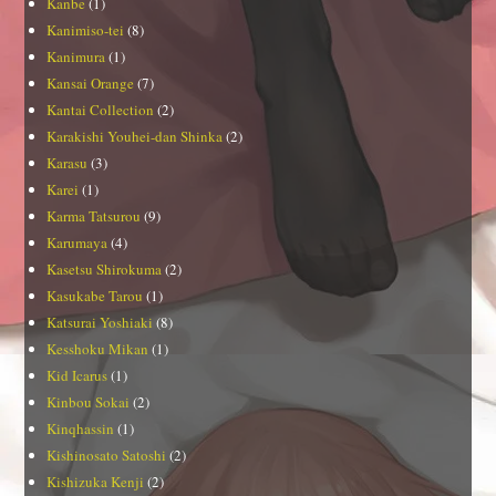
Kanbe
(1)
Kanimiso-tei
(8)
Kanimura
(1)
Kansai Orange
(7)
Kantai Collection
(2)
Karakishi Youhei-dan Shinka
(2)
Karasu
(3)
Karei
(1)
Karma Tatsurou
(9)
Karumaya
(4)
Kasetsu Shirokuma
(2)
Kasukabe Tarou
(1)
Katsurai Yoshiaki
(8)
Kesshoku Mikan
(1)
Kid Icarus
(1)
Kinbou Sokai
(2)
Kinqhassin
(1)
Kishinosato Satoshi
(2)
Kishizuka Kenji
(2)