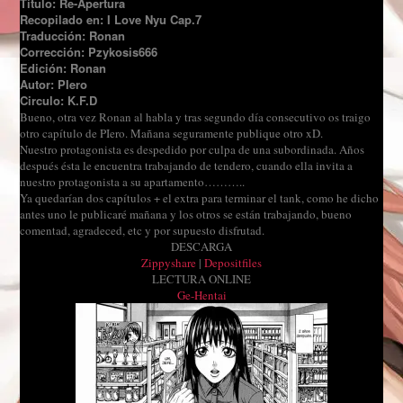
Título: Re-Apertura
Recopilado en: I Love Nyu Cap.7
Traducción: Ronan
Corrección: Pzykosis666
Edición: Ronan
Autor: PIero
Circulo: K.F.D
Bueno, otra vez Ronan al habla y tras segundo día consecutivo os traigo
otro capítulo de PIero. Mañana seguramente publique otro xD.
Nuestro protagonista es despedido por culpa de una subordinada. Años
después ésta le encuentra trabajando de tendero, cuando ella invita a
nuestro protagonista a su apartamento………..
Ya quedarían dos capítulos + el extra para terminar el tank, como he dicho
antes uno le publicaré mañana y los otros se están trabajando, bueno
comentad, agradeced, etc y por supuesto disfrutad.
DESCARGA
Zippyshare
|
Depositfiles
LECTURA ONLINE
Ge-Hentai