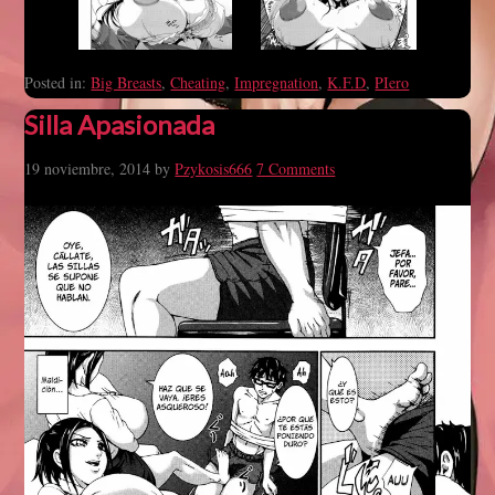
Posted in:
Big Breasts
,
Cheating
,
Impregnation
,
K.F.D
,
PIero
Silla Apasionada
19 noviembre, 2014
by
Pzykosis666
7 Comments