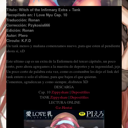
Título:
Witch of the Infirmary Extra + Tank
Recopilado en: I Love Nyu Cap. 10
Traducción: Ronan
Corrección: Pzykosis666
Edición: Ronan
Autor: PIero
Circulo: K.F.D
Un tank menos y mañana comenzamos nuevo, para que esten al pendiente
ahora sí, xD
Este ultimo cap es un extra de la Enfermera del tercer cápitulo, un poco
corto, pero ahora agregamos a la maestra de deportes y su ingenuidad, jeje.
Un poco corto de palabra esta vez, como es costumbre les dejo el link del
tank entero o solo el ultimo, para que bajen el que quieran.
Comenten, agradezcan y como siempre, disfruten XD
DESCARGA
Cap. 10
Zippyshare
|
Depositfiles
TANK
Zippyshare
|
Depositfiles
LECTURA ONLINE
G.e-Hentai