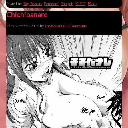
Posted in:
Big Breasts
,
Femdom
,
Footjob
,
K.F.D
,
PIero
Chichibanare
12 noviembre, 2014
by
Pzykosis666
6 Comments