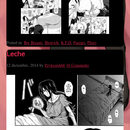
Posted in:
Big Breasts
,
Blowjob
,
K.F.D
,
Paizuri
,
PIero
Leche
12 diciembre, 2014
by
Pzykosis666
10 Comments