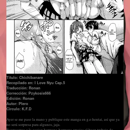
Título: Chichibanare
Recopilado en: I Love Nyu Cap.5
Traducción: Ronan
Corrección: Pzykosis666
Edición: Ronan
Autor: PIero
Circulo: K.F.D
Ayer se me paso la mano y publique este manga en g.e-hentai, así que ya
no será sorpresa para algunos, jaja.
Regresamos a la accion hermano-hermana gracias al buen trabajo de