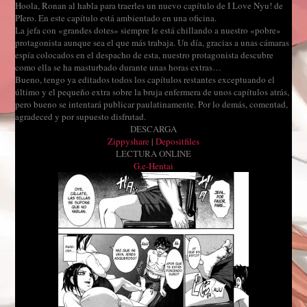
Hoola, Ronan al habla para traerles un nuevo capítulo de I Love Nyu! de
PIero. En este capítulo está ambientado en una oficina.
La jefa con «grandes dotes» siempre le está chillando a nuestro «pobre»
protagonista aunque sea el que más trabaja. Un día, gracias a unas cámaras
espía colocados en el despacho de esta, nuestro protagonista descubre
como ella se ha masturbado durante unas horas extras…
Bueno, tengo ya editados todos los capítulos restantes exceptuando el
último y el pequeño extra sobre la bruja enfermera de unos capítulos atrás,
pero bueno se intentará publicar paulatinamente. Por lo demás, comentad,
agradeced y por supuesto disfrutad.
DESCARGA
Zippyshare
|
Depositfiles
LECTURA ONLINE
G.e-Hentai