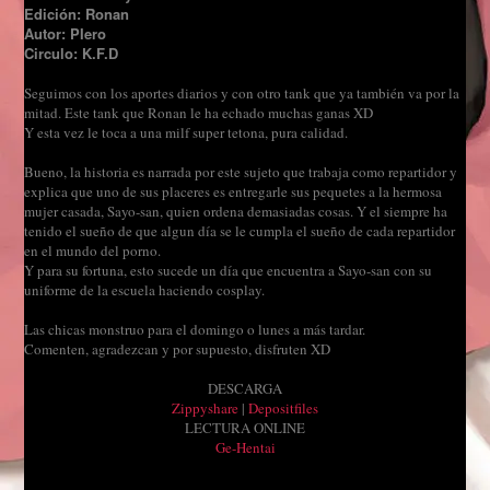
Edición: Ronan
Autor: PIero
Circulo: K.F.D
Seguimos con los aportes diarios y con otro tank que ya también va por la
mitad. Este tank que Ronan le ha echado muchas ganas XD
Y esta vez le toca a una milf super tetona, pura calidad.
Bueno, la historia es narrada por este sujeto que trabaja como repartidor y
explica que uno de sus placeres es entregarle sus pequetes a la hermosa
mujer casada, Sayo-san, quien ordena demasiadas cosas. Y el siempre ha
tenido el sueño de que algun día se le cumpla el sueño de cada repartidor
en el mundo del porno.
Y para su fortuna, esto sucede un día que encuentra a Sayo-san con su
uniforme de la escuela haciendo cosplay.
Las chicas monstruo para el domingo o lunes a más tardar.
Comenten, agradezcan y por supuesto, disfruten XD
DESCARGA
Zippyshare
|
Depositfiles
LECTURA ONLINE
Ge-Hentai