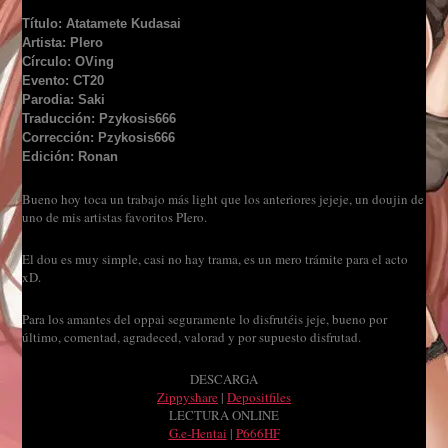
Título: Atatamete Kudasai
Artista: PIero
Círculo: OVing
Evento: CT20
Parodia: Saki
Traducción: Pzykosis666
Corrección: Pzykosis666
Edición: Ronan
Bueno hoy toca un trabajo más light que los anteriores jejeje, un doujin de
uno de mis artistas favoritos PIero.
El dou es muy simple, casi no hay trama, es un mero trámite para el acto
xD.
Para los amantes del oppai seguramente lo disfrutéis jeje, bueno por
último, comentad, agradeced, valorad y por supuesto disfrutad.
DESCARGA
Zippyshare
|
Depositfiles
LECTURA ONLINE
G.e-Hentai
|
P666HF