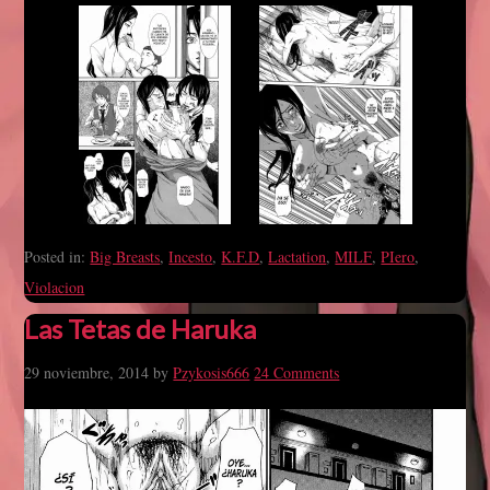
Posted in:
Big Breasts
,
Incesto
,
K.F.D
,
Lactation
,
MILF
,
PIero
,
Violacion
Las Tetas de Haruka
29 noviembre, 2014
by
Pzykosis666
24 Comments