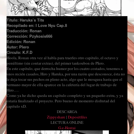
Título: Haruka’s Tits
Recopilado en: I Love Nyu Cap.8
Traducción: Ronan
Corrección: Pzykosis666
Edición: Ronan
Autor: PIero
Circulo: K.F.D
Hoola, Ronan otra vez al habla para traerles otro capítulo, el octavo y
penúltimo (sin contar extras), del primer tankoubon de PIero.
En este capítulo, que derrocha humor por los cuatro costados, tenemos a
unos recién casados, Hiro y Haruka, por una razón que desconoce, ésta no
le deja tocar sus pechos en pleno acto, algo que le mosquea hasta que el
hermano mayor de ella aparece en la cafetería del lugar de trabajo de
Hiro….
Como ya he dicho queda un capítulo completo y un pequeño extra, y ya
estaría finalizado el proyecto. Pero bueno de momento disfrutad del
capítulo xD.
DESCARGA
Zippyshare
|
Depositfiles
LECTURA ONLINE
G.e-Hentai