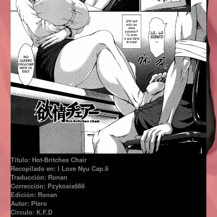
Título: Hot-Britches Chair
Recopilado en: I Love Nyu Cap.6
Traducción: Ronan
Corrección: Pzykosis666
Edición: Ronan
Autor: PIero
Circulo: K.F.D