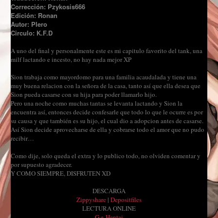
Corrección: Pzykosis666
Edición: Ronan
Autor: PIero
Circulo: K.F.D
A uno del final y personalmente este es mi capitulo favorito del tank, una
milf lactando e incesto, no hay nada mejor XP
Sion trabaja como mayordomo para una familia acaudalada y tiene una
muy buena relacion con la señora de la casa, tanto así que ella desea que
Sion pueda casarse con su hija para poder llamarlo hijo.
Pero una noche como muchas tantas se levanta lactando y Sion la
encuentra así, entonces decide confesarle que todo lo que le ocurre es por
su causa y que también es su hijo, el cual dio a adopcion antes de casarse.
Así Sion decide aprovecharse de ella y cobrarse todo el amor que no pudo
recibir…
Como dije, solo queda el extra y lo publico todo, no olviden comentar y
por supuesto agradecer.
Y COMO SIEMPRE, DISFRUTEN XD
DESCARGA
Zippyshare
|
Depositfiles
LECTURA ONLINE
G.e-Hentai