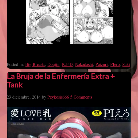
Posted in:
Big Breasts
,
Doujin
,
K.F.D
,
Nakadashi
,
Paizuri
,
PIero
,
Saki
La Bruja de la Enfermería Extra +
Tank
23 diciembre, 2014
by
Pzykosis666
5 Comments