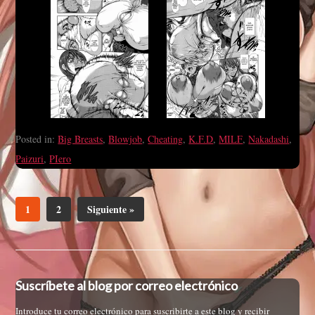
Posted in:
Big Breasts
,
Blowjob
,
Cheating
,
K.F.D
,
MILF
,
Nakadashi
,
Paizuri
,
PIero
1
2
Siguiente »
Suscríbete al blog por correo electrónico
Introduce tu correo electrónico para suscribirte a este blog y recibir