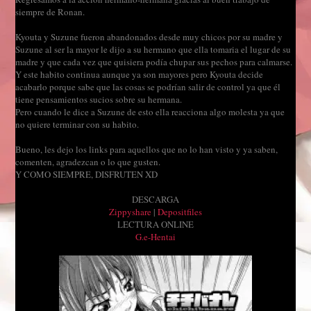
siempre de Ronan.
Kyouta y Suzune fueron abandonados desde muy chicos por su madre y
Suzune al ser la mayor le dijo a su hermano que ella tomaria el lugar de su
madre y que cada vez que quisiera podía chupar sus pechos para calmarse.
Y este habito continua aunque ya son mayores pero Kyouta decide
acabarlo porque sabe que las cosas se podrían salir de control ya que él
tiene pensamientos sucios sobre su hermana.
Pero cuando le dice a Suzune de esto ella reacciona algo molesta ya que
no quiere terminar con su habito.
Bueno, les dejo los links para aquellos que no lo han visto y ya saben,
comenten, agradezcan o lo que gusten.
Y COMO SIEMPRE, DISFRUTEN XD
DESCARGA
Zippyshare
|
Depositfiles
LECTURA ONLINE
G.e-Hentai