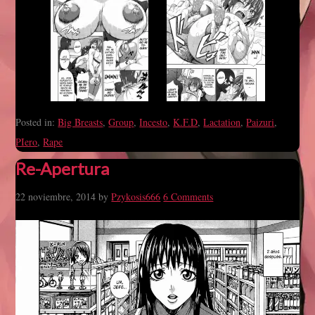
Posted in:
Big Breasts
,
Group
,
Incesto
,
K.F.D
,
Lactation
,
Paizuri
,
PIero
,
Rape
Re-Apertura
22 noviembre, 2014
by
Pzykosis666
6 Comments