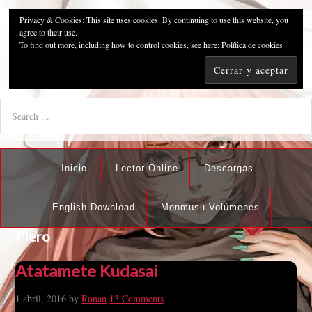
Privacy & Cookies: This site uses cookies. By continuing to use this website, you
Pzykosis666HFansub
agree to their use.
To find out more, including how to control cookies, see here:
Política de cookies
"I'm the best there is at what I do, but what I do best isn't very
nice".
Inicio
Lector Online
Descargas
English Download
Monmusu Volúmenes
PIero
Atatamete Kudasai
1 abril, 2016
by
Ronan
13 Comments