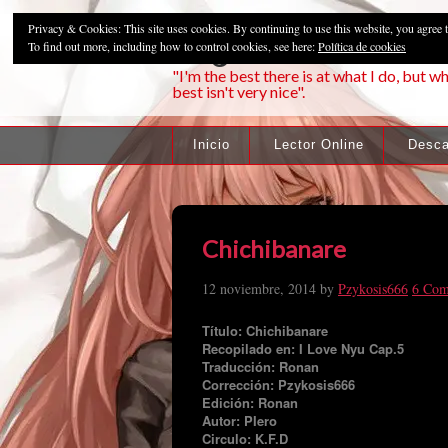
Privacy & Cookies: This site uses cookies. By continuing to use this website, you agree t
Pzykosis666HFa
To find out more, including how to control cookies, see here:
Política de cookies
"I'm the best there is at what I do, but wh
best isn't very nice".
Inicio
Lector Online
Desca
Chichibanare
12 noviembre, 2014
by
Pzykosis666
6 Com
Título: Chichibanare
Recopilado en: I Love Nyu Cap.5
Traducción: Ronan
Corrección: Pzykosis666
Edición: Ronan
Autor: PIero
Circulo: K.F.D