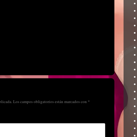
blicada.
Los campos obligatorios están marcados con
*