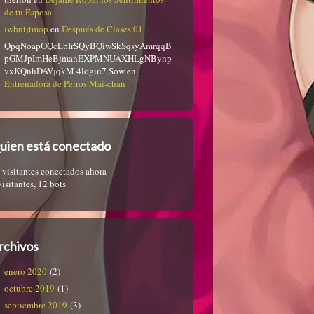
de tu Esposa
iwbntjtmop
en
Después de Clases 01
QpqNoapOQcLbIrSQyBQiwSkSqsyAmrqqB
pGMJpImHeBjmanEXPMNUAXHLgNBynp
vxKQnhDAVjqkM 4login7 Sow
en
Entrenadora de Perros Mai-chan
uien está conectado
 visitantes conectados ahora
visitantes,
12 bots
rchivos
enero 2020
(2)
octubre 2019
(1)
septiembre 2019
(3)