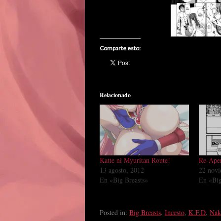
Comparte esto:
Relacionado
Katte ni Myuritan Route!
Re-Aper
13 agosto, 2012
22 novi
En «Big Breasts»
En «Big
Posted in:
Big Breasts
,
Incesto
,
K.F.D
,
Nak