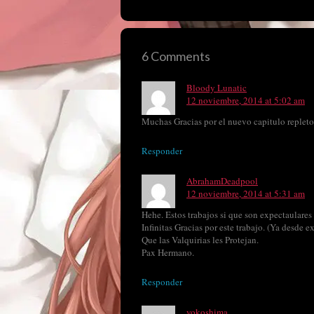
6 Comments
Bloody Lunatic
12 noviembre, 2014 at 5:02 am
Muchas Gracias por el nuevo capitulo repleto 
Responder
AbrahamDeadpool
12 noviembre, 2014 at 5:31 am
Hehe. Estos trabajos si que son expectaulares
Infinitas Gracias por este trabajo. (Ya desde
Que las Valquirias les Protejan.
Pax Hermano.
Responder
yokoshima