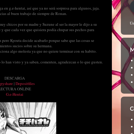
 en g.e-hentai, así que ya no será sorpresa para algunos, jaja.
ias al buen trabajo de siempre de Ronan.
Ún
 chicos por su madre y Suzune al ser la mayor le dijo a su
e y que cada vez que quisiera podía chupar sus pechos para
 pero Kyouta decide acabarlo porque sabe que las cosas se
amientos sucios sobre su hermana.
M
cciona algo molesta ya que no quiere terminar con su habito.
o lo han visto y ya saben, comenten, agradezcan o lo que gusten.
DESCARGA
ppyshare
|
Depositfiles
LECTURA ONLINE
G.e-Hentai
C