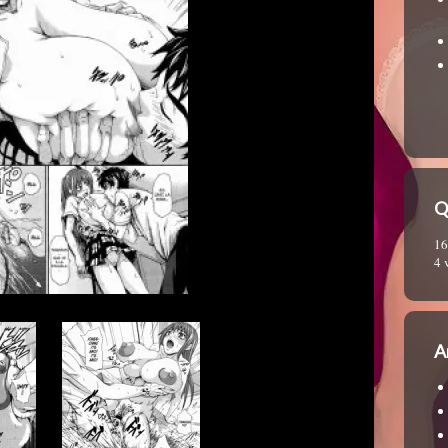
Q
16
4 
A