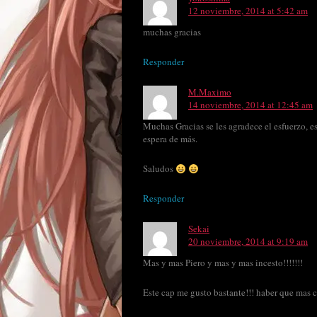
12 noviembre, 2014 at 5:42 am
muchas gracias
Responder
M.Maximo
14 noviembre, 2014 at 12:45 am
Muchas Gracias se les agradece el esfuerzo, es
espera de más.
Saludos
Responder
Sekai
20 noviembre, 2014 at 9:19 am
Mas y mas Piero y mas y mas incesto!!!!!!!
Este cap me gusto bastante!!! haber que mas c