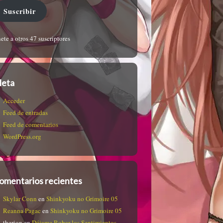
Suscribir
ete a otros 47 suscriptores
eta
Acceder
Feed de entradas
Feed de comentarios
WordPress.org
omentarios recientes
Skylar Conn
en
Shinkyoku no Grimoire 05
Reanna Pagac
en
Shinkyoku no Grimoire 05
therion
en
Déjame Robar los Sentimientos