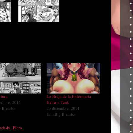
tura
La Bruja de la Enfermería
embre, 2014
Extra + Tank
 Breasts»
23 diciembre, 2014
En «Big Breasts»
adashi
,
PIero