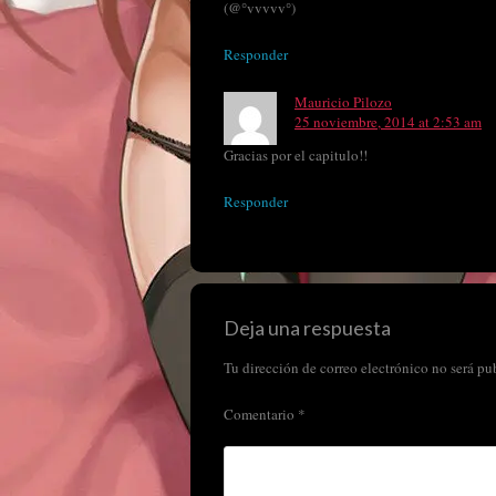
(@°vvvvv°)
Responder
Mauricio Pilozo
25 noviembre, 2014 at 2:53 am
Gracias por el capitulo!!
Responder
Deja una respuesta
Tu dirección de correo electrónico no será pu
Comentario
*