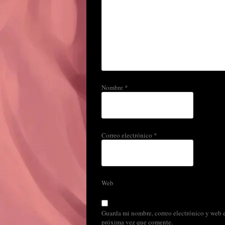
Nombre
*
Correo electrónico
*
Web
Guarda mi nombre, correo electrónico y web e
próxima vez que comente.