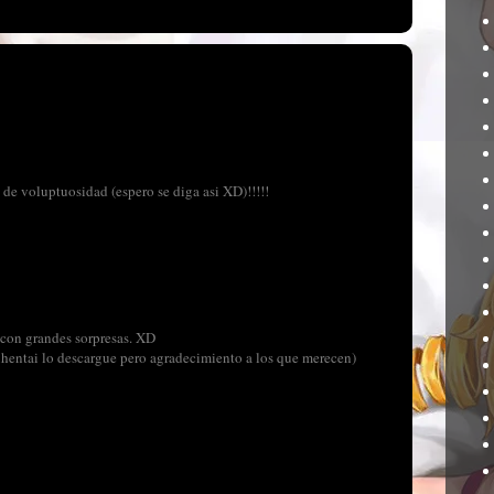
de voluptuosidad (espero se diga asi XD)!!!!!
 con grandes sorpresas. XD
 exhentai lo descargue pero agradecimiento a los que merecen)