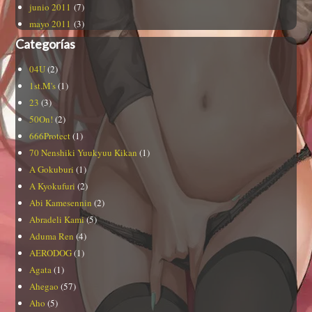
junio 2011
(7)
mayo 2011
(3)
Categorías
04U
(2)
1st.M's
(1)
23
(3)
50On!
(2)
666Protect
(1)
70 Nenshiki Yuukyuu Kikan
(1)
A Gokuburi
(1)
A Kyokufuri
(2)
Abi Kamesennin
(2)
Abradeli Kami
(5)
Aduma Ren
(4)
AERODOG
(1)
Agata
(1)
Ahegao
(57)
Aho
(5)