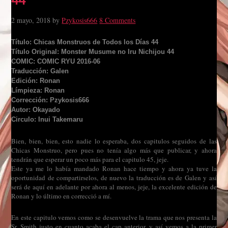
2 mayo, 2018
by
Pzykosis666
8 Comments
Título: Chicas Monstruos de Todos los Días 44
Título Original: Monster Musume no Iru Nichijou 44
COMIC: COMIC RYU 2016-06
Traducción: Galen
Edición: Ronan
Límpieza: Ronan
Corrección: Pzykosis666
Autor: Okayado
Circulo: Inui Takemaru
Bien, bien, bien, esto nadie lo esperaba, dos capitulos seguidos de las
Chicas Monstruo, pero pues no tenía algo más que publicar, y ahora
tendrán que esperar un poco más para el capitulo 45, jeje.
Este ya me lo había mandado Ronan hace tiempo y ahora ya tuve la
oportunidad de compartirselos, de nuevo la traducción es de Galen y así
será de aquí en adelante por ahora al menos, jeje, la excelente edición de
Ronan y lo último en correcció a mí.
En este capitulo vemos como se desenvuelve la trama que nos presenta la
Sr. Smith justo en cuanto acaba el cap anterior, y así vemos a la primer