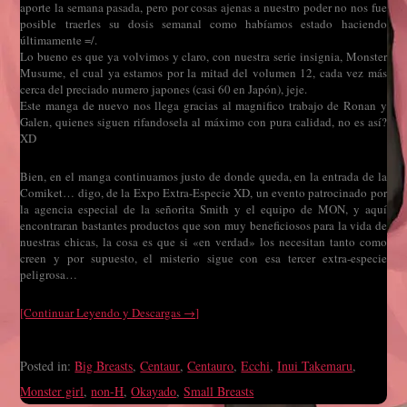
aporte la semana pasada, pero por cosas ajenas a nuestro poder no nos fue
posible traerles su dosis semanal como habíamos estado haciendo
últimamente =/.
Lo bueno es que ya volvimos y claro, con nuestra serie insignia, Monster
Musume, el cual ya estamos por la mitad del volumen 12, cada vez más
cerca del preciado numero japones (casi 60 en Japón), jeje.
Este manga de nuevo nos llega gracias al magnifico trabajo de Ronan y
Galen, quienes siguen rifandosela al máximo con pura calidad, no es así?
XD
Bien, en el manga continuamos justo de donde queda, en la entrada de la
Comiket… digo, de la Expo Extra-Especie XD, un evento patrocinado por
la agencia especial de la señorita Smith y el equipo de MON, y aquí
encontraran bastantes productos que son muy beneficiosos para la vida de
nuestras chicas, la cosa es que si «en verdad» los necesitan tanto como
creen y por supuesto, el misterio sigue con esa tercer extra-especie
peligrosa…
[Continuar Leyendo y Descargas →]
Posted in:
Big Breasts
,
Centaur
,
Centauro
,
Ecchi
,
Inui Takemaru
,
Monster girl
,
non-H
,
Okayado
,
Small Breasts