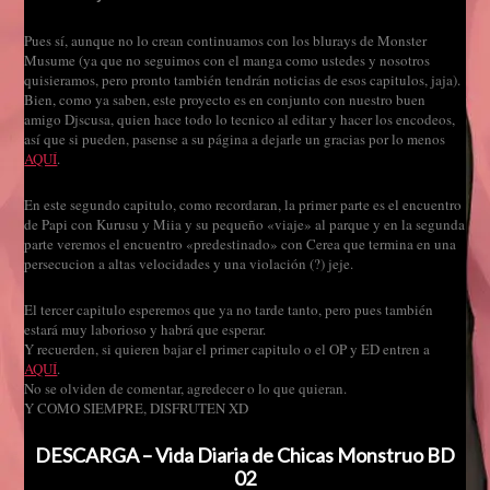
Pues sí, aunque no lo crean continuamos con los blurays de Monster
Musume (ya que no seguimos con el manga como ustedes y nosotros
quisieramos, pero pronto también tendrán noticias de esos capitulos, jaja).
Bien, como ya saben, este proyecto es en conjunto con nuestro buen
amigo Djscusa, quien hace todo lo tecnico al editar y hacer los encodeos,
así que si pueden, pasense a su página a dejarle un gracias por lo menos
AQUÍ
.
En este segundo capitulo, como recordaran, la primer parte es el encuentro
de Papi con Kurusu y Miia y su pequeño «viaje» al parque y en la segunda
parte veremos el encuentro «predestinado» con Cerea que termina en una
persecucion a altas velocidades y una violación (?) jeje.
El tercer capitulo esperemos que ya no tarde tanto, pero pues también
estará muy laborioso y habrá que esperar.
Y recuerden, si quieren bajar el primer capitulo o el OP y ED entren a
AQUÍ
.
No se olviden de comentar, agredecer o lo que quieran.
Y COMO SIEMPRE, DISFRUTEN XD
DESCARGA – Vida Diaria de Chicas Monstruo BD
02