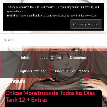
Privacy & Cookies: This site uses cookies. By continuing to use this website, you
Pzykosis666HFansub
agree to their use.
To find out more, including how to control cookies, see here:
Política de cookies
"I'm the best there is at what I do, but what I do best isn't very
nice".
Inicio
Lector Online
Descargas
English Download
Monmusu Volúmenes
Centauro
Chicas Monstruos de Todos los Días
Tank 12 + Extras