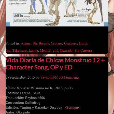
Posted in:
Anime
,
Big Breasts
,
Centaur
,
Centauro
,
Ecchi
,
Inui Takemaru
,
Lamia
,
Monster girl
,
Okayado
,
Sin Censura
Vida Diaria de Chicas Monstruo 12 +
Character Song, OP y ED
28 septiembre, 2015
by
Pzykosis666
53 Comments
Título: Monster Musume no Iru Nichijou 12
Estudio: Lerche, Seva
Traducción: Pzykosis666
Corrección: Coffedrug
Edición, Timing y Karaoke: Djscusa >
Seinagi
<
Autor: Okayado