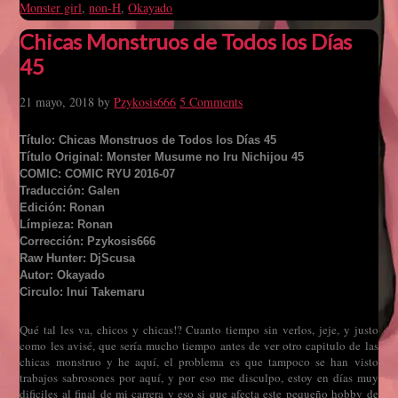
Monster girl
,
non-H
,
Okayado
Chicas Monstruos de Todos los Días
45
21 mayo, 2018
by
Pzykosis666
5 Comments
Título: Chicas Monstruos de Todos los Días 45
Título Original: Monster Musume no Iru Nichijou 45
COMIC: COMIC RYU 2016-07
Traducción: Galen
Edición: Ronan
Límpieza: Ronan
Corrección: Pzykosis666
Raw Hunter: DjScusa
Autor: Okayado
Circulo: Inui Takemaru
Qué tal les va, chicos y chicas!? Cuanto tiempo sin verlos, jeje, y justo
como les avisé, que sería mucho tiempo antes de ver otro capitulo de las
chicas monstruo y he aquí, el problema es que tampoco se han visto
trabajos sabrosones por aquí, y por eso me disculpo, estoy en días muy
dificiles al final de mi carrera y eso si que afecta este pequeño hobby de