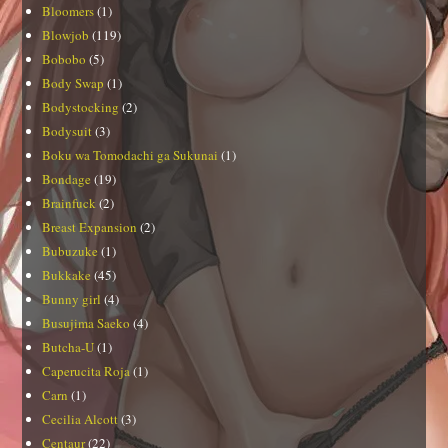
Bloomers
(1)
Blowjob
(119)
Bobobo
(5)
Body Swap
(1)
Bodystocking
(2)
Bodysuit
(3)
Boku wa Tomodachi ga Sukunai
(1)
Bondage
(19)
Brainfuck
(2)
Breast Expansion
(2)
Bubuzuke
(1)
Bukkake
(45)
Bunny girl
(4)
Busujima Saeko
(4)
Butcha-U
(1)
Caperucita Roja
(1)
Carn
(1)
Cecilia Alcott
(3)
Centaur
(22)