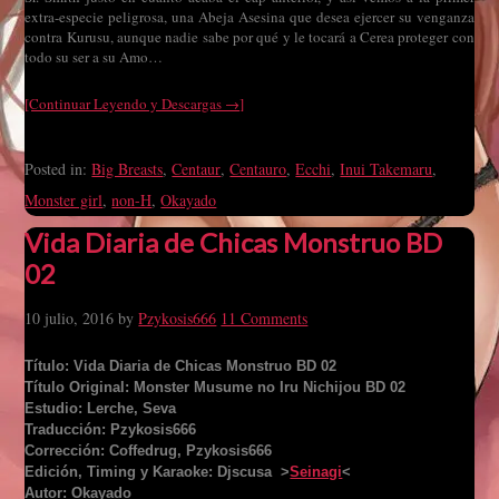
extra-especie peligrosa, una Abeja Asesina que desea ejercer su venganza
contra Kurusu, aunque nadie sabe por qué y le tocará a Cerea proteger con
todo su ser a su Amo…
[Continuar Leyendo y Descargas →]
Posted in:
Big Breasts
,
Centaur
,
Centauro
,
Ecchi
,
Inui Takemaru
,
Monster girl
,
non-H
,
Okayado
Vida Diaria de Chicas Monstruo BD
02
10 julio, 2016
by
Pzykosis666
11 Comments
Título: Vida Diaria de Chicas Monstruo BD 02
Título Original: Monster Musume no Iru Nichijou BD 02
Estudio: Lerche, Seva
Traducción: Pzykosis666
Corrección: Coffedrug, Pzykosis666
Edición, Timing y Karaoke: Djscusa >
Seinagi
<
Autor: Okayado