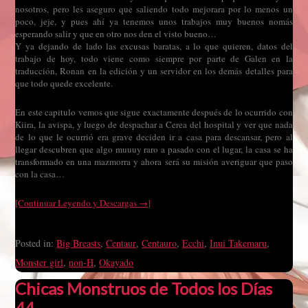
nosotros, pero les aseguro que saliendo todo mejorara por lo menos un
poco, jeje, y pues ahí ya tenemos unos trabajos muy buenos nomás
esperando salir y que en otro nos den el visto bueno…
Y ya dejando de lado las excusas baratas, a lo que quieren, datos del
trabajo de hoy, todo viene como siempre por parte de Galen en la
traducción, Ronan en la edición y un servidor en los demás detalles para
que todo quede excelente.
En este capitulo vemos que sigue exactamente después de lo ocurrido con
Kiira, la avispa, y luego de despachar a Cerea del hospital y ver que nada
de lo que le ocurrió era grave deciden ir a casa para descansar, pero al
llegar descubren que algo muuuy raro a pasado con el lugar, la casa se ha
transformado en una mazmorra y ahora será su misión averiguar que paso
con la casa…
[Continuar Leyendo y Descargas →]
Posted in:
Big Breasts
,
Centaur
,
Centauro
,
Ecchi
,
Inui Takemaru
,
Monster girl
,
non-H
,
Okayado
Chicas Monstruos de Todos los Días
44