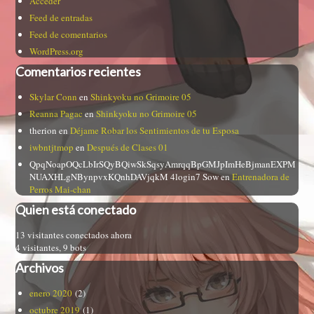
Acceder
Feed de entradas
Feed de comentarios
WordPress.org
Comentarios recientes
Skylar Conn
en
Shinkyoku no Grimoire 05
Reanna Pagac
en
Shinkyoku no Grimoire 05
therion
en
Déjame Robar los Sentimientos de tu Esposa
iwbntjtmop
en
Después de Clases 01
QpqNoapOQcLbIrSQyBQiwSkSqsyAmrqqBpGMJpImHeBjmanEXPM
NUAXHLgNBynpvxKQnhDAVjqkM 4login7 Sow
en
Entrenadora de
Perros Mai-chan
Quien está conectado
13 visitantes conectados ahora
4 visitantes,
9 bots
Archivos
enero 2020
(2)
octubre 2019
(1)