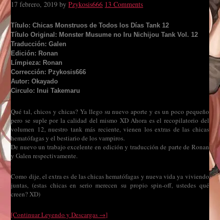
17 febrero, 2019
by
Pzykosis666
13 Comments
Título: Chicas Monstruos de Todos los Días Tank 12
Título Original: Monster Musume no Iru Nichijou Tank Vol. 12
Traducción: Galen
Edición: Ronan
Límpieza: Ronan
Corrección: Pzykosis666
Autor: Okayado
Circulo: Inui Takemaru
Qué tal, chicos y chicas? Ya llego su nuevo aporte y es un poco pequeño
pero se suple por la calidad del mismo XD Ahora es el recopilatorio del
volumen 12, nuestro tank más reciente, vienen los extras de las chicas
hematófagas y el bestiario de los vampiros.
De nuevo un trabajo excelente en edición y traducción de parte de Ronan
y Galen respectivamente.
Como dije, el extra es de las chicas hematófagas y nueva vida ya viviendo
juntas, (estas chicas en serio merecen su propio spin-off, ustedes qué
creen? XD)
[Continuar Leyendo y Descargas →]