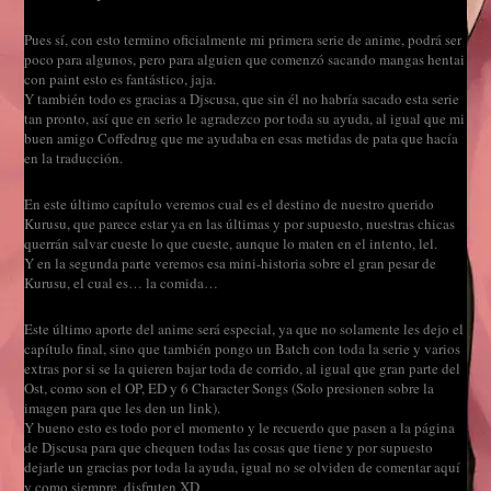
Pues sí, con esto termino oficialmente mi primera serie de anime, podrá ser
poco para algunos, pero para alguien que comenzó sacando mangas hentai
con paint esto es fantástico, jaja.
Y también todo es gracias a Djscusa, que sin él no habría sacado esta serie
tan pronto, así que en serio le agradezco por toda su ayuda, al igual que mi
buen amigo Coffedrug que me ayudaba en esas metidas de pata que hacía
en la traducción.
En este último capítulo veremos cual es el destino de nuestro querido
Kurusu, que parece estar ya en las últimas y por supuesto, nuestras chicas
querrán salvar cueste lo que cueste, aunque lo maten en el intento, lel.
Y en la segunda parte veremos esa mini-historia sobre el gran pesar de
Kurusu, el cual es… la comida…
Este último aporte del anime será especial, ya que no solamente les dejo el
capítulo final, sino que también pongo un Batch con toda la serie y varios
extras por si se la quieren bajar toda de corrido, al igual que gran parte del
Ost, como son el OP, ED y 6 Character Songs (Solo presionen sobre la
imagen para que les den un link).
Y bueno esto es todo por el momento y le recuerdo que pasen a la página
de Djscusa para que chequen todas las cosas que tiene y por supuesto
dejarle un gracias por toda la ayuda, igual no se olviden de comentar aquí
y como siempre, disfruten XD