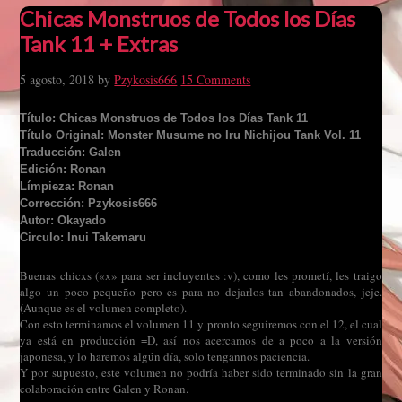
Chicas Monstruos de Todos los Días
Tank 11 + Extras
5 agosto, 2018
by
Pzykosis666
15 Comments
Título: Chicas Monstruos de Todos los Días Tank 11
Título Original: Monster Musume no Iru Nichijou Tank Vol. 11
Traducción: Galen
Edición: Ronan
Límpieza: Ronan
Corrección: Pzykosis666
Autor: Okayado
Circulo: Inui Takemaru
Buenas chicxs («x» para ser incluyentes :v), como les prometí, les traigo
algo un poco pequeño pero es para no dejarlos tan abandonados, jeje.
(Aunque es el volumen completo).
Con esto terminamos el volumen 11 y pronto seguiremos con el 12, el cual
ya está en producción =D, así nos acercamos de a poco a la versión
japonesa, y lo haremos algún día, solo tengannos paciencia.
Y por supuesto, este volumen no podría haber sido terminado sin la gran
colaboración entre Galen y Ronan.