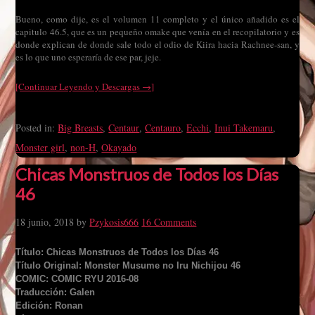
Bueno, como dije, es el volumen 11 completo y el único añadido es el
capitulo 46.5, que es un pequeño omake que venía en el recopilatorio y es
donde explican de donde sale todo el odio de Kiira hacia Rachnee-san, y
es lo que uno esperaría de ese par, jeje.
[Continuar Leyendo y Descargas →]
Posted in:
Big Breasts
,
Centaur
,
Centauro
,
Ecchi
,
Inui Takemaru
,
Monster girl
,
non-H
,
Okayado
Chicas Monstruos de Todos los Días
46
18 junio, 2018
by
Pzykosis666
16 Comments
Título: Chicas Monstruos de Todos los Días 46
Título Original: Monster Musume no Iru Nichijou 46
COMIC: COMIC RYU 2016-08
Traducción: Galen
Edición: Ronan