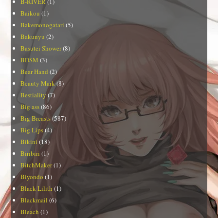
B-RIVER
(1)
Baikou
(1)
Bakemonogatari
(5)
Bakunyu
(2)
Basutei Shower
(8)
BDSM
(3)
Bear Hand
(2)
Beauty Mark
(8)
Bestiality
(7)
Big ass
(86)
Big Breasts
(587)
Big Lips
(4)
Bikini
(18)
Biribiri
(1)
BitchMaker
(1)
Biyondo
(1)
Black Lilith
(1)
Blackmail
(6)
Bleach
(1)