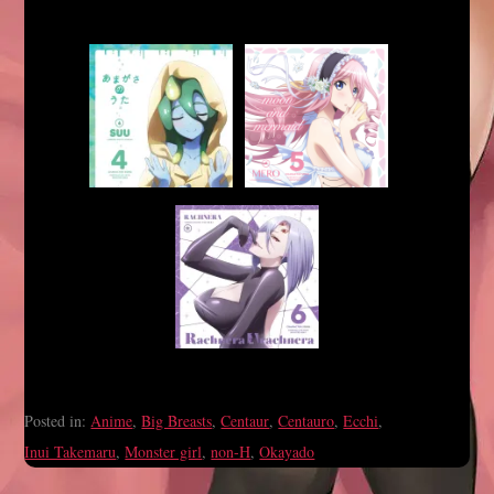
Posted in:
Anime
,
Big Breasts
,
Centaur
,
Centauro
,
Ecchi
,
Inui Takemaru
,
Monster girl
,
non-H
,
Okayado