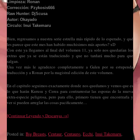
Límpieza: Ronan
Corrección: Pzykosis666
Raw Hunter: DjScusa
Autor: Okayado
Circulo: Inui Takemaru
Bien, regresamos a nuestra serie estrella más rápido de lo esperado, y qué
les parece que este mes han habido muchisimos más aportes? xD
Con este ya llegamos al final del volumen 11, ya solo nos quedarían los
extras que ya se están traduciendo y que no tardará mucho para que
salgan.
Una vez más le agradezco completamente a Galen por su estupenda
traducción y a Ronan por la magistral edición de este volumen.
En el capitulo seguimos exactamente donde nos quedamos y vemos que es
lo que harán Kurusu y Cerea para contrarrestar las esporas de la nueva
extra-especie peligrosa, pero para ello, primero tienen que encontrarla y
ver si pueden arreglar las cosas pacificamente…
[Continuar Leyendo y Descargas →]
Posted in:
Big Breasts
,
Centaur
,
Centauro
,
Ecchi
,
Inui Takemaru
,