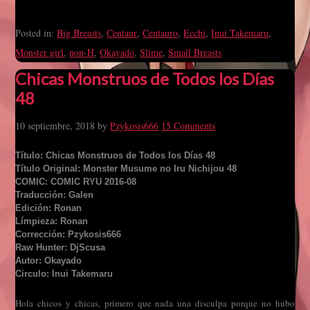
Posted in:
Big Breasts
,
Centaur
,
Centauro
,
Ecchi
,
Inui Takemaru
,
Monster girl
,
non-H
,
Okayado
,
Slime
,
Small Breasts
Chicas Monstruos de Todos los Días
48
10 septiembre, 2018
by
Pzykosis666
15 Comments
Título: Chicas Monstruos de Todos los Días 48
Título Original: Monster Musume no Iru Nichijou 48
COMIC: COMIC RYU 2016-08
Traducción: Galen
Edición: Ronan
Límpieza: Ronan
Corrección: Pzykosis666
Raw Hunter: DjScusa
Autor: Okayado
Circulo: Inui Takemaru
Hola chicos y chicas, primero que nada una disculpa porque no hubo