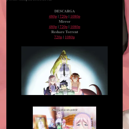
DESCARGA
480p
|
720p
|
1080p
Mirror
480p
|
720p
|
1080p
Reshare Torrent
720p
|
1080p