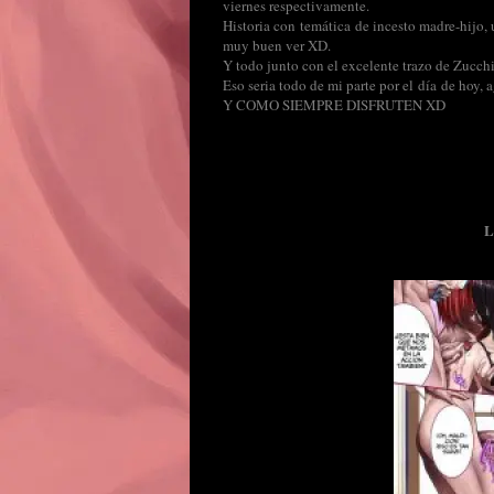
viernes respectivamente.
Historia con temática de incesto madre-hijo
muy buen ver XD.
Y todo junto con el excelente trazo de Zucch
Eso seria todo de mi parte por el día de hoy,
Y COMO SIEMPRE DISFRUTEN XD
L