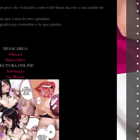
, un poco de violación como todo buen incesto y una madre de
ini que a mas de uno agradara.
 agradezcan comenten o lo que gusten.
DESACARGA
4Shared
Depositfiles
ECTURA ONLINE
Submanga
G.e-Hentai