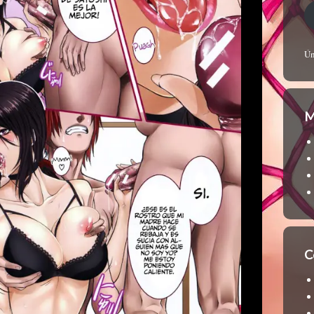
Ún
M
C