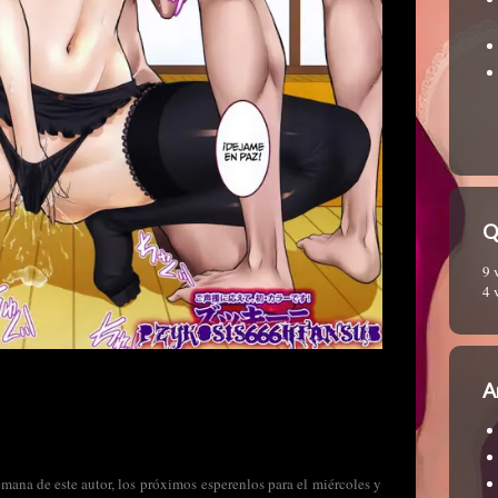
Q
9 
4 
A
emana de este autor, los próximos esperenlos para el miércoles y