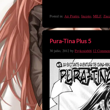
Posted in:
Air Praitre
,
Incesto
,
MILF
,
Zucc
Pura-Tina Plus 5
30 julio, 2012
by
Pzykosis666
12 Commen