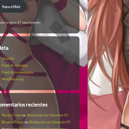
Suscribir
ete a otros 47 suscriptores
eta
Acceder
Feed de entradas
Feed de comentarios
WordPress.org
omentarios recientes
Skylar Conn
en
Shinkyoku no Grimoire 05
Reanna Pagac
en
Shinkyoku no Grimoire 05
therion
en
Déjame Robar los Sentimientos