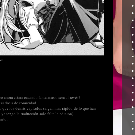
ko
o ahora estara cazando fantasmas o sera al revés?
su dosis de comicidad.
pero que los demás capítulos salgan mas rápido de lo que han
 ya tengo la traducción solo falta la edición).
onto.