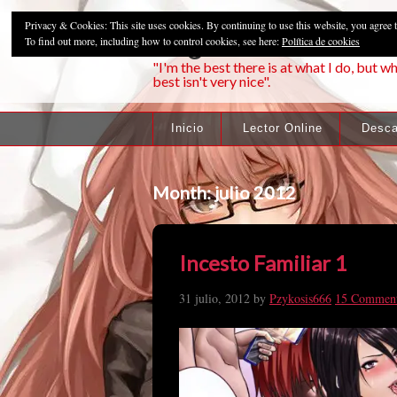
Privacy & Cookies: This site uses cookies. By continuing to use this website, you agree t
Pzykosis666HFa
To find out more, including how to control cookies, see here:
Política de cookies
"I'm the best there is at what I do, but wh
best isn't very nice".
Inicio
Lector Online
Desca
Month:
julio 2012
Incesto Familiar 1
31 julio, 2012
by
Pzykosis666
15 Commen