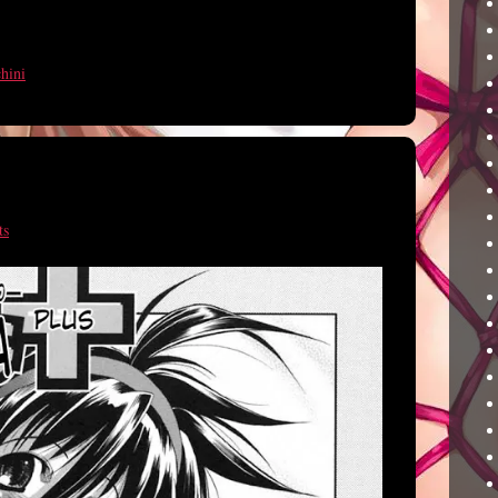
hini
ts