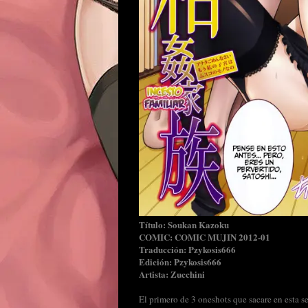
Título: Soukan Kazoku
COMIC: COMIC MUJIN 2012-01
Traducción: Pzykosis666
Edición: Pzykosis666
Artista: Zucchini
El primero de 3 oneshots que sacare en esta s