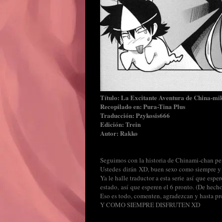
Título: La Excitante Aventura de China-mi
Recopilado en: Pura-Tina Plus
Traducción: Pzykosis666
Edición: Trein
Autor: Rakko
Seguimos con la historia de Chinami-chan per
Ustedes dirán XD, buen sexo como siempre y 
Ya le halle traductor a esta serie así que es
estado, así que esperen el 6 pronto. (De hecho
Eso es todo, comenten, agradezcan y hasta pr
Y COMO SIEMPRE DISFRUTEN XD