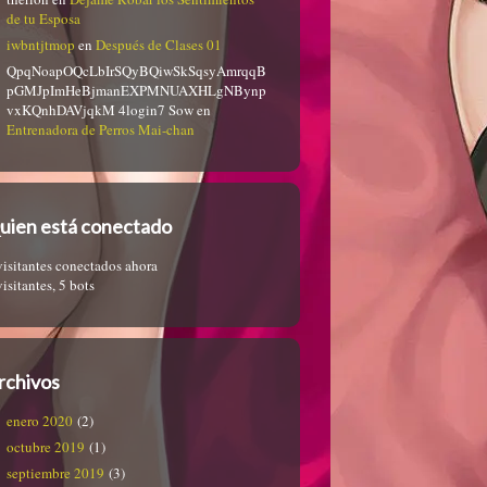
de tu Esposa
iwbntjtmop
en
Después de Clases 01
QpqNoapOQcLbIrSQyBQiwSkSqsyAmrqqB
pGMJpImHeBjmanEXPMNUAXHLgNBynp
vxKQnhDAVjqkM 4login7 Sow
en
Entrenadora de Perros Mai-chan
uien está conectado
visitantes conectados ahora
visitantes,
5 bots
rchivos
enero 2020
(2)
octubre 2019
(1)
septiembre 2019
(3)