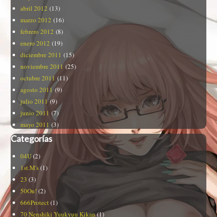
abril 2012
(13)
marzo 2012
(16)
febrero 2012
(8)
enero 2012
(19)
diciembre 2011
(15)
noviembre 2011
(25)
octubre 2011
(11)
agosto 2011
(9)
julio 2011
(9)
junio 2011
(7)
mayo 2011
(3)
Categorías
04U
(2)
1st.M's
(1)
23
(3)
50On!
(2)
666Protect
(1)
70 Nenshiki Yuukyuu Kikan
(1)