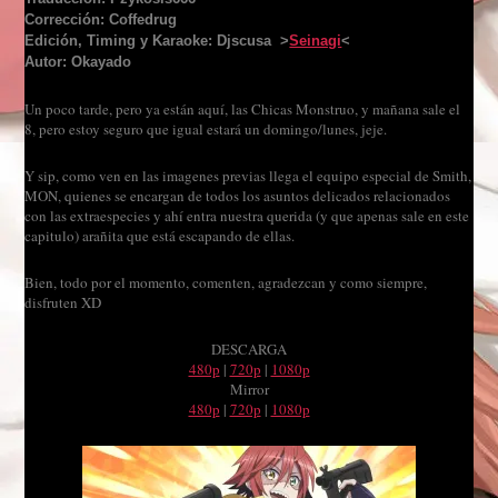
Corrección: Coffedrug
Edición, Timing y Karaoke: Djscusa >
Seinagi
<
Autor: Okayado
Un poco tarde, pero ya están aquí, las Chicas Monstruo, y mañana sale el
8, pero estoy seguro que igual estará un domingo/lunes, jeje.
Y sip, como ven en las imagenes previas llega el equipo especial de Smith,
MON, quienes se encargan de todos los asuntos delicados relacionados
con las extraespecies y ahí entra nuestra querida (y que apenas sale en este
capitulo) arañita que está escapando de ellas.
Bien, todo por el momento, comenten, agradezcan y como siempre,
disfruten XD
DESCARGA
480p
|
720p
|
1080p
Mirror
480p
|
720p
|
1080p