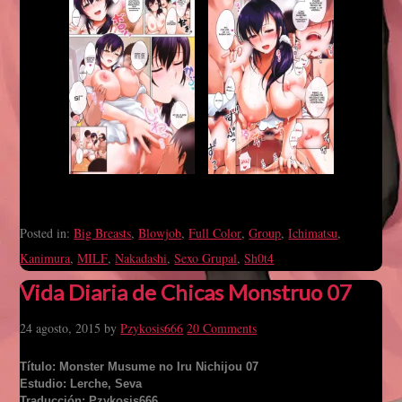
Posted in:
Big Breasts
,
Blowjob
,
Full Color
,
Group
,
Ichimatsu
,
Kanimura
,
MILF
,
Nakadashi
,
Sexo Grupal
,
Sh0t4
Vida Diaria de Chicas Monstruo 07
24 agosto, 2015
by
Pzykosis666
20 Comments
Título: Monster Musume no Iru Nichijou 07
Estudio: Lerche, Seva
Traducción: Pzykosis666