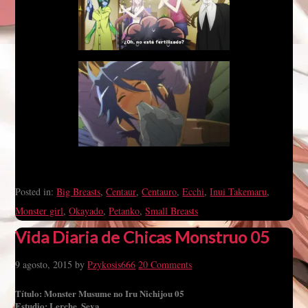
Posted in:
Big Breasts
,
Centaur
,
Centauro
,
Ecchi
,
Inui Takemaru
,
Monster girl
,
Okayado
,
Petanko
,
Small Breasts
Vida Diaria de Chicas Monstruo 05
9 agosto, 2015
by
Pzykosis666
20 Comments
Título: Monster Musume no Iru Nichijou 05
Estudio: Lerche, Seva