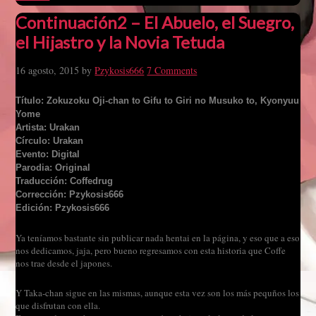
Continuación2 – El Abuelo, el Suegro,
el Hijastro y la Novia Tetuda
16 agosto, 2015
by
Pzykosis666
7 Comments
Título: Zokuzoku Oji-chan to Gifu to Giri no Musuko to, Kyonyuu
Yome
Artista: Urakan
Círculo: Urakan
Evento: Digital
Parodia: Original
Traducción: Coffedrug
Corrección: Pzykosis666
Edición: Pzykosis666
Ya teníamos bastante sin publicar nada hentai en la página, y eso que a eso
nos dedicamos, jaja, pero bueno regresamos con esta historia que Coffe
nos trae desde el japones.
Y Taka-chan sigue en las mismas, aunque esta vez son los más pequños los
que disfrutan con ella.