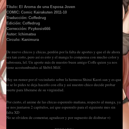
Título: El Aroma de una Esposa Joven
COMIC: Comic Kairakuten 2011-10
Traducción: Coffedrug
Edición: Coffedrug
Corrección: Pzykosis666
Autor: Ichimatsu
Circulo: Kanimura
De nuevo chicos y chicas, perdón por la falta de aportes y que el de ahora
sea tan corto, pero así es esto y el manga lo compensa con mucho color y
sabrosura, lel. Un aporte más de nuestro buen amigo Coffe quien ya nos
tiene acostumbrados al Sh0t4-Milf.
Hay un rumor por el vecindario sobre la hermosa Shirai Kaori-san y es que
si se lo pides te deja hacerlo con ella y así nuestro chico decide probar
suerte para liberarse de su virginidad.
Por cierto, el anime de las chicas esperenlo mañana, respecto al manga, ya
se nos juntaron 2 capitulos, así que esperenlo para el siguiente mes sin
falta XD
No se olviden de comentar, agradecer y por supuesto de disfrutar =)