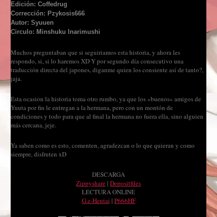
Edición: Coffedrug
Corrección: Pzykosis666
Autor: Syuuen
Circulo: Minshuku Inarimushi
Muchos preguntaban que si seguiriamos esta historia, y ahora les
respondo, si, si lo haremos XD Y por segundo día consecutivo una
traducción directa del japones, diganme quien los consiente así de tanto?,
jaja.
Esta ocasion la historia toma otro rumbo, ya que los «buenos» amigos de
Yuuta por fin le entregan a la hermana, pero con un montón de
condiciones y todo para que al final la hermana no fuera ella, sino alguien
más cercana, jeje.
Ya saben como es esto, comenten, agradezcan o lo que quieran y como
siempre, disfruten xD
DESCARGA
Zippyshare
|
Depositfiles
LECTURA ONLINE
G.e-Hentai
|
P666HF