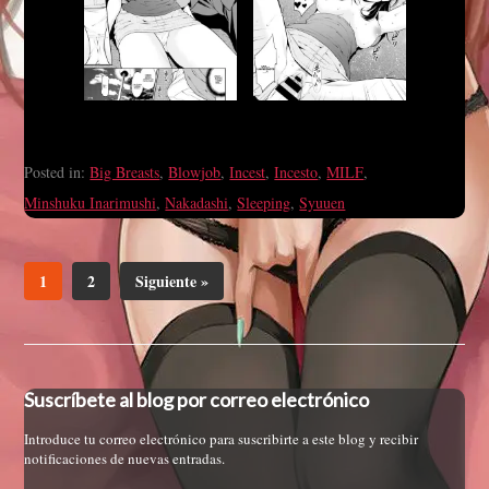
Posted in:
Big Breasts
,
Blowjob
,
Incest
,
Incesto
,
MILF
,
Minshuku Inarimushi
,
Nakadashi
,
Sleeping
,
Syuuen
1
2
Siguiente »
Suscríbete al blog por correo electrónico
Introduce tu correo electrónico para suscribirte a este blog y recibir
notificaciones de nuevas entradas.