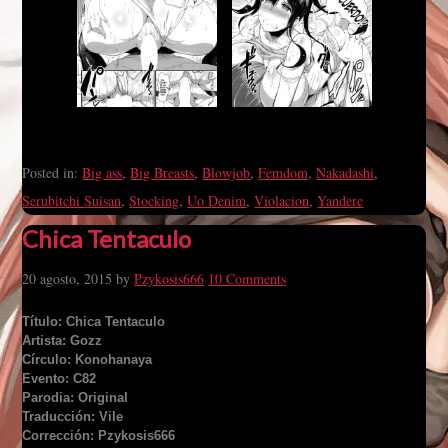
Posted in:
Big ass
,
Big Breasts
,
Blowjob
,
Femdom
,
Nakadashi
,
Serubitchi Suisan
,
Stocking
,
Uo Denim
,
Violacion
,
Yandere
Chica Tentaculo
20 agosto, 2015
by
Pzykosis666
10 Comments
Título: Chica Tentaculo
Artista: Gozz
Círculo: Konohanaya
Evento: C82
Parodia: Original
Traducción: Vile
Corrección: Pzykosis666