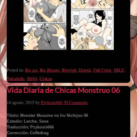
Posted in:
Big ass
,
Big Breasts
,
Blowjob
,
Doujin
,
Full Color
,
MILF
,
Nakadashi
,
Sh0t4
,
Urakan
Vida Diaria de Chicas Monstruo 06
14 agosto, 2015
by
Pzykosis666
30 Comments
Título: Monster Musume no Iru Nichijou 06
Estudio: Lerche, Seva
Traducción: Pzykosis666
Corrección: Coffedrug