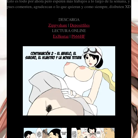
Esto es todo por ahora pero esperen más trabajos a lo largo de la semana, y
pues comenten, agradezcan o lo que quieran y como siempre, disfruten XD
DESCARGA
Zippyshare
|
Depositfiles
LECTURA ONLINE
ExHentai
|
P666HF