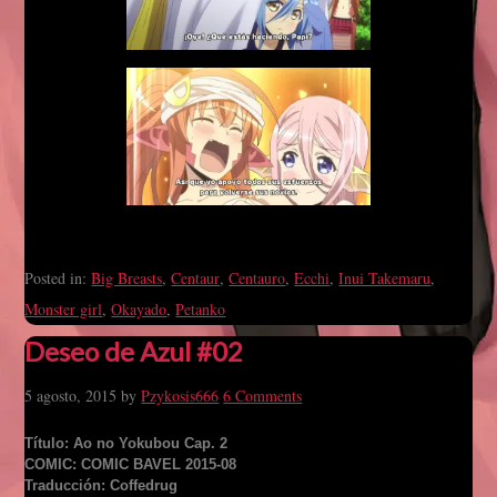
Posted in:
Big Breasts
,
Centaur
,
Centauro
,
Ecchi
,
Inui Takemaru
,
Monster girl
,
Okayado
,
Petanko
Deseo de Azul #02
5 agosto, 2015
by
Pzykosis666
6 Comments
Título: Ao no Yokubou Cap. 2
COMIC: COMIC BAVEL 2015-08
Traducción: Coffedrug