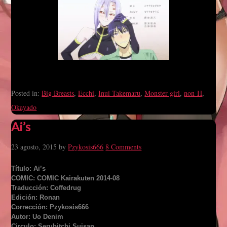
Posted in:
Big Breasts
,
Ecchi
,
Inui Takemaru
,
Monster girl
,
non-H
,
Okayado
Ai’s
23 agosto, 2015
by
Pzykosis666
8 Comments
Título: Ai’s
COMIC: COMIC Kairakuten 2014-08
Traducción: Coffedrug
Edición: Ronan
Corrección: Pzykosis666
Autor: Uo Denim
Circulo: Serubitchi Suisan