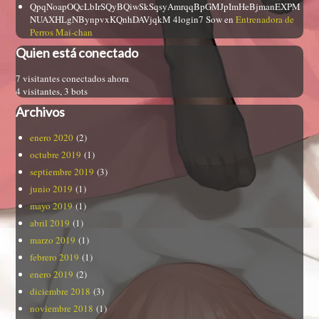
QpqNoapOQcLbIrSQyBQiwSkSqsyAmrqqBpGMJpImHeBjmanEXPM
NUAXHLgNBynpvxKQnhDAVjqkM 4login7 Sow
en
Entrenadora de
Perros Mai-chan
Quien está conectado
7 visitantes conectados ahora
4 visitantes,
3 bots
Archivos
enero 2020
(2)
octubre 2019
(1)
septiembre 2019
(3)
junio 2019
(1)
mayo 2019
(1)
abril 2019
(1)
marzo 2019
(1)
febrero 2019
(1)
enero 2019
(2)
diciembre 2018
(3)
noviembre 2018
(1)