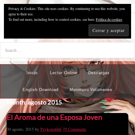
Privacy & Cookies: This site uses cookies. By continuing to use this website, you
Pzykosis666HFansub
agree to their use.
To find out more, including how to control cookies, see here:
Política de cookies
"I'm the best there is at what I do, but what I do best isn't very
nice".
Inicio
Lector Online
Descargas
English Download
Monmusu Volúmenes
Month:
agosto 2015
El Aroma de una Esposa Joven
30 agosto, 2015
by
Pzykosis666
79 Comments