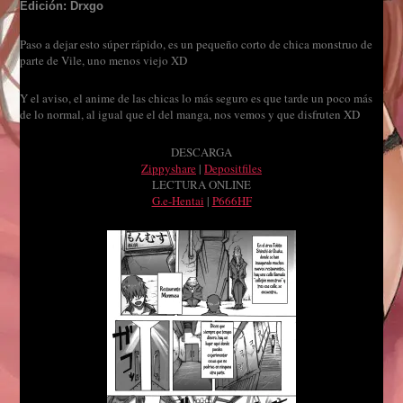
Edición: Drxgo
Paso a dejar esto súper rápido, es un pequeño corto de chica monstruo de
parte de Vile, uno menos viejo XD
Y el aviso, el anime de las chicas lo más seguro es que tarde un poco más
de lo normal, al igual que el del manga, nos vemos y que disfruten XD
DESCARGA
Zippyshare
|
Depositfiles
LECTURA ONLINE
G.e-Hentai
|
P666HF