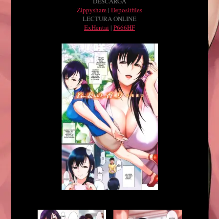
DESCARGA
Zippyshare
|
Depositfiles
LECTURA ONLINE
ExHentai
|
P666HF