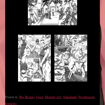
Posted in:
Big Breasts
,
Gozz
,
Monster girl
,
Nakadashi
,
Prostitucion
,
tentacles