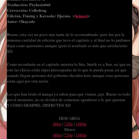
Traducción: Pzykosis666
Corrección: Coffedrug
Edición, Timing y Karaoke: Djscusa >
Seinagi
<
Autor: Okayado
Bueno, esta vez un poco más tarde de lo acostumbrado, pero fue por la
inmensa cantidad de edición que tuvo el capitulo y al final no lo pudimos
dejar como queriamos aunque igual el resultado es más que satisfactorio
XD
Como recordarán en el capitulo anterior la Srta. Smith ve a Suu, así que en
este las chicas están súper preocupadas de lo que le pueda pasar, así que
cuando llegan personas del gobierno deciden huir, aunque estas personas
están aquí por otra razón.
Los que han leido el manga ya saben para que vienen, jeje. Bueno es todo
por el momento, no se olviden de comentar, agradecer o lo que quieran.
Y COMO SIEMPRE, DISFRUTEN XD
DESCARGA
480p
|
720p
|
1080p
Mirror
480p
|
720p
|
1080p