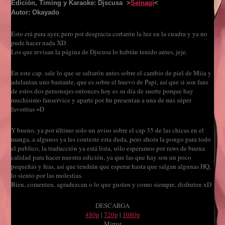
Edición, Timing y Karaoke: Djscusa >
Seinagi
<
Autor: Okayado
Esto erá para ayer, pero por desgracia cortarón la luz en la cuadra y ya no
pude hacer nada XD
Los que revisan la página de Djscusa lo habrán tenido antes, jeje.
En este cap. sale lo que se saltarón antes sobre el cambio de piel de Miia y
adelantan uno bastante, que es sobre el huevo de Papi, así que si son fans
de estos dos personajes entonces hoy es su día de suerte porque hay
muchisimo fanservice y aparte por fin presentan a una de mis súper
favoritas =D
Y bueno, ya por último solo un aviso sobre el cap 35 de las chicas en el
manga, a algunos ya les conteste esta duda, pero ahora la pongo para todo
el publico, la traducción ya está lista, sólo esperamos por raws de buena
calidad para hacer nuestra edición, ya que las que hay son un poco
pequeñas y feas, así que tendrán que esperar hasta que salgan algunas HQ,
lo siento por las molestias.
Bien, comenten, agradezcan o lo que gusten y como siempre, disfruten xD
DESCARGA
480p
|
720p
|
1080p
Mirror