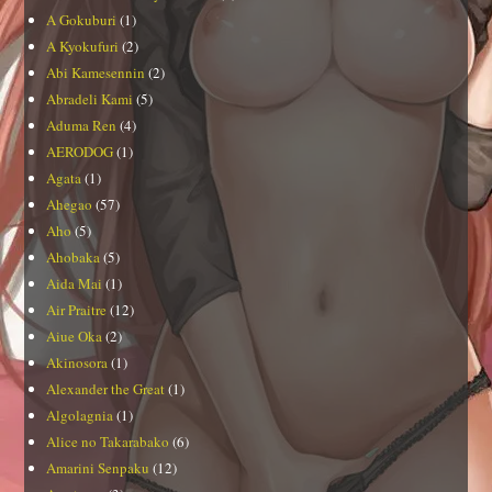
A Gokuburi
(1)
A Kyokufuri
(2)
Abi Kamesennin
(2)
Abradeli Kami
(5)
Aduma Ren
(4)
AERODOG
(1)
Agata
(1)
Ahegao
(57)
Aho
(5)
Ahobaka
(5)
Aida Mai
(1)
Air Praitre
(12)
Aiue Oka
(2)
Akinosora
(1)
Alexander the Great
(1)
Algolagnia
(1)
Alice no Takarabako
(6)
Amarini Senpaku
(12)