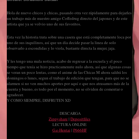
Hola de nuevo chicos y chicas, pasando otra vez rápidamente para dejarles
un trabajo más de nuestro amigo Coffedrug directo del japones y de este
artista que ya se volvio uno de sus favoritos.
Esta vez la historia trata sobre una casera que está completamente loca por
uno de sus inquilinos, así que un día decide pasar la linea de solo
observarlo a escondidas y lo viola, bastante directa la mujer, jaja.
Y les tengo una mala noticia, acabo de regresar a la escuela y el poco
tiempo que tenía se hizo practicamennte nulo ahora, así que algunas cosas
se veran un poco lentas, como el anime de las Chicas M ahora saldrá los
domingos o lunes, segun el trabajo de edición que tengan, para que no se
alarmen si no ven muchos aportes por aquí o que nos atrasamos más de la
cuenta y bueno, es todo por el momento, no se olviden de comentar o
agradecer.
Y COMO SIEMPRE, DISFRUTEN XD
DESCARGA
Zippyshare
|
Depositfiles
LECTURA ONLINE
G.e-Hentai
|
P666HF