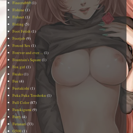
Finecraft69
(1)
Fishine
(1)
Fishnet
(1)
Fisting
(5)
Foot Fetish
(1)
Footjob
(9)
Forced Sex
(1)
Forever and ever…
(1)
Fountain's Square
(1)
Fox girl
(1)
Freaks
(1)
Fue
(4)
Fuetakishi
(1)
Fuka Fuka Tenshoku
(1)
Full Color
(87)
Funikigumi
(9)
Furry
(4)
Futanari
(33)
G500
(1)