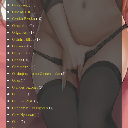
Gangbang
(17)
Gate of XIII
(1)
Gender Bender
(10)
Genshiken
(6)
Gilgamesh
(1)
Girigiri Nijiiro
(1)
Glasses
(30)
Glory hole
(3)
Goban
(10)
Goromenz
(14)
Goshujinsama no Omochabako
(8)
Gozz
(1)
Grandes pezones
(3)
Group
(33)
Gundam AGE
(1)
Gundam Build Fighters
(3)
Gura Nyuutou
(1)
Guro
(2)