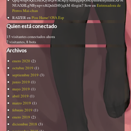
QpqNoapOQcLbIrSQyBQiwSkSqsyAmrqqBpGMJpImHeBjmanEXPM
NUAXHLgNBynpvxKQnhDAVjqkM 4login7 Sow
en
Entrenadora de
Perros Mai-chan
RAIZER
en
Pisu Hame! OVA Esp
Quien está conectado
15 visitantes conectados ahora
7 visitantes,
8 bots
Archivos
enero 2020
(2)
octubre 2019
(1)
septiembre 2019
(3)
junio 2019
(1)
mayo 2019
(1)
abril 2019
(1)
marzo 2019
(1)
febrero 2019
(1)
enero 2019
(2)
diciembre 2018
(3)