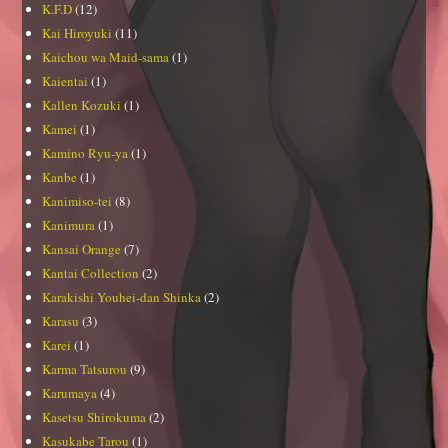
K.F.D
(12)
Kai Hiroyuki
(11)
Kaichou wa Maid-sama
(1)
Kaientai
(1)
Kallen Kozuki
(1)
Kamei
(1)
Kamino Ryu-ya
(1)
Kanbe
(1)
Kanimiso-tei
(8)
Kanimura
(1)
Kansai Orange
(7)
Kantai Collection
(2)
Karakishi Youhei-dan Shinka
(2)
Karasu
(3)
Karei
(1)
Karma Tatsurou
(9)
Karumaya
(4)
Kasetsu Shirokuma
(2)
Kasukabe Tarou
(1)