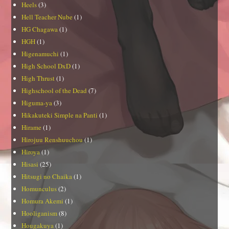
Heels
(3)
Hell Teacher Nube
(1)
HG Chagawa
(1)
HGH
(1)
Higenamuchi
(1)
High School DxD
(1)
High Thrust
(1)
Highschool of the Dead
(7)
Higuma-ya
(3)
Hikakuteki Simple na Panti
(1)
Hirame
(1)
Hirojuu Renshuuchou
(1)
Hiroya
(1)
Hisasi
(25)
Hitsugi no Chaika
(1)
Homunculus
(2)
Homura Akemi
(1)
Hooliganism
(8)
Hougakuya
(1)