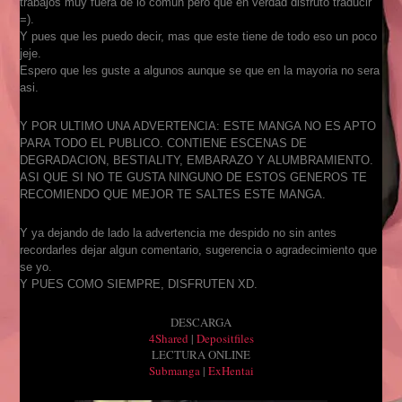
trabajos muy fuera de lo comun pero que en verdad disfruto traducir
=).
Y pues que les puedo decir, mas que este tiene de todo eso un poco
jeje.
Espero que les guste a algunos aunque se que en la mayoria no sera
asi.
Y POR ULTIMO UNA ADVERTENCIA: ESTE MANGA NO ES APTO
PARA TODO EL PUBLICO. CONTIENE ESCENAS DE
DEGRADACION, BESTIALITY, EMBARAZO Y ALUMBRAMIENTO.
ASI QUE SI NO TE GUSTA NINGUNO DE ESTOS GENEROS TE
RECOMIENDO QUE MEJOR TE SALTES ESTE MANGA.
Y ya dejando de lado la advertencia me despido no sin antes
recordarles dejar algun comentario, sugerencia o agradecimiento que
se yo.
Y PUES COMO SIEMPRE, DISFRUTEN XD.
DESCARGA
4Shared
|
Depositfiles
LECTURA ONLINE
Submanga
|
ExHentai