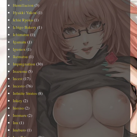
Humillacion
(3)
Hyakki Yakou
(1)
Ichie Ryoko
(1)
Ichigo Bakery
(1)
Ichimatsu
(1)
Igamaru
(1)
Igumox
(1)
Ikematsu
(1)
Impregnation
(30)
Inazuma
(5)
Incest
(17)
Incesto
(76)
Infinite Stratos
(8)
Inkey
(2)
Inoino
(2)
Inomaru
(2)
Inu
(1)
Inuburo
(1)