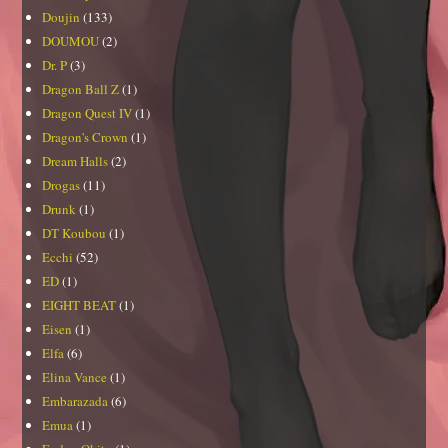
Doujin
(133)
DOUMOU
(2)
Dr. P
(3)
Dragon Ball Z
(1)
Dragon Quest IV
(1)
Dragon's Crown
(1)
Dream Halls
(2)
Drogas
(11)
Drunk
(1)
DT Koubou
(1)
Ecchi
(52)
ED
(1)
EIGHT BEAT
(1)
Eisen
(1)
Elfa
(6)
Elina Vance
(1)
Embarazada
(6)
Emua
(1)