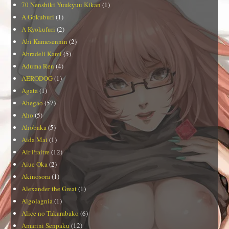
70 Nenshiki Yuukyuu Kikan
(1)
A Gokuburi
(1)
A Kyokufuri
(2)
Abi Kamesennin
(2)
Abradeli Kami
(5)
Aduma Ren
(4)
AERODOG
(1)
Agata
(1)
Ahegao
(57)
Aho
(5)
Ahobaka
(5)
Aida Mai
(1)
Air Praitre
(12)
Aiue Oka
(2)
Akinosora
(1)
Alexander the Great
(1)
Algolagnia
(1)
Alice no Takarabako
(6)
Amarini Senpaku
(12)