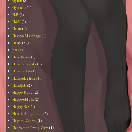
Gyaru
(5)
Gyotaku
(1)
H.B
(1)
H&K
(9)
Ha-ru
(1)
Hagiya Masakage
(1)
Hairy
(22)
hal
(8)
Ham Hoshi
(1)
Hanahanamaki
(1)
Hanamiduki
(1)
Hanasuka Iroha
(1)
Handjob
(2)
Happo Ryuu
(2)
Happoubi Jin
(2)
Happy Sex
(4)
Harada Shigemitsu
(2)
Hayami Osamu
(1)
Heartcatch Pretty Cure
(1)