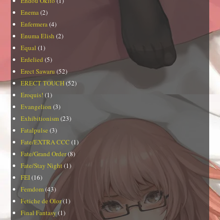
Endou Okito
(1)
Enema
(2)
Enfermera
(4)
Enuma Elish
(2)
Equal
(1)
Erdelied
(5)
Erect Sawaru
(52)
ERECT TOUCH
(52)
Eroquis!
(1)
Evangelion
(3)
Exhibitionism
(23)
Fatalpulse
(3)
Fate/EXTRA CCC
(1)
Fate/Grand Order
(8)
Fate/Stay Night
(1)
FEI
(16)
Femdom
(43)
Fetiche de Olor
(1)
Final Fantasy
(1)