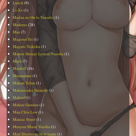
Lunch
(9)
Lv.X+
(1)
Madan no Ou to Vanadis
(1)
Maduras
(28)
Mae
(7)
Magono-Tei
(1)
Maguro Teikoku
(1)
Mahou Shoujo Lyrical Nanoha
(1)
Maid
(7)
Maidoll
(16)
Maimaimai
(1)
Makari Tohru
(1)
Makinosaka Shinichi
(1)
Makiof
(1)
Makuu Gundan
(1)
Man Chin Low
(1)
Maniac Street
(1)
Maoyuu Maou Yuusha
(1)
Mari Illustrious Makinami
(1)