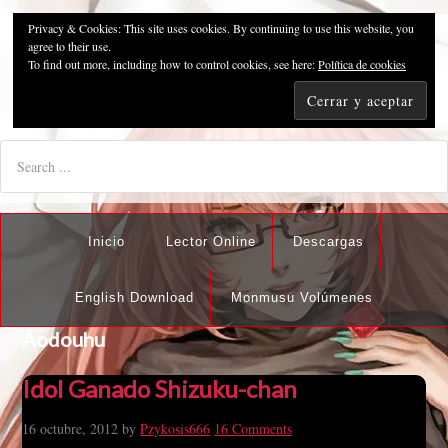
Privacy & Cookies: This site uses cookies. By continuing to use this website, you
Pzykosis666HFansub
agree to their use.
To find out more, including how to control cookies, see here:
Política de cookies
"I'm the best there is at what I do, but what I do best isn't very
nice".
Inicio
Lector Online
Descargas
English Download
Monmusu Volúmenes
Aodouhu
Idol Ganado Shizuku-chan
16 octubre, 2012
by
Pzykosis666
16 Comments