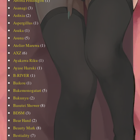
Artoria Pendragon
(1)
Asanagi
(3)
Asfixia
(2)
Aspergillus
(1)
Asuka
(1)
Asuna
(5)
Atelier Maruwa
(1)
AXZ
(6)
Ayakawa Riku
(1)
Ayase Hazuki
(1)
B-RIVER
(1)
Baikou
(1)
Bakemonogatari
(5)
Bakunyu
(2)
Basutei Shower
(8)
BDSM
(3)
Bear Hand
(2)
Beauty Mark
(8)
Bestiality
(7)