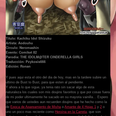
Título: Kachiku Idol Shizuku
Artista: Aodouhu
Círculo: Neromashin
Evento: Comiket 82
Parodia: THE IDOLM@TER CINDERELLA GIRLS
Traducción: Pzykosis666
Edición: Ronan
Y pues aqui esta el otro del dia de hoy, mas en la tardere subire un
ultimo de Bust to Bust, para que esten al pendiente.
Y ahora a lo que sigue, ya tenia rato sin sacar algo de esta
naturaleza los cuales son mis doujins favoritos y que por cosas fuera
de mi poder ultimamente he sacado en su mayoria vainilla… Espero
que varios de ustedes aun recuerden doujins que he hecho como la
de
Epoca de Apareamiento de Misha
o
Amante de 4 Hojas 1
y
2
o
uno un poco mas reciente como
Heroína en la Carreta
, que son