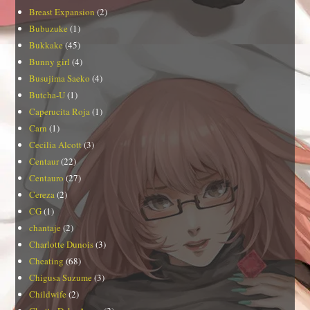
Breast Expansion
(2)
Bubuzuke
(1)
Bukkake
(45)
Bunny girl
(4)
Busujima Saeko
(4)
Butcha-U
(1)
Caperucita Roja
(1)
Carn
(1)
Cecilia Alcott
(3)
Centaur
(22)
Centauro
(27)
Cereza
(2)
CG
(1)
chantaje
(2)
Charlotte Dunois
(3)
Cheating
(68)
Chigusa Suzume
(3)
Childwife
(2)