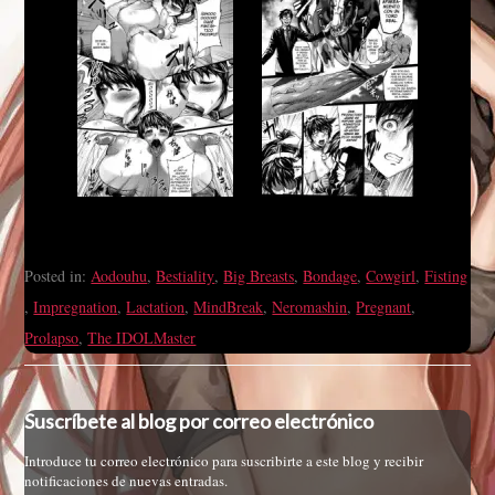
Posted in:
Aodouhu
,
Bestiality
,
Big Breasts
,
Bondage
,
Cowgirl
,
Fisting
,
Impregnation
,
Lactation
,
MindBreak
,
Neromashin
,
Pregnant
,
Prolapso
,
The IDOLMaster
Suscríbete al blog por correo electrónico
Introduce tu correo electrónico para suscribirte a este blog y recibir
notificaciones de nuevas entradas.