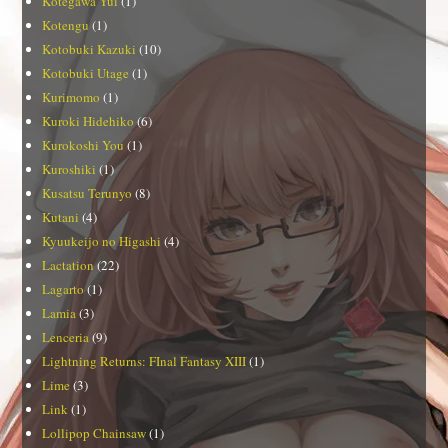
Kotegawa Yui
(1)
Kotengu
(1)
Kotobuki Kazuki
(10)
Kotobuki Utage
(1)
Kurimomo
(1)
Kuroki Hidehiko
(6)
Kurokoshi You
(1)
Kuroshiki
(1)
Kusatsu Terunyo
(8)
Kutani
(4)
Kyuukeijo no Higashi
(4)
Lactation
(22)
Lagarto
(1)
Lamia
(3)
Lenceria
(9)
Lightning Returns: FInal Fantasy XIII
(1)
Lime
(3)
Link
(1)
Lollipop Chainsaw
(1)