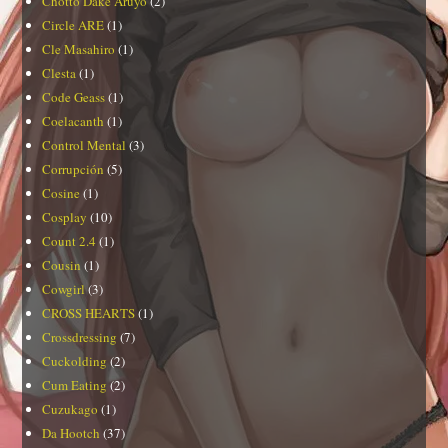
Chotto Dake Aruyo
(2)
Circle ARE
(1)
Cle Masahiro
(1)
Clesta
(1)
Code Geass
(1)
Coelacanth
(1)
Control Mental
(3)
Corrupción
(5)
Cosine
(1)
Cosplay
(10)
Count 2.4
(1)
Cousin
(1)
Cowgirl
(3)
CROSS HEARTS
(1)
Crossdressing
(7)
Cuckolding
(2)
Cum Eating
(2)
Cuzukago
(1)
Da Hootch
(37)