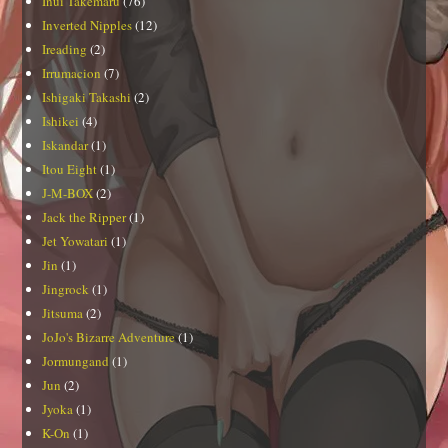
Inui Takemaru
(76)
Inverted Nipples
(12)
Ireading
(2)
Irrumacion
(7)
Ishigaki Takashi
(2)
Ishikei
(4)
Iskandar
(1)
Itou Eight
(1)
J-M-BOX
(2)
Jack the Ripper
(1)
Jet Yowatari
(1)
Jin
(1)
Jingrock
(1)
Jitsuma
(2)
JoJo's Bizarre Adventure
(1)
Jormungand
(1)
Jun
(2)
Jyoka
(1)
K-On
(1)