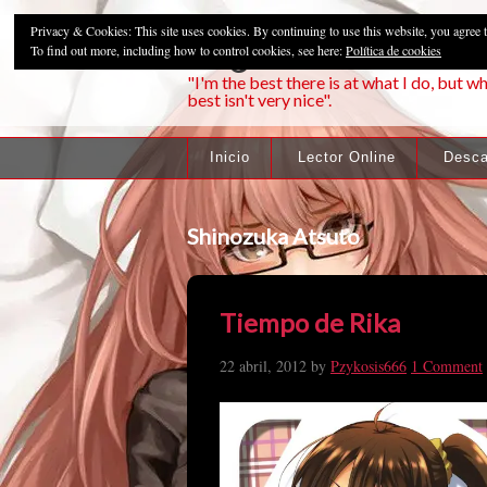
Privacy & Cookies: This site uses cookies. By continuing to use this website, you agree t
Pzykosis666HFa
To find out more, including how to control cookies, see here:
Política de cookies
"I'm the best there is at what I do, but wh
best isn't very nice".
Inicio
Lector Online
Desca
Shinozuka Atsuto
Tiempo de Rika
22 abril, 2012
by
Pzykosis666
1 Comment