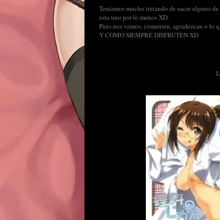
Teníamos mucho tratando de sacar alguno de B
esta uno por lo menos XD.
Pues nos vemos, comenten, agradezcan o lo qu
Y COMO SIEMPRE DISFRUTEN XD
L