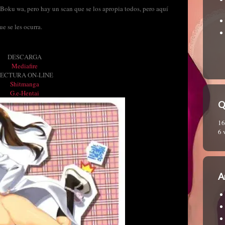
oku wa, pero hay un scan que se los apropia todos, pero aquí
e se les ocurra.
DESCARGA
Mediafire
ECTURA ON-LINE
Shitmanga
G.e-Hentai
Q
16
6 
A