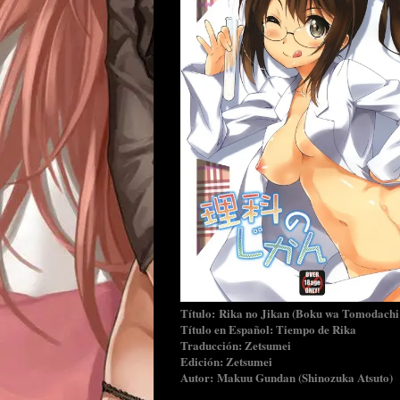
Título: Rika no Jikan (Boku wa Tomodachi
Título en Español: Tiempo de Rika
Traducción: Zetsumei
Edición: Zetsumei
Autor: Makuu Gundan (Shinozuka Atsuto)