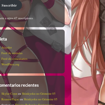
Suscribir
ete a otros 47 suscriptores
eta
Acceder
Feed de entradas
Feed de comentarios
WordPress.org
omentarios recientes
Skylar Conn
en
Shinkyoku no Grimoire 05
Reanna Pagac
en
Shinkyoku no Grimoire 05
therion
en
Déjame Robar los Sentimientos