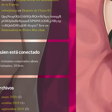
de tu Esposa
iwbntjtmop
en
Después de Clases 01
QpqNoapOQcLbIrSQyBQiwSkSqsyAmrqqB
pGMJpImHeBjmanEXPMNUAXHLgNBynp
vxKQnhDAVjqkM 4login7 Sow
en
Entrenadora de Perros Mai-chan
uien está conectado
 visitantes conectados ahora
visitantes,
10 bots
rchivos
enero 2020
(2)
octubre 2019
(1)
septiembre 2019
(3)