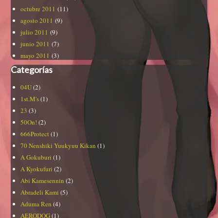
octubre 2011
(11)
agosto 2011
(9)
julio 2011
(9)
junio 2011
(7)
mayo 2011
(3)
Categorías
04U
(2)
1st.M's
(1)
23
(3)
50On!
(2)
666Protect
(1)
70 Nenshiki Yuukyuu Kikan
(1)
A Gokuburi
(1)
A Kyokufuri
(2)
Abi Kamesennin
(2)
Abradeli Kami
(5)
Aduma Ren
(4)
AERODOG
(1)