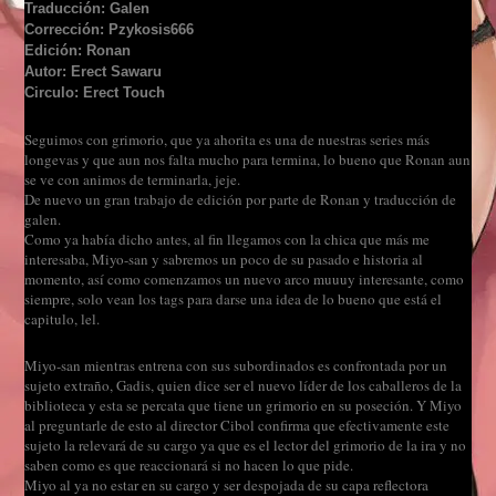
Traducción: Galen
Corrección: Pzykosis666
Edición: Ronan
Autor: Erect Sawaru
Circulo: Erect Touch
Seguimos con grimorio, que ya ahorita es una de nuestras series más
longevas y que aun nos falta mucho para termina, lo bueno que Ronan aun
se ve con animos de terminarla, jeje.
De nuevo un gran trabajo de edición por parte de Ronan y traducción de
galen.
Como ya había dicho antes, al fin llegamos con la chica que más me
interesaba, Miyo-san y sabremos un poco de su pasado e historia al
momento, así como comenzamos un nuevo arco muuuy interesante, como
siempre, solo vean los tags para darse una idea de lo bueno que está el
capitulo, lel.
Miyo-san mientras entrena con sus subordinados es confrontada por un
sujeto extraño, Gadis, quien dice ser el nuevo líder de los caballeros de la
biblioteca y esta se percata que tiene un grimorio en su poseción. Y Miyo
al preguntarle de esto al director Cibol confirma que efectivamente este
sujeto la relevará de su cargo ya que es el lector del grimorio de la ira y no
saben como es que reaccionará si no hacen lo que pide.
Miyo al ya no estar en su cargo y ser despojada de su capa reflectora