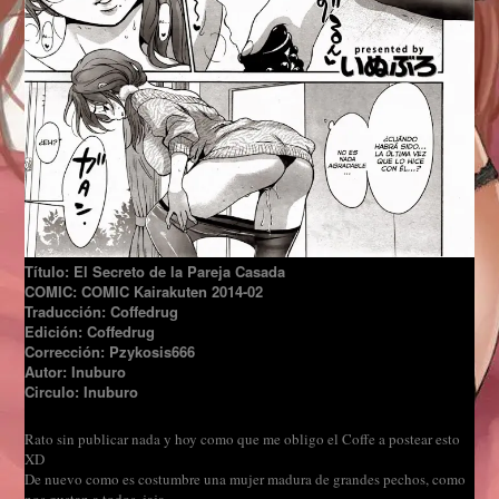
Título: El Secreto de la Pareja Casada
COMIC: COMIC Kairakuten 2014-02
Traducción: Coffedrug
Edición: Coffedrug
Corrección: Pzykosis666
Autor: Inuburo
Circulo: Inuburo
Rato sin publicar nada y hoy como que me obligo el Coffe a postear esto
XD
De nuevo como es costumbre una mujer madura de grandes pechos, como