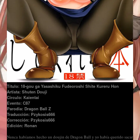
Título: 18-gou ga Yasashiku Fudeoroshi Shite Kureru Hon
Artista: Shuten Douji
Círculo: Kaientai
Evento: C87
Parodia: Dragon Ball Z
Traducción: Pzykosis666
Corrección: Pzykosis666
Edición: Ronan
Nunca habíamos hecho un doujin de Dragon Ball y yo había querido sacar