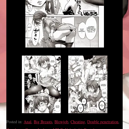
Posted in:
Anal
,
Big Breasts
,
Blowjob
,
Cheating
,
Double penetration
,