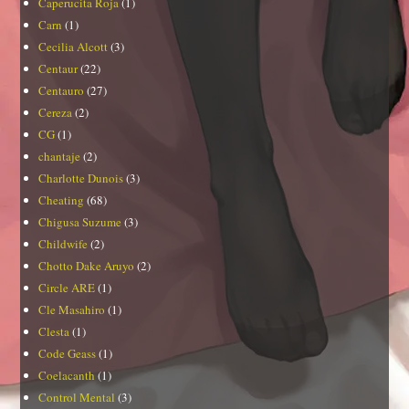
Caperucita Roja
(1)
Carn
(1)
Cecilia Alcott
(3)
Centaur
(22)
Centauro
(27)
Cereza
(2)
CG
(1)
chantaje
(2)
Charlotte Dunois
(3)
Cheating
(68)
Chigusa Suzume
(3)
Childwife
(2)
Chotto Dake Aruyo
(2)
Circle ARE
(1)
Cle Masahiro
(1)
Clesta
(1)
Code Geass
(1)
Coelacanth
(1)
Control Mental
(3)