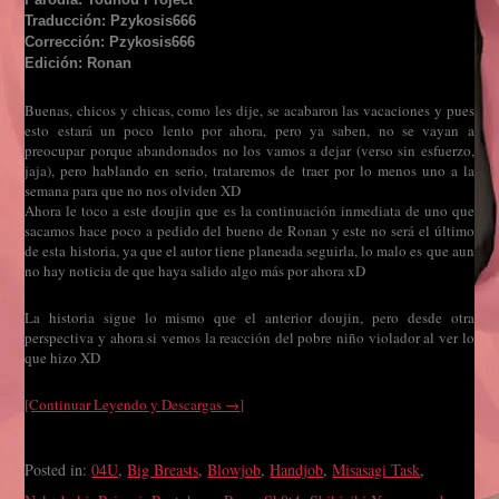
Traducción: Pzykosis666
Corrección: Pzykosis666
Edición: Ronan
Buenas, chicos y chicas, como les dije, se acabaron las vacaciones y pues
esto estará un poco lento por ahora, pero ya saben, no se vayan a
preocupar porque abandonados no los vamos a dejar (verso sin esfuerzo,
jaja), pero hablando en serio, trataremos de traer por lo menos uno a la
semana para que no nos olviden XD
Ahora le toco a este doujin que es la continuación inmediata de uno que
sacamos hace poco a pedido del bueno de Ronan y este no será el último
de esta historia, ya que el autor tiene planeada seguirla, lo malo es que aun
no hay noticia de que haya salido algo más por ahora xD
La historia sigue lo mismo que el anterior doujin, pero desde otra
perspectiva y ahora si vemos la reacción del pobre niño violador al ver lo
que hizo XD
[Continuar Leyendo y Descargas →]
Posted in:
04U
,
Big Breasts
,
Blowjob
,
Handjob
,
Misasagi Task
,