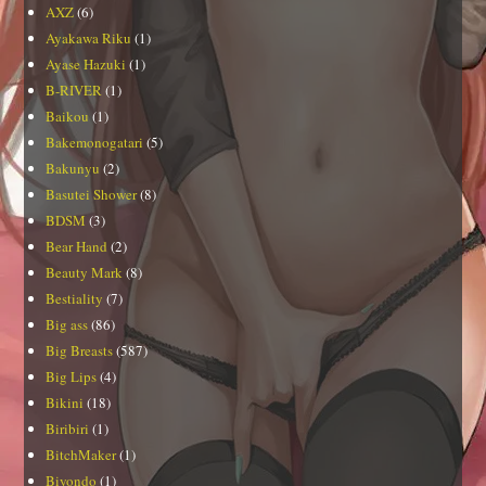
AXZ
(6)
Ayakawa Riku
(1)
Ayase Hazuki
(1)
B-RIVER
(1)
Baikou
(1)
Bakemonogatari
(5)
Bakunyu
(2)
Basutei Shower
(8)
BDSM
(3)
Bear Hand
(2)
Beauty Mark
(8)
Bestiality
(7)
Big ass
(86)
Big Breasts
(587)
Big Lips
(4)
Bikini
(18)
Biribiri
(1)
BitchMaker
(1)
Biyondo
(1)