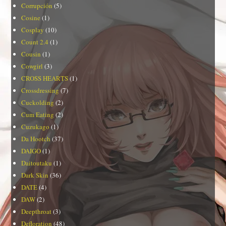
Corrupción
(5)
Cosine
(1)
Cosplay
(10)
Count 2.4
(1)
Cousin
(1)
Cowgirl
(3)
CROSS HEARTS
(1)
Crossdressing
(7)
Cuckolding
(2)
Cum Eating
(2)
Cuzukago
(1)
Da Hootch
(37)
DAIGO
(1)
Daitoutaku
(1)
Dark Skin
(36)
DATE
(4)
DAW
(2)
Deepthroat
(3)
Defloration
(48)