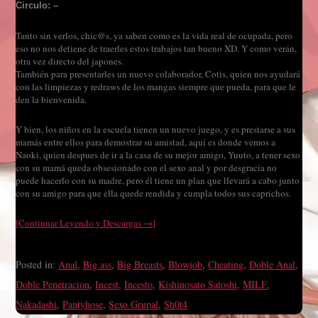
Circulo: –
Tanto sin verlos, chic@s, ya saben como es la vida real de ocupada, pero
eso no nos detiene de traerles estos trabajos tan bueno XD. Y como verán,
otra vez directo del japones.
También para presentarles un nuevo colaborador, Cotis, quien nos ayudará
con las limpiezas y redraws de los mangas siempre que pueda, para que le
den la bienvenida.
Y bien, los niños en la escuela tienen un nuevo juego, y es prestarse a sus
mamás entre ellos para demostrar su amistad, aquí es donde vemos a
Naoki, quien despues de ir a la casa de su mejor amigo, Yuuto, a tener sexo
con su mamá queda obsesionado con el sexo anal y por desgracia no
puede hacerlo con su madre, pero él tiene un plan que llevará a cabo junto
con su amigo para que ella quede rendida y cumpla todos sus caprichos.
[Continuar Leyendo y Descargas →]
Posted in:
Anal
,
Big ass
,
Big Breasts
,
Blowjob
,
Cheating
,
Doble Anal
,
Doble Penetracion
,
Incest
,
Incesto
,
Kishinosato Satoshi
,
MILF
,
Nakadashi
,
Pantyhose
,
Sexo Grupal
,
Sh0t4