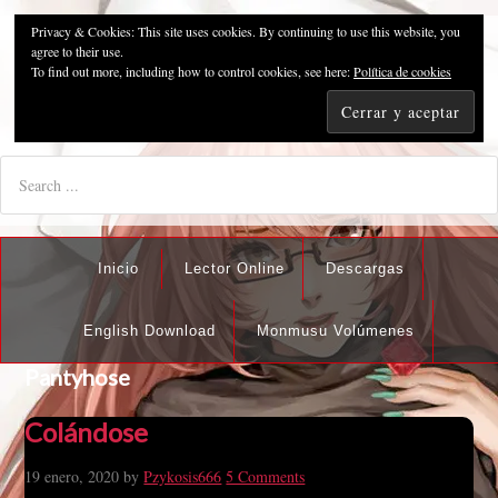
Privacy & Cookies: This site uses cookies. By continuing to use this website, you
Pzykosis666HFansub
agree to their use.
To find out more, including how to control cookies, see here:
Política de cookies
"I'm the best there is at what I do, but what I do best isn't very
nice".
Inicio
Lector Online
Descargas
English Download
Monmusu Volúmenes
Pantyhose
Colándose
19 enero, 2020
by
Pzykosis666
5 Comments