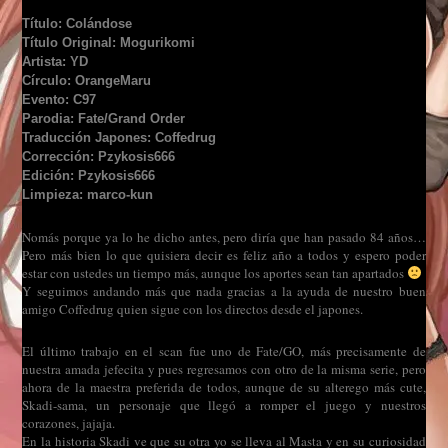
Título: Colándose
Título Original: Mogurikomi
Artista: YD
Círculo: OrangeMaru
Evento: C97
Parodia: Fate/Grand Order
Traducción Japones: Coffedrug
Corrección: Pzykosis666
Edición: Pzykosis666
Limpieza: marco-kun
Nomás porque ya lo he dicho antes, pero diría que han pasado 84 años…
Pero más bien lo que quisiera decir es feliz año a todos y espero poder
estar con ustedes un tiempo más, aunque los aportes sean tan apartados
Y seguimos andando más que nada gracias a la ayuda de nuestro buen
amigo Coffedrug quien sigue con los directos desde el japones.
El último trabajo en el scan fue uno de Fate/GO, más precisamente de
nuestra amada jefecita y pues regresamos con otro de la misma serie, pero
ahora de la maestra preferida de todos, aunque de su alterego más cute,
Skadi-sama, un personaje que llegó a romper el juego y nuestros
corazones, jajaja.
En la historia Skadi ve que su otra yo se lleva al Masta y en su curiosidad