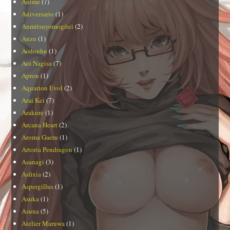
Anime
(7)
Aniversario
(1)
Anmitsuyomogitei
(2)
Anzu
(1)
Aodouhu
(1)
Aoi Nagisa
(7)
Apron
(1)
Aquarion Evol
(2)
Arai Kei
(7)
Arakure
(1)
Arcana Heart
(2)
Aroma Gaeru
(1)
Artoria Pendragon
(1)
Asanagi
(3)
Asfixia
(2)
Aspergillus
(1)
Asuka
(1)
Asuna
(5)
Atelier Maruwa
(1)