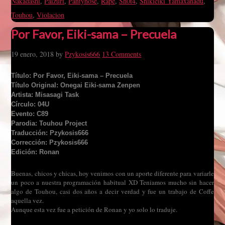
Nakadashi
,
Paizuri
,
Pantyhose
,
Rape
,
Sh0t4
,
Shikieiki Yamaxanadu
,
Touhou
,
Violacion
Por Favor, Eiki-sama – Precuela
19 enero, 2018
by
Pzykosis666
13 Comments
Título: Por Favor, Eiki-sama – Precuela
Título Original: Onegai Eiki-sama Zenpen
Artista: Misasagi Task
Círculo: 04U
Evento: C89
Parodia: Touhou Project
Traducción: Pzykosis666
Corrección: Pzykosis666
Edición: Ronan
Buenas, chicos y chicas, hoy venimos con un aporte diferente para variarle
un poco a nuestra programación habitual XD Teniamos mucho sin hacer
algo de Touhou, casi dos años a decir verdad y fue un trabajo de Coffe
aquella vez.
Aunque esta vez fue a petición de Ronan y yo solo lo traduje.