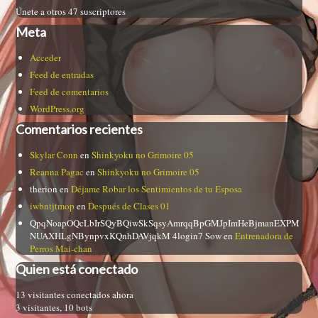
Únete a otros 47 suscriptores
Meta
Acceder
Feed de entradas
Feed de comentarios
WordPress.org
Comentarios recientes
Skylar Conn
en
Shinkyoku no Grimoire 05
Reanna Pagac
en
Shinkyoku no Grimoire 05
therion
en
Déjame Robar los Sentimientos de tu Esposa
iwbntjtmop
en
Después de Clases 01
QpqNoapOQcLbIrSQyBQiwSkSqsyAmrqqBpGMJpImHeBjmanEXPM
NUAXHLgNBynpvxKQnhDAVjqkM 4login7 Sow
en
Entrenadora de
Perros Mai-chan
Quien está conectado
13 visitantes conectados ahora
3 visitantes,
10 bots