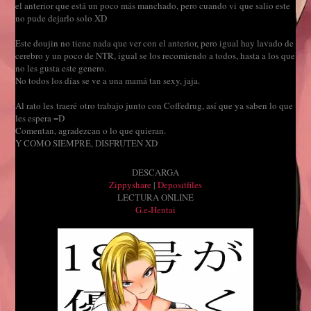
el anterior que está un poco más manchado, pero cuando vi que salio este
no pude dejarlo solo XD
Este doujin no tiene nada que ver con el anterior, pero igual hay lavado de
cerebro y un poco de NTR, igual se los recomiendo a todos, hasta a los que
no les gusta este genero.
No todos los días se ve a una mamá tan sexy, jaja.
Al rato les traeré otro trabajo junto con Coffedrug, así que ya saben lo que
les espera =D
Comentan, agradezcan o lo que quieran.
Y COMO SIEMPRE, DISFRUTEN XD
DESCARGA
Zippyshare
|
Depositfiles
LECTURA ONLINE
G.e-Hentai