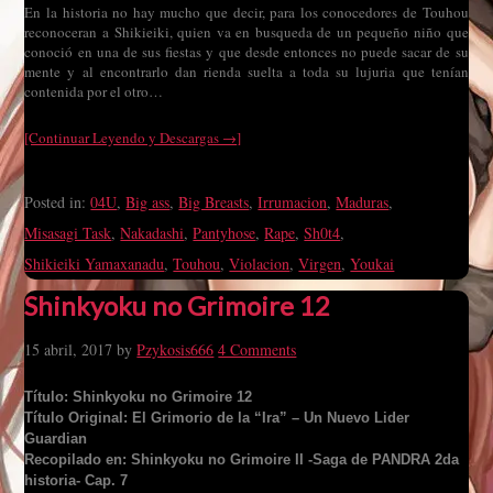
En la historia no hay mucho que decir, para los conocedores de Touhou
reconoceran a Shikieiki, quien va en busqueda de un pequeño niño que
conoció en una de sus fiestas y que desde entonces no puede sacar de su
mente y al encontrarlo dan rienda suelta a toda su lujuria que tenían
contenida por el otro…
[Continuar Leyendo y Descargas →]
Posted in:
04U
,
Big ass
,
Big Breasts
,
Irrumacion
,
Maduras
,
Misasagi Task
,
Nakadashi
,
Pantyhose
,
Rape
,
Sh0t4
,
Shikieiki Yamaxanadu
,
Touhou
,
Violacion
,
Virgen
,
Youkai
Shinkyoku no Grimoire 12
15 abril, 2017
by
Pzykosis666
4 Comments
Título: Shinkyoku no Grimoire 12
Título Original: El Grimorio de la “Ira” – Un Nuevo Lider
Guardian
Recopilado en: Shinkyoku no Grimoire II -Saga de PANDRA 2da
historia- Cap. 7