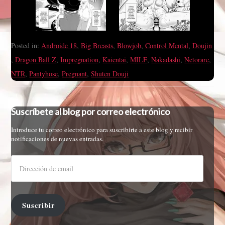
Posted in:
Androide 18
,
Big Breasts
,
Blowjob
,
Control Mental
,
Doujin
,
Dragon Ball Z
,
Impregnation
,
Kaientai
,
MILF
,
Nakadashi
,
Netorare
,
NTR
,
Pantyhose
,
Pregnant
,
Shuten Douji
Suscríbete al blog por correo electrónico
Introduce tu correo electrónico para suscribirte a este blog y recibir
notificaciones de nuevas entradas.
Suscribir