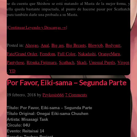
se da cuenta que Shishou se está matando al Masta de la mejor forma, y
ella queda bastante impactada, al punto de hacerse pasar por Scathatch
para también darle una probada a su Masta.
[Continuar Leyendo y Descargas →]
Posted in:
Ahegao
,
Anal
,
Big ass
,
Big Breasts
,
Blowjob
,
Bodysuit
,
Fate/Grand Order
,
Femdom
,
Full Color
,
Nakadashi
,
OrangeMaru
,
Pantyhose
,
Ritsuka Fujimaru
,
Scathach
,
Skadi
,
Unusual Pupils
,
Virgen
,
YD
Por Favor, Eiki-sama – Segunda Parte
19 febrero, 2018
by
Pzykosis666
7 Comments
Título: Por Favor, Eiki-sama – Segunda Parte
Título Original: Onegai Eiki-sama Chuuhen
Artista: Misasagi Task
Círculo: 04U
Evento: Reitaisai 14
Parodia: Touhou Project