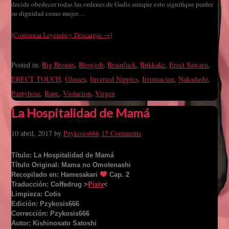
decide obedecer todas las ordenes de Gadis aunque esto signifique perder
su dignidad como mujer…
[Continuar Leyendo y Descargas →]
Posted in:
Big Breasts
,
Blowjob
,
Brainfuck
,
Bukkake
,
Erect Sawaru
,
ERECT TOUCH
,
Glasses
,
Inverted Nipples
,
Irrumacion
,
Nakadashi
,
Pantyhose
,
Rape
,
Violacion
,
Virgen
La Hospitalidad de Mamá
10 abril, 2017
by
Pzykosis666
15 Comments
Título: La Hospitalidad de Mamá
Título Original: Mama no Omotenashi
Recopilado en: Hamesakari
Cap. 2
Traducción: Coffedrug >
Pixiv
<
Limpieza: Cotis
Edición: Pzykosis666
Corrección: Pzykosis666
Autor: Kishinosato Satoshi