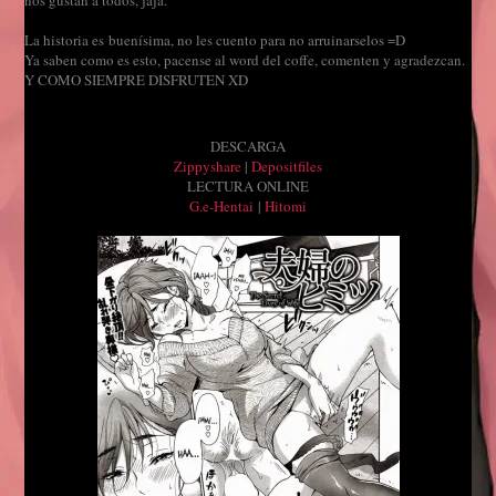
nos gustan a todos, jaja.
La historia es buenísima, no les cuento para no arruinarselos =D
Ya saben como es esto, pacense al word del coffe, comenten y agradezcan.
Y COMO SIEMPRE DISFRUTEN XD
DESCARGA
Zippyshare
|
Depositfiles
LECTURA ONLINE
G.e-Hentai
|
Hitomi