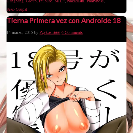
Gangbang
,
Group
,
Inuburo
,
MILF
,
Nakadashi
,
Pantyhose
,
Sexo Grupal
Tierna Primera vez con Androide 18
14 marzo, 2015
by
Pzykosis666
6 Comments