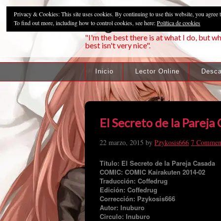
Privacy & Cookies: This site uses cookies. By continuing to use this website, you agree t
Pzykosis666HFa
To find out more, including how to control cookies, see here:
Política de cookies
"I'm the best there is at what I do, but wh
best isn't very nice".
Inicio
Lector Online
Desca
El Secreto de la Pareja
22 marzo, 2015
by
Pzykosis666
7 Commen
Título: El Secreto de la Pareja Casada
COMIC: COMIC Kairakuten 2014-02
Traducción: Coffedrug
Edición: Coffedrug
Corrección: Pzykosis666
Autor: Inuburo
Circulo: Inuburo