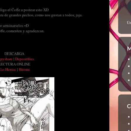
ligo el Coffe a postear esto XD
 de grandes pechos, como nos gustan a todos, jaja.
Ún
no arruinarselos =D
offe, comenten y agradezcan.
M
DESCARGA
ppyshare
|
Depositfiles
LECTURA ONLINE
G.e-Hentai
|
Hitomi
C