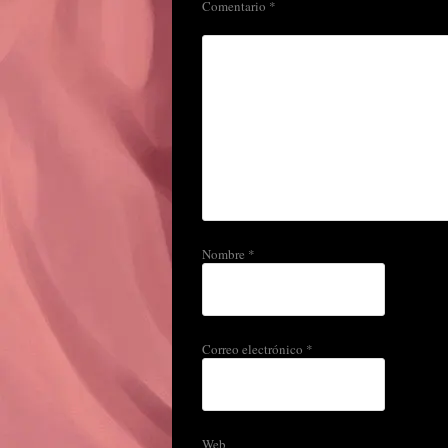
Comentario
*
Nombre
*
Correo electrónico
*
Web