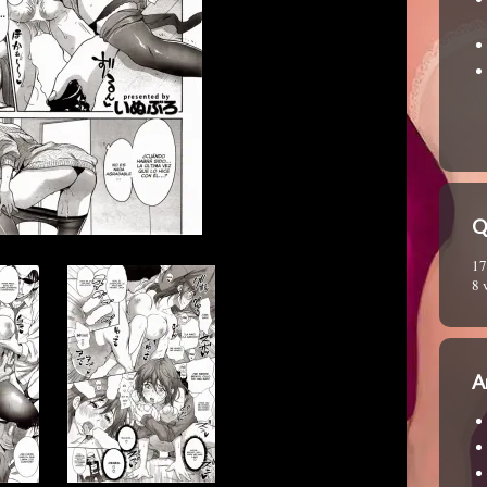
Q
17
8 
A