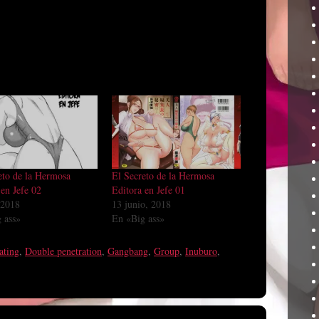
eto de la Hermosa
El Secreto de la Hermosa
 en Jefe 02
Editora en Jefe 01
, 2018
13 junio, 2018
 ass»
En «Big ass»
ating
,
Double penetration
,
Gangbang
,
Group
,
Inuburo
,