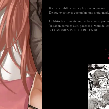
Rato sin publicar nada y hoy como que me ob
De nuevo como es costumbre una mujer madura
La historia es buenísima, no les cuento para 
Ya saben como es esto, pacense al word del c
Y COMO SIEMPRE DISFRUTEN XD
Zi