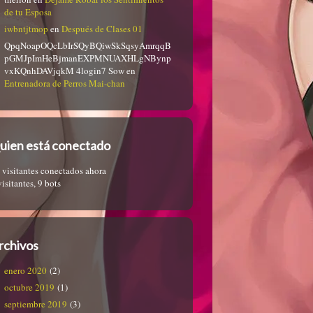
de tu Esposa
iwbntjtmop
en
Después de Clases 01
QpqNoapOQcLbIrSQyBQiwSkSqsyAmrqqB
pGMJpImHeBjmanEXPMNUAXHLgNBynp
vxKQnhDAVjqkM 4login7 Sow
en
Entrenadora de Perros Mai-chan
uien está conectado
 visitantes conectados ahora
visitantes,
9 bots
rchivos
enero 2020
(2)
octubre 2019
(1)
septiembre 2019
(3)