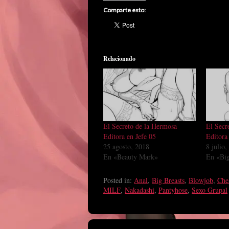
Comparte esto:
Relacionado
El Secreto de la Hermosa
El Secr
Editora en Jefe 05
Editora
25 agosto, 2018
8 julio
En «Beauty Mark»
En «Big
Posted in:
Anal
,
Big Breasts
,
Blowjob
,
Che
MILF
,
Nakadashi
,
Pantyhose
,
Sexo Grupal