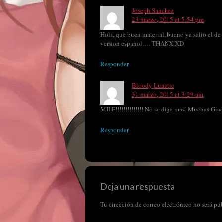
Joseph Sanchez
23 marzo, 2015 at 5:54 pm
Hola, que buen material, bueno ya salio 
version español…. THANX XD
Responder
Bloody Lunatic
31 marzo, 2015 at 3:29 am
MILF!!!!!!!!!!!!!! No se diga mas. Muchas Grac
Responder
Deja una respuesta
Tu dirección de correo electrónico no será pu