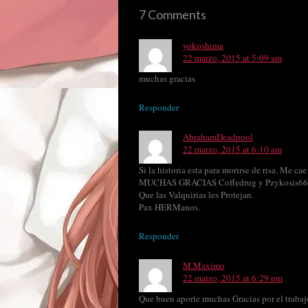
7 Comments
yokoshima
22 marzo, 2015 at 5:09 am
muchas gracias
Responder
AbrahamDeadpool
22 marzo, 2015 at 6:10 am
Si la historia esta para morirse de risa. Me c
MUCHAS GRACIAS Coffedrug y Pzykosis666 po
Que las Valquirias les Protejan.
Pax HERManos.
Responder
M.Maximo
22 marzo, 2015 at 6:29 pm
Que buen aporte muchas Gracias por el trabajo