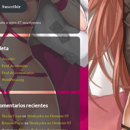
Suscribir
ete a otros 47 suscriptores
eta
Acceder
Feed de entradas
Feed de comentarios
WordPress.org
omentarios recientes
Skylar Conn
en
Shinkyoku no Grimoire 05
Reanna Pagac
en
Shinkyoku no Grimoire 05
therion
en
Déjame Robar los Sentimientos