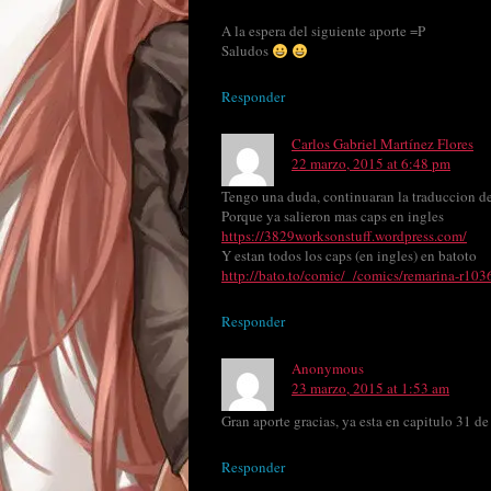
A la espera del siguiente aporte =P
Saludos
Responder
Carlos Gabriel Martínez Flores
22 marzo, 2015 at 6:48 pm
Tengo una duda, continuaran la traduccion 
Porque ya salieron mas caps en ingles
https://3829worksonstuff.wordpress.com/
Y estan todos los caps (en ingles) en batoto
http://bato.to/comic/_/comics/remarina-r103
Responder
Anonymous
23 marzo, 2015 at 1:53 am
Gran aporte gracias, ya esta en capitulo 31 
Responder