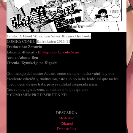
Título:
A Good Workman Never Blames His Tools
COMIC: COMIC
Kairakuten 2011-11
Traducción: Zetsurin
Edición: -Ehecatl-
El Segundo Circulo Scan
Autor: Aduma Ren
Circulo:
Kyuukeijo no Higashi
Otro trabajo del master Aduma, como siempre mucha vainilla y una
excelente edición y traducción, este aun no lo he leído así que no les
puedo decir de que trata, pero es calidad asegurada jejeje.
Nos vemos, agradezcan, comenten o lo que quieran.
Y COMO SIEMPRE DISFRUTEN XD
DESCARGA
Mediafire
4Shared
Depositfiles