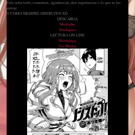
Esto seria todo, comenten, agradezcan, den sugerencias o lo que se les
antoje
Y COMO SIEMPRE DISFRUTEN XD
DESCARGA
Mediafire
Sendspace
LECTURA ON-LINE
Shitmanga
G.e-Hentai