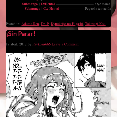
Submanga
|
ExHentai
———————————-
Oye mamá
Submanga
|
G.e-Hentai
———————
Pequeña tentación
Posted in:
Aduma Ren
,
Dr. P
,
Kyuukeijo no Higashi
,
Takasugi Kou
¡Sin Parar!
17 abril, 2012
by
Pzykosis666
Leave a Comment