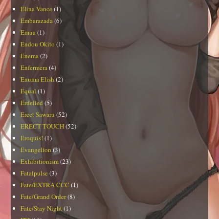
Elina Vance
(1)
Embarazada
(6)
Emua
(1)
Endou Okito
(1)
Enema
(2)
Enfermera
(4)
Enuma Elish
(2)
Equal
(1)
Erdelied
(5)
Erect Sawaru
(52)
ERECT TOUCH
(52)
Eroquis!
(1)
Evangelion
(3)
Exhibitionism
(23)
Fatalpulse
(3)
Fate/EXTRA CCC
(1)
Fate/Grand Order
(8)
Fate/Stay Night
(1)