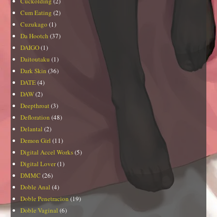
Cuckolding
(2)
Cum Eating
(2)
Cuzukago
(1)
Da Hootch
(37)
DAIGO
(1)
Daitoutaku
(1)
Dark Skin
(36)
DATE
(4)
DAW
(2)
Deepthroat
(3)
Defloration
(48)
Delantal
(2)
Demon Girl
(11)
Digital Accel Works
(5)
Digital Lover
(1)
DMMC
(26)
Doble Anal
(4)
Doble Penetracion
(19)
Doble Vaginal
(6)