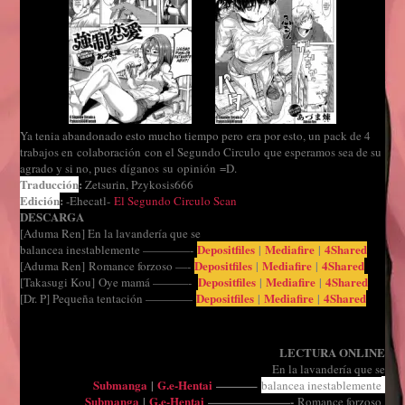
Ya tenia abandonado esto mucho tiempo pero era por esto, un pack de 4
trabajos en colaboración con el Segundo Circulo que esperamos sea de su
agrado y si no, pues díganos su opinión =D.
Traducción
:
Zetsurin, Pzykosis666
Edición
:
-Ehecatl-
El Segundo Circulo Scan
DESCARGA
[Aduma Ren] En la lavandería que se
Depositfiles
|
Mediafire
|
4Shared
balancea inestablemente ————-
Depositfiles
|
Mediafire
|
4Shared
[Aduma Ren] Romance forzoso —-
Depositfiles
|
Mediafire
|
4Shared
[Takasugi Kou] Oye mamá ———-
Depositfiles
|
Mediafire
|
4Shared
[Dr. P] Pequeña tentación ————
LECTURA ONLINE
En la lavandería que se
Submanga
|
G.e-Hentai
———–
balancea inestablemente
Submanga
|
G.e-Hentai
———————-
Romance forzoso