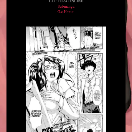
LECTURA ONLINE
Submanga
G.e-Hentai