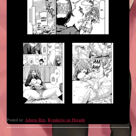
Posted in:
Aduma Ren
,
Kyuukeijo no Higashi