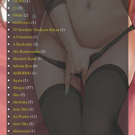
1st.M's
(1)
23
(3)
50On!
(2)
666Protect
(1)
70 Nenshiki Yuukyuu Kikan
(1)
A Gokuburi
(1)
A Kyokufuri
(2)
Abi Kamesennin
(2)
Abradeli Kami
(5)
Aduma Ren
(4)
AERODOG
(1)
Agata
(1)
Ahegao
(57)
Aho
(5)
Ahobaka
(5)
Aida Mai
(1)
Air Praitre
(12)
Aiue Oka
(2)
Akinosora
(1)