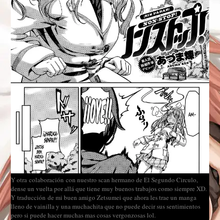
Y otra colaboración con nuestro scan hermano de El Segundo Circulo,
dense un vuelta por allá que tiene muy buenos trabajos como siempre XD.
Y traducción de mi buen amigo Zetsumei que ahora les trae un manga
lleno de vainilla y una muchachita que no puede decir sus sentimientos
pero si puede hacer muchas mas cosas vergonzosas lol.