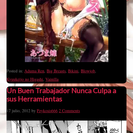
Posted in:
Aduma Ren
,
Big Breasts
,
Bikini
,
Blowjob
,
Kyuukeijo no Higashi
,
Vainilla
Un Buen Trabajador Nunca Culpa a
sus Herramientas
17 julio, 2012
by
Pzykosis666
2 Comments