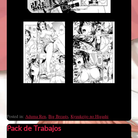
Posted in:
Aduma Ren
,
Big Breasts
,
Kyuukeijo no Higashi
Pack de Trabajos