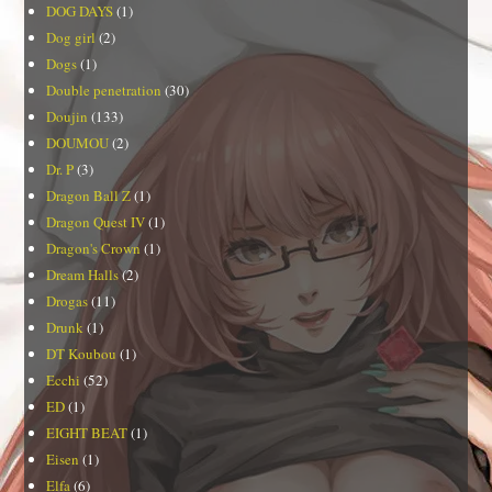
DOG DAYS
(1)
Dog girl
(2)
Dogs
(1)
Double penetration
(30)
Doujin
(133)
DOUMOU
(2)
Dr. P
(3)
Dragon Ball Z
(1)
Dragon Quest IV
(1)
Dragon's Crown
(1)
Dream Halls
(2)
Drogas
(11)
Drunk
(1)
DT Koubou
(1)
Ecchi
(52)
ED
(1)
EIGHT BEAT
(1)
Eisen
(1)
Elfa
(6)