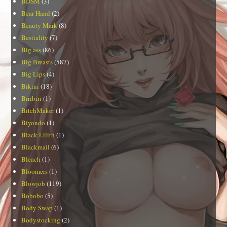
BDSM
(3)
Bear Hand
(2)
Beauty Mark
(8)
Bestiality
(7)
Big ass
(86)
Big Breasts
(587)
Big Lips
(4)
Bikini
(18)
Biribiri
(1)
BitchMaker
(1)
Biyondo
(1)
Black Lilith
(1)
Blackmail
(6)
Bleach
(1)
Bloomers
(1)
Blowjob
(119)
Bobobo
(5)
Body Swap
(1)
Bodystocking
(2)