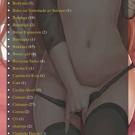
Bodysuit
(3)
Boku wa Tomodachi ga Sukunai
(1)
Bondage
(19)
Brainfuck
(2)
Breast Expansion
(2)
Bubuzuke
(1)
Bukkake
(45)
Bunny girl
(4)
Busujima Saeko
(4)
Butcha-U
(1)
Caperucita Roja
(1)
Carn
(1)
Cecilia Alcott
(3)
Centaur
(22)
Centauro
(27)
Cereza
(2)
CG
(1)
chantaje
(2)
Charlotte Dunois
(3)