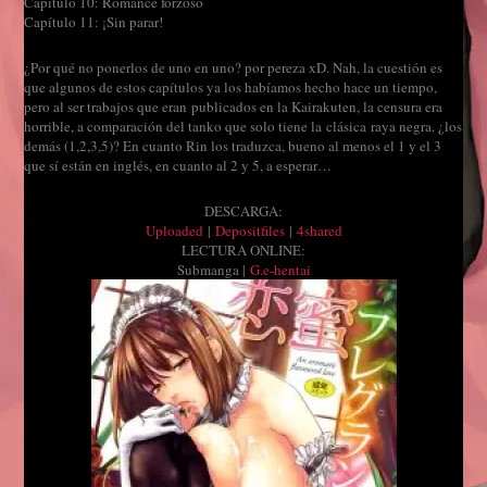
Capítulo 10: Romance forzoso
Capítulo 11: ¡Sin parar!
¿Por qué no ponerlos de uno en uno? por pereza xD. Nah, la cuestión es
que algunos de estos capítulos ya los habíamos hecho hace un tiempo,
pero al ser trabajos que eran publicados en la Kairakuten, la censura era
horrible, a comparación del tanko que solo tiene la clásica raya negra. ¿los
demás (1,2,3,5)? En cuanto Rin los traduzca, bueno al menos el 1 y el 3
que sí están en inglés, en cuanto al 2 y 5, a esperar…
DESCARGA:
Uploaded
|
Depositfiles
|
4shared
LECTURA ONLINE:
Submanga |
G.e-hentai