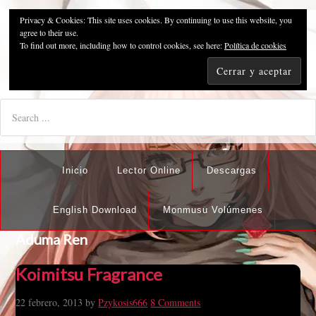
Privacy & Cookies: This site uses cookies. By continuing to use this website, you
Pzykosis666HFansub
agree to their use.
To find out more, including how to control cookies, see here:
Política de cookies
"I'm the best there is at what I do, but what I do best isn't very
nice".
Inicio
Lector Online
Descargas
English Download
Monmusu Volúmenes
Aduma Ren
Koimitsu Fragrance
22 febrero, 2013
by
Pzykosis666
8 Comments