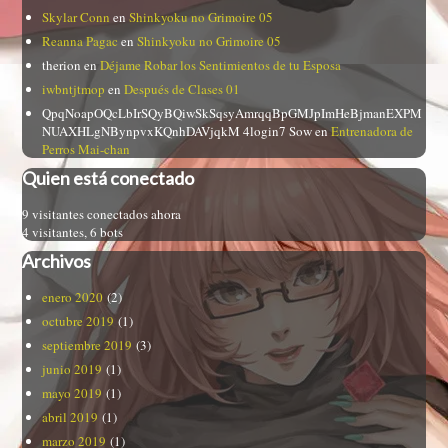
Skylar Conn
en
Shinkyoku no Grimoire 05
Reanna Pagac
en
Shinkyoku no Grimoire 05
therion
en
Déjame Robar los Sentimientos de tu Esposa
iwbntjtmop
en
Después de Clases 01
QpqNoapOQcLbIrSQyBQiwSkSqsyAmrqqBpGMJpImHeBjmanEXPM
NUAXHLgNBynpvxKQnhDAVjqkM 4login7 Sow
en
Entrenadora de
Perros Mai-chan
Quien está conectado
9 visitantes conectados ahora
4 visitantes,
6 bots
Archivos
enero 2020
(2)
octubre 2019
(1)
septiembre 2019
(3)
junio 2019
(1)
mayo 2019
(1)
abril 2019
(1)
marzo 2019
(1)