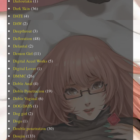
Daitoutaku
(1)
Dark Skin
(36)
DATE
(4)
DAW
(2)
Deepthroat
(3)
Defloration
(48)
Delantal
(2)
Demon Girl
(11)
Digital Accel Works
(5)
Digital Lover
(1)
DMMC
(26)
Doble Anal
(4)
Doble Penetracion
(19)
Doble Vaginal
(6)
DOG DAYS
(1)
Dog girl
(2)
Dogs
(1)
Double penetration
(30)
Doujin
(133)