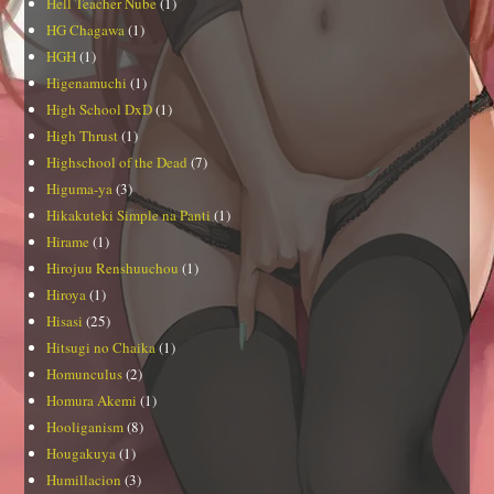
Hell Teacher Nube
(1)
HG Chagawa
(1)
HGH
(1)
Higenamuchi
(1)
High School DxD
(1)
High Thrust
(1)
Highschool of the Dead
(7)
Higuma-ya
(3)
Hikakuteki Simple na Panti
(1)
Hirame
(1)
Hirojuu Renshuuchou
(1)
Hiroya
(1)
Hisasi
(25)
Hitsugi no Chaika
(1)
Homunculus
(2)
Homura Akemi
(1)
Hooliganism
(8)
Hougakuya
(1)
Humillacion
(3)