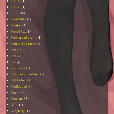
Fishine
(1)
Fishnet
(1)
Fisting
(5)
Foot Fetish
(1)
Footjob
(9)
Forced Sex
(1)
Forever and ever…
(1)
Fountain's Square
(1)
Fox girl
(1)
Freaks
(1)
Fue
(4)
Fuetakishi
(1)
Fuka Fuka Tenshoku
(1)
Full Color
(87)
Funikigumi
(9)
Furry
(4)
Futanari
(33)
G500
(1)
Gangbang
(17)