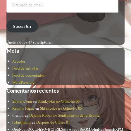
Suscribir
Únete a otros 47 suscriptores
Meta
Acceder
Feed de entradas
Feed de comentarios
WordPress.org
Comentarios recientes
Skylar Conn
en
Shinkyoku no Grimoire 05
Reanna Pagac
en
Shinkyoku no Grimoire 05
therion
en
Déjame Robar los Sentimientos de tu Esposa
iwbntjtmop
en
Después de Clases 01
QpqNoapOQcLbIrSQyBQiwSkSqsyAmrqqBpGMJpImHeBjmanEXPM