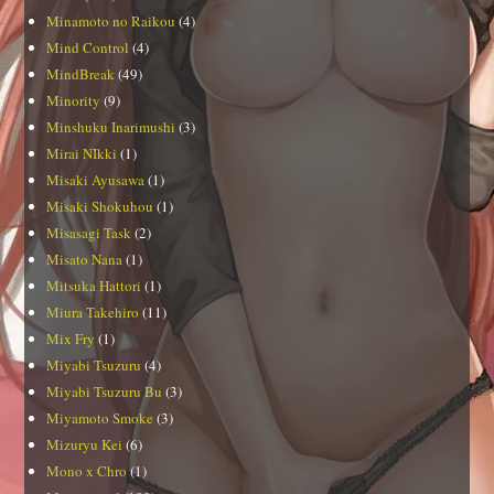
Minamoto no Raikou
(4)
Mind Control
(4)
MindBreak
(49)
Minority
(9)
Minshuku Inarimushi
(3)
Mirai NIkki
(1)
Misaki Ayusawa
(1)
Misaki Shokuhou
(1)
Misasagi Task
(2)
Misato Nana
(1)
Mitsuka Hattori
(1)
Miura Takehiro
(11)
Mix Fry
(1)
Miyabi Tsuzuru
(4)
Miyabi Tsuzuru Bu
(3)
Miyamoto Smoke
(3)
Mizuryu Kei
(6)
Mono x Chro
(1)