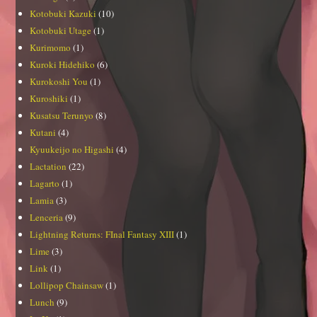
Kotobuki Kazuki
(10)
Kotobuki Utage
(1)
Kurimomo
(1)
Kuroki Hidehiko
(6)
Kurokoshi You
(1)
Kuroshiki
(1)
Kusatsu Terunyo
(8)
Kutani
(4)
Kyuukeijo no Higashi
(4)
Lactation
(22)
Lagarto
(1)
Lamia
(3)
Lenceria
(9)
Lightning Returns: FInal Fantasy XIII
(1)
Lime
(3)
Link
(1)
Lollipop Chainsaw
(1)
Lunch
(9)