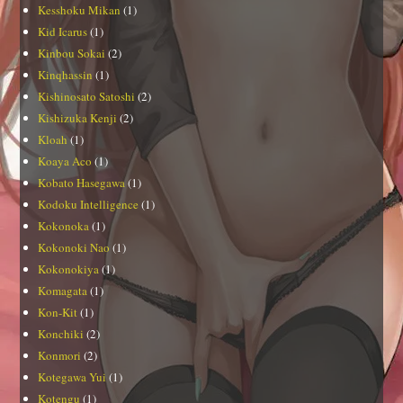
Kesshoku Mikan
(1)
Kid Icarus
(1)
Kinbou Sokai
(2)
Kinqhassin
(1)
Kishinosato Satoshi
(2)
Kishizuka Kenji
(2)
Kloah
(1)
Koaya Aco
(1)
Kobato Hasegawa
(1)
Kodoku Intelligence
(1)
Kokonoka
(1)
Kokonoki Nao
(1)
Kokonokiya
(1)
Komagata
(1)
Kon-Kit
(1)
Konchiki
(2)
Konmori
(2)
Kotegawa Yui
(1)
Kotengu
(1)