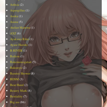
Asfixia
(2)
Aspergillus
(1)
Asuka
(1)
Asuna
(5)
Atelier Maruwa
(1)
AXZ
(6)
Ayakawa Riku
(1)
Ayase Hazuki
(1)
B-RIVER
(1)
Baikou
(1)
Bakemonogatari
(5)
Bakunyu
(2)
Basutei Shower
(8)
BDSM
(3)
Bear Hand
(2)
Beauty Mark
(8)
Bestiality
(7)
Big ass
(86)