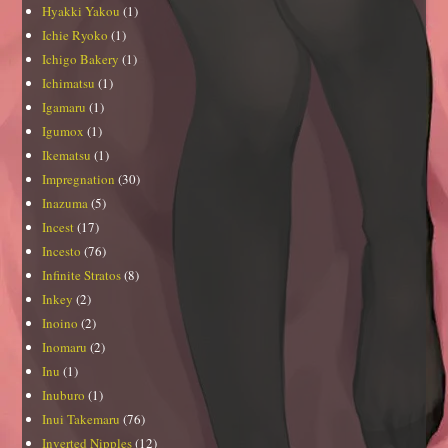
Hyakki Yakou
(1)
Ichie Ryoko
(1)
Ichigo Bakery
(1)
Ichimatsu
(1)
Igamaru
(1)
Igumox
(1)
Ikematsu
(1)
Impregnation
(30)
Inazuma
(5)
Incest
(17)
Incesto
(76)
Infinite Stratos
(8)
Inkey
(2)
Inoino
(2)
Inomaru
(2)
Inu
(1)
Inuburo
(1)
Inui Takemaru
(76)
Inverted Nipples
(12)