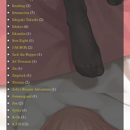
Ireading
(2)
Irrumacion
(7)
Ishigaki Takashi
(2)
Ishikei
(4)
Iskandar
(1)
Itou Eight
(1)
J-M-BOX
(2)
Jack the Ripper
(1)
Jet Yowatari
(1)
Jin
(1)
Jingrock
(1)
Jitsuma
(2)
JoJo's Bizarre Adventure
(1)
Jormungand
(1)
Jun
(2)
Jyoka
(1)
K-On
(1)
K.F.D
(12)