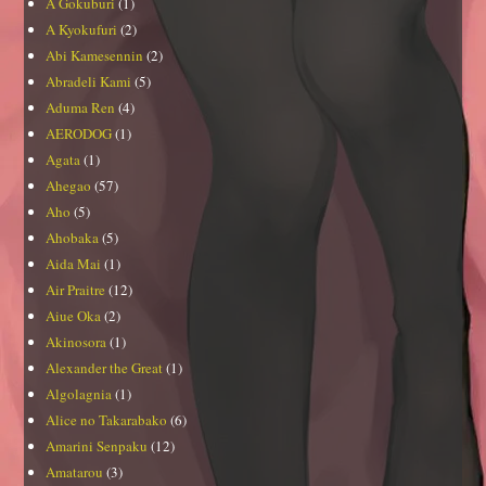
A Gokuburi
(1)
A Kyokufuri
(2)
Abi Kamesennin
(2)
Abradeli Kami
(5)
Aduma Ren
(4)
AERODOG
(1)
Agata
(1)
Ahegao
(57)
Aho
(5)
Ahobaka
(5)
Aida Mai
(1)
Air Praitre
(12)
Aiue Oka
(2)
Akinosora
(1)
Alexander the Great
(1)
Algolagnia
(1)
Alice no Takarabako
(6)
Amarini Senpaku
(12)
Amatarou
(3)