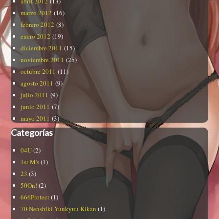
abril 2012
(13)
marzo 2012
(16)
febrero 2012
(8)
enero 2012
(19)
diciembre 2011
(15)
noviembre 2011
(25)
octubre 2011
(11)
agosto 2011
(9)
julio 2011
(9)
junio 2011
(7)
mayo 2011
(3)
Categorías
04U
(2)
1st.M's
(1)
23
(3)
50On!
(2)
666Protect
(1)
70 Nenshiki Yuukyuu Kikan
(1)