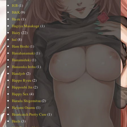
H.B
(1)
H&K
(9)
Ha-ru
(1)
Hagiya Masakage
(1)
Hairy
(22)
hal
(8)
Ham Hoshi
(1)
Hanahanamaki
(1)
Hanamiduki
(1)
Hanasuka Iroha
(1)
Handjob
(2)
Happo Ryuu
(2)
Happoubi Jin
(2)
Happy Sex
(4)
Harada Shigemitsu
(2)
Hayami Osamu
(1)
Heartcatch Pretty Cure
(1)
Heels
(3)