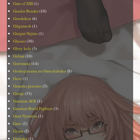
Gate of XIII
(1)
Gender Bender
(10)
Genshiken
(6)
Gilgamesh
(1)
Girigiri Nijiiro
(1)
Glasses
(30)
Glory hole
(3)
Goban
(10)
Goromenz
(14)
Goshujinsama no Omochabako
(8)
Gozz
(1)
Grandes pezones
(3)
Group
(33)
Gundam AGE
(1)
Gundam Build Fighters
(3)
Gura Nyuutou
(1)
Guro
(2)
Gyaru
(5)
Gyotaku
(1)