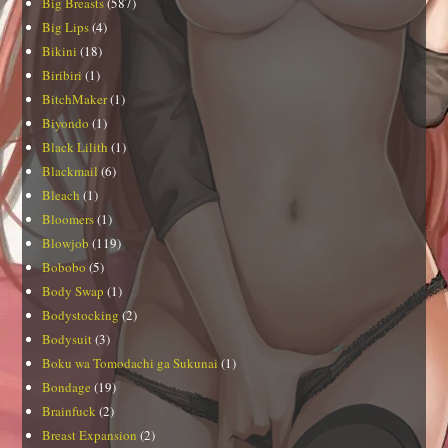
Big Breasts
(587)
Big Lips
(4)
Bikini
(18)
Biribiri
(1)
BitchMaker
(1)
Biyondo
(1)
Black Lilith
(1)
Blackmail
(6)
Bleach
(1)
Bloomers
(1)
Blowjob
(119)
Bobobo
(5)
Body Swap
(1)
Bodystocking
(2)
Bodysuit
(3)
Boku wa Tomodachi ga Sukunai
(1)
Bondage
(19)
Brainfuck
(2)
Breast Expansion
(2)