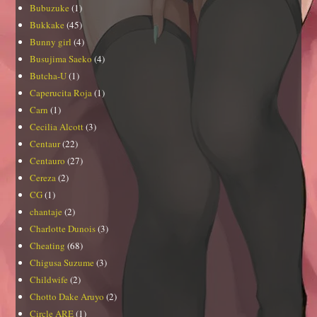
Bubuzuke
(1)
Bukkake
(45)
Bunny girl
(4)
Busujima Saeko
(4)
Butcha-U
(1)
Caperucita Roja
(1)
Carn
(1)
Cecilia Alcott
(3)
Centaur
(22)
Centauro
(27)
Cereza
(2)
CG
(1)
chantaje
(2)
Charlotte Dunois
(3)
Cheating
(68)
Chigusa Suzume
(3)
Childwife
(2)
Chotto Dake Aruyo
(2)
Circle ARE
(1)