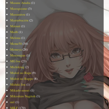
Masane Amaha
(1)
Masoquismo
(3)
Massaratou
(1)
Masturbación
(2)
Matsuri
(1)
Medb
(1)
Melona
(1)
Meme50
(30)
Memeya
(28)
Menyoujan
(1)
MG Joe
(23)
Michiking
(2)
Midori no Rupe
(9)
Midori no Ruppe
(8)
Miduki Jou
(1)
Mikado-sensei
(1)
Mikoshiro Nagitoh
(1)
mil
(1)
MILF
(170)