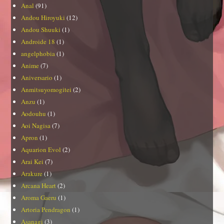
Anal
(91)
Andou Hiroyuki
(12)
Andou Shuuki
(1)
Androide 18
(1)
angelphobia
(1)
Anime
(7)
Aniversario
(1)
Anmitsuyomogitei
(2)
Anzu
(1)
Aodouhu
(1)
Aoi Nagisa
(7)
Apron
(1)
Aquarion Evol
(2)
Arai Kei
(7)
Arakure
(1)
Arcana Heart
(2)
Aroma Gaeru
(1)
Artoria Pendragon
(1)
Asanagi
(3)