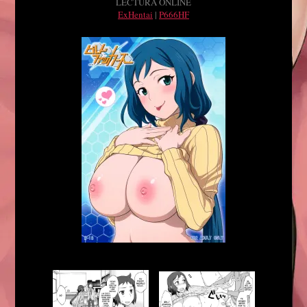
LECTURA ONLINE
ExHentai
|
P666HF