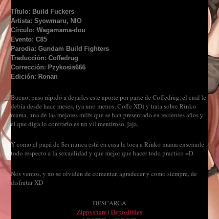
Título: Build Fuckers
Artista: Syowmaru, NIO
Círculo: Wagamama-dou
Evento: C85
Parodia: Gundam Build Fighters
Traducción: Coffedrug
Corrección: Pzykosis666
Edición: Ronan
Bueno, paso rápido a dejarles este aporte por parte de Coffedrug, el cual le
debía desde hace meses, (ya uno menos, Coffe XD) y trata sobre Rinko
mama, una de las mejores milfs que se han presentado en recientes años y
el que diga lo contrario es un vil mentiroso, jaja.
Y como el papá de Sei nunca está en casa le toca a Rinko mama enseñarle
todo respecto a la sexualidad y que mejor que hacer todo practico =D.
Nos vemos, y no se olviden de comentar, agradecer y como siempre, de
disfrutar XD
DESCARGA
Zippyshare
|
Depositfiles