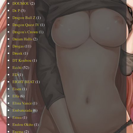
DOUMOU
(2)
Dr. P
(3)
Dragon Ball Z
(1)
Dragon Quest IV
(1)
Dragon's Crown
(1)
Dream Halls
(2)
Drogas
(11)
Drunk
(1)
DT Koubou
(1)
Ecchi
(52)
ED
(1)
EIGHT BEAT
(1)
Eisen
(1)
Elfa
(6)
Elina Vance
(1)
Embarazada
(6)
Emua
(1)
Endou Okito
(1)
Enema
(2)