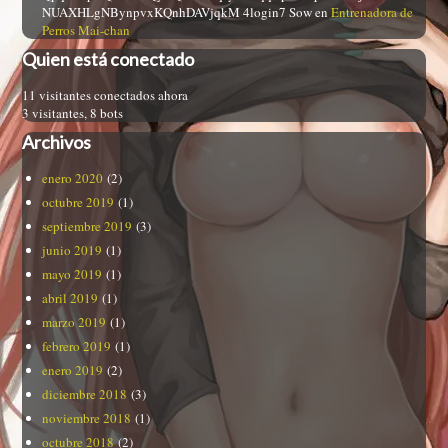
NUAXHLgNBynpvxKQnhDAVjqkM 4login7 Sow
en
Entrenadora de
Perros Mai-chan
Quien está conectado
11 visitantes conectados ahora
3 visitantes,
8 bots
Archivos
enero 2020
(2)
octubre 2019
(1)
septiembre 2019
(3)
junio 2019
(1)
mayo 2019
(1)
abril 2019
(1)
marzo 2019
(1)
febrero 2019
(1)
enero 2019
(2)
diciembre 2018
(3)
noviembre 2018
(1)
octubre 2018
(2)