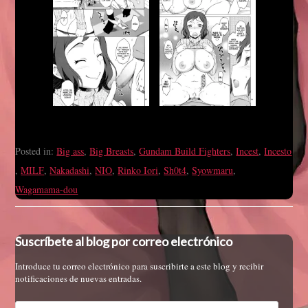
Posted in:
Big ass
,
Big Breasts
,
Gundam Build Fighters
,
Incest
,
Incesto
,
MILF
,
Nakadashi
,
NIO
,
Rinko Iori
,
Sh0t4
,
Syowmaru
,
Wagamama-dou
Suscríbete al blog por correo electrónico
Introduce tu correo electrónico para suscribirte a este blog y recibir
notificaciones de nuevas entradas.