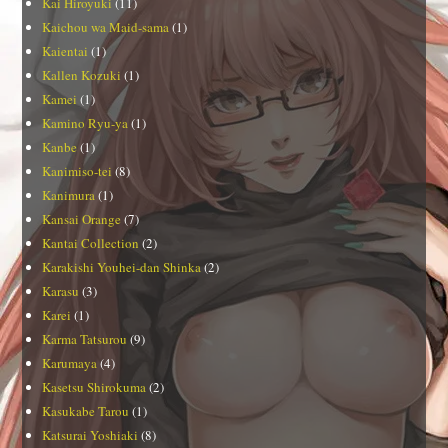
Kai Hiroyuki
(11)
Kaichou wa Maid-sama
(1)
Kaientai
(1)
Kallen Kozuki
(1)
Kamei
(1)
Kamino Ryu-ya
(1)
Kanbe
(1)
Kanimiso-tei
(8)
Kanimura
(1)
Kansai Orange
(7)
Kantai Collection
(2)
Karakishi Youhei-dan Shinka
(2)
Karasu
(3)
Karei
(1)
Karma Tatsurou
(9)
Karumaya
(4)
Kasetsu Shirokuma
(2)
Kasukabe Tarou
(1)
Katsurai Yoshiaki
(8)