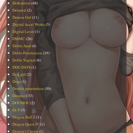
Defloration
(48)
Delantal
(2)
Demon Girl
(11)
Digital Accel Works
(5)
Digital Lover
(1)
DMMC
(26)
Doble Anal
(4)
Doble Penetracion
(19)
Doble Vaginal
(6)
DOG DAYS
(1)
Dog girl
(2)
Dogs
(1)
Double penetration
(30)
Doujin
(133)
DOUMOU
(2)
Dr. P
(3)
Dragon Ball Z
(1)
Dragon Quest IV
(1)
Dragon's Crown
(1)