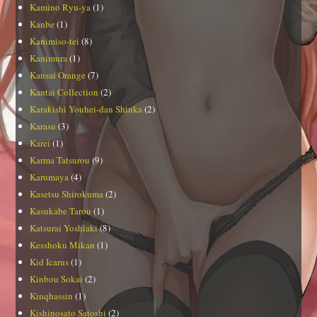
Kamino Ryu-ya
(1)
Kanbe
(1)
Kanimiso-tei
(8)
Kanimura
(1)
Kansai Orange
(7)
Kantai Collection
(2)
Karakishi Youhei-dan Shinka
(2)
Karasu
(3)
Karei
(1)
Karma Tatsurou
(9)
Karumaya
(4)
Kasetsu Shirokuma
(2)
Kasukabe Tarou
(1)
Katsurai Yoshiaki
(8)
Kesshoku Mikan
(1)
Kid Icarus
(1)
Kinbou Sokai
(2)
Kinqhassin
(1)
Kishinosato Satoshi
(2)