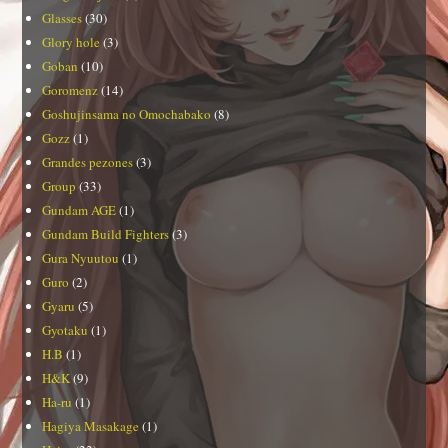
Glasses
(30)
Glory hole
(3)
Goban
(10)
Goromenz
(14)
Goshujinsama no Omochabako
(8)
Gozz
(1)
Grandes pezones
(3)
Group
(33)
Gundam AGE
(1)
Gundam Build Fighters
(3)
Gura Nyuutou
(1)
Guro
(2)
Gyaru
(5)
Gyotaku
(1)
H.B
(1)
H&K
(9)
Ha-ru
(1)
Hagiya Masakage
(1)