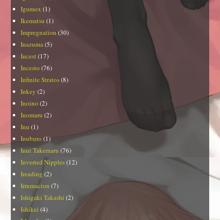
Igumox
(1)
Ikematsu
(1)
Impregnation
(30)
Inazuma
(5)
Incest
(17)
Incesto
(76)
Infinite Stratos
(8)
Inkey
(2)
Inoino
(2)
Inomaru
(2)
Inu
(1)
Inuburo
(1)
Inui Takemaru
(76)
Inverted Nipples
(12)
Ireading
(2)
Irrumacion
(7)
Ishigaki Takashi
(2)
Ishikei
(4)