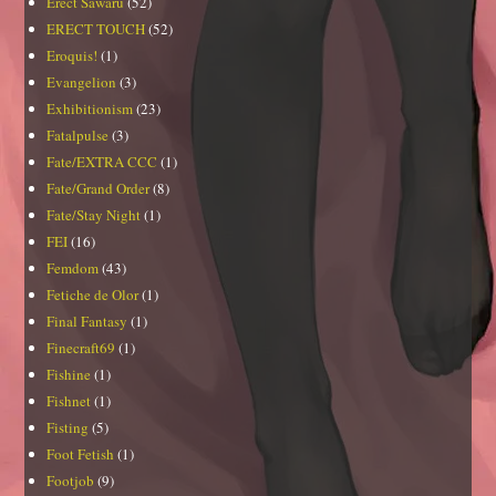
Erect Sawaru
(52)
ERECT TOUCH
(52)
Eroquis!
(1)
Evangelion
(3)
Exhibitionism
(23)
Fatalpulse
(3)
Fate/EXTRA CCC
(1)
Fate/Grand Order
(8)
Fate/Stay Night
(1)
FEI
(16)
Femdom
(43)
Fetiche de Olor
(1)
Final Fantasy
(1)
Finecraft69
(1)
Fishine
(1)
Fishnet
(1)
Fisting
(5)
Foot Fetish
(1)
Footjob
(9)