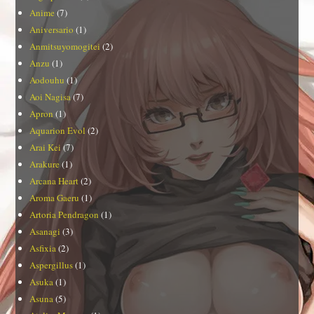
Anime
(7)
Aniversario
(1)
Anmitsuyomogitei
(2)
Anzu
(1)
Aodouhu
(1)
Aoi Nagisa
(7)
Apron
(1)
Aquarion Evol
(2)
Arai Kei
(7)
Arakure
(1)
Arcana Heart
(2)
Aroma Gaeru
(1)
Artoria Pendragon
(1)
Asanagi
(3)
Asfixia
(2)
Aspergillus
(1)
Asuka
(1)
Asuna
(5)