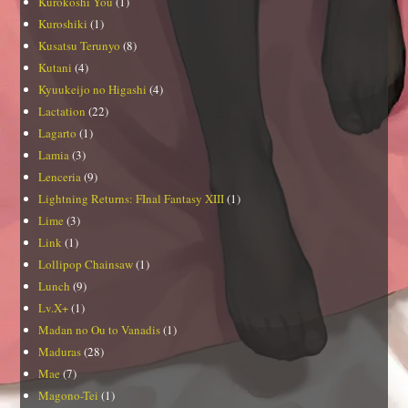
Kurokoshi You
(1)
Kuroshiki
(1)
Kusatsu Terunyo
(8)
Kutani
(4)
Kyuukeijo no Higashi
(4)
Lactation
(22)
Lagarto
(1)
Lamia
(3)
Lenceria
(9)
Lightning Returns: FInal Fantasy XIII
(1)
Lime
(3)
Link
(1)
Lollipop Chainsaw
(1)
Lunch
(9)
Lv.X+
(1)
Madan no Ou to Vanadis
(1)
Maduras
(28)
Mae
(7)
Magono-Tei
(1)