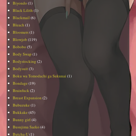
Biyondo
(1)
Black Lilith
(1)
Blackmail
(6)
Bleach
(1)
Bloomers
(1)
Blowjob
(119)
Bobobo
(5)
Body Swap
(1)
Bodystocking
(2)
Bodysuit
(3)
Boku wa Tomodachi ga Sukunai
(1)
Bondage
(19)
Brainfuck
(2)
Breast Expansion
(2)
Bubuzuke
(1)
Bukkake
(45)
Bunny girl
(4)
Busujima Saeko
(4)
Butcha-U
(1)