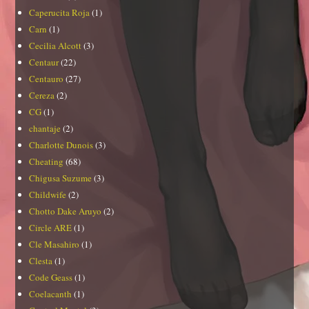
Caperucita Roja
(1)
Carn
(1)
Cecilia Alcott
(3)
Centaur
(22)
Centauro
(27)
Cereza
(2)
CG
(1)
chantaje
(2)
Charlotte Dunois
(3)
Cheating
(68)
Chigusa Suzume
(3)
Childwife
(2)
Chotto Dake Aruyo
(2)
Circle ARE
(1)
Cle Masahiro
(1)
Clesta
(1)
Code Geass
(1)
Coelacanth
(1)