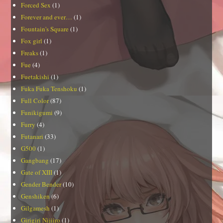
Forced Sex
(1)
Forever and ever…
(1)
Fountain's Square
(1)
Fox girl
(1)
Freaks
(1)
Fue
(4)
Fuetakishi
(1)
Fuka Fuka Tenshoku
(1)
Full Color
(87)
Funikigumi
(9)
Furry
(4)
Futanari
(33)
G500
(1)
Gangbang
(17)
Gate of XIII
(1)
Gender Bender
(10)
Genshiken
(6)
Gilgamesh
(1)
Girigiri Nijiiro
(1)