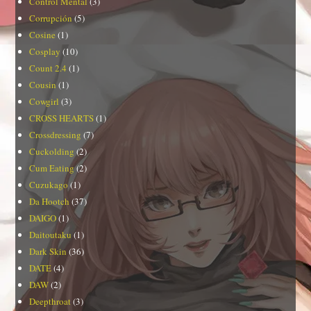
Control Mental
(3)
Corrupción
(5)
Cosine
(1)
Cosplay
(10)
Count 2.4
(1)
Cousin
(1)
Cowgirl
(3)
CROSS HEARTS
(1)
Crossdressing
(7)
Cuckolding
(2)
Cum Eating
(2)
Cuzukago
(1)
Da Hootch
(37)
DAIGO
(1)
Daitoutaku
(1)
Dark Skin
(36)
DATE
(4)
DAW
(2)
Deepthroat
(3)