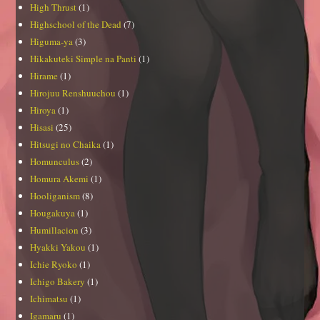
High Thrust
(1)
Highschool of the Dead
(7)
Higuma-ya
(3)
Hikakuteki Simple na Panti
(1)
Hirame
(1)
Hirojuu Renshuuchou
(1)
Hiroya
(1)
Hisasi
(25)
Hitsugi no Chaika
(1)
Homunculus
(2)
Homura Akemi
(1)
Hooliganism
(8)
Hougakuya
(1)
Humillacion
(3)
Hyakki Yakou
(1)
Ichie Ryoko
(1)
Ichigo Bakery
(1)
Ichimatsu
(1)
Igamaru
(1)