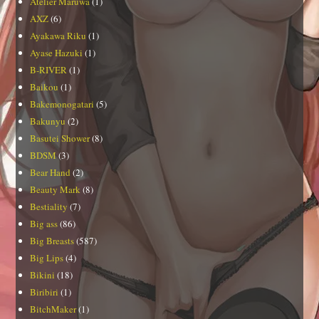
Atelier Maruwa
(1)
AXZ
(6)
Ayakawa Riku
(1)
Ayase Hazuki
(1)
B-RIVER
(1)
Baikou
(1)
Bakemonogatari
(5)
Bakunyu
(2)
Basutei Shower
(8)
BDSM
(3)
Bear Hand
(2)
Beauty Mark
(8)
Bestiality
(7)
Big ass
(86)
Big Breasts
(587)
Big Lips
(4)
Bikini
(18)
Biribiri
(1)
BitchMaker
(1)