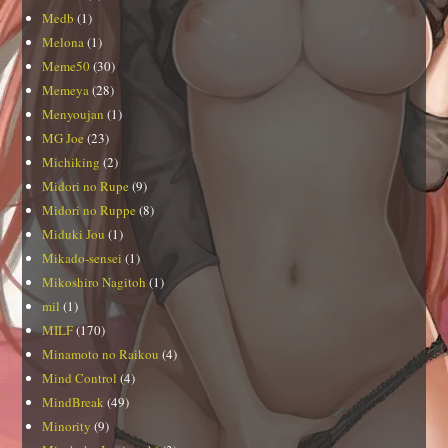
Medb
(1)
Melona
(1)
Meme50
(30)
Memeya
(28)
Menyoujan
(1)
MG Joe
(23)
Michiking
(2)
Midori no Rupe
(9)
Midori no Ruppe
(8)
Miduki Jou
(1)
Mikado-sensei
(1)
Mikoshiro Nagitoh
(1)
mil
(1)
MILF
(170)
Minamoto no Raikou
(4)
Mind Control
(4)
MindBreak
(49)
Minority
(9)