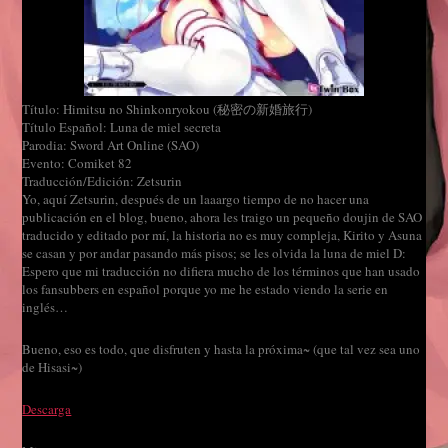
Título: Himitsu no Shinkonryokou (秘密の新婚旅行)
Título Español: Luna de miel secreta
Parodia: Sword Art Online (SAO)
Evento: Comiket 82
Traducción/Edición: Zetsurin
Yo, aquí Zetsurin, después de un laaargo tiempo de no hacer una
publicación en el blog, bueno, ahora les traigo un pequeño doujin de SAO
traducido y editado por mí, la historia no es muy compleja, Kirito y Asuna
se casan y por andar pasando más pisos; se les olvida la luna de miel D:
Espero que mi traducción no difiera mucho de los términos que han usado
los fansubbers en español porque yo me he estado viendo la serie en
inglés…
Bueno, eso es todo, que disfruten y hasta la próxima~ (que tal vez sea uno
de Hisasi~)
Descarga