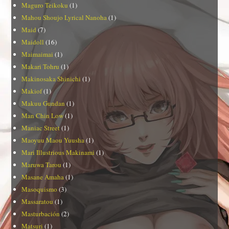
Maguro Teikoku
(1)
Mahou Shoujo Lyrical Nanoha
(1)
Maid
(7)
Maidoll
(16)
Maimaimai
(1)
Makari Tohru
(1)
Makinosaka Shinichi
(1)
Makiof
(1)
Makuu Gundan
(1)
Man Chin Low
(1)
Maniac Street
(1)
Maoyuu Maou Yuusha
(1)
Mari Illustrious Makinami
(1)
Maruwa Tarou
(1)
Masane Amaha
(1)
Masoquismo
(3)
Massaratou
(1)
Masturbación
(2)
Matsuri
(1)