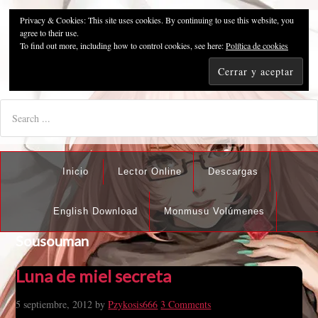
Privacy & Cookies: This site uses cookies. By continuing to use this website, you
Pzykosis666HFansub
agree to their use.
To find out more, including how to control cookies, see here:
Política de cookies
"I'm the best there is at what I do, but what I do best isn't very
nice".
Inicio
Lector Online
Descargas
English Download
Monmusu Volúmenes
Sousouman
Luna de miel secreta
5 septiembre, 2012
by
Pzykosis666
3 Comments