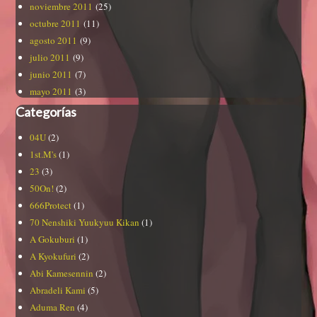
noviembre 2011
(25)
octubre 2011
(11)
agosto 2011
(9)
julio 2011
(9)
junio 2011
(7)
mayo 2011
(3)
Categorías
04U
(2)
1st.M's
(1)
23
(3)
50On!
(2)
666Protect
(1)
70 Nenshiki Yuukyuu Kikan
(1)
A Gokuburi
(1)
A Kyokufuri
(2)
Abi Kamesennin
(2)
Abradeli Kami
(5)
Aduma Ren
(4)