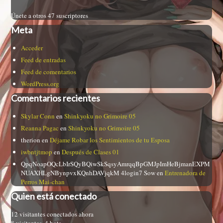
Únete a otros 47 suscriptores
Meta
Acceder
Feed de entradas
Feed de comentarios
WordPress.org
Comentarios recientes
Skylar Conn
en
Shinkyoku no Grimoire 05
Reanna Pagac
en
Shinkyoku no Grimoire 05
therion
en
Déjame Robar los Sentimientos de tu Esposa
iwbntjtmop
en
Después de Clases 01
QpqNoapOQcLbIrSQyBQiwSkSqsyAmrqqBpGMJpImHeBjmanEXPM
NUAXHLgNBynpvxKQnhDAVjqkM 4login7 Sow
en
Entrenadora de
Perros Mai-chan
Quien está conectado
12 visitantes conectados ahora
8 visitantes,
4 bots