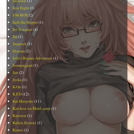
Iskandar
(1)
Itou Eight
(1)
J-M-BOX
(2)
Jack the Ripper
(1)
Jet Yowatari
(1)
Jin
(1)
Jingrock
(1)
Jitsuma
(2)
JoJo's Bizarre Adventure
(1)
Jormungand
(1)
Jun
(2)
Jyoka
(1)
K-On
(1)
K.F.D
(12)
Kai Hiroyuki
(11)
Kaichou wa Maid-sama
(1)
Kaientai
(1)
Kallen Kozuki
(1)
Kamei
(1)