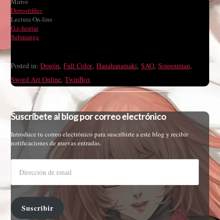
Mirror
Depositfiles
Lectura On-line
G.e-hentai
Submanga
Posted in:
Doujin
,
Full Color
,
Hanahanamaki
,
SAO
,
Sousouman
,
Sword Art Online
,
TwinBox
Suscríbete al blog por correo electrónico
Introduce tu correo electrónico para suscribirte a este blog y recibir
notificaciones de nuevas entradas.
Suscribir