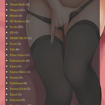
Dream Halls
(2)
Drogas
(11)
Drunk
(1)
DT Koubou
(1)
Ecchi
(52)
ED
(1)
EIGHT BEAT
(1)
Eisen
(1)
Elfa
(6)
Elina Vance
(1)
Embarazada
(6)
Emua
(1)
Endou Okito
(1)
Enema
(2)
Enfermera
(4)
Enuma Elish
(2)
Equal
(1)
Erdelied
(5)