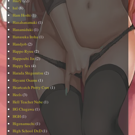
Hairy
(22)
hal
(8)
Ham Hoshi
(1)
Hanahanamaki
(1)
Hanamiduki
(1)
Hanasuka Iroha
(1)
Handjob
(2)
Happo Ryuu
(2)
Happoubi Jin
(2)
Happy Sex
(4)
Harada Shigemitsu
(2)
Hayami Osamu
(1)
Heartcatch Pretty Cure
(1)
Heels
(3)
Hell Teacher Nube
(1)
HG Chagawa
(1)
HGH
(1)
Higenamuchi
(1)
High School DxD
(1)