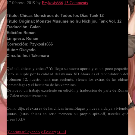
17 febrero, 2019
by
Pzykosis666
13 Comments
Título: Chicas Monstruos de Todos los Días Tank 12
Título Original: Monster Musume no Iru Nichijou Tank Vol. 12
Traducción: Galen
Edición: Ronan
Límpieza: Ronan
Corrección: Pzykosis666
Autor: Okayado
Circulo: Inui Takemaru
Qué tal, chicos y chicas? Ya llego su nuevo aporte y es un poco pequeño
pero se suple por la calidad del mismo XD Ahora es el recopilatorio del
volumen 12, nuestro tank más reciente, vienen los extras de las chicas
hematófagas y el bestiario de los vampiros.
De nuevo un trabajo excelente en edición y traducción de parte de Ronan
y Galen respectivamente.
Como dije, el extra es de las chicas hematófagas y nueva vida ya viviendo
juntas, (estas chicas en serio merecen su propio spin-off, ustedes qué
creen? XD)
[Continuar Leyendo y Descargas →]