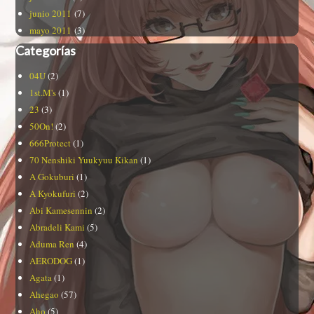
junio 2011
(7)
mayo 2011
(3)
Categorías
04U
(2)
1st.M's
(1)
23
(3)
50On!
(2)
666Protect
(1)
70 Nenshiki Yuukyuu Kikan
(1)
A Gokuburi
(1)
A Kyokufuri
(2)
Abi Kamesennin
(2)
Abradeli Kami
(5)
Aduma Ren
(4)
AERODOG
(1)
Agata
(1)
Ahegao
(57)
Aho
(5)