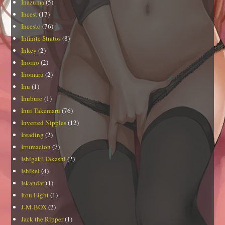
Inazuma
(5)
Incest
(17)
Incesto
(76)
Infinite Stratos
(8)
Inkey
(2)
Inoino
(2)
Inomaru
(2)
Inu
(1)
Inuburo
(1)
Inui Takemaru
(76)
Inverted Nipples
(12)
Ireading
(2)
Irrumacion
(7)
Ishigaki Takashi
(2)
Ishikei
(4)
Iskandar
(1)
Itou Eight
(1)
J-M-BOX
(2)
Jack the Ripper
(1)