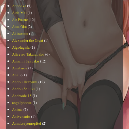
Ahobaka
(5)
Aida Mai
(1)
Air Praitre
(12)
Aiue Oka
(2)
Akinosora
(1)
Alexander the Great
(1)
Algolagnia
(1)
Alice no Takarabako
(6)
Amarini Senpaku
(12)
Amatarou
(3)
Anal
(91)
Andou Hiroyuki
(12)
Andou Shuuki
(1)
Androide 18
(1)
angelphobia
(1)
Anime
(7)
Aniversario
(1)
Anmitsuyomogitei
(2)