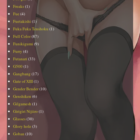
Freaks
(1)
Fue
(4)
Fuetakishi
(1)
Fuka Fuka Tenshoku
(1)
Full Color
(87)
Funikigumi
(9)
Furry
(4)
Futanari
(33)
G500
(1)
Gangbang
(17)
Gate of XIII
(1)
Gender Bender
(10)
Genshiken
(6)
Gilgamesh
(1)
Girigiri Nijiiro
(1)
Glasses
(30)
Glory hole
(3)
Goban
(10)