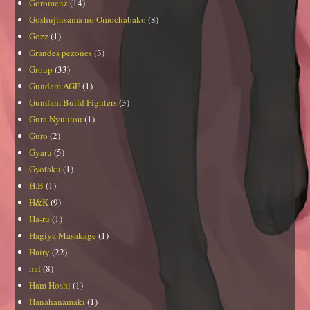
Goromenz
(14)
Goshujinsama no Omochabako
(8)
Gozz
(1)
Grandes pezones
(3)
Group
(33)
Gundam AGE
(1)
Gundam Build Fighters
(3)
Gura Nyuutou
(1)
Guro
(2)
Gyaru
(5)
Gyotaku
(1)
H.B
(1)
H&K
(9)
Ha-ru
(1)
Hagiya Masakage
(1)
Hairy
(22)
hal
(8)
Ham Hoshi
(1)
Hanahanamaki
(1)