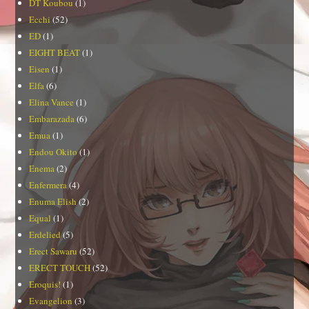
DT Koubou
(1)
Ecchi
(52)
ED
(1)
EIGHT BEAT
(1)
Eisen
(1)
Elfa
(6)
Elina Vance
(1)
Embarazada
(6)
Emua
(1)
Endou Okito
(1)
Enema
(2)
Enfermera
(4)
Enuma Elish
(2)
Equal
(1)
Erdelied
(5)
Erect Sawaru
(52)
ERECT TOUCH
(52)
Eroquis!
(1)
Evangelion
(3)