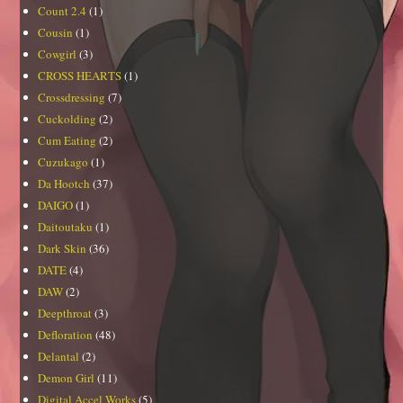
Count 2.4
(1)
Cousin
(1)
Cowgirl
(3)
CROSS HEARTS
(1)
Crossdressing
(7)
Cuckolding
(2)
Cum Eating
(2)
Cuzukago
(1)
Da Hootch
(37)
DAIGO
(1)
Daitoutaku
(1)
Dark Skin
(36)
DATE
(4)
DAW
(2)
Deepthroat
(3)
Defloration
(48)
Delantal
(2)
Demon Girl
(11)
Digital Accel Works
(5)