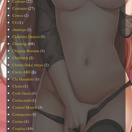
Centaur
(22)
Centauro
(27)
Cereza
(2)
CG
(1)
chantaje
(2)
Charlotte Dunois
(3)
Cheating
(68)
Chigusa Suzume
(3)
Childwife
(2)
Chotto Dake Aruyo
(2)
Circle ARE
(1)
Cle Masahiro
(1)
Clesta
(1)
Code Geass
(1)
Coelacanth
(1)
Control Mental
(3)
Corrupción
(5)
Cosine
(1)
Cosplay
(10)