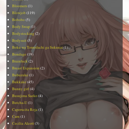
Bloomers
(1)
Blowjob
(119)
Bobobo
(5)
Body Swap
(1)
Bodystocking
(2)
Bodysuit
(3)
Boku wa Tomodachi ga Sukunai
(1)
Bondage
(19)
Brainfuck
(2)
Breast Expansion
(2)
Bubuzuke
(1)
Bukkake
(45)
Bunny girl
(4)
Busujima Saeko
(4)
Butcha-U
(1)
Caperucita Roja
(1)
Carn
(1)
Cecilia Alcott
(3)