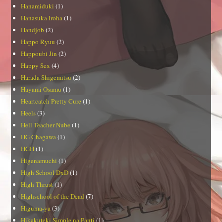
Hanamiduki
(1)
Hanasuka Iroha
(1)
Handjob
(2)
Happo Ryuu
(2)
Happoubi Jin
(2)
Happy Sex
(4)
Harada Shigemitsu
(2)
Hayami Osamu
(1)
Heartcatch Pretty Cure
(1)
Heels
(3)
Hell Teacher Nube
(1)
HG Chagawa
(1)
HGH
(1)
Higenamuchi
(1)
High School DxD
(1)
High Thrust
(1)
Highschool of the Dead
(7)
Higuma-ya
(3)
Hikakuteki Simple na Panti
(1)