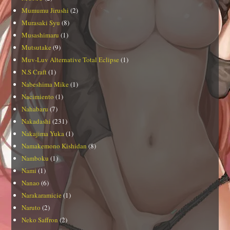
Mumumu Jirushi
(2)
Murasaki Syu
(8)
Musashimaru
(1)
Mutsutake
(9)
Muv-Luv Alternative Total Eclipse
(1)
N.S Craft
(1)
Nabeshima Mike
(1)
Nacimiento
(1)
Nahabaru
(7)
Nakadashi
(231)
Nakajima Yuka
(1)
Namakemono Kishidan
(8)
Namboku
(1)
Nami
(1)
Nanao
(6)
Narakaramicie
(1)
Naruto
(2)
Neko Saffron
(2)