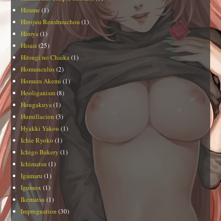
Hirame
(1)
Hirojuu Renshuuchou
(1)
Hiroya
(1)
Hisasi
(25)
Hitsugi no Chaika
(1)
Homunculus
(2)
Homura Akemi
(1)
Hooliganism
(8)
Hougakuya
(1)
Humillacion
(3)
Hyakki Yakou
(1)
Ichie Ryoko
(1)
Ichigo Bakery
(1)
Ichimatsu
(1)
Igamaru
(1)
Igumox
(1)
Ikematsu
(1)
Impregnation
(30)