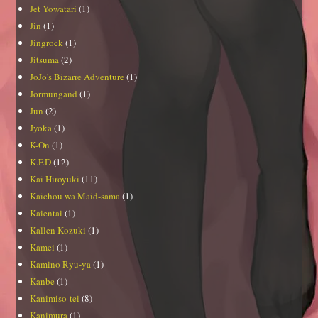
Jet Yowatari
(1)
Jin
(1)
Jingrock
(1)
Jitsuma
(2)
JoJo's Bizarre Adventure
(1)
Jormungand
(1)
Jun
(2)
Jyoka
(1)
K-On
(1)
K.F.D
(12)
Kai Hiroyuki
(11)
Kaichou wa Maid-sama
(1)
Kaientai
(1)
Kallen Kozuki
(1)
Kamei
(1)
Kamino Ryu-ya
(1)
Kanbe
(1)
Kanimiso-tei
(8)
Kanimura
(1)