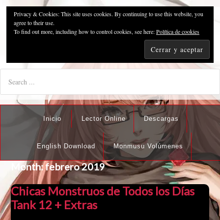
Privacy & Cookies: This site uses cookies. By continuing to use this website, you
Pzykosis666HFansub
agree to their use.
To find out more, including how to control cookies, see here:
Política de cookies
"I'm the best there is at what I do, but what I do best isn't very
nice".
Inicio
Lector Online
Descargas
English Download
Monmusu Volúmenes
Month:
febrero 2019
Chicas Monstruos de Todos los Días
Tank 12 + Extras