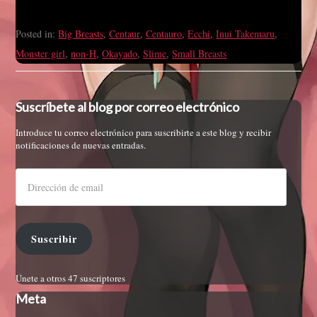
Posted in:
Big Breasts
,
Centaur
,
Centauro
,
Ecchi
,
Inui Takemaru
,
Monster girl
,
non-H
,
Okayado
,
Slime
,
Small Breasts
Suscríbete al blog por correo electrónico
Introduce tu correo electrónico para suscribirte a este blog y recibir
notificaciones de nuevas entradas.
Suscribir
Únete a otros 47 suscriptores
Meta