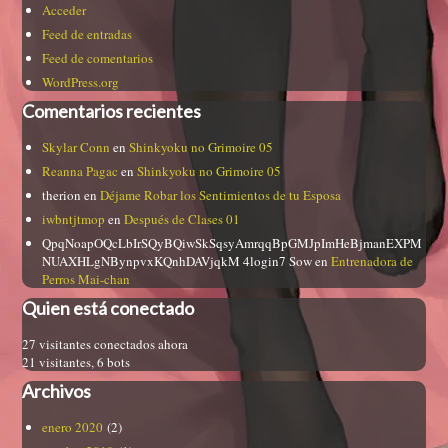
Acceder
Feed de entradas
Feed de comentarios
WordPress.org
Comentarios recientes
Skylar Conn
en
Shinkyoku no Grimoire 05
Reanna Pagac
en
Shinkyoku no Grimoire 05
therion
en
Déjame Robar los Sentimientos de tu Esposa
iwbntjtmop
en
Después de Clases 01
QpqNoapOQcLbIrSQyBQiwSkSqsyAmrqqBpGMJpImHeBjmanEXPM
NUAXHLgNBynpvxKQnhDAVjqkM 4login7 Sow
en
Entrenadora de
Perros Mai-chan
Quien está conectado
27 visitantes conectados ahora
21 visitantes,
6 bots
Archivos
enero 2020
(2)