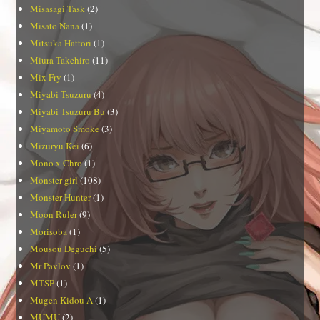
Misasagi Task
(2)
Misato Nana
(1)
Mitsuka Hattori
(1)
Miura Takehiro
(11)
Mix Fry
(1)
Miyabi Tsuzuru
(4)
Miyabi Tsuzuru Bu
(3)
Miyamoto Smoke
(3)
Mizuryu Kei
(6)
Mono x Chro
(1)
Monster girl
(108)
Monster Hunter
(1)
Moon Ruler
(9)
Morisoba
(1)
Mousou Deguchi
(5)
Mr Pavlov
(1)
MTSP
(1)
Mugen Kidou A
(1)
MUMU
(2)