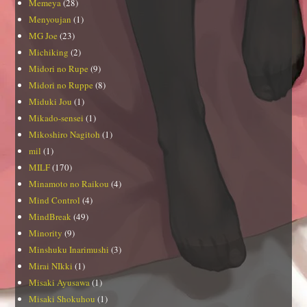
Memeya
(28)
Menyoujan
(1)
MG Joe
(23)
Michiking
(2)
Midori no Rupe
(9)
Midori no Ruppe
(8)
Miduki Jou
(1)
Mikado-sensei
(1)
Mikoshiro Nagitoh
(1)
mil
(1)
MILF
(170)
Minamoto no Raikou
(4)
Mind Control
(4)
MindBreak
(49)
Minority
(9)
Minshuku Inarimushi
(3)
Mirai NIkki
(1)
Misaki Ayusawa
(1)
Misaki Shokuhou
(1)