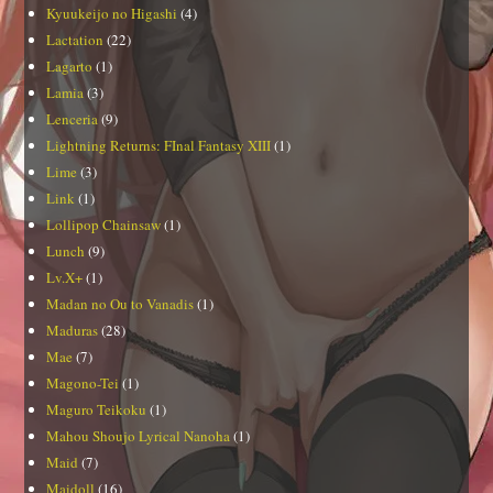
Kyuukeijo no Higashi
(4)
Lactation
(22)
Lagarto
(1)
Lamia
(3)
Lenceria
(9)
Lightning Returns: FInal Fantasy XIII
(1)
Lime
(3)
Link
(1)
Lollipop Chainsaw
(1)
Lunch
(9)
Lv.X+
(1)
Madan no Ou to Vanadis
(1)
Maduras
(28)
Mae
(7)
Magono-Tei
(1)
Maguro Teikoku
(1)
Mahou Shoujo Lyrical Nanoha
(1)
Maid
(7)
Maidoll
(16)