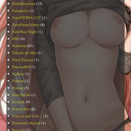
Exhibitionism
(23)
Fatalpulse
(3)
Fate/EXTRA CCC
(1)
Fate/Grand Order
(8)
Fate/Stay Night
(1)
FEI
(16)
Femdom
(43)
Fetiche de Olor
(1)
Final Fantasy
(1)
Finecraft69
(1)
Fishine
(1)
Fishnet
(1)
Fisting
(5)
Foot Fetish
(1)
Footjob
(9)
Forced Sex
(1)
Forever and ever…
(1)
Fountain's Square
(1)
Fox girl
(1)