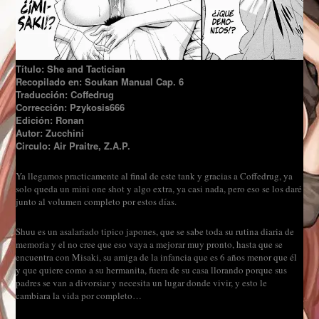
Título: She and Tactician
Recopilado en: Soukan Manual Cap. 6
Traducción: Coffedrug
Corrección: Pzykosis666
Edición: Ronan
Autor: Zucchini
Circulo: Air Praitre, Z.A.P.
Ya llegamos practicamente al final de este tank y gracias a Coffedrug, ya
solo queda un mini one shot y algo extra, ya casi nada, pero eso se los daré
junto al volumen completo por estos días.
Shuu es un asalariado tipico japones, que se sabe toda su rutina diaria de
memoria y el no cree que eso vaya a mejorar muy pronto, hasta que se
encuentra con Misaki, su amiga de la infancia que es 6 años menor que él
y que quiere como a su hermanita, fuera de su casa llorando porque sus
padres se van a divorsiar y necesita un lugar donde vivir, y esto le
cambiara la vida por completo…