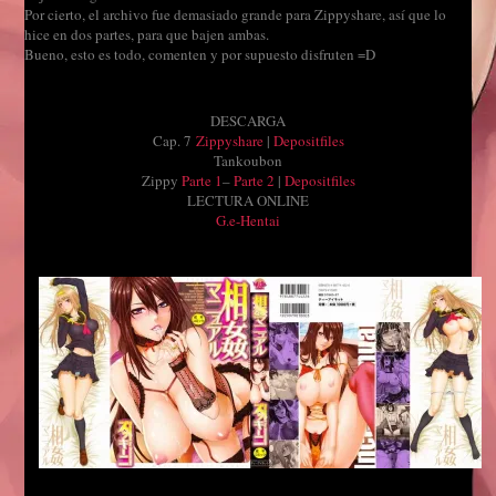
Por cierto, el archivo fue demasiado grande para Zippyshare, así que lo
hice en dos partes, para que bajen ambas.
Bueno, esto es todo, comenten y por supuesto disfruten =D
DESCARGA
Cap. 7
Zippyshare
|
Depositfiles
Tankoubon
Zippy
Parte 1
–
Parte 2
|
Depositfiles
LECTURA ONLINE
G.e-Hentai