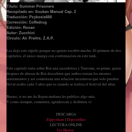
Título: Summer Prisoners
Recopilado en: Soukan Manual Cap. 2
Traducción: Pzykosis666
Corrección: Coffedrug
Edición: Ronan
Autor: Zucchini
Circulo: Air Praitre, Z.A.P.
Les dejo esto rápido porque no quiero escribir mucho. El primero de dos
capitulos, el unico manga con continuacion en este tank.
Este capitulo trata sobre Rin una sacerdotisa y Tsutomu, su primo, quien
despues de abusar de Rin descubren que ambos tenian los mismos
sentimientos y así comienzan una relacion incestuosa que solo pueden
llevar acabo cada 3 años que es cuando se realiza el festival del altar.
Bueno, si no me da flojera mañana les publico algo más.
Y como siempre, comenten, agradezcan y disfruten =)
DESCARGA
Zippyshare
|
Depositfiles
LECTURA ONLINE
G.e-Hentai