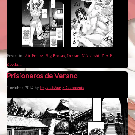
Posted in:
Air Praitre
,
Big Breasts
,
Incesto
,
Nakadashi
,
Z.A.P.
,
Zucchini
Prisioneros de Verano
1 octubre, 2014
by
Pzykosis666
8 Comments