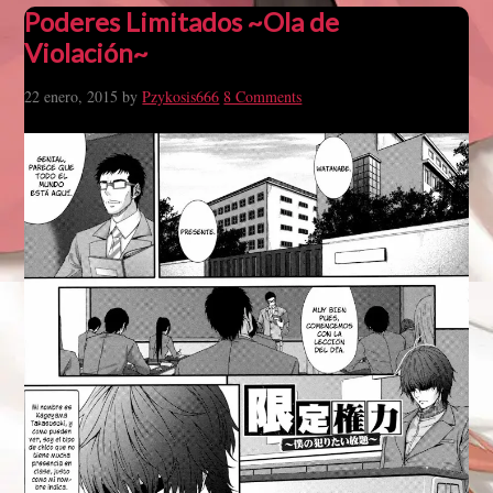
Poderes Limitados ~Ola de
Violación~
22 enero, 2015
by
Pzykosis666
8 Comments