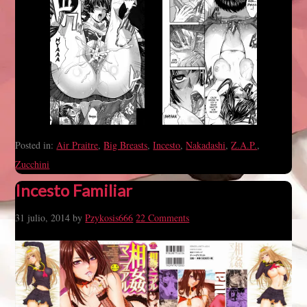
Posted in:
Air Praitre
,
Big Breasts
,
Incesto
,
Nakadashi
,
Z.A.P.
,
Zucchini
Incesto Familiar
31 julio, 2014
by
Pzykosis666
22 Comments