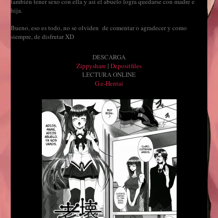
también tener sexo con ella y así el abuelo logra quedarse con madre e
hija.
Bueno, eso es todo, no se olviden de comentar o agradecer y como
siempre, de disfrutar XD
DESCARGA
Zippyshare
|
Depositfiles
LECTURA ONLINE
G.e-Hentai