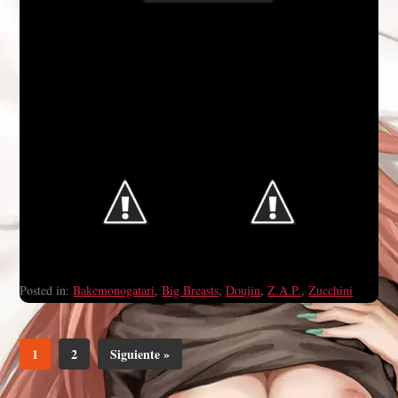
Posted in:
Bakemonogatari
,
Big Breasts
,
Doujin
,
Z.A.P.
,
Zucchini
1
2
Siguiente »