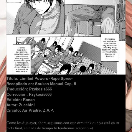
Título: Limited Powers -Rape Spree-
Recopilado en: Soukan Manual Cap. 5
Traducción: Pzykosis666
Corrección: Pzykosis666
Edición: Ronan
Autor: Zucchini
Circulo: Air Praitre, Z.A.P.
Como les dije ayer, ahora seguimos con este otro tank que ya está en su
recta final, en nada de tiempo lo tendremos acabado =)