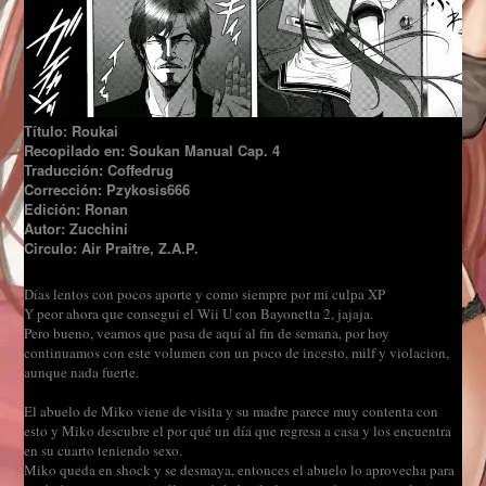
Título: Roukai
Recopilado en: Soukan Manual Cap. 4
Traducción: Coffedrug
Corrección: Pzykosis666
Edición: Ronan
Autor: Zucchini
Circulo: Air Praitre, Z.A.P.
Días lentos con pocos aporte y como siempre por mi culpa XP
Y peor ahora que consegui el Wii U con Bayonetta 2, jajaja.
Pero bueno, veamos que pasa de aquí al fin de semana, por hoy
continuamos con este volumen con un poco de incesto, milf y violacion,
aunque nada fuerte.
El abuelo de Miko viene de visita y su madre parece muy contenta con
esto y Miko descubre el por qué un día que regresa a casa y los encuentra
en su cuarto teniendo sexo.
Miko queda en shock y se desmaya, entonces el abuelo lo aprovecha para