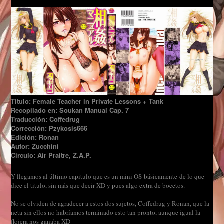
Título:
Female Teacher in Private Lessons + Tank
Recopilado en: Soukan Manual Cap. 7
Traducción: Coffedrug
Corrección: Pzykosis666
Edición: Ronan
Autor: Zucchini
Circulo: Air Praitre, Z.A.P.
Y llegamos al último capitulo que es un mini OS básicamente de lo que
dice el titulo, sin más que decir XD y pues algo extra de bocetos.
No se olviden de agradecer a estos dos sujetos, Coffedrug y Ronan, que la
neta sin ellos no habríamos terminado esto tan pronto, aunque igual la
flojera nos ganaba XD