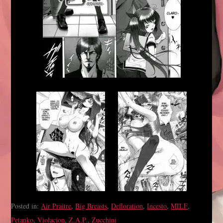
Posted in:
Air Praitre
,
Big Breasts
,
Defloration
,
Incesto
,
MILF
,
Petanko
,
Violacion
,
Z.A.P.
,
Zucchini