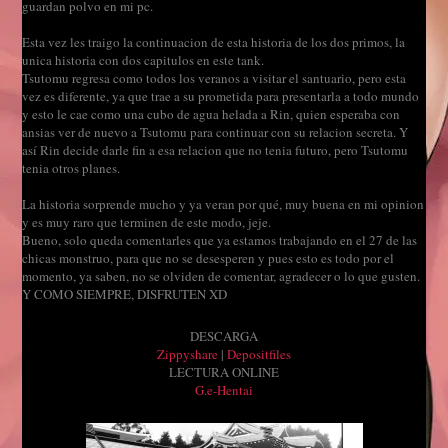
guardan polvo en mi pc.
Esta vez les traigo la continuacion de esta historia de los dos primos, la
unica historia con dos capitulos en este tank.
Tsutomu regresa como todos los veranos a visitar el santuario, pero esta
vez es diferente, ya que trae a su prometida para presentarla a todo mundo
y esto le cae como una cubo de agua helada a Rin, quien esperaba con
ansias ver de nuevo a Tsutomu para continuar con su relacion secreta. Y
así Rin decide darle fin a esa relacion que no tenia futuro, pero Tsutomu
tenia otros planes.
La historia sorprende mucho y ya veran por qué, muy buena en mi opinion
y es muy raro que terminen de este modo, jeje.
Bueno, solo queda comentarles que ya estamos trabajando en el 27 de las
chicas monstruo, para que no se desesperen y pues esto es todo por el
momento, ya saben, no se olviden de comentar, agradecer o lo que gusten.
Y COMO SIEMPRE, DISFRUTEN XD
DESCARGA
Zippyshare
|
Depositfiles
LECTURA ONLINE
G.e-Hentai