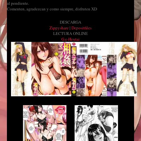
al pendiente.
Comenten, agradezcan y como siempre, disfruten XD
DESCARGA
Zippyshare
|
Depositfiles
LECTURA ONLINE
G.e-Hentai