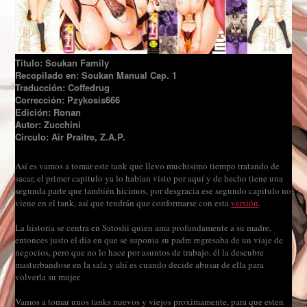
Título: Soukan Family
Recopilado en: Soukan Manual Cap. 1
Traducción: Coffedrug
Corrección: Pzykosis666
Edición: Ronan
Autor: Zucchini
Circulo: Air Praitre, Z.A.P.
Así es vamos a tomar este tank que llevo muchisimo tiempo tratando de
sacar, el primer capitulo ya lo habian visto por aquí y de hecho tiene una
segunda parte que también hicimos, por desgracia ese segundo capitulo no
viene en el tank, así que tendrán que conformarse con esta
versión
.
La historia se centra en Satoshi quien ama profundamente a su madre,
entonces justo el día en que se suponia su padre regresaba de un viaje de
negocios, pero que no lo hace por asuntos de trabajo, él la descubre
masturbandose en la sala y ahí es cuando decide abusar de ella para
volverla su mujer.
Vamos a tomar unos tanks nuevos y viejos proximamente, para que esten