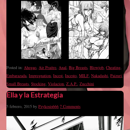
Posted in:
Ahegao
,
Air Praitre
,
Anal
,
Big Breasts
,
Blowjob
,
Cheating
,
Embarazada
,
Impregnation
,
Incest
,
Incesto
,
MILF
,
Nakadashi
,
Paizuri
,
Small Breasts
,
Stocking
,
Violacion
,
Z.A.P.
,
Zucchini
Ella y la Estrategia
5 febrero, 2015
by
Pzykosis666
7 Comments