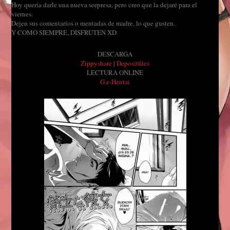
Hoy queria darle una nueva sorpresa, pero creo que la dejaré para el
viernes.
Dejen sus comentarios o mentadas de madre, lo que gusten.
Y COMO SIEMPRE, DISFRUTEN XD
DESCARGA
Zippyshare
|
Depositfiles
LECTURA ONLINE
G.e-Hentai