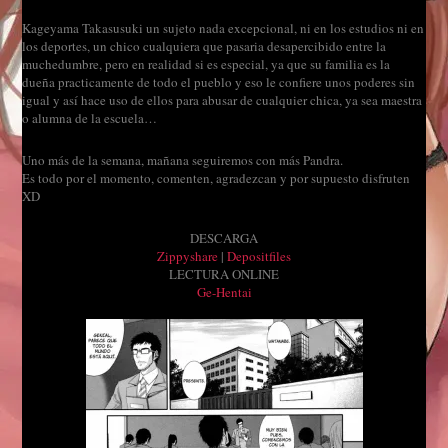
Kageyama Takasusuki un sujeto nada excepcional, ni en los estudios ni en
los deportes, un chico cualquiera que pasaria desapercibido entre la
muchedumbre, pero en realidad si es especial, ya que su familia es la
dueña practicamente de todo el pueblo y eso le confiere unos poderes sin
igual y así hace uso de ellos para abusar de cualquier chica, ya sea maestra
o alumna de la escuela…
Uno más de la semana, mañana seguiremos con más Pandra.
Es todo por el momento, comenten, agradezcan y por supuesto disfruten
XD
DESCARGA
Zippyshare
|
Depositfiles
LECTURA ONLINE
Ge-Hentai