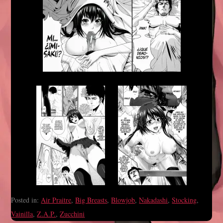
Posted in:
Air Praitre
,
Big Breasts
,
Blowjob
,
Nakadashi
,
Stocking
,
Vainilla
,
Z.A.P.
,
Zucchini