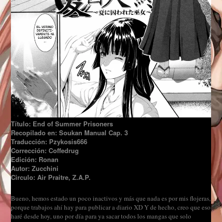
Título: End of Summer Prisoners
Recopilado en: Soukan Manual Cap. 3
Traducción: Pzykosis666
Corrección: Coffedrug
Edición: Ronan
Autor: Zucchini
Circulo: Air Praitre, Z.A.P.
Bueno, hemos estado un poco inactivos y más que nada es por mis flojeras,
porque trabajos ahí hay para publicar a diario XD Y de hecho, creo que eso
haré desde hoy, uno por día para ya sacar todos los mangas que solo