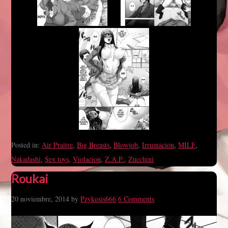
Posted in:
Air Praitre
,
Big Breasts
,
Blowjob
,
Irrumacion
,
MILF
,
Nakadashi
,
Sex toys
,
Violacion
,
Z.A.P.
,
Zucchini
Roukai
20 noviembre, 2014
by
Pzykosis666
6 Comments