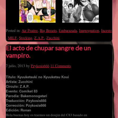
Posted in:
Air Praitre
,
Big Breasts
,
Embarazada
,
Impregnation
,
Incesto
,
MILF
,
Stocking
,
Z.A.P.
,
Zucchini
El acto de chupar sangre de un
vampiro.
7 julio, 2013
by
Pzykosis666
11 Comments
Título: Kyuuketsuki no Kyuuketsu Koui
Artista: Zucchini
Círculo: Z.A.P.
Evento: Comiket 83
Parodia: Bakemonogatari
Traducción: Pzykosis666
Corrección: Pzykosis666
Edición: Ronan
Hola buenas hoy os traemos un doujin del C83 basado en