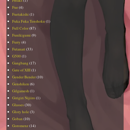
Freaks
(1)
Fue
(4)
Fuetakishi
(1)
Fuka Fuka Tenshoku
(1)
Full Color
(87)
Funikigumi
(9)
Furry
(4)
Futanari
(33)
G500
(1)
Gangbang
(17)
Gate of XIII
(1)
Gender Bender
(10)
Genshiken
(6)
Gilgamesh
(1)
Girigiri Nijiiro
(1)
Glasses
(30)
Glory hole
(3)
Goban
(10)
Goromenz
(14)