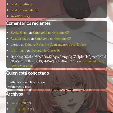
Feed de entradas
Feed de comentarios
WordPress.org
Comentarios recientes
Skylar Conn
en
Shinkyoku no Grimoire 05
Reanna Pagac
en
Shinkyoku no Grimoire 05
therion
en
Déjame Robar los Sentimientos de tu Esposa
iwbntjtmop
en
Después de Clases 01
QpqNoapOQcLbIrSQyBQiwSkSqsyAmrqqBpGMJpImHeBjmanEXPM
NUAXHLgNBynpvxKQnhDAVjqkM 4login7 Sow
en
Entrenadora de
Perros Mai-chan
Quien está conectado
9 visitantes conectados ahora
2 visitantes,
7 bots
Archivos
enero 2020
(2)
octubre 2019
(1)