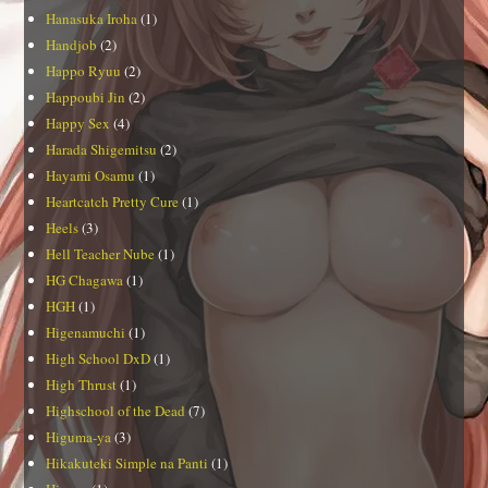
Hanasuka Iroha
(1)
Handjob
(2)
Happo Ryuu
(2)
Happoubi Jin
(2)
Happy Sex
(4)
Harada Shigemitsu
(2)
Hayami Osamu
(1)
Heartcatch Pretty Cure
(1)
Heels
(3)
Hell Teacher Nube
(1)
HG Chagawa
(1)
HGH
(1)
Higenamuchi
(1)
High School DxD
(1)
High Thrust
(1)
Highschool of the Dead
(7)
Higuma-ya
(3)
Hikakuteki Simple na Panti
(1)