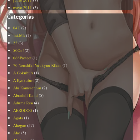
mayo 2011
(3)
Categorías
04U
(2)
1st.M's
(1)
23
(3)
50On!
(2)
666Protect
(1)
70 Nenshiki Yuukyuu Kikan
(1)
A Gokuburi
(1)
A Kyokufuri
(2)
Abi Kamesennin
(2)
Abradeli Kami
(5)
Aduma Ren
(4)
AERODOG
(1)
Agata
(1)
Ahegao
(57)
Aho
(5)