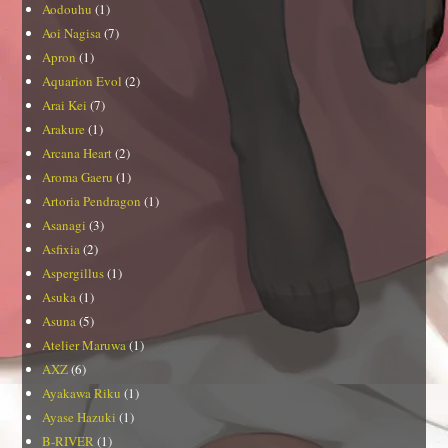
Aodouhu
(1)
Aoi Nagisa
(7)
Apron
(1)
Aquarion Evol
(2)
Arai Kei
(7)
Arakure
(1)
Arcana Heart
(2)
Aroma Gaeru
(1)
Artoria Pendragon
(1)
Asanagi
(3)
Asfixia
(2)
Aspergillus
(1)
Asuka
(1)
Asuna
(5)
Atelier Maruwa
(1)
AXZ
(6)
Ayakawa Riku
(1)
Ayase Hazuki
(1)
B-RIVER
(1)