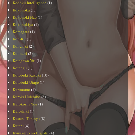
Kodoku Intelligence
(1)
Kokonoka
(1)
Kokonoki Nao
(1)
Kokonokiya
(1)
Komagata
(1)
Kon-Kit
(1)
Konchiki
(2)
Konmori
(2)
Kotegawa Yui
(1)
Kotengu
(1)
Kotobuki Kazuki
(10)
Kotobuki Utage
(1)
Kurimomo
(1)
Kuroki Hidehiko
(6)
Kurokoshi You
(1)
Kuroshiki
(1)
Kusatsu Terunyo
(8)
Kutani
(4)
Kyuukeijo no Higashi
(4)