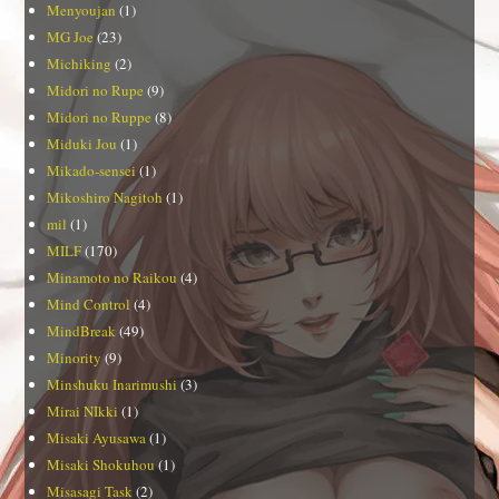
Menyoujan
(1)
MG Joe
(23)
Michiking
(2)
Midori no Rupe
(9)
Midori no Ruppe
(8)
Miduki Jou
(1)
Mikado-sensei
(1)
Mikoshiro Nagitoh
(1)
mil
(1)
MILF
(170)
Minamoto no Raikou
(4)
Mind Control
(4)
MindBreak
(49)
Minority
(9)
Minshuku Inarimushi
(3)
Mirai NIkki
(1)
Misaki Ayusawa
(1)
Misaki Shokuhou
(1)
Misasagi Task
(2)