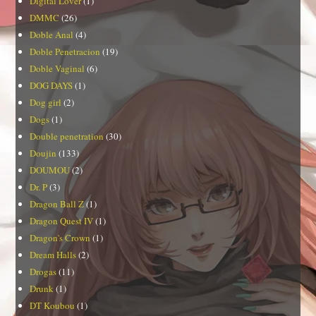
Digital Lover
(1)
DMMC
(26)
Doble Anal
(4)
Doble Penetracion
(19)
Doble Vaginal
(6)
DOG DAYS
(1)
Dog girl
(2)
Dogs
(1)
Double penetration
(30)
Doujin
(133)
DOUMOU
(2)
Dr. P
(3)
Dragon Ball Z
(1)
Dragon Quest IV
(1)
Dragon's Crown
(1)
Dream Halls
(2)
Drogas
(11)
Drunk
(1)
DT Koubou
(1)