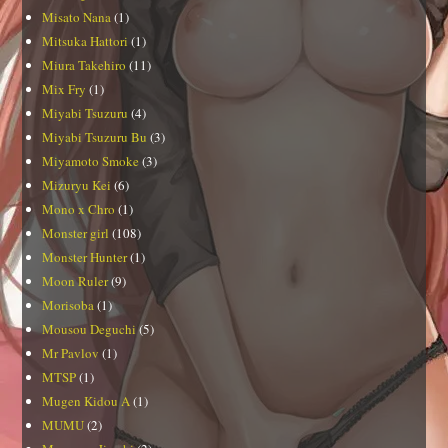
Misato Nana
(1)
Mitsuka Hattori
(1)
Miura Takehiro
(11)
Mix Fry
(1)
Miyabi Tsuzuru
(4)
Miyabi Tsuzuru Bu
(3)
Miyamoto Smoke
(3)
Mizuryu Kei
(6)
Mono x Chro
(1)
Monster girl
(108)
Monster Hunter
(1)
Moon Ruler
(9)
Morisoba
(1)
Mousou Deguchi
(5)
Mr Pavlov
(1)
MTSP
(1)
Mugen Kidou A
(1)
MUMU
(2)