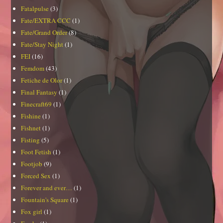
Fatalpulse
(3)
Fate/EXTRA CCC
(1)
Fate/Grand Order
(8)
Fate/Stay Night
(1)
FEI
(16)
Femdom
(43)
Fetiche de Olor
(1)
Final Fantasy
(1)
Finecraft69
(1)
Fishine
(1)
Fishnet
(1)
Fisting
(5)
Foot Fetish
(1)
Footjob
(9)
Forced Sex
(1)
Forever and ever…
(1)
Fountain's Square
(1)
Fox girl
(1)