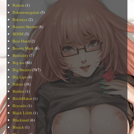
Baikou
(1)
Bakemonogatari
(5)
Bakunyu
(2)
Basutei Shower
(8)
BDSM
(3)
Bear Hand
(2)
Beauty Mark
(8)
Bestiality
(7)
Big ass
(86)
Big Breasts
(587)
Big Lips
(4)
Bikini
(18)
Biribiri
(1)
BitchMaker
(1)
Biyondo
(1)
Black Lilith
(1)
Blackmail
(6)
Bleach
(1)