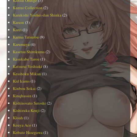
Kansai Orange
(7)
Kantai Collection
(2)
Karakishi Youhei-dan Shinka
(2)
Karasu
(3)
Karei
(1)
Karma Tatsurou
(9)
Karumaya
(4)
Kasetsu Shirokuma
(2)
Kasukabe Tarou
(1)
Katsurai Yoshiaki
(8)
Kesshoku Mikan
(1)
Kid Icarus
(1)
Kinbou Sokai
(2)
Kinqhassin
(1)
Kishinosato Satoshi
(2)
Kishizuka Kenji
(2)
Kloah
(1)
Koaya Aco
(1)
Kobato Hasegawa
(1)