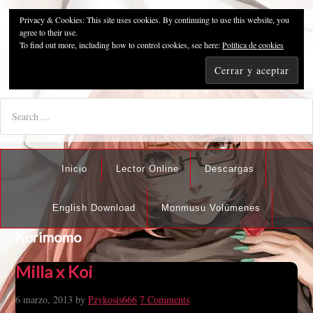
Privacy & Cookies: This site uses cookies. By continuing to use this website, you
Pzykosis666HFansub
agree to their use.
To find out more, including how to control cookies, see here:
Política de cookies
"I'm the best there is at what I do, but what I do best isn't very
nice".
Inicio
Lector Online
Descargas
English Download
Monmusu Volúmenes
Kurimomo
Milla x Koi
6 marzo, 2013
by
Pzykosis666
7 Comments