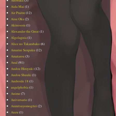
Ahobaka
(5)
Aida Mai
(1)
Air Praitre
(12)
Aiue Oka
(2)
Akinosora
(1)
Alexander the Great
(1)
Algolagnia
(1)
Alice no Takarabako
(6)
Amarini Senpaku
(12)
Amatarou
(3)
Anal
(91)
Andou Hiroyuki
(12)
Andou Shuuki
(1)
Androide 18
(1)
angelphobia
(1)
Anime
(7)
Aniversario
(1)
Anmitsuyomogitei
(2)
Anzu
(1)