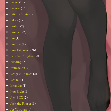
Incest
(17)
Incesto
(76)
Infinite Stratos
(8)
Inkey
(2)
Inoino
(2)
Inomaru
(2)
Inu
(1)
Inuburo
(1)
Inui Takemaru
(76)
Inverted Nipples
(12)
Ireading
(2)
Irrumacion
(7)
Ishigaki Takashi
(2)
Ishikei
(4)
Iskandar
(1)
Itou Eight
(1)
J-M-BOX
(2)
Jack the Ripper
(1)
Jet Yowatari
(1)