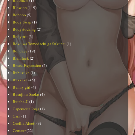
Bloomers
(1)
Blowjob
(119)
Bobobo
(5)
Body Swap
(1)
Bodystocking
(2)
Bodysuit
(3)
Boku wa Tomodachi ga Sukunai
(1)
Bondage
(19)
Brainfuck
(2)
Breast Expansion
(2)
Bubuzuke
(1)
Bukkake
(45)
Bunny girl
(4)
Busujima Saeko
(4)
Butcha-U
(1)
Caperucita Roja
(1)
Carn
(1)
Cecilia Alcott
(3)
Centaur
(22)