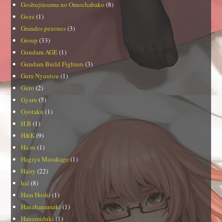
Goshujinsama no Omochabako
(8)
Gozz
(1)
Grandes pezones
(3)
Group
(33)
Gundam AGE
(1)
Gundam Build Fighters
(3)
Gura Nyuutou
(1)
Guro
(2)
Gyaru
(5)
Gyotaku
(1)
H.B
(1)
H&K
(9)
Ha-ru
(1)
Hagiya Masakage
(1)
Hairy
(22)
hal
(8)
Ham Hoshi
(1)
Hanahanamaki
(1)
Hanamiduki
(1)