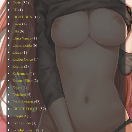
Ecchi
(52)
ED
(1)
EIGHT BEAT
(1)
Eisen
(1)
Elfa
(6)
Elina Vance
(1)
Embarazada
(6)
Emua
(1)
Endou Okito
(1)
Enema
(2)
Enfermera
(4)
Enuma Elish
(2)
Equal
(1)
Erdelied
(5)
Erect Sawaru
(52)
ERECT TOUCH
(52)
Eroquis!
(1)
Evangelion
(3)
Exhibitionism
(23)