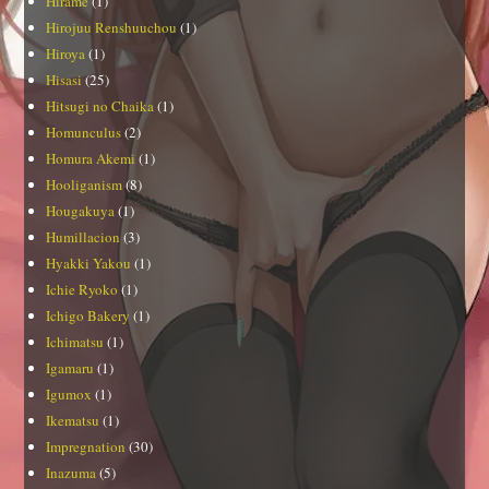
Hirame
(1)
Hirojuu Renshuuchou
(1)
Hiroya
(1)
Hisasi
(25)
Hitsugi no Chaika
(1)
Homunculus
(2)
Homura Akemi
(1)
Hooliganism
(8)
Hougakuya
(1)
Humillacion
(3)
Hyakki Yakou
(1)
Ichie Ryoko
(1)
Ichigo Bakery
(1)
Ichimatsu
(1)
Igamaru
(1)
Igumox
(1)
Ikematsu
(1)
Impregnation
(30)
Inazuma
(5)