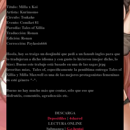
Título: Milla x Koi
Artista: Kurimomo
Círculo: Tsukako
Evento: Comiket 81
Parodia: Tales of Xillia
Traducción: Ronan
Edición: Ronan
Corrección: Pzykosis666
Hoola, hoy os traigo un doujinshi que pedí a un fansub ingles para que
lo tradujeran a dicho idioma y con gusto lo hicieron (mejor dicho, lo
hizo). Bueno este trabajo está basado en una de las sagas jrpg
favoritas mías, Tales of, específicamente la penúltima entrega Tales of
Xillia y Milla Maxwell es una de las mejores protagonistas femeninas
de esté género ^-^.
Bueno no hay mucho más que contar, sólo que eso que
disfrutéis, comentéis, agradezcáis etc.
DESCARGA
Depositfiles
|
4shared
LECTURA ONLINE
Submanga |
G.e-hentai