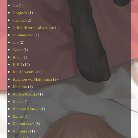
Jin
(1)
Jingrock
(1)
Jitsuma
(2)
JoJo's Bizarre Adventure
(1)
Jormungand
(1)
Jun
(2)
Jyoka
(1)
K-On
(1)
K.F.D
(12)
Kai Hiroyuki
(11)
Kaichou wa Maid-sama
(1)
Kaientai
(1)
Kallen Kozuki
(1)
Kamei
(1)
Kamino Ryu-ya
(1)
Kanbe
(1)
Kanimiso-tei
(8)
Kanimura
(1)