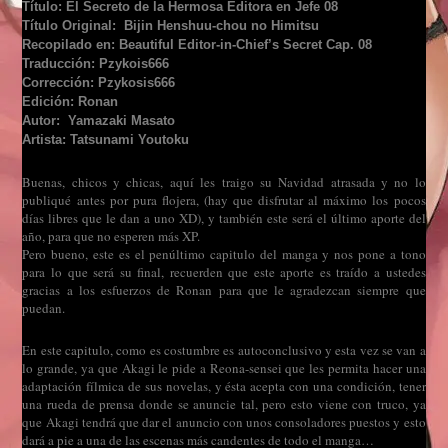
Título: El Secreto de la Hermosa Editora en Jefe 08
Título Original: Bijin Henshuu-chou no Himitsu
Recopilado en: Beautiful Editor-in-Chief’s Secret Cap. 08
Traducción: Pzykois666
Corrección: Pzykosis666
Edición: Ronan
Autor: Yamazaki Masato
Artista: Tatsunami Youtoku
Buenas, chicos y chicas, aquí les traigo su Navidad atrasada y no lo
publiqué antes por pura flojera, (hay que disfrutar al máximo los pocos
días libres que le dan a uno XD), y también este será el último aporte del
año, para que no esperen más XP.
Pero bueno, este es el penúltimo capitulo del manga y nos pone a tono
para lo que será su final, recuerden que este aporte es traído a ustedes
gracias a los esfuerzos de Ronan para que le agradezcan siempre que
puedan.
En este capitulo, como es costumbre es autoconclusivo y esta vez se van a
lo grande, ya que Akagi le pide a Reona-sensei que les permita hacer una
adaptación fílmica de sus novelas, y ésta acepta con una condición, tener
una rueda de prensa donde se anuncie tal, pero esto viene con truco, ya
que Akagi tendrá que dar el anuncio con unos consoladores puestos y esto
dará a pie a una de las escenas más candentes de todo el manga…