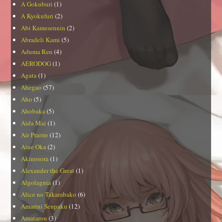
A Gokuburi
(1)
A Kyokufuri
(2)
Abi Kamesennin
(2)
Abradeli Kami
(5)
Aduma Ren
(4)
AERODOG
(1)
Agata
(1)
Ahegao
(57)
Aho
(5)
Ahobaka
(5)
Aida Mai
(1)
Air Praitre
(12)
Aiue Oka
(2)
Akinosora
(1)
Alexander the Great
(1)
Algolagnia
(1)
Alice no Takarabako
(6)
Amarini Senpaku
(12)
Amatarou
(3)