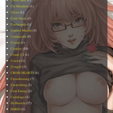
Cle Masahiro
(1)
Clesta
(1)
Code Geass
(1)
Coelacanth
(1)
Control Mental
(3)
Corrupción
(5)
Cosine
(1)
Cosplay
(10)
Count 2.4
(1)
Cousin
(1)
Cowgirl
(3)
CROSS HEARTS
(1)
Crossdressing
(7)
Cuckolding
(2)
Cum Eating
(2)
Cuzukago
(1)
Da Hootch
(37)
DAIGO
(1)