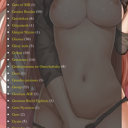
Gate of XIII
(1)
Gender Bender
(10)
Genshiken
(6)
Gilgamesh
(1)
Girigiri Nijiiro
(1)
Glasses
(30)
Glory hole
(3)
Goban
(10)
Goromenz
(14)
Goshujinsama no Omochabako
(8)
Gozz
(1)
Grandes pezones
(3)
Group
(33)
Gundam AGE
(1)
Gundam Build Fighters
(3)
Gura Nyuutou
(1)
Guro
(2)
Gyaru
(5)
Gyotaku
(1)