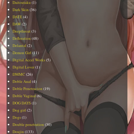
Daitoutaku
(1)
Dark Skin
(36)
DATE
(4)
DAW
(2)
Deepthroat
(3)
Defloration
(48)
Delantal
(2)
Demon Girl
(11)
Digital Accel Works
(5)
Digital Lover
(1)
DMMC
(26)
Doble Anal
(4)
Doble Penetracion
(19)
Doble Vaginal
(6)
DOG DAYS
(1)
Dog girl
(2)
Dogs
(1)
Double penetration
(30)
Doujin
(133)