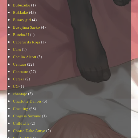
Bubuzuke
(1)
Bukkake
(45)
Bunny girl
(4)
Busujima Saeko
(4)
Butcha-U
(1)
Caperucita Roja
(1)
Carn
(1)
Cecilia Alcott
(3)
Centaur
(22)
Centauro
(27)
Cereza
(2)
CG
(1)
chantaje
(2)
Charlotte Dunois
(3)
Cheating
(68)
Chigusa Suzume
(3)
Childwife
(2)
Chotto Dake Aruyo
(2)
Circle ARE
(1)