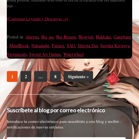
forma posible, teniendo sexo todo el día en la escuela con sus maestros,
jeje.
[Continuar Leyendo y Descargas →]
Posted in:
Ahegao
,
Big ass
,
Big Breasts
,
Blowjob
,
Bukkake
,
Gangbang
,
MindBreak
,
Nakadashi
,
Paizuri
,
SAO
,
Shirota Dai
,
Suguha Kirigaya
,
Swimmsuit
,
Sword Art Online
,
Waterwheel
1
2
…
8
Siguiente »
Suscríbete al blog por correo electrónico
Introduce tu correo electrónico para suscribirte a este blog y recibir
notificaciones de nuevas entradas.