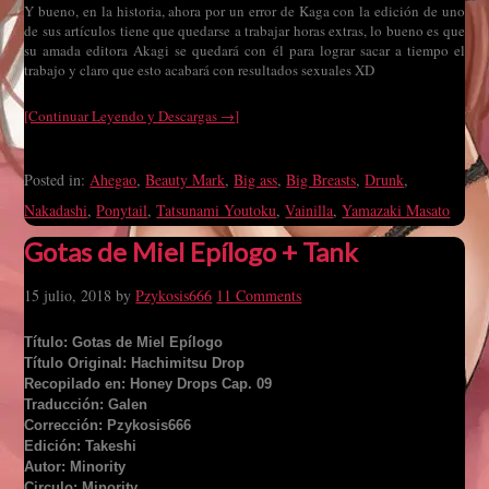
Y bueno, en la historia, ahora por un error de Kaga con la edición de uno
de sus artículos tiene que quedarse a trabajar horas extras, lo bueno es que
su amada editora Akagi se quedará con él para lograr sacar a tiempo el
trabajo y claro que esto acabará con resultados sexuales XD
[Continuar Leyendo y Descargas →]
Posted in:
Ahegao
,
Beauty Mark
,
Big ass
,
Big Breasts
,
Drunk
,
Nakadashi
,
Ponytail
,
Tatsunami Youtoku
,
Vainilla
,
Yamazaki Masato
Gotas de Miel Epílogo + Tank
15 julio, 2018
by
Pzykosis666
11 Comments
Título: Gotas de Miel Epílogo
Título Original: Hachimitsu Drop
Recopilado en: Honey Drops Cap. 09
Traducción: Galen
Corrección: Pzykosis666
Edición: Takeshi
Autor: Minority
Circulo: Minority