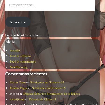
Suscribir
Únete a otros 47 suscriptores
Meta
Acceder
Feed de entradas
Feed de comentarios
WordPress.org
Comentarios recientes
Skylar Conn
en
Shinkyoku no Grimoire 05
Reanna Pagac
en
Shinkyoku no Grimoire 05
therion
en
Déjame Robar los Sentimientos de tu Esposa
iwbntjtmop
en
Después de Clases 01
QpqNoapOQcLbIrSQyBQiwSkSqsyAmrqqBpGMJpImHeBjmanEXPM