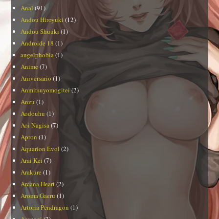
Anal
(91)
Andou Hiroyuki
(12)
Andou Shuuki
(1)
Androide 18
(1)
angelphobia
(1)
Anime
(7)
Aniversario
(1)
Anmitsuyomogitei
(2)
Anzu
(1)
Aodouhu
(1)
Aoi Nagisa
(7)
Apron
(1)
Aquarion Evol
(2)
Arai Kei
(7)
Arakure
(1)
Arcana Heart
(2)
Aroma Gaeru
(1)
Artoria Pendragon
(1)
Asanagi
(3)