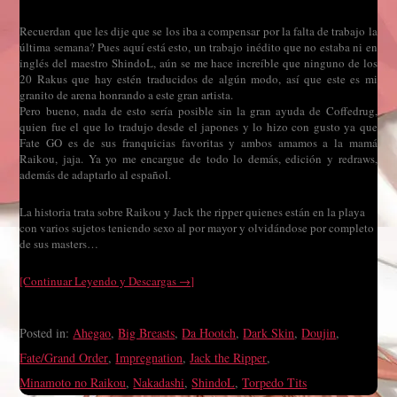
Recuerdan que les dije que se los iba a compensar por la falta de trabajo la
última semana? Pues aquí está esto, un trabajo inédito que no estaba ni en
inglés del maestro ShindoL, aún se me hace increíble que ninguno de los
20 Rakus que hay estén traducidos de algún modo, así que este es mi
granito de arena honrando a este gran artista.
Pero bueno, nada de esto sería posible sin la gran ayuda de Coffedrug,
quien fue el que lo tradujo desde el japones y lo hizo con gusto ya que
Fate GO es de sus franquicias favoritas y ambos amamos a la mamá
Raikou, jaja. Ya yo me encargue de todo lo demás, edición y redraws,
además de adaptarlo al español.
La historia trata sobre Raikou y Jack the ripper quienes están en la playa
con varios sujetos teniendo sexo al por mayor y olvidándose por completo
de sus masters…
[Continuar Leyendo y Descargas →]
Posted in:
Ahegao
,
Big Breasts
,
Da Hootch
,
Dark Skin
,
Doujin
,
Fate/Grand Order
,
Impregnation
,
Jack the Ripper
,
Minamoto no Raikou
,
Nakadashi
,
ShindoL
,
Torpedo Tits