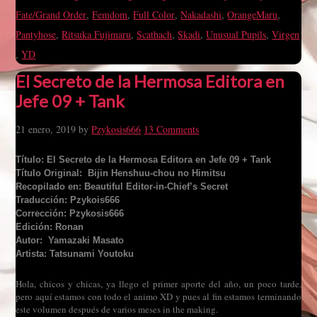
Fate/Grand Order
,
Femdom
,
Full Color
,
Nakadashi
,
OrangeMaru
,
Pantyhose
,
Ritsuka Fujimaru
,
Scathach
,
Skadi
,
Unusual Pupils
,
Virgen
,
YD
El Secreto de la Hermosa Editora en
Jefe 09 + Tank
21 enero, 2019
by
Pzykosis666
13 Comments
Título: El Secreto de la Hermosa Editora en Jefe 09 + Tank
Título Original: Bijin Henshuu-chou no Himitsu
Recopilado en: Beautiful Editor-in-Chief’s Secret
Traducción: Pzykois666
Corrección: Pzykosis666
Edición: Ronan
Autor: Yamazaki Masato
Artista: Tatsunami Youtoku
Hola, chicos y chicas, ya llego el primer aporte del año, un poco tarde,
pero aquí estamos con todo el animo XD y pues al fin estamos terminando
este volumen después de varios meses in the making.