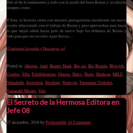
Pero al fin lo terminamos y todo con la ayuda del buen Ronan y su edición
siempre a tono.
Y bien, la historia cierra con nuestros protagonistas atendiendo un nuevo
evento relacionado con el trabajo de Reona y pues aprovechan para hacer
lo que mejor saben hacer, pero de nuevo bajo los términos de Reona y
todo para que sus novelas sigan frescas…
[Continuar Leyendo y Descargas →]
Posted in:
Ahegao
,
Anal
,
Beauty Mark
,
Big ass
,
Big Breasts
,
Blowjob
,
Cosplay
,
Elfa
,
Exhibitionism
,
Glasses
,
Hairy
,
Heels
,
Maduras
,
MILF
,
Nakadashi
,
Secretaria
,
Stocking
,
Strap-on
,
Tatsunami Youtoku
,
Yamazaki Masato
,
Yuri
El Secreto de la Hermosa Editora en
Jefe 08
27 diciembre, 2018
by
Pzykosis666
14 Comments