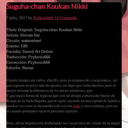
Suguha-chan Koukan Nikki
5 julio, 2017
by
Pzykosis666
14 Comments
Título Original: Suguha-chan Koukan Nikki
Artista: Shirota Dai
Círculo: waterwheel
Evento: C89
Parodia: Sword Art Online
Traducción: Pzykosis666
Corrección: Pzykosis666
Edición: Ronan
Cuanto tiempo sin verlos, chic@s, pero ya estamos de «vacaciones», así
que esperen un poco más de aportes, no digo que serán muchos, pero al
menos notarán la diferencia de los meses anteriores, jeje.
Y que mejor forma de regresar que con un doujin cortesia del bueno de
Ronan de la linda Suguha, quien sigue cayendo en una espiral de lujuria y
pueden ver como se desarrolla todo en este
link
, y aun continua, pero no
sé cuando podramos sacar el proximo capitulo.
Bien, ahora Suguha está disfrutando sus vacaciones de verano de la mejor