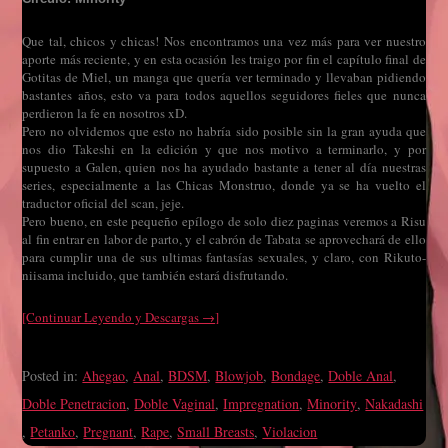
Que tal, chicos y chicas! Nos encontramos una vez más para ver nuestro
aporte más reciente, y en esta ocasión les traigo por fin el capítulo final de
Gotitas de Miel, un manga que quería ver terminado y llevaban pidiendo
bastantes años, esto va para todos aquellos seguidores fieles que nunca
perdieron la fe en nosotros xD.
Pero no olvidemos que esto no habría sido posible sin la gran ayuda que
nos dio Takeshi en la edición y que nos motivo a terminarlo, y por
supuesto a Galen, quien nos ha ayudado bastante a tener al día nuestras
series, especialmente a las Chicas Monstruo, donde ya se ha vuelto el
traductor oficial del scan, jeje.
Pero bueno, en este pequeño epílogo de solo diez paginas veremos a Risu
al fin entrar en labor de parto, y el cabrón de Tabata se aprovechará de ello
para cumplir una de sus ultimas fantasías sexuales, y claro, con Rikuto-
niisama incluido, que también estará disfrutando.
[Continuar Leyendo y Descargas →]
Posted in:
Ahegao
,
Anal
,
BDSM
,
Blowjob
,
Bondage
,
Doble Anal
,
Doble Penetracion
,
Doble Vaginal
,
Impregnation
,
Minority
,
Nakadashi
,
Petanko
,
Pregnant
,
Rape
,
Small Breasts
,
Violacion