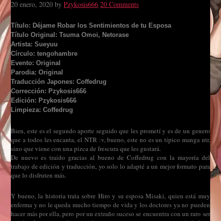
20 enero, 2020
by
Pzykosis666
20 Comments
Título: Déjame Robar los Sentimientos de tu Esposa
Título Original: Tsuma Omoi, Netorase
Artista: Sueyuu
Círculo: tengohambre
Evento: Original
Parodia: Original
Traducción Japones: Coffedrug
Corrección: Pzykosis666
Edición: Pzykosis666
Limpieza: Coffedrug
Bien, este es el segundo aporte seguido que les prometí y es de un genero
que a todos les encanta, el NTR :v, bueno, este no es un típico manga ntr,
sino que viene con una pizca de frescura que les gustará.
De nuevo es traído gracias al bueno de Coffedrug con la mayoría del
trabajo de edición y traducción, yo solo lo adapté a un mejor formato para
que lo disfruten más.
Y bueno, la historia trata sobre Hiro y su esposa Misaki, quien está muy
enferma y no le queda mucho tiempo de vida y los doctores ya no pueden
hacer más por ella, pero por un extraño suceso se encuentra con un raro ser