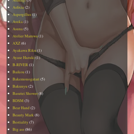
Asfixia
(2)
Aspergillus
(1)
Asuka
(1)
Asuna
(5)
Atelier Maruwa
(1)
AXZ
(6)
Ayakawa Riku
(1)
Ayase Hazuki
(1)
B-RIVER
(1)
Baikou
(1)
Bakemonogatari
(5)
Bakunyu
(2)
Basutei Shower
(8)
BDSM
(3)
Bear Hand
(2)
Beauty Mark
(8)
Bestiality
(7)
Big ass
(86)