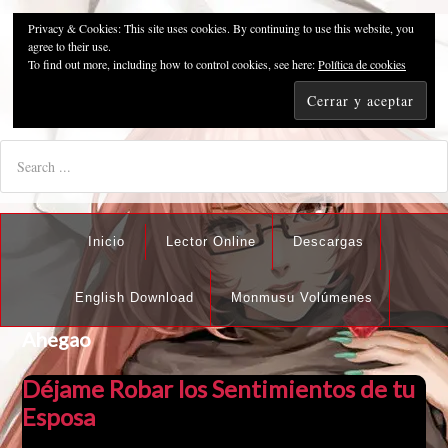
Privacy & Cookies: This site uses cookies. By continuing to use this website, you
Pzykosis666HFansub
agree to their use.
To find out more, including how to control cookies, see here:
Política de cookies
"I'm the best there is at what I do, but what I do best isn't very
nice".
Inicio
Lector Online
Descargas
English Download
Monmusu Volúmenes
Ahegao
Déjame Robar los Sentimientos de tu
Esposa