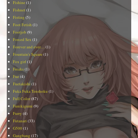
Fishine
(1)
Fishnet
(1)
Fisting
(5)
Foot Fetish
(1)
Footjob
(9)
Forced Sex
(1)
Forever and ever…
(1)
Fountain's Square
(1)
Fox girl
(1)
Freaks
(1)
Fue
(4)
Fuetakishi
(1)
Fuka Fuka Tenshoku
(1)
Full Color
(87)
Funikigumi
(9)
Furry
(4)
Futanari
(33)
G500
(1)
Gangbang
(17)