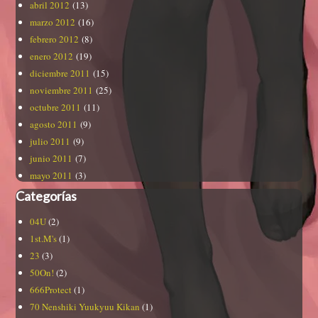
abril 2012
(13)
marzo 2012
(16)
febrero 2012
(8)
enero 2012
(19)
diciembre 2011
(15)
noviembre 2011
(25)
octubre 2011
(11)
agosto 2011
(9)
julio 2011
(9)
junio 2011
(7)
mayo 2011
(3)
Categorías
04U
(2)
1st.M's
(1)
23
(3)
50On!
(2)
666Protect
(1)
70 Nenshiki Yuukyuu Kikan
(1)