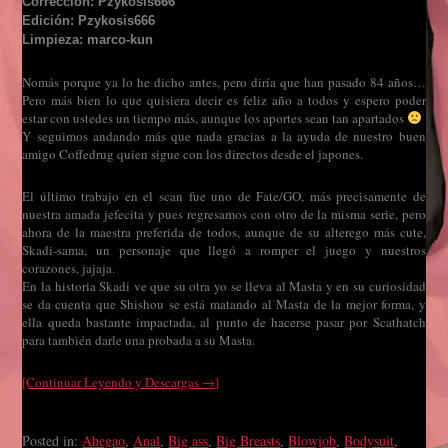
Corrección: Pzykosis666
Edición: Pzykosis666
Limpieza: marco-kun
Nomás porque ya lo he dicho antes, pero diría que han pasado 84 años…
Pero más bien lo que quisiera decir es feliz año a todos y espero poder
estar con ustedes un tiempo más, aunque los aportes sean tan apartados
Y seguimos andando más que nada gracias a la ayuda de nuestro buen
amigo Coffedrug quien sigue con los directos desde el japones.
El último trabajo en el scan fue uno de Fate/GO, más precisamente de
nuestra amada jefecita y pues regresamos con otro de la misma serie, pero
ahora de la maestra preferida de todos, aunque de su alterego más cute,
Skadi-sama, un personaje que llegó a romper el juego y nuestros
corazones, jajaja.
En la historia Skadi ve que su otra yo se lleva al Masta y en su curiosidad
se da cuenta que Shishou se está matando al Masta de la mejor forma, y
ella queda bastante impactada, al punto de hacerse pasar por Scathatch
para también darle una probada a su Masta.
[Continuar Leyendo y Descargas →]
Posted in:
Ahegao
,
Anal
,
Big ass
,
Big Breasts
,
Blowjob
,
Bodysuit
,