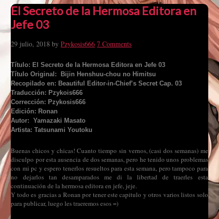
El Secreto de la Hermosa Editora en
Jefe 03
29 julio, 2018
by
Pzykosis666
7 Comments
Título: El Secreto de la Hermosa Editora en Jefe 03
Título Original: Bijin Henshuu-chou no Himitsu
Recopilado en: Beautiful Editor-in-Chief’s Secret Cap. 03
Traducción: Pzykois666
Corrección: Pzykosis666
Edición: Ronan
Autor: Yamazaki Masato
Artista: Tatsunami Youtoku
Buenas chicos y chicas! Cuanto tiempo sin vernos, (casi dos semanas) me
disculpo por esta ausencia de dos semanas, pero he tenido unos problemas
con mi pc y espero tenerlos resueltos para esta semana, pero tampoco para
no dejarlos tan desamparados me di la libertad de traerles esta
continuación de la hermosa editora en jefe, jeje.
Y todo es gracias a Ronan por tener este capitulo y otros varios listos solo
para publicar, luego les traeremos esos =)