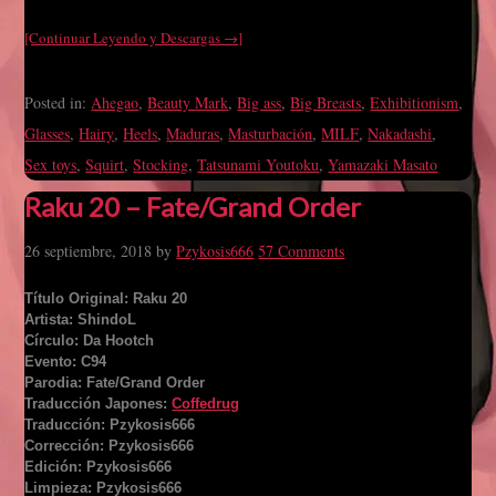
[Continuar Leyendo y Descargas →]
Posted in:
Ahegao
,
Beauty Mark
,
Big ass
,
Big Breasts
,
Exhibitionism
,
Glasses
,
Hairy
,
Heels
,
Maduras
,
Masturbación
,
MILF
,
Nakadashi
,
Sex toys
,
Squirt
,
Stocking
,
Tatsunami Youtoku
,
Yamazaki Masato
Raku 20 – Fate/Grand Order
26 septiembre, 2018
by
Pzykosis666
57 Comments
Título Original: Raku 20
Artista: ShindoL
Círculo: Da Hootch
Evento: C94
Parodia: Fate/Grand Order
Traducción Japones:
Coffedrug
Traducción: Pzykosis666
Corrección: Pzykosis666
Edición: Pzykosis666
Limpieza: Pzykosis666