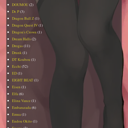
DOUMOU
(2)
Dr. P
(3)
Dragon Ball Z
(1)
Dragon Quest IV
(1)
Dragon's Crown
(1)
Dream Halls
(2)
Drogas
(11)
Drunk
(1)
DT Koubou
(1)
Ecchi
(52)
ED
(1)
EIGHT BEAT
(1)
Eisen
(1)
Elfa
(6)
Elina Vance
(1)
Embarazada
(6)
Emua
(1)
Endou Okito
(1)
Enema
(2)