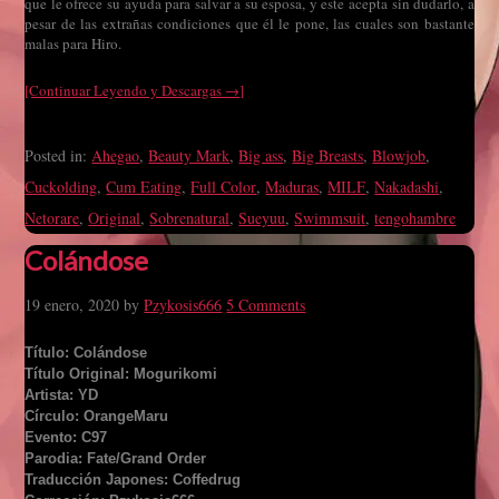
que le ofrece su ayuda para salvar a su esposa, y este acepta sin dudarlo, a
pesar de las extrañas condiciones que él le pone, las cuales son bastante
malas para Hiro.
[Continuar Leyendo y Descargas →]
Posted in:
Ahegao
,
Beauty Mark
,
Big ass
,
Big Breasts
,
Blowjob
,
Cuckolding
,
Cum Eating
,
Full Color
,
Maduras
,
MILF
,
Nakadashi
,
Netorare
,
Original
,
Sobrenatural
,
Sueyuu
,
Swimmsuit
,
tengohambre
Colándose
19 enero, 2020
by
Pzykosis666
5 Comments
Título: Colándose
Título Original: Mogurikomi
Artista: YD
Círculo: OrangeMaru
Evento: C97
Parodia: Fate/Grand Order
Traducción Japones: Coffedrug