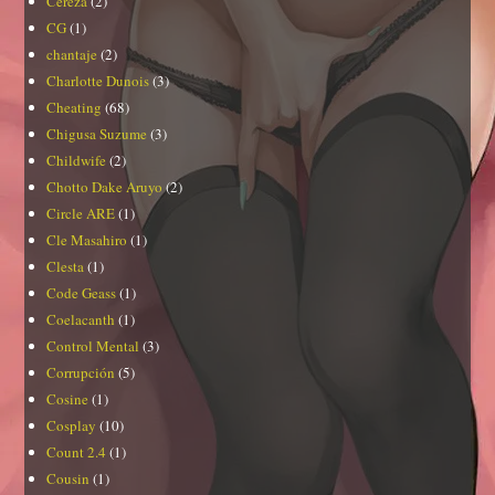
Cereza
(2)
CG
(1)
chantaje
(2)
Charlotte Dunois
(3)
Cheating
(68)
Chigusa Suzume
(3)
Childwife
(2)
Chotto Dake Aruyo
(2)
Circle ARE
(1)
Cle Masahiro
(1)
Clesta
(1)
Code Geass
(1)
Coelacanth
(1)
Control Mental
(3)
Corrupción
(5)
Cosine
(1)
Cosplay
(10)
Count 2.4
(1)
Cousin
(1)