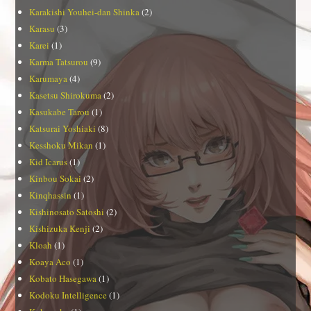
Karakishi Youhei-dan Shinka
(2)
Karasu
(3)
Karei
(1)
Karma Tatsurou
(9)
Karumaya
(4)
Kasetsu Shirokuma
(2)
Kasukabe Tarou
(1)
Katsurai Yoshiaki
(8)
Kesshoku Mikan
(1)
Kid Icarus
(1)
Kinbou Sokai
(2)
Kinqhassin
(1)
Kishinosato Satoshi
(2)
Kishizuka Kenji
(2)
Kloah
(1)
Koaya Aco
(1)
Kobato Hasegawa
(1)
Kodoku Intelligence
(1)