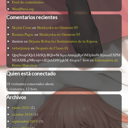
Feed de comentarios
WordPress.org
Comentarios recientes
Skylar Conn
en
Shinkyoku no Grimoire 05
Reanna Pagac
en
Shinkyoku no Grimoire 05
therion
en
Déjame Robar los Sentimientos de tu Esposa
iwbntjtmop
en
Después de Clases 01
QpqNoapOQcLbIrSQyBQiwSkSqsyAmrqqBpGMJpImHeBjmanEXPM
NUAXHLgNBynpvxKQnhDAVjqkM 4login7 Sow
en
Entrenadora de
Perros Mai-chan
Quien está conectado
18 visitantes conectados ahora
6 visitantes,
12 bots
Archivos
enero 2020
(2)
octubre 2019
(1)
septiembre 2019
(3)
junio 2019
(1)