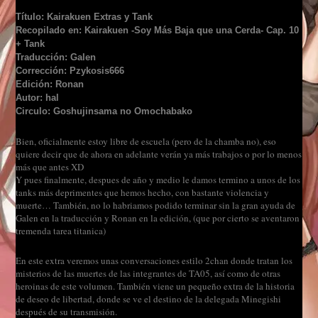
Título: Kairakuen Extras y Tank
Recopilado en: Kairakuen -Soy Más Baja que una Cerda- Cap. 10
+ Tank
Traducción: Galen
Corrección: Pzykosis666
Edición: Ronan
Autor: hal
Circulo: Goshujinsama no Omochabako
Bien, oficialmente estoy libre de escuela (pero de la chamba no), eso
quiere decir que de ahora en adelante verán ya más trabajos o por lo menos
más que antes XD
Y pues finalmente, despues de año y medio le damos termino a unos de los
tanks más deprimentes que hemos hecho, con bastante violencia y
muerte… También, no lo habriamos podido terminar sin la gran ayuda de
Galen en la traducción y Ronan en la edición, (que por cierto se aventaron
tremenda tarea titanica)
En este extra veremos unas conversaciones estilo 2chan donde tratan los
misterios de las muertes de las integrantes de TA05, así como de otras
heroinas de este volumen. También viene un pequeño extra de la historia
de deseo de libertad, donde se ve el destino de la delegada Minegishi
después de su transmisión.