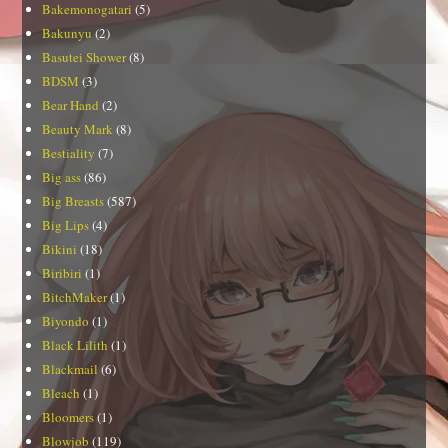
Bakemonogatari
(5)
Bakunyu
(2)
Basutei Shower
(8)
BDSM
(3)
Bear Hand
(2)
Beauty Mark
(8)
Bestiality
(7)
Big ass
(86)
Big Breasts
(587)
Big Lips
(4)
Bikini
(18)
Biribiri
(1)
BitchMaker
(1)
Biyondo
(1)
Black Lilith
(1)
Blackmail
(6)
Bleach
(1)
Bloomers
(1)
Blowjob
(119)