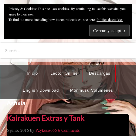
Privacy & Cookies: This site uses cookies. By continuing to use this website, you
Pzykosis666HFansub
agree to their use.
To find out more, including how to control cookies, see here:
Política de cookies
"I'm the best there is at what I do, but what I do best isn't very
nice".
Inicio
Lector Online
Descargas
English Download
Monmusu Volúmenes
Asfixia
Kairakuen Extras y Tank
6 julio, 2016
by
Pzykosis666
6 Comments