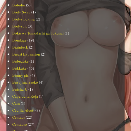
Bobobo
(5)
Body Swap
(1)
Bodystocking
(2)
Bodysuit
(3)
Boku wa Tomodachi ga Sukunai
(1)
Bondage
(19)
Brainfuck
(2)
Breast Expansion
(2)
Bubuzuke
(1)
Bukkake
(45)
Bunny girl
(4)
Busujima Saeko
(4)
Butcha-U
(1)
Caperucita Roja
(1)
Carn
(1)
Cecilia Alcott
(3)
Centaur
(22)
Centauro
(27)