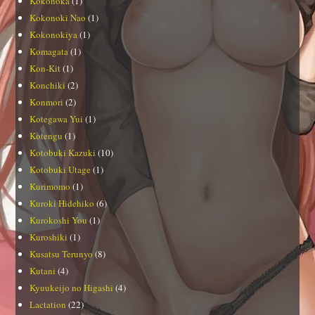
Kokonoka
(1)
Kokonoki Nao
(1)
Kokonokiya
(1)
Komagata
(1)
Kon-Kit
(1)
Konchiki
(2)
Konmori
(2)
Kotegawa Yui
(1)
Kotengu
(1)
Kotobuki Kazuki
(10)
Kotobuki Utage
(1)
Kurimomo
(1)
Kuroki Hidehiko
(6)
Kurokoshi You
(1)
Kuroshiki
(1)
Kusatsu Terunyo
(8)
Kutani
(4)
Kyuukeijo no Higashi
(4)
Lactation
(22)