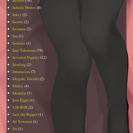
Incesto
(76)
Infinite Stratos
(8)
Inkey
(2)
Inoino
(2)
Inomaru
(2)
Inu
(1)
Inuburo
(1)
Inui Takemaru
(76)
Inverted Nipples
(12)
Ireading
(2)
Irrumacion
(7)
Ishigaki Takashi
(2)
Ishikei
(4)
Iskandar
(1)
Itou Eight
(1)
J-M-BOX
(2)
Jack the Ripper
(1)
Jet Yowatari
(1)
Jin
(1)