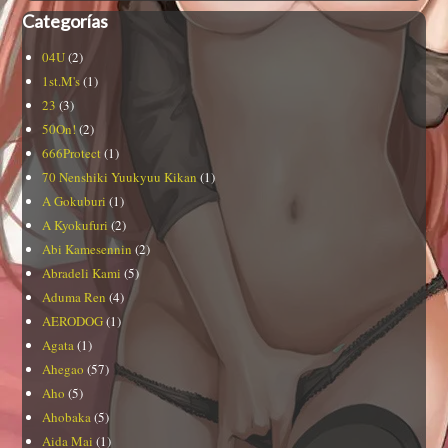
Categorías
04U
(2)
1st.M's
(1)
23
(3)
50On!
(2)
666Protect
(1)
70 Nenshiki Yuukyuu Kikan
(1)
A Gokuburi
(1)
A Kyokufuri
(2)
Abi Kamesennin
(2)
Abradeli Kami
(5)
Aduma Ren
(4)
AERODOG
(1)
Agata
(1)
Ahegao
(57)
Aho
(5)
Ahobaka
(5)
Aida Mai
(1)