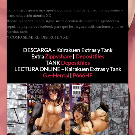
Cómo dije, esperen más aportes, como el final de tennyo no hagoromo y
otros más, estén atentos XD
Bueno, ya saben lo que sigue, no se olviden de comentar, agradecer o
seguir la pagina de facebook para que les lleguen notificaciones y no se
pierdan nada.
Y COMO SIEMPRE, DISFRUTEN XD
DESCARGA – Kairakuen Extras y Tank
Extra
Zippyshare
|
Depositfiles
TANK
Depositfiles
LECTURA ONLINE – Kairakuen Extras y Tank
G.e-Hentai
|
P666HF