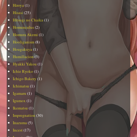
Hiroya
(1)
Hisasi
(25)
Hitsugi no Chaika
(1)
Homunculus
(2)
Homura Akemi
(1)
Hooliganism
(8)
Hougakuya
(1)
Humillacion
(3)
Hyakki Yakou
(1)
Ichie Ryoko
(1)
Ichigo Bakery
(1)
Ichimatsu
(1)
Igamaru
(1)
Igumox
(1)
Ikematsu
(1)
Impregnation
(30)
Inazuma
(5)
Incest
(17)