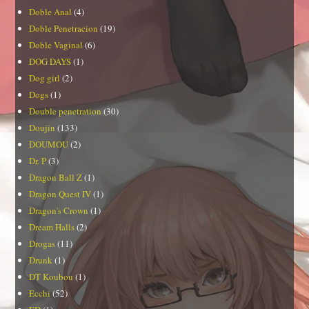
Doble Anal
(4)
Doble Penetracion
(19)
Doble Vaginal
(6)
DOG DAYS
(1)
Dog girl
(2)
Dogs
(1)
Double penetration
(30)
Doujin
(133)
DOUMOU
(2)
Dr. P
(3)
Dragon Ball Z
(1)
Dragon Quest IV
(1)
Dragon's Crown
(1)
Dream Halls
(2)
Drogas
(11)
Drunk
(1)
DT Koubou
(1)
Ecchi
(52)