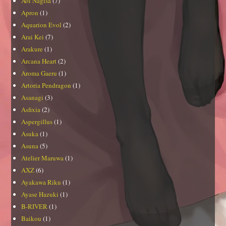
Aoi Nagisa
(7)
Apron
(1)
Aquarion Evol
(2)
Arai Kei
(7)
Arakure
(1)
Arcana Heart
(2)
Aroma Gaeru
(1)
Artoria Pendragon
(1)
Asanagi
(3)
Asfixia
(2)
Aspergillus
(1)
Asuka
(1)
Asuna
(5)
Atelier Maruwa
(1)
AXZ
(6)
Ayakawa Riku
(1)
Ayase Hazuki
(1)
B-RIVER
(1)
Baikou
(1)