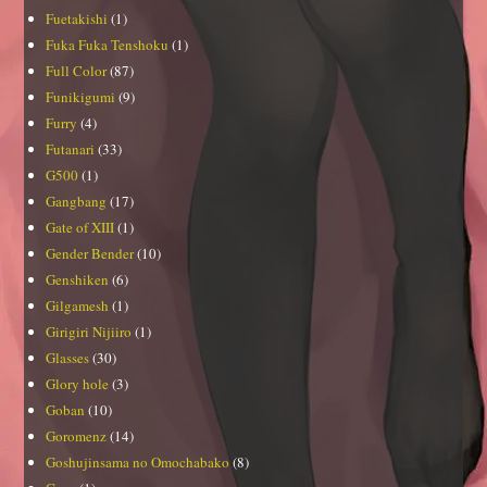
Fuetakishi
(1)
Fuka Fuka Tenshoku
(1)
Full Color
(87)
Funikigumi
(9)
Furry
(4)
Futanari
(33)
G500
(1)
Gangbang
(17)
Gate of XIII
(1)
Gender Bender
(10)
Genshiken
(6)
Gilgamesh
(1)
Girigiri Nijiiro
(1)
Glasses
(30)
Glory hole
(3)
Goban
(10)
Goromenz
(14)
Goshujinsama no Omochabako
(8)