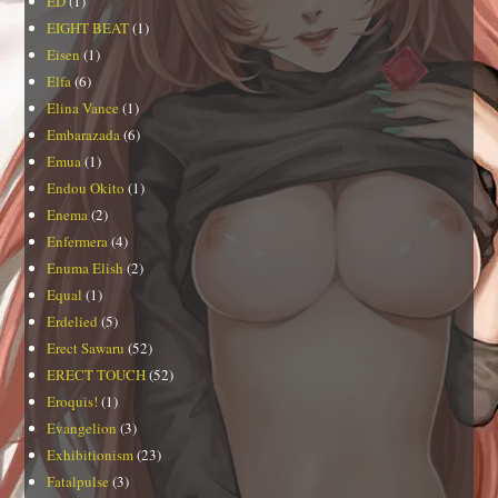
ED
(1)
EIGHT BEAT
(1)
Eisen
(1)
Elfa
(6)
Elina Vance
(1)
Embarazada
(6)
Emua
(1)
Endou Okito
(1)
Enema
(2)
Enfermera
(4)
Enuma Elish
(2)
Equal
(1)
Erdelied
(5)
Erect Sawaru
(52)
ERECT TOUCH
(52)
Eroquis!
(1)
Evangelion
(3)
Exhibitionism
(23)
Fatalpulse
(3)