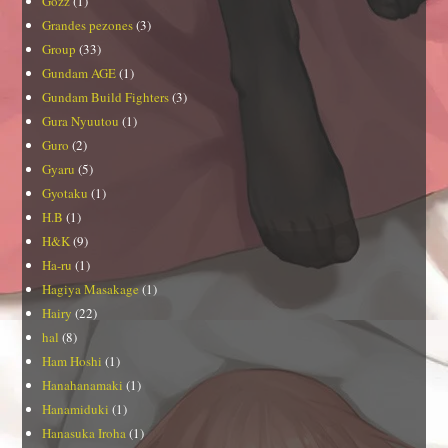
Gozz
(1)
Grandes pezones
(3)
Group
(33)
Gundam AGE
(1)
Gundam Build Fighters
(3)
Gura Nyuutou
(1)
Guro
(2)
Gyaru
(5)
Gyotaku
(1)
H.B
(1)
H&K
(9)
Ha-ru
(1)
Hagiya Masakage
(1)
Hairy
(22)
hal
(8)
Ham Hoshi
(1)
Hanahanamaki
(1)
Hanamiduki
(1)
Hanasuka Iroha
(1)