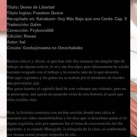
Título: Deseo de Libertad
Título Ingles: Freedom Desire
Recopilado en: Kairakuen -Soy Más Baja que una Cerda- Cap. 9
Traducción: Galen
Corrección: Pzykosis666
Edición: Ronan
Autor: hal
Circulo: Goshujinsama no Omochabako
Buenas chicos y chicas, se que han sido dos semanas sin ningún tipo de
trabajo, ni alguna noticia, lo sé y me disculpo, pero últimamente he estado
bastante ocupado con el trabajo y la escuela, más de lo que desearía…
Pero aquí seguimos y las ganas no se acaban por el momento de traerles
más perversión, jeje.
Hoy quise traerles el capitulo final de este volumen tan violento, pero no
se preocupen, aun queda un pequeño extra de esta historia al igual que
otras cosillas, más.
Bien, la historia comienza con un foro escolar, donde una chica se
transmite en vídeo masturbándose y les dice que si descubren quien es lo
dejara cogérsela, esto por supuesto fue el tema de conversación del día
siguiente, y es cuando Minegishi, la delegada de la clase, es confrontada
por Asama-sensei porque sospecha de ella…