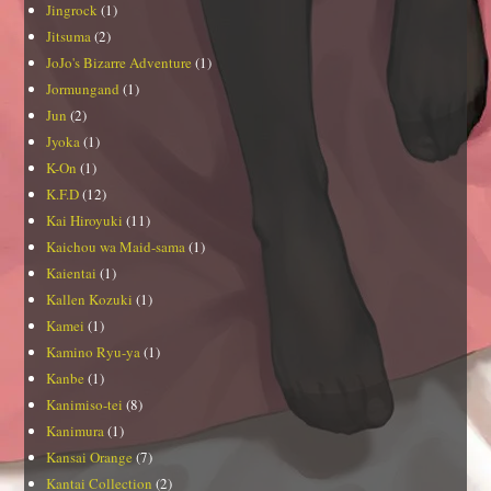
Jingrock
(1)
Jitsuma
(2)
JoJo's Bizarre Adventure
(1)
Jormungand
(1)
Jun
(2)
Jyoka
(1)
K-On
(1)
K.F.D
(12)
Kai Hiroyuki
(11)
Kaichou wa Maid-sama
(1)
Kaientai
(1)
Kallen Kozuki
(1)
Kamei
(1)
Kamino Ryu-ya
(1)
Kanbe
(1)
Kanimiso-tei
(8)
Kanimura
(1)
Kansai Orange
(7)
Kantai Collection
(2)