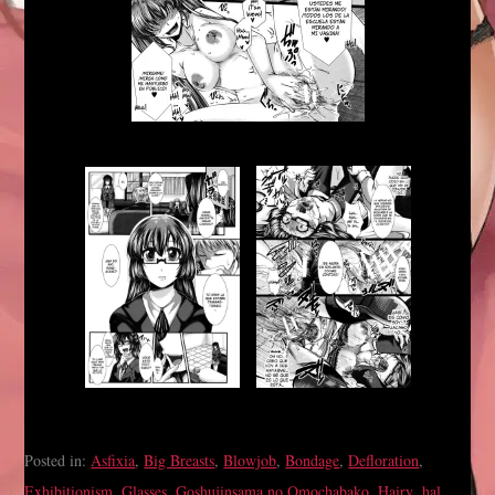
Posted in:
Asfixia
,
Big Breasts
,
Blowjob
,
Bondage
,
Defloration
,
Exhibitionism
,
Glasses
,
Goshujinsama no Omochabako
,
Hairy
,
hal
,