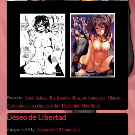
Posted in:
Anal
,
Asfixia
,
Big Breasts
,
Blowjob
,
Gangbang
,
Glasses
,
Goshujinsama no Omochabako
,
Hairy
,
hal
,
MindBreak
Deseo de Libertad
8 mayo, 2016
by
Pzykosis666
9 Comments