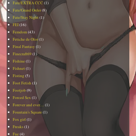
Fate/EXTRA CCC
(1)
Fate/Grand Order
(8)
Fate/Stay Night
(1)
FEI
(16)
Femdom
(43)
Fetiche de Olor
(1)
Final Fantasy
(1)
Finecraft69
(1)
Fishine
(1)
Fishnet
(1)
Fisting
(5)
Foot Fetish
(1)
Footjob
(9)
Forced Sex
(1)
Forever and ever…
(1)
Fountain's Square
(1)
Fox girl
(1)
Freaks
(1)
Fue
(4)