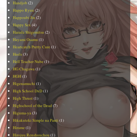
Handjob
(2)
Happo Ryuu
(2)
Happoubi Jin
(2)
Happy Sex
(4)
Harada Shigemitsu
(2)
Hayami Osamu
(1)
Heartcatch Pretty Cure
(1)
Heels
(3)
Hell Teacher Nube
(1)
HG Chagawa
(1)
HGH
(1)
Higenamuchi
(1)
High School DxD
(1)
High Thrust
(1)
Highschool of the Dead
(7)
Higuma-ya
(3)
Hikakuteki Simple na Panti
(1)
Hirame
(1)
Hirojuu Renshuuchou
(1)