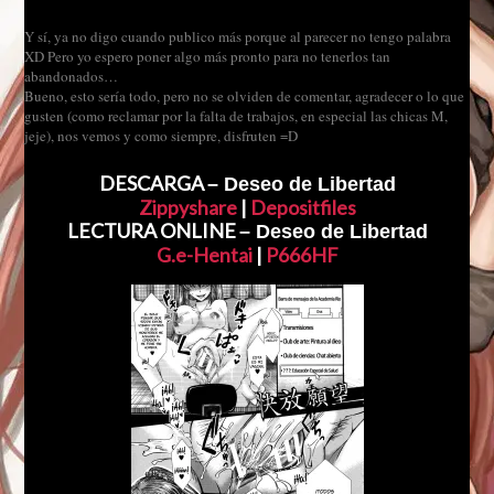
Y sí, ya no digo cuando publico más porque al parecer no tengo palabra
XD Pero yo espero poner algo más pronto para no tenerlos tan
abandonados…
Bueno, esto sería todo, pero no se olviden de comentar, agradecer o lo que
gusten (como reclamar por la falta de trabajos, en especial las chicas M,
jeje), nos vemos y como siempre, disfruten =D
DESCARGA
– Deseo de Libertad
Zippyshare
|
Depositfiles
LECTURA ONLINE
– Deseo de Libertad
G.e-Hentai
|
P666HF