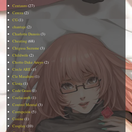
Centauro
(27)
Cereza
(2)
CG
(1)
chantaje
(2)
Charlotte Dunois
(3)
Cheating
(68)
Chigusa Suzume
(3)
Childwife
(2)
Chotto Dake Aruyo
(2)
Circle ARE
(1)
Cle Masahiro
(1)
Clesta
(1)
Code Geass
(1)
Coelacanth
(1)
Control Mental
(3)
Corrupción
(5)
Cosine
(1)
Cosplay
(10)