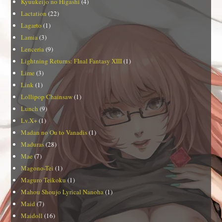
Kyuukeijo no Higashi
(4)
Lactation
(22)
Lagarto
(1)
Lamia
(3)
Lenceria
(9)
Lightning Returns: FInal Fantasy XIII
(1)
Lime
(3)
Link
(1)
Lollipop Chainsaw
(1)
Lunch
(9)
Lv.X+
(1)
Madan no Ou to Vanadis
(1)
Maduras
(28)
Mae
(7)
Magono-Tei
(1)
Maguro Teikoku
(1)
Mahou Shoujo Lyrical Nanoha
(1)
Maid
(7)
Maidoll
(16)