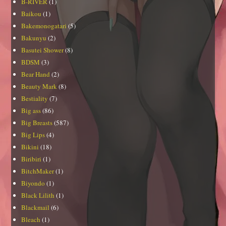
B-RIVER
(1)
Baikou
(1)
Bakemonogatari
(5)
Bakunyu
(2)
Basutei Shower
(8)
BDSM
(3)
Bear Hand
(2)
Beauty Mark
(8)
Bestiality
(7)
Big ass
(86)
Big Breasts
(587)
Big Lips
(4)
Bikini
(18)
Biribiri
(1)
BitchMaker
(1)
Biyondo
(1)
Black Lilith
(1)
Blackmail
(6)
Bleach
(1)