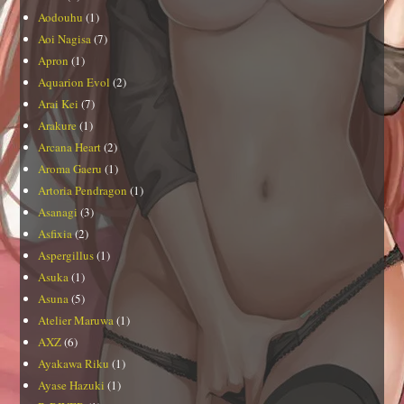
Aodouhu
(1)
Aoi Nagisa
(7)
Apron
(1)
Aquarion Evol
(2)
Arai Kei
(7)
Arakure
(1)
Arcana Heart
(2)
Aroma Gaeru
(1)
Artoria Pendragon
(1)
Asanagi
(3)
Asfixia
(2)
Aspergillus
(1)
Asuka
(1)
Asuna
(5)
Atelier Maruwa
(1)
AXZ
(6)
Ayakawa Riku
(1)
Ayase Hazuki
(1)