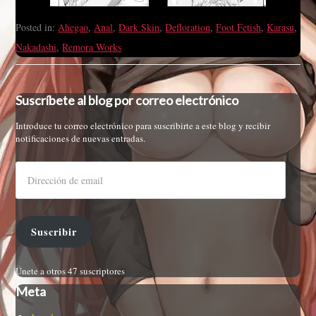
Posted in:
Ahegao
,
Anal
,
Dark Skin
,
Defloration
,
Foot Fetish
,
Karasu
,
Nakadashi
,
Remora Works
Suscríbete al blog por correo electrónico
Introduce tu correo electrónico para suscribirte a este blog y recibir
notificaciones de nuevas entradas.
Suscribir
Únete a otros 47 suscriptores
Meta