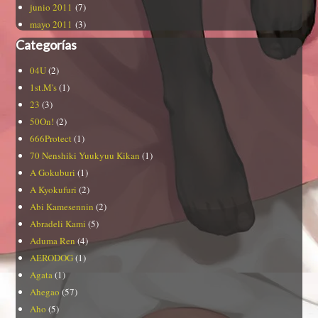
junio 2011
(7)
mayo 2011
(3)
Categorías
04U
(2)
1st.M's
(1)
23
(3)
50On!
(2)
666Protect
(1)
70 Nenshiki Yuukyuu Kikan
(1)
A Gokuburi
(1)
A Kyokufuri
(2)
Abi Kamesennin
(2)
Abradeli Kami
(5)
Aduma Ren
(4)
AERODOG
(1)
Agata
(1)
Ahegao
(57)
Aho
(5)