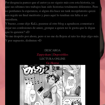
Por desgracia parece que el autor ya no siguio más con esta historia, ya
que sus ultimos tres trabajos han sido historias totalmente diferentes. Pero
no perdamos la esperanza, si algun día hace un tank recopilatorio quizá
nos regale un final meritorio y pues aquí lo tendran sin falta si así
sucediera.
Y bueno, como dijo KaLi, pasense al otro blog a agradecer, comentar o
dejar sus confesiones de amor, ¿porque a quien no le gusta que le digan
que lo quieren? xD
Yo me despido por ahora, pero si no me da flojera al rato les dejo algo más.
Y por supuesto, disfruten =D
DESCARGA
Zippyshare
|
Depositfiles
LECTURA ONLINE
Ge-Hentai