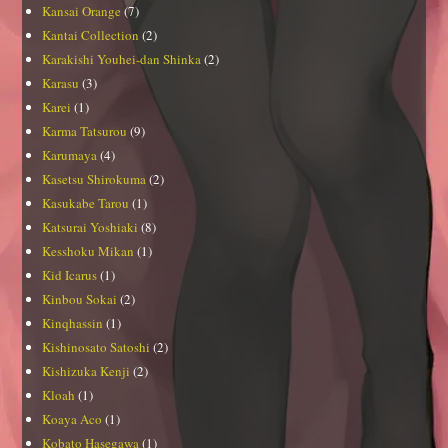
Kansai Orange
(7)
Kantai Collection
(2)
Karakishi Youhei-dan Shinka
(2)
Karasu
(3)
Karei
(1)
Karma Tatsurou
(9)
Karumaya
(4)
Kasetsu Shirokuma
(2)
Kasukabe Tarou
(1)
Katsurai Yoshiaki
(8)
Kesshoku Mikan
(1)
Kid Icarus
(1)
Kinbou Sokai
(2)
Kinqhassin
(1)
Kishinosato Satoshi
(2)
Kishizuka Kenji
(2)
Kloah
(1)
Koaya Aco
(1)
Kobato Hasegawa
(1)