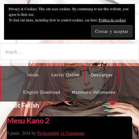
Privacy & Cookies: This site uses cookies. By continuing to use this website, you
Pzykosis666HFansub
agree to their use.
To find out more, including how to control cookies, see here:
Política de cookies
"I'm the best there is at what I do, but what I do best isn't very
nice".
Inicio
Lector Online
Descargas
English Download
Monmusu Volúmenes
Foot Fetish
Mesu Kano 2
9 junio, 2014
by
Pzykosis666
11 Comments