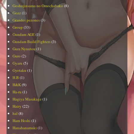
Goshujinsama no Omochabako
(8)
Gozz
(1)
Grandes pezones
(3)
Group
(33)
Gundam AGE
(1)
Gundam Build Fighters
(3)
Gura Nyuutou
(1)
Guro
(2)
Gyaru
(5)
Gyotaku
(1)
H.B
(1)
H&K
(9)
Ha-ru
(1)
Hagiya Masakage
(1)
Hairy
(22)
hal
(8)
Ham Hoshi
(1)
Hanahanamaki
(1)