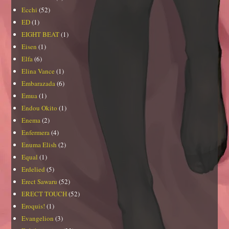
Ecchi
(52)
ED
(1)
EIGHT BEAT
(1)
Eisen
(1)
Elfa
(6)
Elina Vance
(1)
Embarazada
(6)
Emua
(1)
Endou Okito
(1)
Enema
(2)
Enfermera
(4)
Enuma Elish
(2)
Equal
(1)
Erdelied
(5)
Erect Sawaru
(52)
ERECT TOUCH
(52)
Eroquis!
(1)
Evangelion
(3)