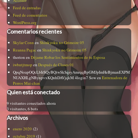
Acceder
Feed de entradas
Feed de comentarios
WordPress.org
Comentarios recientes
Skylar Conn
en
Shinkyoku no Grimoire 05
Reanna Pagac
en
Shinkyoku no Grimoire 05
therion
en
Déjame Robar los Sentimientos de tu Esposa
iwbntjtmop
en
Después de Clases 01
QpqNoapOQcLbIrSQyBQiwSkSqsyAmrqqBpGMJpImHeBjmanEXPM
NUAXHLgNBynpvxKQnhDAVjqkM 4login7 Sow
en
Entrenadora de
Perros Mai-chan
Quien está conectado
9 visitantes conectados ahora
3 visitantes,
6 bots
Archivos
enero 2020
(2)
octubre 2019
(1)