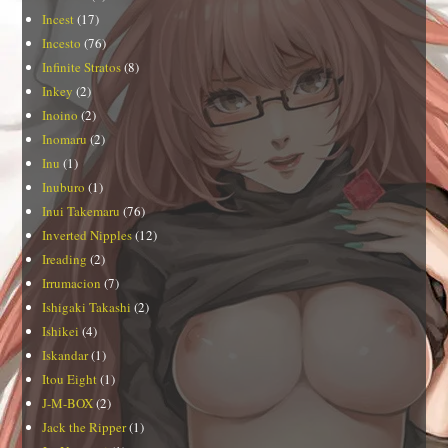
Incest
(17)
Incesto
(76)
Infinite Stratos
(8)
Inkey
(2)
Inoino
(2)
Inomaru
(2)
Inu
(1)
Inuburo
(1)
Inui Takemaru
(76)
Inverted Nipples
(12)
Ireading
(2)
Irrumacion
(7)
Ishigaki Takashi
(2)
Ishikei
(4)
Iskandar
(1)
Itou Eight
(1)
J-M-BOX
(2)
Jack the Ripper
(1)