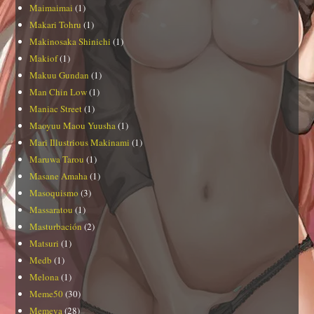
Maimaimai
(1)
Makari Tohru
(1)
Makinosaka Shinichi
(1)
Makiof
(1)
Makuu Gundan
(1)
Man Chin Low
(1)
Maniac Street
(1)
Maoyuu Maou Yuusha
(1)
Mari Illustrious Makinami
(1)
Maruwa Tarou
(1)
Masane Amaha
(1)
Masoquismo
(3)
Massaratou
(1)
Masturbación
(2)
Matsuri
(1)
Medb
(1)
Melona
(1)
Meme50
(30)
Memeya
(28)