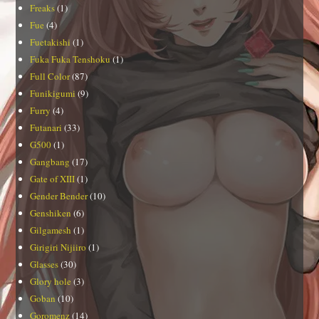
Freaks
(1)
Fue
(4)
Fuetakishi
(1)
Fuka Fuka Tenshoku
(1)
Full Color
(87)
Funikigumi
(9)
Furry
(4)
Futanari
(33)
G500
(1)
Gangbang
(17)
Gate of XIII
(1)
Gender Bender
(10)
Genshiken
(6)
Gilgamesh
(1)
Girigiri Nijiiro
(1)
Glasses
(30)
Glory hole
(3)
Goban
(10)
Goromenz
(14)