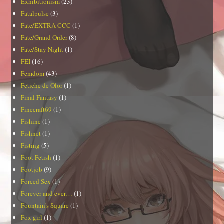
Exhibitionism
(23)
Fatalpulse
(3)
Fate/EXTRA CCC
(1)
Fate/Grand Order
(8)
Fate/Stay Night
(1)
FEI
(16)
Femdom
(43)
Fetiche de Olor
(1)
Final Fantasy
(1)
Finecraft69
(1)
Fishine
(1)
Fishnet
(1)
Fisting
(5)
Foot Fetish
(1)
Footjob
(9)
Forced Sex
(1)
Forever and ever…
(1)
Fountain's Square
(1)
Fox girl
(1)