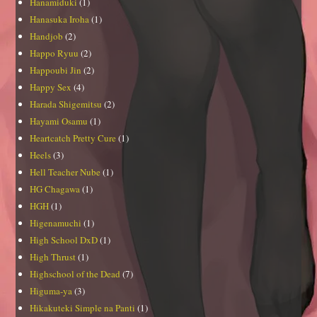
Hanamiduki
(1)
Hanasuka Iroha
(1)
Handjob
(2)
Happo Ryuu
(2)
Happoubi Jin
(2)
Happy Sex
(4)
Harada Shigemitsu
(2)
Hayami Osamu
(1)
Heartcatch Pretty Cure
(1)
Heels
(3)
Hell Teacher Nube
(1)
HG Chagawa
(1)
HGH
(1)
Higenamuchi
(1)
High School DxD
(1)
High Thrust
(1)
Highschool of the Dead
(7)
Higuma-ya
(3)
Hikakuteki Simple na Panti
(1)