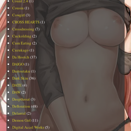
Count 2.4
(1)
Cousin
(1)
Cowgirl
(3)
CROSS HEARTS
(1)
Crossdressing
(7)
Cuckolding
(2)
Cum Eating
(2)
Cuzukago
(1)
Da Hootch
(37)
DAIGO
(1)
Daitoutaku
(1)
Dark Skin
(36)
DATE
(4)
DAW
(2)
Deepthroat
(3)
Defloration
(48)
Delantal
(2)
Demon Girl
(11)
Digital Accel Works
(5)