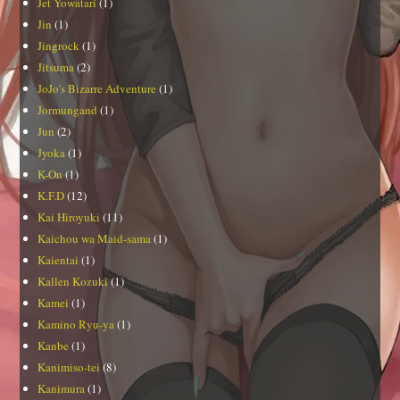
Jet Yowatari
(1)
Jin
(1)
Jingrock
(1)
Jitsuma
(2)
JoJo's Bizarre Adventure
(1)
Jormungand
(1)
Jun
(2)
Jyoka
(1)
K-On
(1)
K.F.D
(12)
Kai Hiroyuki
(11)
Kaichou wa Maid-sama
(1)
Kaientai
(1)
Kallen Kozuki
(1)
Kamei
(1)
Kamino Ryu-ya
(1)
Kanbe
(1)
Kanimiso-tei
(8)
Kanimura
(1)