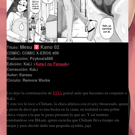
Mesu
Kano 02
Título:
COMIC: COMIC X-EROS #09
Traducción: Pzykosis666
Edición: KaLi >
Keta-I no Fansub
<
Corrección: KaLi
Autor: Karasu
Circulo: Remora Works
Les dejo la continuación de
ESTA
genial serie que hacemos en conjunto a
KaLi.
Y esta vez le toco a Chiharu, la chica atletica con el sexy bronceado, quien
a pesar de decir que es una bestia en la cama, en realidad es una pobre
chica virgen a la que le gusta presumir lo que no. Y así termina
enredandose con Hikaru, quien escucha que Chiharu lleva tiempo sin
mojar y pues decide darle una pequeña ayudita, jaja.