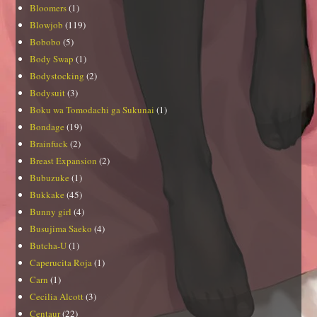
Bloomers
(1)
Blowjob
(119)
Bobobo
(5)
Body Swap
(1)
Bodystocking
(2)
Bodysuit
(3)
Boku wa Tomodachi ga Sukunai
(1)
Bondage
(19)
Brainfuck
(2)
Breast Expansion
(2)
Bubuzuke
(1)
Bukkake
(45)
Bunny girl
(4)
Busujima Saeko
(4)
Butcha-U
(1)
Caperucita Roja
(1)
Carn
(1)
Cecilia Alcott
(3)
Centaur
(22)