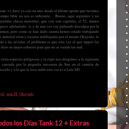
 sean :v), hace ya casi un mes desde el último aporte que tuvimos
tiempo libre no nos es suficiente… Bueno, aquí seguimos y no
ueridas chicas monstruo, que con este capitulo, el 52, damos
 poco adelantado ;)), y de una vez voy pidiendo disculpas por la
olumen, pero como se han dado cuenta hemos estado trabajando
n material extra y escenas redibujadas por el mismo Okayado, lo
a a las revistas, el problema es que esta vez él que rippeó las
hizo su mejor esfuerzo para que no se vieran tan mal.
s extra-especies peligrosas y la expo nos dirigimos a la siguiente
es causada por la pequeña travesura de Suu en el camión de
ocida y a la que le toca sufrir esta vez es a Lala XD.
irl
,
non-H
,
Okayado
dos los Días Tank 12 + Extras