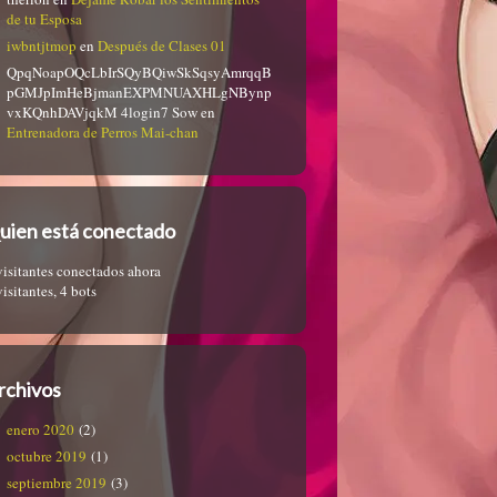
de tu Esposa
iwbntjtmop
en
Después de Clases 01
QpqNoapOQcLbIrSQyBQiwSkSqsyAmrqqB
pGMJpImHeBjmanEXPMNUAXHLgNBynp
vxKQnhDAVjqkM 4login7 Sow
en
Entrenadora de Perros Mai-chan
uien está conectado
visitantes conectados ahora
visitantes,
4 bots
rchivos
enero 2020
(2)
octubre 2019
(1)
septiembre 2019
(3)