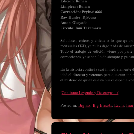
Edición: Ronan
Límpieza: Ronan
Corrección: Pzykosis666
Raw Hunter: DjScusa
Autor: Okayado
Circulo: Inui Takemaru
Saludotes, chicos y chicas o lo que quier
mensuales (T-T), ya ni les digo nada de nuest
Todo el trabajo de edición viene por parte
correcciones, ya saben, lo de siempre y ya es
En la historia continúa casi inmediatamente d
ideó el director y veremos para que eran tan 
el misterio de quien es esta nueva especie «
[Continuar Leyendo y Descargas →]
Posted in:
Big ass
,
Big Breasts
,
Ecchi
,
Inui