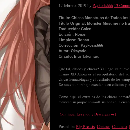
17 febrero, 2019
by
Pzykosis666
13 Comm
Título: Chicas Monstruos de Todos los 
Título Original: Monster Musume no Iru
Traducción: Galen
Edición: Ronan
Límpieza: Ronan
Corrección: Pzykosis666
Autor: Okayado
Circulo: Inui Takemaru
Qué tal, chicos y chicas? Ya llego su nuevo
mismo XD Ahora es el recopilatorio del vol
chicas
hematófagas y el bestiario de los vamp
De nuevo un trabajo excelente en edición y t
Como dije, el extra es de las chicas hemató
merecen su propio spin-off, ustedes qué cree
[Continuar Leyendo y Descargas →]
Posted in:
Big Breasts
,
Centaur
,
Centauro
,