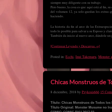
siempre muy diligente con su trabajo.
Pero bueno, la cosa es que aquí está al fin, s
del volumen 12, ya solo quedan los extras q
haciendo.
La historia da fin al arco de las Extraespeci
todo lo posible para salvar a su Esposo y cl
También da inicio al nuevo arco, dándole un p
[Continuar Leyendo y Descargas →]
Posted in:
Ecchi
,
Inui Takemaru
,
Monster g
Chicas Monstruos de To
8 diciembre, 2018
by
Pzykosis666
15 Com
Título: Chicas Monstruos de Todos los 
Título Original: Monster Musume no Iru