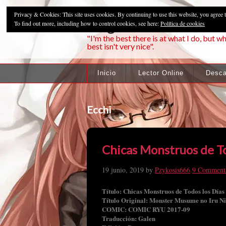
Privacy & Cookies: This site uses cookies. By continuing to use this website, you agree t
Pzykosis666HFa
To find out more, including how to control cookies, see here:
Política de cookies
"I'm the best there is at what I do, but wh
best isn't very nice".
Inicio
Lector Online
Desca
Ecchi
Chicas Monstruos de To
19 junio, 2019
by
Pzykosis666
9 Comment
Título: Chicas Monstruos de Todos los Días
Título Original: Monster Musume no Iru Ni
COMIC: COMIC RYU 2017-09
Traducción: Galen