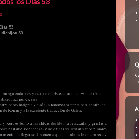
dos los Días 53
ts
Días 53
 Nichijou 53
Q
8 
4 
 manga cada mes y eso me entristece un poco =/, pero bueno,
 abandonar nunca, jaja.
stro barco insignia y qué aun tenemos bastante para continuar.
A
ón de Ronan y a la excelente traducción de Galen.
 y Kurusu junto a las chicas decide ir a rescatarla, y gracias a
ones bastante sospechosas y las chicas recuerdan varios rumores
l momento de llegar se dan cuenta que no todo es lo que parece y