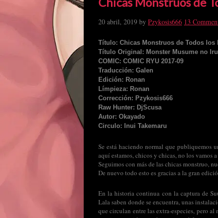
Chicas Monstruos de To
20 abril, 2019
by
Pzykosis666
13 Commen
Título: Chicas Monstruos de Todos los 
Título Original: Monster Musume no Iru
COMIC: COMIC RYU 2017-09
Traducción: Galen
Edición: Ronan
Límpieza: Ronan
Corrección: Pzykosis666
Raw Hunter: DjScusa
Autor: Okayado
Circulo: Inui Takemaru
Se está haciendo normal que publiquemos un
aquí estamos, chicos y chicas, no los vamos a
Seguimos con más de las chicas monstruo, nue
De nuevo todo esto es gracias a la gran edici
En la historia continua con la captura de Suu
Lala saben donde se encuentra, unas instalaci
que circulan entre las extra-especies, pero a