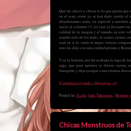
Qué tal, chicos y chicas (o lo que quiera que
en el scan, como ya se han dado cuenta el 
abandonamos nada, en especial a nuestras q
inicio al volumen 13, (el cual ya llevamos un
calidad de la imagen y el tamaño en este v
usando raws de los tanks, lo cuales vienen co
cual en sí lo vuele la mejor versión comparad
raws las dejo con una calidad pésima y Ronan 
Y en la historia, por fin acabada la saga de la
saga, que para quienes se dieron cuenta 
transporte y deja escapar a una criatura descon
[Continuar Leyendo y Descargas →]
Posted in:
Ecchi
,
Inui Takemaru
,
Monster g
Chicas Monstruos de To