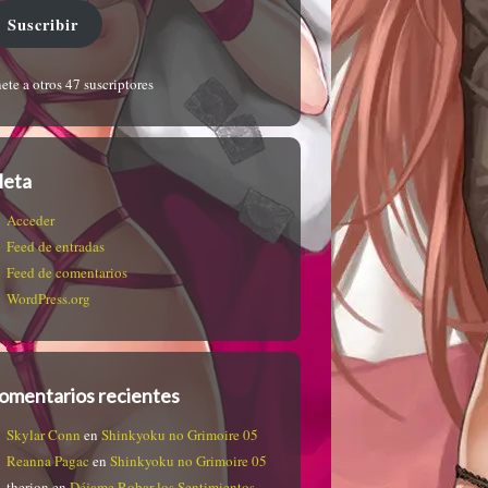
Suscribir
ete a otros 47 suscriptores
eta
Acceder
Feed de entradas
Feed de comentarios
WordPress.org
omentarios recientes
Skylar Conn
en
Shinkyoku no Grimoire 05
Reanna Pagac
en
Shinkyoku no Grimoire 05
therion
en
Déjame Robar los Sentimientos