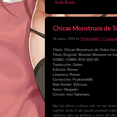
,
Small Breasts
Chicas Monstruos de To
28 enero, 2019
by
Pzykosis666
7 Comment
Título: Chicas Monstruos de Todos los 
Título Original: Monster Musume no Iru
COMIC: COMIC RYU 2017-05
Traducción: Galen
Edición: Ronan
Límpieza: Ronan
Corrección: Pzykosis666
Raw Hunter: DjScusa
Autor: Okayado
Circulo: Inui Takemaru
Qué tal, chicos y chicas, está vez me sient
capitulo desde el año pasado guardado espera
tardamos tanto en publicar a inicio del añ