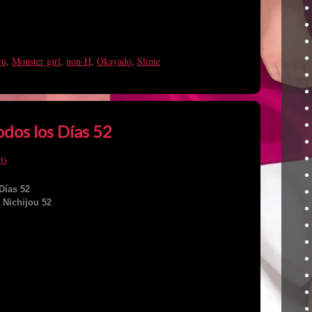
ru
,
Monster girl
,
non-H
,
Okayado
,
Slime
dos los Días 52
ts
Días 52
 Nichijou 52