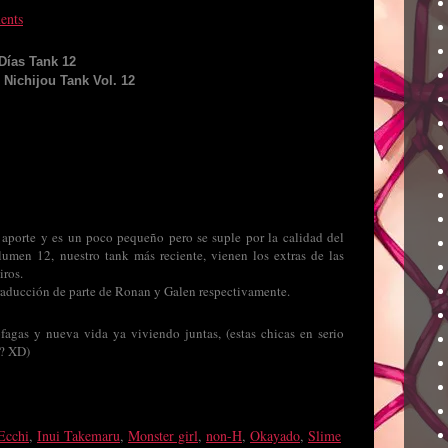
ents
Días Tank 12
 Nichijou Tank Vol. 12
 aporte y es un poco pequeño pero se suple por la calidad del
umen 12, nuestro tank más reciente, vienen los extras de las
iros.
raducción de parte de Ronan y Galen respectivamente.
fagas y nueva vida ya viviendo juntas, (estas chicas en serio
n? XD)
Ecchi
,
Inui Takemaru
,
Monster girl
,
non-H
,
Okayado
,
Slime