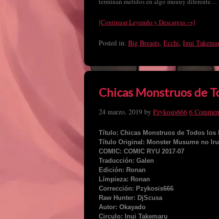
terminan metidos en algo muuuy diferente…
[Continuar Leyendo y Descargas →]
Posted in:
Big Breasts
,
Ecchi
,
Inui Takema
Chicas Monstruos de To
24 marzo, 2019
by
Pzykosis666
6 Commen
Título: Chicas Monstruos de Todos los 
Título Original: Monster Musume no Iru
COMIC: COMIC RYU 2017-07
Traducción: Galen
Edición: Ronan
Límpieza: Ronan
Corrección: Pzykosis666
Raw Hunter: DjScusa
Autor: Okayado
Circulo: Inui Takemaru