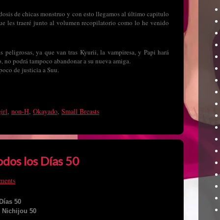
u dosis de chicas monstruo y con esto llegamos al último capitulo
ue les traeré junto al volumen recopilatorio como lo he venido
es peligrosas, ya que van tras Kyurii, la vampiresa, y Papi hará
aro, no podrá tampoco abandonar a su nueva amiga.
oco de justicia a Suu.
irl
,
non-H
,
Okayado
,
Small Breasts
dos los Días 50
ments
Días 50
 Nichijou 50