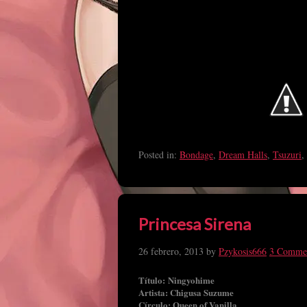
Posted in:
Bondage
,
Dream Halls
,
Tsuzuri
,
Princesa Sirena
26 febrero, 2013
by
Pzykosis666
3 Comme
Título: Ningyohime
Artista: Chigusa Suzume
Círculo: Queen of Vanilla