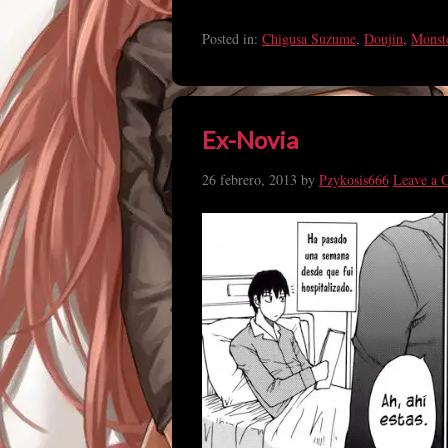
Posted in:
Chigusa Suzume
,
Doujin
,
Monste
Ex-Novia
26 febrero, 2013
by
Pzykosis666
Leave a 