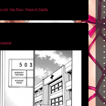
r girl
,
One Piece
,
Queen of Vanilla
Comment