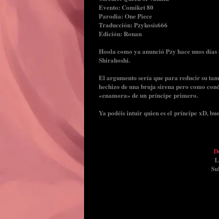
Evento: Comiket 80
Parodia: One Piece
Traducción: Pzykosis666
Edición: Ronan
Hoola como ya anunció Pzy hace unos días 
Shirahoshi.
El argumento sería que para reducir su tama
hechizo de una bruja sirena pero como condi
«enamora» de un príncipe primero.
Ya podéis intuir quien es el príncipe xD, 
De
L
Su