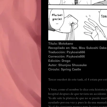
Título:
Motokano
Recopilado en:
Nee, Mou Sukoshi Dak
Traducción: Pzykosis666
Corrección: Pzykosis666
Edición: Drxgo
Autor: Shunjou Shuusuke
Circulo: Spring Castle
Tercer oneshot de este tank, el 4 estara por est
Y bien, como el nombre lo dice esta historia t
hospital despues de que tuviera un accidente e
Ya ahi sale la platica de que no se puede mast
ayudarlo por esa vez y pues le da una mamada
Ya al dia siguiente regresa pero la cosa va par