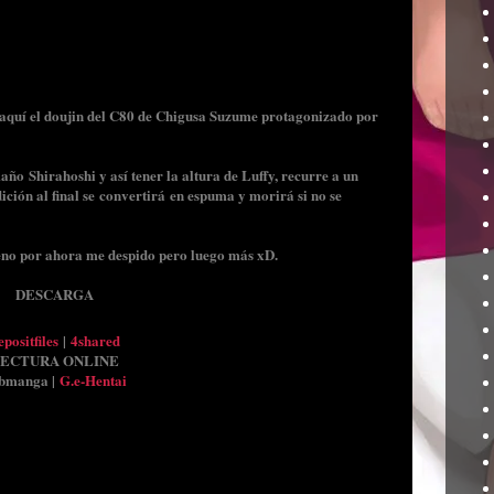
aquí el doujin del C80 de Chigusa Suzume protagonizado por
ño Shirahoshi y así tener la altura de Luffy, recurre a un
ción al final se convertirá en espuma y morirá si no se
bueno por ahora me despido pero luego más xD.
DESCARGA
positfiles
|
4shared
ECTURA ONLINE
bmanga |
G.e-Hentai