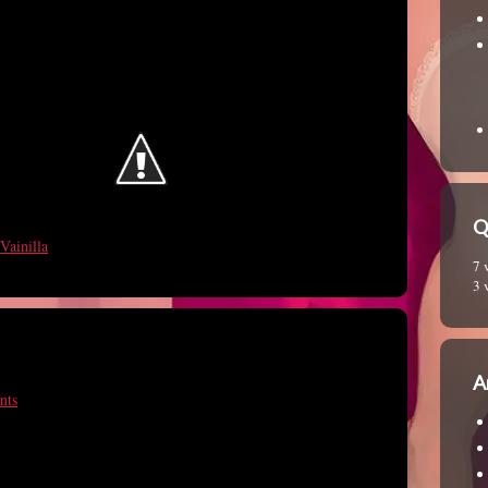
Q
Vainilla
7 
3 
A
nts