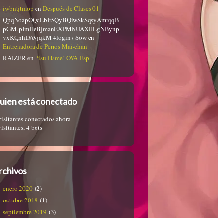
iwbntjtmop
en
Después de Clases 01
QpqNoapOQcLbIrSQyBQiwSkSqsyAmrqqB
pGMJpImHeBjmanEXPMNUAXHLgNBynp
vxKQnhDAVjqkM 4login7 Sow
en
Entrenadora de Perros Mai-chan
RAIZER
en
Pisu Hame! OVA Esp
uien está conectado
visitantes conectados ahora
visitantes,
4 bots
rchivos
enero 2020
(2)
octubre 2019
(1)
septiembre 2019
(3)