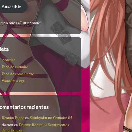
Suscribir
ete a otros 47 suscriptores
eta
Acceder
Feed de entradas
Feed de comentarios
WordPress.org
omentarios recientes
Reanna Pagac
en
Shinkyoku no Grimoire 05
therion
en
Déjame Robar los Sentimientos
de tu Esposa