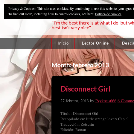
Privacy & Cookies: This site uses cookies. By continuing to use this website, you agree t
Pzykosis666HFa
To find out more, including how to control cookies, see here:
Política de cookies
"I'm the best there is at what I do, but wh
best isn't very nice".
Inicio
Lector Online
Desca
Month:
febrero 2013
Disconnect Girl
27 febrero, 2013
by
Pzykosis666
6 Comme
Título: Disconnect Girl
Recopilado en: little strange lovers Cap. 9
Traducción: Zetsurin
Edición: Ronan