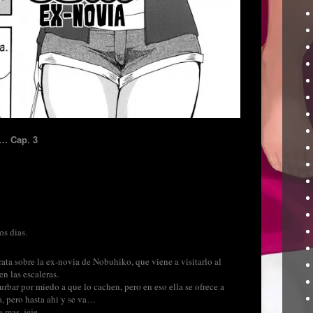
e…
Cap. 3
os dias.
rata sobre la ex-novia de Nobuhiko, que viene a visitarlo al
n las escaleras.
urbar por miedo a que lo cachen, pero en eso ella se ofrece a
, pero hasta ahi y se va…
a mas, jeje.