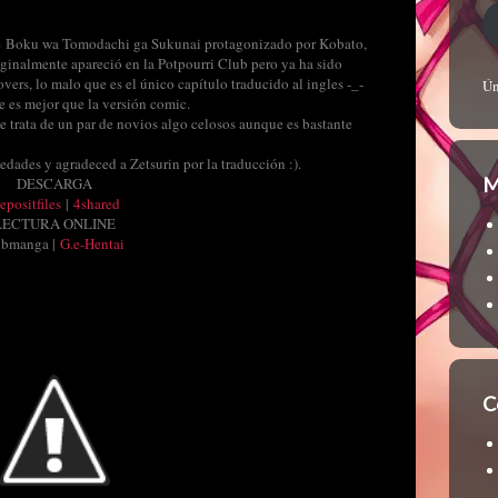
bre Boku wa Tomodachi ga Sukunai protagonizado por Kobato,
iginalmente apareció en la Potpourri Club pero ya ha sido
lovers, lo malo que es el único capítulo traducido al ingles -_-
Ún
 es mejor que la versión comic.
se trata de un par de novios algo celosos aunque es bastante
ades y agradeced a Zetsurin por la traducción :).
M
DESCARGA
epositfiles
|
4shared
LECTURA ONLINE
bmanga |
G.e-Hentai
C