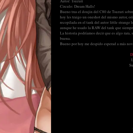
Autor: Tsuzuri
Circulo: Dream Halls!
Bueno tras el doujin del C80 de Tsuzuri so
hoy les traigo un oneshot del mismo autor, or
recopilada en el tank del autor little strange 
aunque he usado la RAW del tank que siempre
La historia podríamos decir que es algo rara, 
buena.
Bueno por hoy me despido esperad a más noved
D
Su