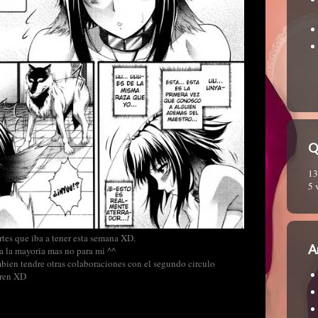
Q
13
5 
tes que iba a tener esta semana XD.
A
a la mayoria mas no para mi ^^
mbien tendre otras colaboraciones con el segundo circulo
eren XD