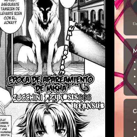
Ún
M
C