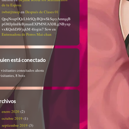
de tu Esposa
iwbntjtmop
en
Después de Clases 01
QpqNoapOQcLbIrSQyBQiwSkSqsyAmrqqB
pGMJpImHeBjmanEXPMNUAXHLgNBynp
vxKQnhDAVjqkM 4login7 Sow
en
Entrenadora de Perros Mai-chan
uien está conectado
 visitantes conectados ahora
visitantes,
8 bots
rchivos
enero 2020
(2)
octubre 2019
(1)
septiembre 2019
(3)