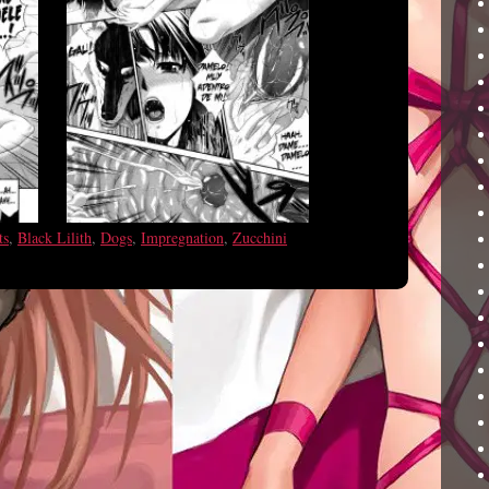
ts
,
Black Lilith
,
Dogs
,
Impregnation
,
Zucchini