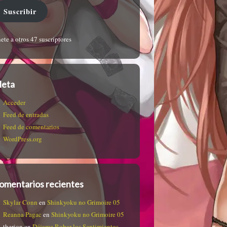
Suscribir
ete a otros 47 suscriptores
eta
Acceder
Feed de entradas
Feed de comentarios
WordPress.org
omentarios recientes
Skylar Conn
en
Shinkyoku no Grimoire 05
Reanna Pagac
en
Shinkyoku no Grimoire 05
therion
en
Déjame Robar los Sentimientos