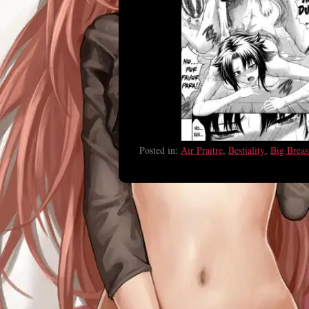
Posted in:
Air Praitre
,
Bestiality
,
Big Breas