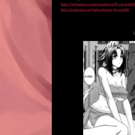
http://submanga.com/scanlation/Pzykosis66
http://exhentai.org/uploader/pzykosis666