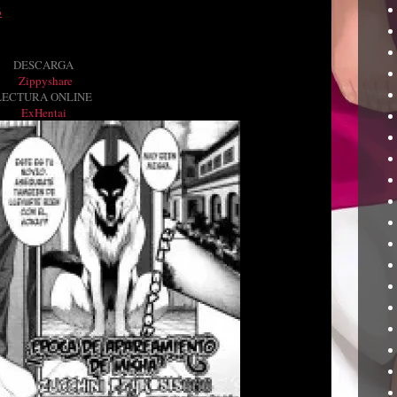
6
DESCARGA
Zippyshare
LECTURA ONLINE
ExHentai