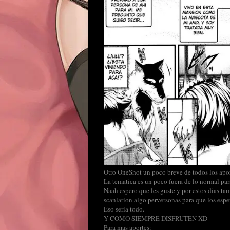
Otro OneShot un poco breve de todos los apor
La tematica es un poco fuera de lo normal par
Naah espero que les guste y por estos dias ta
scanlation algo perversonas para que los esp
Eso seria todo.
Y COMO SIEMPRE DISFRUTEN XD
Para mas aportes: