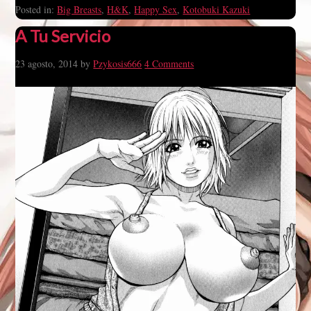
Posted in:
Big Breasts
,
H&K
,
Happy Sex
,
Kotobuki Kazuki
A Tu Servicio
23 agosto, 2014
by
Pzykosis666
4 Comments