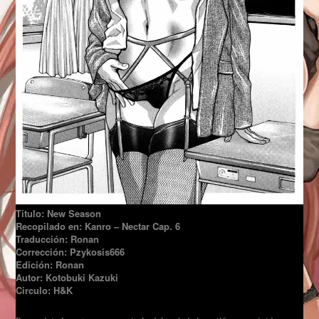
Título: New Season
Recopilado en: Kanro – Nectar Cap. 6
Traducción: Ronan
Corrección: Pzykosis666
Edición: Ronan
Autor: Kotobuki Kazuki
Circulo: H&K