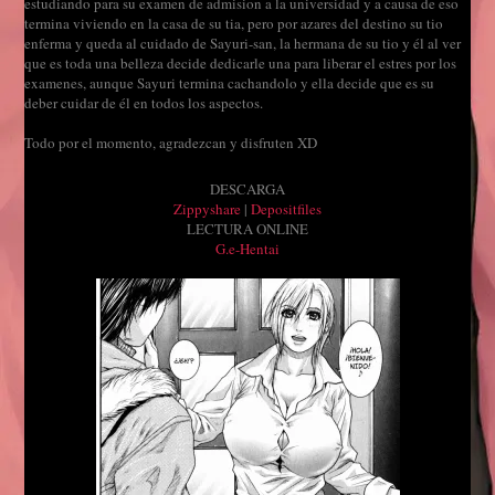
estudiando para su examen de admision a la universidad y a causa de eso
termina viviendo en la casa de su tia, pero por azares del destino su tio
enferma y queda al cuidado de Sayuri-san, la hermana de su tio y él al ver
que es toda una belleza decide dedicarle una para liberar el estres por los
examenes, aunque Sayuri termina cachandolo y ella decide que es su
deber cuidar de él en todos los aspectos.
Todo por el momento, agradezcan y disfruten XD
DESCARGA
Zippyshare
|
Depositfiles
LECTURA ONLINE
G.e-Hentai