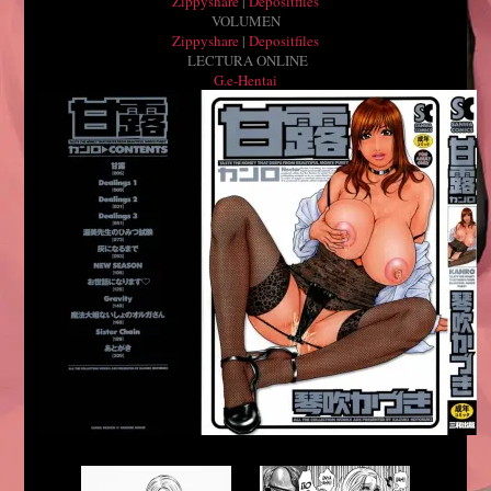
Zippyshare
|
Depositfiles
VOLUMEN
Zippyshare
|
Depositfiles
LECTURA ONLINE
G.e-Hentai