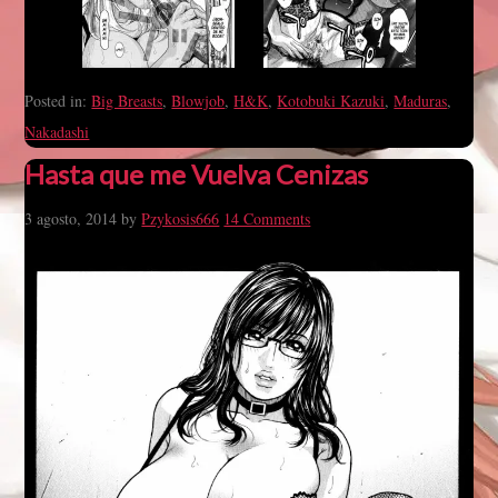
Posted in:
Big Breasts
,
Blowjob
,
H&K
,
Kotobuki Kazuki
,
Maduras
,
Nakadashi
Hasta que me Vuelva Cenizas
3 agosto, 2014
by
Pzykosis666
14 Comments