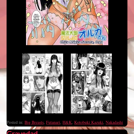
Posted in:
Big Breasts
,
Futanari
,
H&K
,
Kotobuki Kazuki
,
Nakadashi
Gravedad