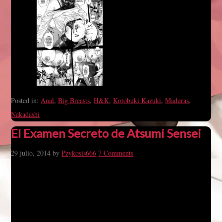
Posted in:
Anal
,
Big Breasts
,
H&K
,
Kotobuki Kazuki
,
Maduras
,
Nakadashi
El Examen Secreto de Atsumi Sensei
29 julio, 2014
by
Pzykosis666
7 Comments