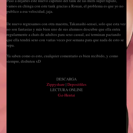
Paso a dejarles este nuevo capitulo del tank de las milfs super rápido,
vamos en chinga con este tank gracias a Ronan, el problema es que yo no
publico a esa velocidad, jaja.
De nuevo regresamos con otra maestra, Takanashi-sensei, solo que esta vez
no son fantasias y más bien uno de sus alumnos descubre que ella entra
regularmente a chats de adultos para sexo casual, así terminan pactando
que ella tendrá sexo con varias veces por semana para que nada de esto se
sepa.
Ya saben como es esto, cualquier comentario es bien recibido, y como
siempre, disfruten xD
DESCARGA
Zippyshare
|
Depositfiles
LECTURA ONLINE
G.e-Hentai