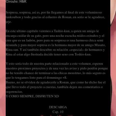
Circulo: H&K
Sorpresa, sorpresa, así es, por fin llegamos al final de este voluminoso
tankoubon y todo gracias al esfuerzo de Ronan, en serio se le agradece,
jeje.
En este ultimo capitulo veremos a Tashio-kun, a quien un amigo le
encarga cuidar de su gato, pero una noche escucha ruidos extraños y el
cree que es un ladrón, pero para su sorpresa es una hermosa chica semi
desnuda y para mayor sopresa es la hermana mayor de su amigo Masato,
Rina-san. Y así también descubre su relación «especial» de hermanos y
Rina al estar algo frustrada decide tener sexo con Toshio-kun.
Y esto sería todo de nuestra parte relacionado a este volumen, esperen
nuestros proximos proyectos y de una vez les aviso y pido perdón porque
no he tenido chance de terminar a las chicas monstruo, lo más seguro es
que lo tengamos listo para el dommingo =S.
Bueno, no se olviden de agradecerle a Ronan, que como he dicho fue el
que llevo todo el proyecto a cuestas, también dejen sus comentarios o
sugerencias.
Y COMO SIEMPRE, DISFRUTEN XD
DESCARGA
Cap. 10