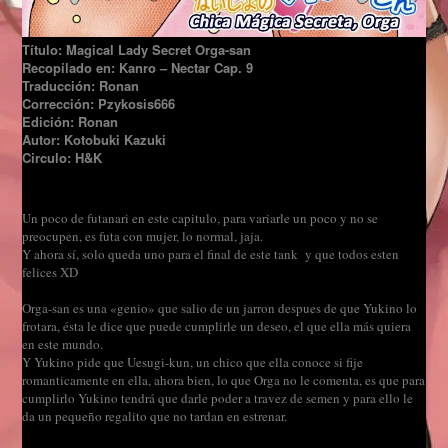
Título: Magical Lady Secret Orga-san
Recopilado en: Kanro – Nectar Cap. 9
Traducción: Ronan
Corrección: Pzykosis666
Edición: Ronan
Autor: Kotobuki Kazuki
Circulo: H&K
Un poco de futanari en este capitulo, para variarle un poco y no se
preocupen, es futa con mujer, lo normal, jaja.
Y ahora sí, solo queda uno para el final de este tank y que todos esten
felices XD
Orga-san es una «genio» que salio de un jarron despues de que Yukino lo
frotara, ésta le dice que puede cumplirle un deseo, el que ella más quiera
en este mundo.
Y Yukino pide que Uesugi-kun, un chico que ella conoce si fije
romanticamente en ella, ahora bien, lo que Orga no le comenta, es que para
cumplirlo Yukino tendrá que darle poder a travez de semen y para ello le
da un pequeño regalito que no tardan en estrenar.