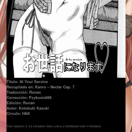
Título: At Your Service
Recopilado en: Kanro – Nectar Cap. 7
Traducción: Ronan
Corrección: Pzykosis666
Edición: Ronan
Autor: Kotobuki Kazuki
Circulo: H&K
Uno menos y ya estamos más cerca a terminar este volumen.