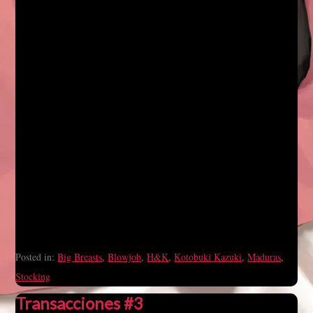
Posted in:
Big Breasts
,
Blowjob
,
H&K
,
Kotobuki Kazuki
,
Maduras
,
Stocking
Transacciones #3