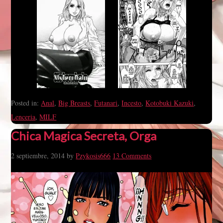
Posted in:
Anal
,
Big Breasts
,
Futanari
,
Incesto
,
Kotobuki Kazuki
,
Lenceria
,
MILF
Chica Magica Secreta, Orga
2 septiembre, 2014
by
Pzykosis666
13 Comments