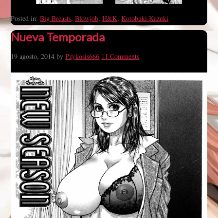
Posted in:
Big Breasts
,
Blowjob
,
H&K
,
Kotobuki Kazuki
Nueva Temporada
19 agosto, 2014
by
Pzykosis666
11 Comments