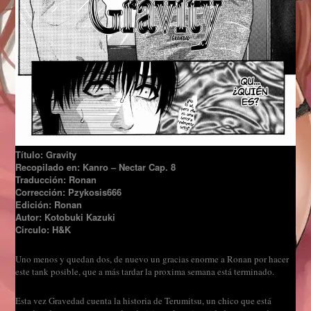
Título: Gravity
Recopilado en: Kanro – Nectar Cap. 8
Traducción: Ronan
Corrección: Pzykosis666
Edición: Ronan
Autor: Kotobuki Kazuki
Circulo: H&K
Uno menos y quedan dos, de nuevo un gracias enorme a Ronan por hacer
este tank posible, que a más tardar la proxima semana está terminado.
Esta vez Gravedad cuenta la historia de Terumitsu, un chico que está