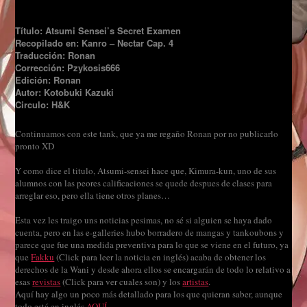
Título: Atsumi Sensei’s Secret Examen
Recopilado en: Kanro – Nectar Cap. 4
Traducción: Ronan
Corrección: Pzykosis666
Edición: Ronan
Autor: Kotobuki Kazuki
Circulo: H&K
Continuamos con este tank, que ya me regaño Ronan por no publicarlo
pronto XD
Y como dice el titulo, Atsumi-sensei hace que, Kimura-kun, uno de sus
alumnos con las peores calificaciones se quede despues de clases para
arreglar eso, pero ella tiene otros planes…
Esta vez les traigo uns noticias pesimas, no sé si alguien se haya dado
cuenta, pero en las e-galleries hubo borradero de mangas y tankoubons y
parece que fue una medida preventiva para lo que se viene en el futuro, ya
que
Fakku
(Click para leer la noticia en inglés) acaba de obtener los
derechos de la Wani y desde ahora ellos se encargarán de todo lo relativo a
esas
revistas
(Click para ver cuales son) y los
artistas
.
Aquí hay algo un poco más detallado para los que quieran saber, aunque
todo está en inglés
AQUÍ
.