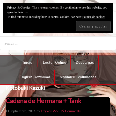
Privacy & Cookies: This site uses cookies. By continuing to use this website, you
Pzykosis666HFansub
agree to their use.
To find out more, including how to control cookies, see here:
Política de cookies
"I'm the best there is at what I do, but what I do best isn't very
nice".
Inicio
Lector Online
Descargas
English Download
Monmusu Volúmenes
Kotobuki Kazuki
Cadena de Hermana + Tank
11 septiembre, 2014
by
Pzykosis666
15 Comments