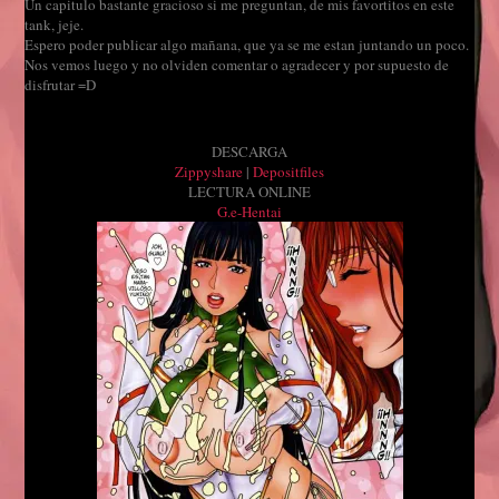
Un capitulo bastante gracioso si me preguntan, de mis favortitos en este
tank, jeje.
Espero poder publicar algo mañana, que ya se me estan juntando un poco.
Nos vemos luego y no olviden comentar o agradecer y por supuesto de
disfrutar =D
DESCARGA
Zippyshare
|
Depositfiles
LECTURA ONLINE
G.e-Hentai