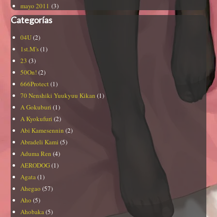
mayo 2011
(3)
Categorías
04U
(2)
1st.M's
(1)
23
(3)
50On!
(2)
666Protect
(1)
70 Nenshiki Yuukyuu Kikan
(1)
A Gokuburi
(1)
A Kyokufuri
(2)
Abi Kamesennin
(2)
Abradeli Kami
(5)
Aduma Ren
(4)
AERODOG
(1)
Agata
(1)
Ahegao
(57)
Aho
(5)
Ahobaka
(5)