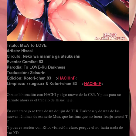
Título: MEA To LOVE
Artista: Hisasi
Círculo: Neko wa manma ga utsukushii
Evento: Comiket 83
Parodia: To LOVE-Ru Darkness
Traducción: Zetsurin
Edición: Kotori-chan 83 >
HACHInF
<
Limpieza: xx.ego.xx & Kotori-chan 83 >
HACHInF
<
Otra colaboración con HACHI y algo nuevo de la C83. Y pues para no
variarle ahora es el trabajo de Hisasi jeje.
En este trabajo se trata de un doujin de TLR Darkness y de una de las
nuevas féminas de esa serie Mea, que lastima que no fuera Tearju-sensei T-
T.
Y pues es acción con Rito, violación claro, porque el no haría nada de
eso XD.