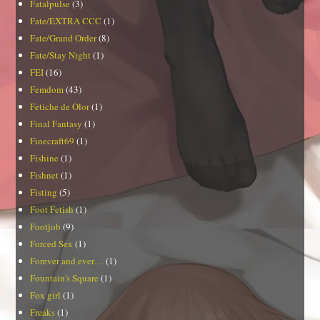
Fatalpulse
(3)
Fate/EXTRA CCC
(1)
Fate/Grand Order
(8)
Fate/Stay Night
(1)
FEI
(16)
Femdom
(43)
Fetiche de Olor
(1)
Final Fantasy
(1)
Finecraft69
(1)
Fishine
(1)
Fishnet
(1)
Fisting
(5)
Foot Fetish
(1)
Footjob
(9)
Forced Sex
(1)
Forever and ever…
(1)
Fountain's Square
(1)
Fox girl
(1)
Freaks
(1)