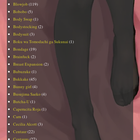
Blowjob
(119)
Bobobo
(5)
Body Swap
(1)
Bodystocking
(2)
Bodysuit
(3)
Boku wa Tomodachi ga Sukunai
(1)
Bondage
(19)
Brainfuck
(2)
Breast Expansion
(2)
Bubuzuke
(1)
Bukkake
(45)
Bunny girl
(4)
Busujima Saeko
(4)
Butcha-U
(1)
Caperucita Roja
(1)
Carn
(1)
Cecilia Alcott
(3)
Centaur
(22)
Centauro
(27)