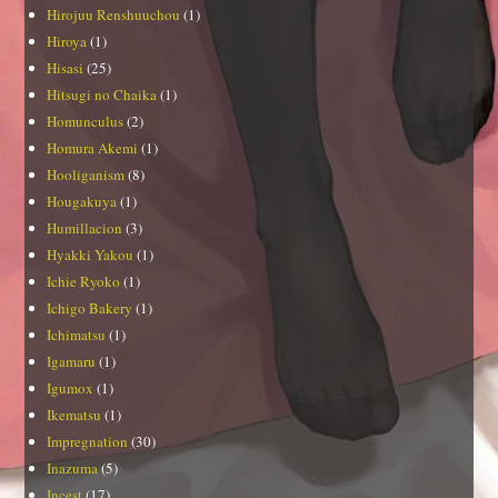
Hirojuu Renshuuchou
(1)
Hiroya
(1)
Hisasi
(25)
Hitsugi no Chaika
(1)
Homunculus
(2)
Homura Akemi
(1)
Hooliganism
(8)
Hougakuya
(1)
Humillacion
(3)
Hyakki Yakou
(1)
Ichie Ryoko
(1)
Ichigo Bakery
(1)
Ichimatsu
(1)
Igamaru
(1)
Igumox
(1)
Ikematsu
(1)
Impregnation
(30)
Inazuma
(5)
Incest
(17)