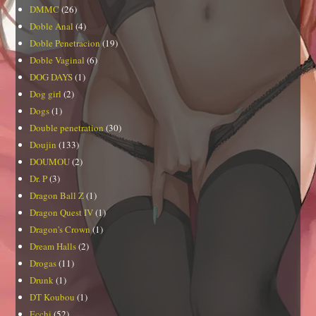
DMMC
(26)
Doble Anal
(4)
Doble Penetracion
(19)
Doble Vaginal
(6)
DOG DAYS
(1)
Dog girl
(2)
Dogs
(1)
Double penetration
(30)
Doujin
(133)
DOUMOU
(2)
Dr. P
(3)
Dragon Ball Z
(1)
Dragon Quest IV
(1)
Dragon's Crown
(1)
Dream Halls
(2)
Drogas
(11)
Drunk
(1)
DT Koubou
(1)
Ecchi
(52)