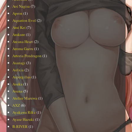
Aoi Nagisa
(7)
Apron
(1)
Aquarion Evol
(2)
Arai Kei
(7)
Arakure
(1)
Arcana Heart
(2)
Aroma Gaeru
(1)
Artoria Pendragon
(1)
Asanagi
(3)
Asfixia
(2)
Aspergillus
(1)
Asuka
(1)
Asuna
(5)
Atelier Maruwa
(1)
AXZ
(6)
Ayakawa Riku
(1)
Ayase Hazuki
(1)
B-RIVER
(1)