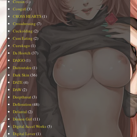
Cousin
(1)
Cowgirl
(3)
CROSS HEARTS
(1)
Crossdressing
(7)
Cuckolding
(2)
Cum Eating
(2)
Cuzukago
(1)
Da Hootch
(37)
DAIGO
(1)
Daitoutaku
(1)
Dark Skin
(36)
DATE
(4)
DAW
(2)
Deepthroat
(3)
Defloration
(48)
Delantal
(2)
Demon Girl
(11)
Digital Accel Works
(5)
Digital Lover
(1)