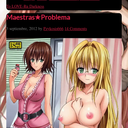
To LOVE-Ru Darkness
Maestras★Problema
3 septiembre, 2012
by
Pzykosis666
14 Comments