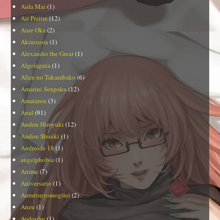
Aida Mai
(1)
Air Praitre
(12)
Aiue Oka
(2)
Akinosora
(1)
Alexander the Great
(1)
Algolagnia
(1)
Alice no Takarabako
(6)
Amarini Senpaku
(12)
Amatarou
(3)
Anal
(91)
Andou Hiroyuki
(12)
Andou Shuuki
(1)
Androide 18
(1)
angelphobia
(1)
Anime
(7)
Aniversario
(1)
Anmitsuyomogitei
(2)
Anzu
(1)
Aodouhu
(1)