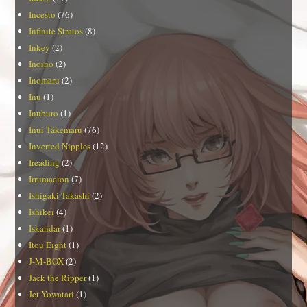
Incesto
(76)
Infinite Stratos
(8)
Inkey
(2)
Inoino
(2)
Inomaru
(2)
Inu
(1)
Inuburo
(1)
Inui Takemaru
(76)
Inverted Nipples
(12)
Ireading
(2)
Irrumacion
(7)
Ishigaki Takashi
(2)
Ishikei
(4)
Iskandar
(1)
Itou Eight
(1)
J-M-BOX
(2)
Jack the Ripper
(1)
Jet Yowatari
(1)