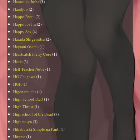
Hanasuka Iroha
(1)
Handjob
(2)
Happo Ryuu
(2)
Happoubi Jin
(2)
Happy Sex
(4)
Harada Shigemitsu
(2)
Hayami Osamu
(1)
Heartcatch Pretty Cure
(1)
Heels
(3)
Hell Teacher Nube
(1)
HG Chagawa
(1)
HGH
(1)
Higenamuchi
(1)
High School DxD
(1)
High Thrust
(1)
Highschool of the Dead
(7)
Higuma-ya
(3)
Hikakuteki Simple na Panti
(1)
Hirame
(1)