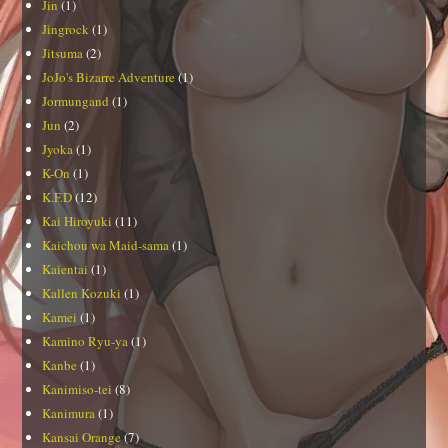
Jin
(1)
Jingrock
(1)
Jitsuma
(2)
JoJo's Bizarre Adventure
(1)
Jormungand
(1)
Jun
(2)
Jyoka
(1)
K-On
(1)
K.F.D
(12)
Kai Hiroyuki
(11)
Kaichou wa Maid-sama
(1)
Kaientai
(1)
Kallen Kozuki
(1)
Kamei
(1)
Kamino Ryu-ya
(1)
Kanbe
(1)
Kanimiso-tei
(8)
Kanimura
(1)
Kansai Orange
(7)