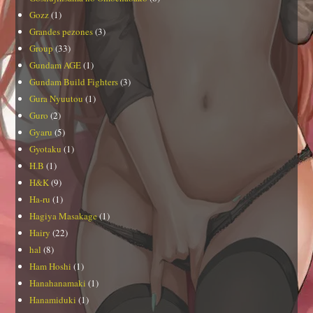
Gozz
(1)
Grandes pezones
(3)
Group
(33)
Gundam AGE
(1)
Gundam Build Fighters
(3)
Gura Nyuutou
(1)
Guro
(2)
Gyaru
(5)
Gyotaku
(1)
H.B
(1)
H&K
(9)
Ha-ru
(1)
Hagiya Masakage
(1)
Hairy
(22)
hal
(8)
Ham Hoshi
(1)
Hanahanamaki
(1)
Hanamiduki
(1)