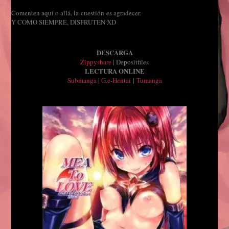
Comenten aquí o allá, la cuestión es agradecer.
Y COMO SIEMPRE, DISFRUTEN XD
DESCARGA
Zippyshare
| Depositfiles
LECTURA ONLINE
Submanga
|
G.e-Hentai
|
Tumanga