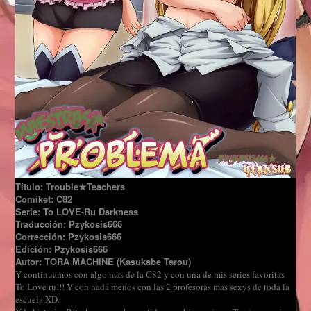
Título: Trouble★Teachers
Comiket: C82
Serie: To LOVE-Ru Darkness
Traducción: Pzykosis666
Corrección: Pzykosis666
Edición: Pzykosis666
Autor: TORA MACHINE (Kasukabe Tarou)
Y continuamos con algo mas de la C82 y con una de mis series favoritas
To Love ru!!! Y con nada menos con las 2 profesoras mas sexys de toda la
escuela XD.