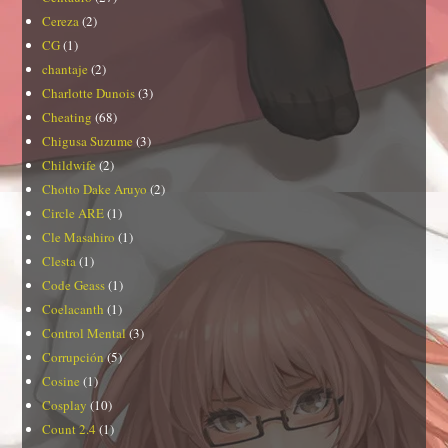
Cereza
(2)
CG
(1)
chantaje
(2)
Charlotte Dunois
(3)
Cheating
(68)
Chigusa Suzume
(3)
Childwife
(2)
Chotto Dake Aruyo
(2)
Circle ARE
(1)
Cle Masahiro
(1)
Clesta
(1)
Code Geass
(1)
Coelacanth
(1)
Control Mental
(3)
Corrupción
(5)
Cosine
(1)
Cosplay
(10)
Count 2.4
(1)