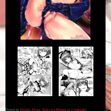
Posted in:
Doujin
,
Hisasi
,
Neko wa Manma ga Utsukushii
,