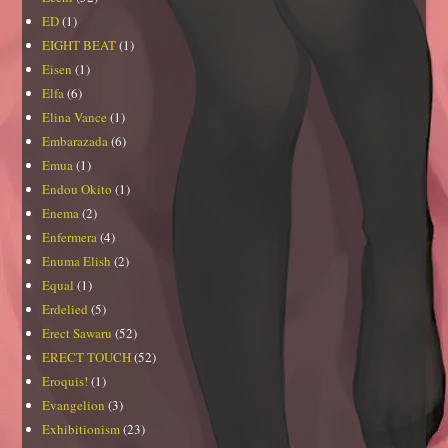
ED
(1)
EIGHT BEAT
(1)
Eisen
(1)
Elfa
(6)
Elina Vance
(1)
Embarazada
(6)
Emua
(1)
Endou Okito
(1)
Enema
(2)
Enfermera
(4)
Enuma Elish
(2)
Equal
(1)
Erdelied
(5)
Erect Sawaru
(52)
ERECT TOUCH
(52)
Eroquis!
(1)
Evangelion
(3)
Exhibitionism
(23)