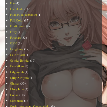
Fue
(4)
Fuetakishi
(1)
Fuka Fuka Tenshoku
(1)
Full Color
(87)
Funikigumi
(9)
Furry
(4)
Futanari
(33)
G500
(1)
Gangbang
(17)
Gate of XIII
(1)
Gender Bender
(10)
Genshiken
(6)
Gilgamesh
(1)
Girigiri Nijiiro
(1)
Glasses
(30)
Glory hole
(3)
Goban
(10)
Goromenz
(14)
Goshujinsama no Omochabako
(8)