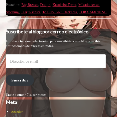
Posted in:
Big Breasts
,
Doujin
,
Kasukabe Tarou
,
Mikado-sensei
,
Stocking
,
Tearju-sensei
,
To LOVE-Ru Darkness
,
TORA MACHINE
Suscríbete al blog por correo electrónico
Introduce tu correo electrónico para suscribirte a este blog y recibir
notificaciones de nuevas entradas.
Suscribir
Únete a otros 47 suscriptores
Meta
Acceder