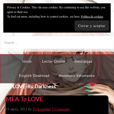
Privacy & Cookies: This site uses cookies. By continuing to use this website, you
Pzykosis666HFansub
agree to their use.
To find out more, including how to control cookies, see here:
Política de cookies
"I'm the best there is at what I do, but what I do best isn't very
nice".
Inicio
Lector Online
Descargas
English Download
Monmusu Volúmenes
To LOVE-Ru Darkness
MEA To LOVE
15 enero, 2013
by
Pzykosis666
5 Comments