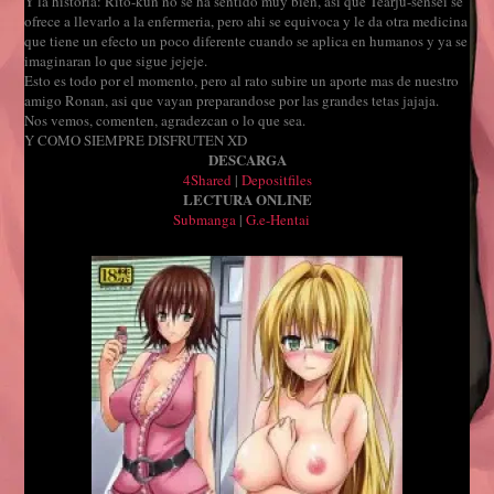
Y la historia: Rito-kun no se ha sentido muy bien, asi que Tearju-sensei se
ofrece a llevarlo a la enfermeria, pero ahi se equivoca y le da otra medicina
que tiene un efecto un poco diferente cuando se aplica en humanos y ya se
imaginaran lo que sigue jejeje.
Esto es todo por el momento, pero al rato subire un aporte mas de nuestro
amigo Ronan, asi que vayan preparandose por las grandes tetas jajaja.
Nos vemos, comenten, agradezcan o lo que sea.
Y COMO SIEMPRE DISFRUTEN XD
DESCARGA
4Shared
|
Depositfiles
LECTURA ONLINE
Submanga
|
G.e-Hentai