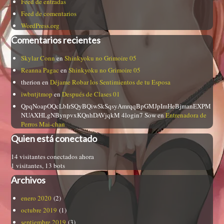
Feed de entradas
Feed de comentarios
WordPress.org
Comentarios recientes
Skylar Conn
en
Shinkyoku no Grimoire 05
Reanna Pagac
en
Shinkyoku no Grimoire 05
therion
en
Déjame Robar los Sentimientos de tu Esposa
iwbntjtmop
en
Después de Clases 01
QpqNoapOQcLbIrSQyBQiwSkSqsyAmrqqBpGMJpImHeBjmanEXPM
NUAXHLgNBynpvxKQnhDAVjqkM 4login7 Sow
en
Entrenadora de
Perros Mai-chan
Quien está conectado
14 visitantes conectados ahora
1 visitantes,
13 bots
Archivos
enero 2020
(2)
octubre 2019
(1)
septiembre 2019
(3)