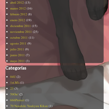
abril 2012
(13)
marzo 2012
(16)
febrero 2012
(8)
enero 2012
(19)
diciembre 2011
(15)
noviembre 2011
(25)
octubre 2011
(11)
agosto 2011
(9)
julio 2011
(9)
junio 2011
(7)
mayo 2011
(3)
Categorías
04U
(2)
1st.M's
(1)
23
(3)
50On!
(2)
666Protect
(1)
70 Nenshiki Yuukyuu Kikan
(1)