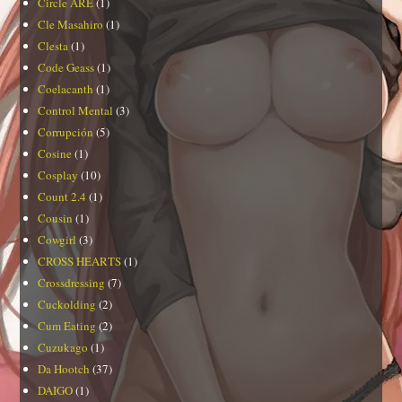
Circle ARE
(1)
Cle Masahiro
(1)
Clesta
(1)
Code Geass
(1)
Coelacanth
(1)
Control Mental
(3)
Corrupción
(5)
Cosine
(1)
Cosplay
(10)
Count 2.4
(1)
Cousin
(1)
Cowgirl
(3)
CROSS HEARTS
(1)
Crossdressing
(7)
Cuckolding
(2)
Cum Eating
(2)
Cuzukago
(1)
Da Hootch
(37)
DAIGO
(1)