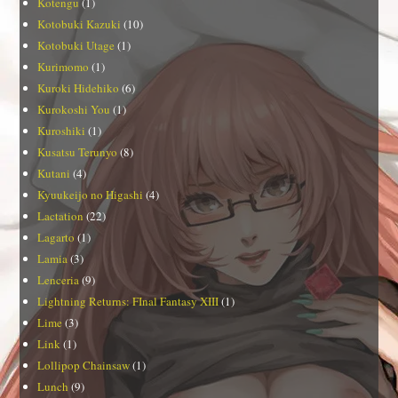
Kotengu
(1)
Kotobuki Kazuki
(10)
Kotobuki Utage
(1)
Kurimomo
(1)
Kuroki Hidehiko
(6)
Kurokoshi You
(1)
Kuroshiki
(1)
Kusatsu Terunyo
(8)
Kutani
(4)
Kyuukeijo no Higashi
(4)
Lactation
(22)
Lagarto
(1)
Lamia
(3)
Lenceria
(9)
Lightning Returns: FInal Fantasy XIII
(1)
Lime
(3)
Link
(1)
Lollipop Chainsaw
(1)
Lunch
(9)