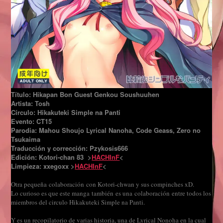
Título: Hikapan Bon Guest Genkou Soushuuhen
Artista: Tosh
Círculo: Hikakuteki Simple na Panti
Evento: CT15
Parodia: Mahou Shoujo Lyrical Nanoha, Code Geass, Zero no
Tsukaima
Traducción y corrección: Pzykosis666
Edición: Kotori-chan 83 >
HACHInF
<
Limpieza: xxegoxx >
HACHInF
<
Otra pequeña colaboración con Kotori-chwan y sus compinches xD.
Lo curioso es que este manga también es una colaboración entre todos los
miembros del circulo Hikakuteki Simple na Panti.
Y es un recopilatorio de varias historia, una de Lyrical Nonoha en la cual