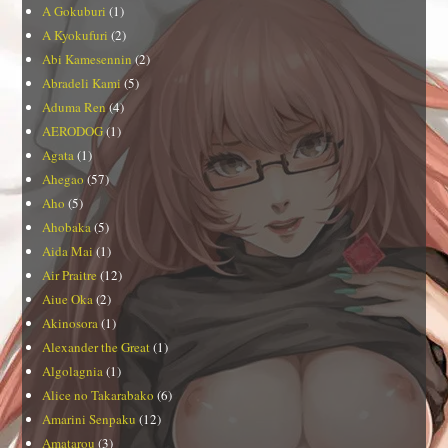
A Gokuburi
(1)
A Kyokufuri
(2)
Abi Kamesennin
(2)
Abradeli Kami
(5)
Aduma Ren
(4)
AERODOG
(1)
Agata
(1)
Ahegao
(57)
Aho
(5)
Ahobaka
(5)
Aida Mai
(1)
Air Praitre
(12)
Aiue Oka
(2)
Akinosora
(1)
Alexander the Great
(1)
Algolagnia
(1)
Alice no Takarabako
(6)
Amarini Senpaku
(12)
Amatarou
(3)