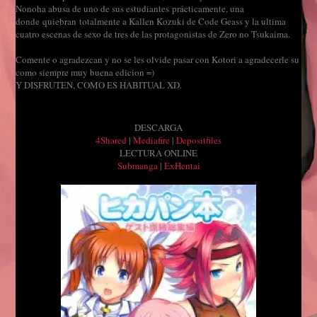
Nonoha abusa de uno de sus estudiantes prácticamente, una
donde quiebran totalmente a Kallen Kozuki de Code Geass y la ultima
cuatro escenas de sexo de tres de las protagonistas de Zero no Tsukaima.
Comente o agradezcan y no se les olvide pasar con Kotori a agradecerle su
como siempre muy buena edicion =)
Y DISFRUTEN, COMO ES HABITUAL XD.
DESCARGA
4Shared
|
Mediafire
|
Depositfiles
LECTURA ONLINE
Submanga
|
ExHentai