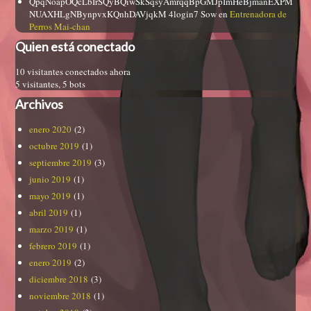
QpqNoapOQcLbIrSQyBQiwSkSqsyAmrqqBpGMJpImHeBjmanEXPM
NUAXHLgNBynpvxKQnhDAVjqkM 4login7 Sow
en
Entrenadora de
Perros Mai-chan
Quien está conectado
10 visitantes conectados ahora
5 visitantes,
5 bots
Archivos
enero 2020
(2)
octubre 2019
(1)
septiembre 2019
(3)
junio 2019
(1)
mayo 2019
(1)
abril 2019
(1)
marzo 2019
(1)
febrero 2019
(1)
enero 2019
(2)
diciembre 2018
(3)
noviembre 2018
(1)