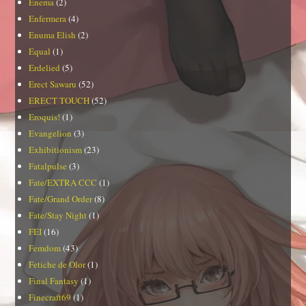
Enema
(2)
Enfermera
(4)
Enuma Elish
(2)
Equal
(1)
Erdelied
(5)
Erect Sawaru
(52)
ERECT TOUCH
(52)
Eroquis!
(1)
Evangelion
(3)
Exhibitionism
(23)
Fatalpulse
(3)
Fate/EXTRA CCC
(1)
Fate/Grand Order
(8)
Fate/Stay Night
(1)
FEI
(16)
Femdom
(43)
Fetiche de Olor
(1)
Final Fantasy
(1)
Finecraft69
(1)