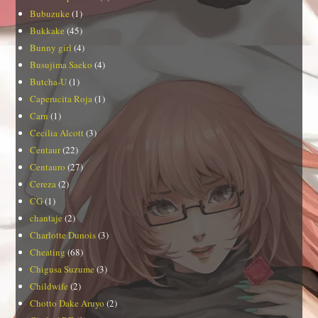
Bubuzuke
(1)
Bukkake
(45)
Bunny girl
(4)
Busujima Saeko
(4)
Butcha-U
(1)
Caperucita Roja
(1)
Carn
(1)
Cecilia Alcott
(3)
Centaur
(22)
Centauro
(27)
Cereza
(2)
CG
(1)
chantaje
(2)
Charlotte Dunois
(3)
Cheating
(68)
Chigusa Suzume
(3)
Childwife
(2)
Chotto Dake Aruyo
(2)