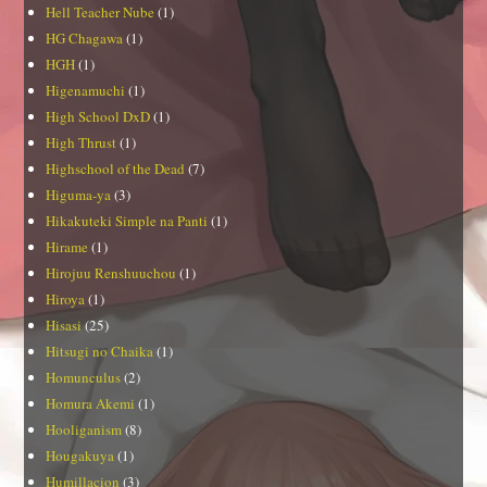
Hell Teacher Nube
(1)
HG Chagawa
(1)
HGH
(1)
Higenamuchi
(1)
High School DxD
(1)
High Thrust
(1)
Highschool of the Dead
(7)
Higuma-ya
(3)
Hikakuteki Simple na Panti
(1)
Hirame
(1)
Hirojuu Renshuuchou
(1)
Hiroya
(1)
Hisasi
(25)
Hitsugi no Chaika
(1)
Homunculus
(2)
Homura Akemi
(1)
Hooliganism
(8)
Hougakuya
(1)
Humillacion
(3)