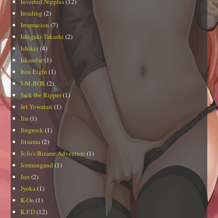
Inverted Nipples
(12)
Ireading
(2)
Irrumacion
(7)
Ishigaki Takashi
(2)
Ishikei
(4)
Iskandar
(1)
Itou Eight
(1)
J-M-BOX
(2)
Jack the Ripper
(1)
Jet Yowatari
(1)
Jin
(1)
Jingrock
(1)
Jitsuma
(2)
JoJo's Bizarre Adventure
(1)
Jormungand
(1)
Jun
(2)
Jyoka
(1)
K-On
(1)
K.F.D
(12)