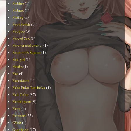
Fishine
(1)
Fishnet
(1)
Fisting
(5)
Foot Fetish
(1)
Footjob
(9)
Forced Sex
(1)
Forever and ever…
(1)
Fountain's Square
(1)
Fox girl
(1)
Freaks
(1)
Fue
(4)
Fuetakishi
(1)
Fuka Fuka Tenshoku
(1)
Full Color
(87)
Funikigumi
(9)
Furry
(4)
Futanari
(33)
G500
(1)
Gangbang
(17)