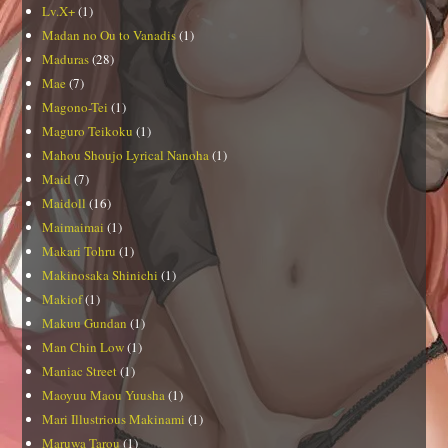
Lv.X+
(1)
Madan no Ou to Vanadis
(1)
Maduras
(28)
Mae
(7)
Magono-Tei
(1)
Maguro Teikoku
(1)
Mahou Shoujo Lyrical Nanoha
(1)
Maid
(7)
Maidoll
(16)
Maimaimai
(1)
Makari Tohru
(1)
Makinosaka Shinichi
(1)
Makiof
(1)
Makuu Gundan
(1)
Man Chin Low
(1)
Maniac Street
(1)
Maoyuu Maou Yuusha
(1)
Mari Illustrious Makinami
(1)
Maruwa Tarou
(1)