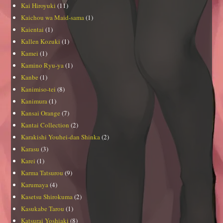
Kai Hiroyuki
(11)
Kaichou wa Maid-sama
(1)
Kaientai
(1)
Kallen Kozuki
(1)
Kamei
(1)
Kamino Ryu-ya
(1)
Kanbe
(1)
Kanimiso-tei
(8)
Kanimura
(1)
Kansai Orange
(7)
Kantai Collection
(2)
Karakishi Youhei-dan Shinka
(2)
Karasu
(3)
Karei
(1)
Karma Tatsurou
(9)
Karumaya
(4)
Kasetsu Shirokuma
(2)
Kasukabe Tarou
(1)
Katsurai Yoshiaki
(8)