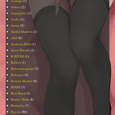
Asanagi
(3)
Asfixia
(2)
Aspergillus
(1)
Asuka
(1)
Asuna
(5)
Atelier Maruwa
(1)
AXZ
(6)
Ayakawa Riku
(1)
Ayase Hazuki
(1)
B-RIVER
(1)
Baikou
(1)
Bakemonogatari
(5)
Bakunyu
(2)
Basutei Shower
(8)
BDSM
(3)
Bear Hand
(2)
Beauty Mark
(8)
Bestiality
(7)
Big ass
(86)