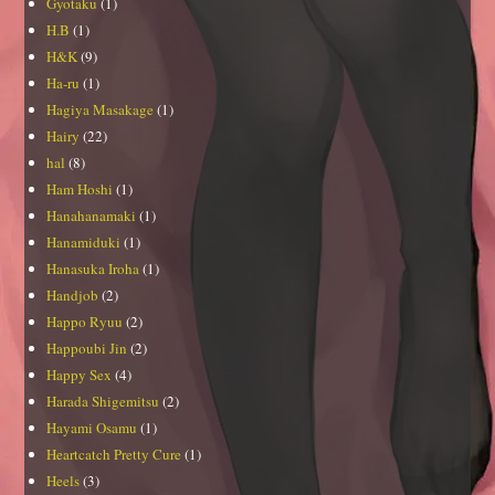
Gyotaku
(1)
H.B
(1)
H&K
(9)
Ha-ru
(1)
Hagiya Masakage
(1)
Hairy
(22)
hal
(8)
Ham Hoshi
(1)
Hanahanamaki
(1)
Hanamiduki
(1)
Hanasuka Iroha
(1)
Handjob
(2)
Happo Ryuu
(2)
Happoubi Jin
(2)
Happy Sex
(4)
Harada Shigemitsu
(2)
Hayami Osamu
(1)
Heartcatch Pretty Cure
(1)
Heels
(3)