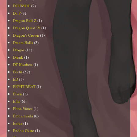
DOUMOU
(2)
Dr. P
(3)
Dragon Ball Z
(1)
Dragon Quest IV
(1)
Dragon's Crown
(1)
Dream Halls
(2)
Drogas
(11)
Drunk
(1)
DT Koubou
(1)
Ecchi
(52)
ED
(1)
EIGHT BEAT
(1)
Eisen
(1)
Elfa
(6)
Elina Vance
(1)
Embarazada
(6)
Emua
(1)
Endou Okito
(1)