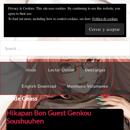
Privacy & Cookies: This site uses cookies. By continuing to use this website, you
Pzykosis666HFansub
agree to their use.
To find out more, including how to control cookies, see here:
Política de cookies
"I'm the best there is at what I do, but what I do best isn't very
nice".
Inicio
Lector Online
Descargas
English Download
Monmusu Volúmenes
Code Geass
Hikapan Bon Guest Genkou
Soushuuhen