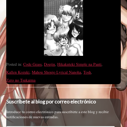
Posted in:
Code Geass
,
Doujin
,
Hikakuteki Simple na Panti
,
Kallen Kozuki
,
Mahou Shoujo Lyrical Nanoha
,
Tosh
,
Zero no Tsukaima
Suscríbete al blog por correo electrónico
Introduce tu correo electrónico para suscribirte a este blog y recibir
notificaciones de nuevas entradas.