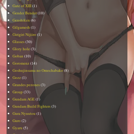
Gate of XIII
(1)
Gender Bender
(10)
Genshiken
(6)
Gilgamesh
(1)
Girigiri Nijiiro
(1)
Glasses
(30)
Glory hole
(3)
Goban
(10)
Goromenz
(14)
Goshujinsama no Omochabako
(8)
Gozz
(1)
Grandes pezones
(3)
Group
(33)
Gundam AGE
(1)
Gundam Build Fighters
(3)
Gura Nyuutou
(1)
Guro
(2)
Gyaru
(5)