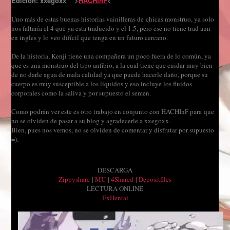
Edición: xxegoxx >
HACHInF
<
Uno más de estas buenas historias vainilleras de chicas monstruo, ya solo
nos faltaría el 4 que ya esta traducido y el 1.5, pero ese no tiene trad aun
en ingles y lo veo difícil que tenga en un futuro cercano.
De la historia, Kenji tiene una compañera un poco fuera de lo común, ya
que es una monstruo del tipo anfibio, a la cual tiene que cuidar muy bien
de no darle agua de mala calidad ya que puede hacerle daño, porque su
cuerpo es muy susceptible a los líquidos y eso incluye los fluidos
corporales como la saliva y por supuesto el semen.
Como podrán ver este es otro trabajo en conjunto con HACHInF para que
no se olviden de pasar a su blog y agradecerle a xxegoxx.
Bien, pues nos vemos, no se olviden de comentar y disfrutar por supuesto
=).
DESCARGA
Zippyshare
|
MU
|
4Shared
|
Depositfiles
LECTURA ONLINE
ExHentai