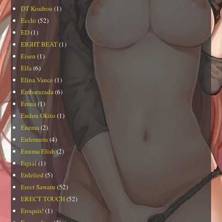
DT Koubou
(1)
Ecchi
(52)
ED
(1)
EIGHT BEAT
(1)
Eisen
(1)
Elfa
(6)
Elina Vance
(1)
Embarazada
(6)
Emua
(1)
Endou Okito
(1)
Enema
(2)
Enfermera
(4)
Enuma Elish
(2)
Equal
(1)
Erdelied
(5)
Erect Sawaru
(52)
ERECT TOUCH
(52)
Eroquis!
(1)