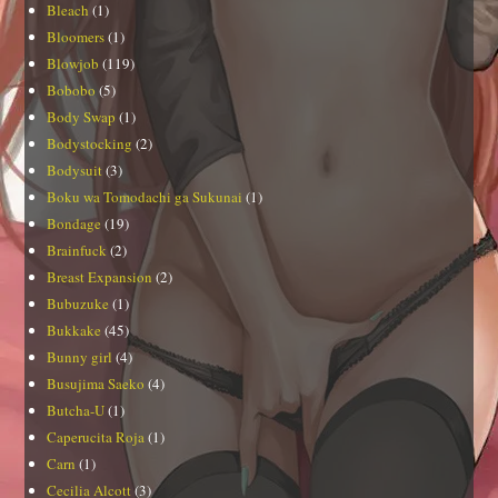
Bleach
(1)
Bloomers
(1)
Blowjob
(119)
Bobobo
(5)
Body Swap
(1)
Bodystocking
(2)
Bodysuit
(3)
Boku wa Tomodachi ga Sukunai
(1)
Bondage
(19)
Brainfuck
(2)
Breast Expansion
(2)
Bubuzuke
(1)
Bukkake
(45)
Bunny girl
(4)
Busujima Saeko
(4)
Butcha-U
(1)
Caperucita Roja
(1)
Carn
(1)
Cecilia Alcott
(3)