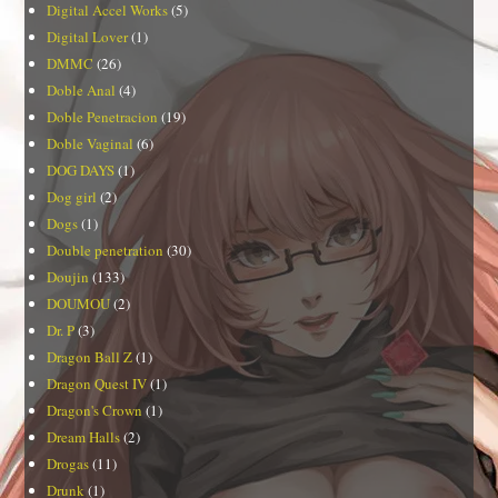
Digital Accel Works
(5)
Digital Lover
(1)
DMMC
(26)
Doble Anal
(4)
Doble Penetracion
(19)
Doble Vaginal
(6)
DOG DAYS
(1)
Dog girl
(2)
Dogs
(1)
Double penetration
(30)
Doujin
(133)
DOUMOU
(2)
Dr. P
(3)
Dragon Ball Z
(1)
Dragon Quest IV
(1)
Dragon's Crown
(1)
Dream Halls
(2)
Drogas
(11)
Drunk
(1)