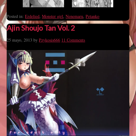
Posted in:
Erdelied
,
Monster girl
,
Nenemaru
,
Petanko
Ajin Shoujo Tan Vol. 2
25 mayo, 2013
by
Pzykosis666
11 Comments