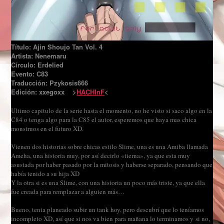
Título: Ajin Shoujo Tan Vol. 4
Artista: Nenemaru
Círculo: Erdelied
Evento: C83
Traducción: Pzykosis666
Edición: xxegoxx >
HACHInF
<
Ultimo capitulo de la serie hasta el momento, no he visto si saco algo en la
C84 o tenga algo para la C85 el autor, esperemos que haya mas chica
monstruos en el futuro XD.
Vienen dos historias sobre chicas estilo Slime, una es una Amiba llamada
Ameha, una historia muy, por así decirlo «tierna», ya que esta muy
asustada por haber pasado por la mitosis y haberse separado, pensando que
había tenido a su hija XD
Y la otra si es una Slime, con una historia un poco más triste, ya que ella
fue creada para remplazar a alguien más…
Bueno, tenia planeado subir un tank hoy, pero descubrí que lo teníamos
incompleto XD, así que si nos va bien para mañana lo terminamos y si no,