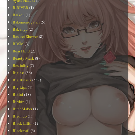
Ayase Hazuki
(1)
B-RIVER
(1)
Baikou
(1)
Bakemonogatari
(5)
Bakunyu
(2)
Basutei Shower
(8)
BDSM
(3)
Bear Hand
(2)
Beauty Mark
(8)
Bestiality
(7)
Big ass
(86)
Big Breasts
(587)
Big Lips
(4)
Bikini
(18)
Biribiri
(1)
BitchMaker
(1)
Biyondo
(1)
Black Lilith
(1)
Blackmail
(6)