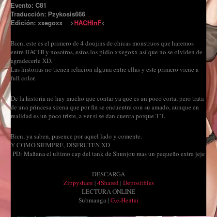
Evento: C81
Traducción: Pzykosis666
Edición: xxegoxx >
HACHInF
<
Bien, este es el primero de 4 doujins de chicas monstruos que haremos
entre HACHI y nosotros, estos los pidio xxegoxx así que no se olviden de
agradecerle XD.
Las historias no tienen relacion alguna entre ellas y este primero viene a
full color.
De la historia no hay mucho que contar ya que es un poco corta, pero trata
de una princesa sirena que por fin se encuentra con su amado, aunque en
realidad es un poco triste, a ver si se dan cuenta porque T-T.
Bien, ya saben, pasence por aquel lado y comente.
Y COMO SIEMPRE, DISFRUTEN XD
PD: Mañana el ultimo cap del tank de Shunjou mas un pequeño extra jeje
DESCARGA
Zippyshare
|
4Shared
|
Depositfiles
LECTURA ONLINE
Submanga |
G.e-Hentai