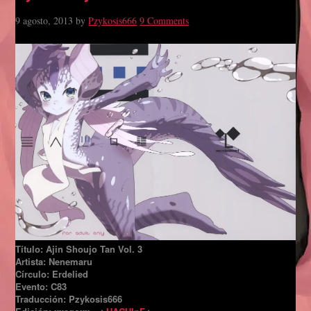
9 agosto, 2013
by
Pzykosis666
9 Comments
Título: Ajin Shoujo Tan Vol. 3
Artista: Nenemaru
Círculo: Erdelied
Evento: C83
Traducción: Pzykosis666