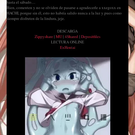
hasta el sábado…
Bien, comenten y no se olviden de pasarse a agradecerle a xxegoxx en
HACHI, porque sin él, esto no habría salido nunca a la luz y pues como
siempre disfruten de la lindura, jeje.
DESCARGA
Zippyshare
|
MU
|
4Shared
|
Depositfiles
LECTURA ONLINE
ExHentai