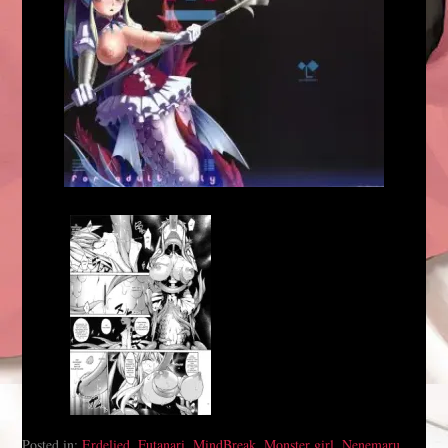
Posted in:
Erdelied
,
Futanari
,
MindBreak
,
Monster girl
,
Nenemaru