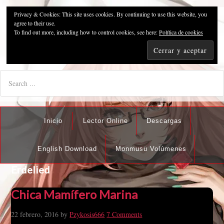
Privacy & Cookies: This site uses cookies. By continuing to use this website, you
Pzykosis666HFansub
agree to their use.
To find out more, including how to control cookies, see here:
Política de cookies
"I'm the best there is at what I do, but what I do best isn't very
nice".
Inicio
Lector Online
Descargas
English Download
Monmusu Volúmenes
Erdelied
Chica Mamífero Marina
22 febrero, 2016
by
Pzykosis666
7 Comments