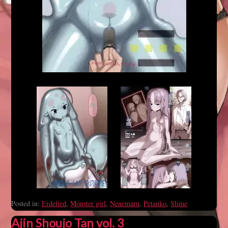
Posted in:
Erdelied
,
Monster girl
,
Nenemaru
,
Petanko
,
Slime
Ajin Shoujo Tan vol. 3