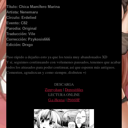
Título: Chica Mamífero Marina
Artista: Nenemaru
Círculo: Erdelied
Evento: C82
Parodia: Original
Traducción: Vile
Corrección: Pzykosis666
Edición: Drxgo
Paso rápido a dejarles esto ya que los tenía muy abandonados XD
Y sí, seguimos continuando con volumenes pausados, tenemos que acabar
todos los atrasados para poder continuar, así que esperen más antiguos.
Comenten, agradezcan y como siempre, disfruten =)
DESCARGA
Zippyshare
|
Depositfiles
LECTURA ONLINE
G.e-Hentai
|
P666HF