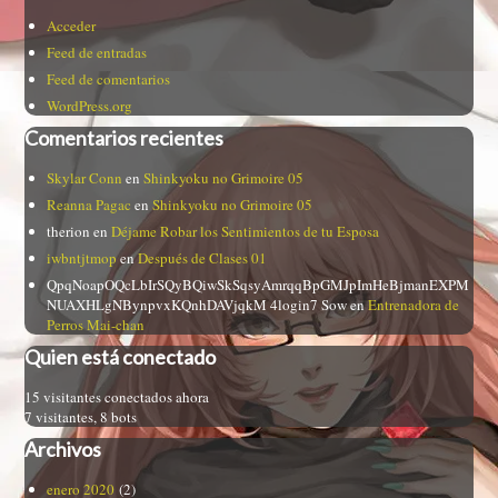
Acceder
Feed de entradas
Feed de comentarios
WordPress.org
Comentarios recientes
Skylar Conn
en
Shinkyoku no Grimoire 05
Reanna Pagac
en
Shinkyoku no Grimoire 05
therion
en
Déjame Robar los Sentimientos de tu Esposa
iwbntjtmop
en
Después de Clases 01
QpqNoapOQcLbIrSQyBQiwSkSqsyAmrqqBpGMJpImHeBjmanEXPM
NUAXHLgNBynpvxKQnhDAVjqkM 4login7 Sow
en
Entrenadora de
Perros Mai-chan
Quien está conectado
15 visitantes conectados ahora
7 visitantes,
8 bots
Archivos
enero 2020
(2)