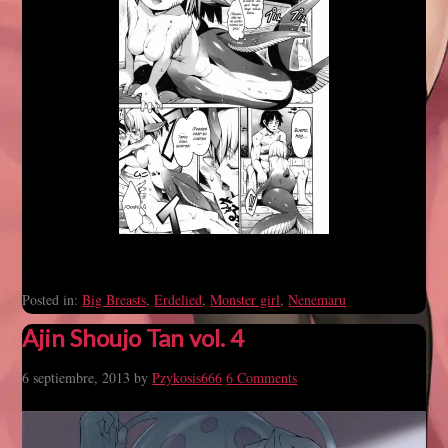
Posted in:
Big Breasts
,
Erdelied
,
Monster girl
,
Nenemaru
Ajin Shoujo Tan vol. 4
6 septiembre, 2013
by
Pzykosis666
6 Comments