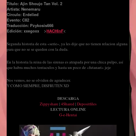
Título: Ajin Shoujo Tan Vol. 2
Artista: Nenemaru
Círculo: Erdelied
Evento: C82
Traducción: Pzykosis666
Edición: xxegoxx >
HACHInF
<
Segunda historia de esta «serie», ya les dije que no tienen relacion alguna
para que no se se queden con la duda.
En la historia la reina de las sirenas es atrapada por una chica pulpo, así
que habra muchos tentaculos y hasta un poco de «futanari» jeje
Nos vemos, no se olviden de agradecer.
Y COMO SIEMPRE, DISFRUTEN XD
DESCARGA
Zippyshare
|
4Shared
|
Depositfiles
LECTURA ONLINE
G-e-Hentai