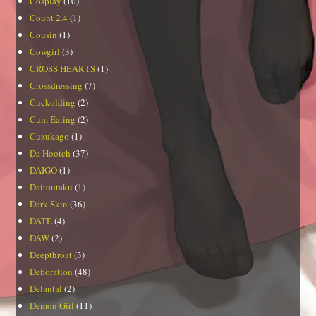
Cosplay
(10)
Count 2.4
(1)
Cousin
(1)
Cowgirl
(3)
CROSS HEARTS
(1)
Crossdressing
(7)
Cuckolding
(2)
Cum Eating
(2)
Cuzukago
(1)
Da Hootch
(37)
DAIGO
(1)
Daitoutaku
(1)
Dark Skin
(36)
DATE
(4)
DAW
(2)
Deepthroat
(3)
Defloration
(48)
Delantal
(2)
Demon Girl
(11)