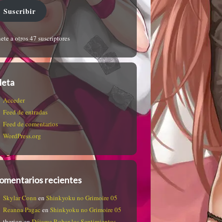
Suscribir
ete a otros 47 suscriptores
eta
Acceder
Feed de entradas
Feed de comentarios
WordPress.org
omentarios recientes
Skylar Conn
en
Shinkyoku no Grimoire 05
Reanna Pagac
en
Shinkyoku no Grimoire 05
therion
en
Déjame Robar los Sentimientos