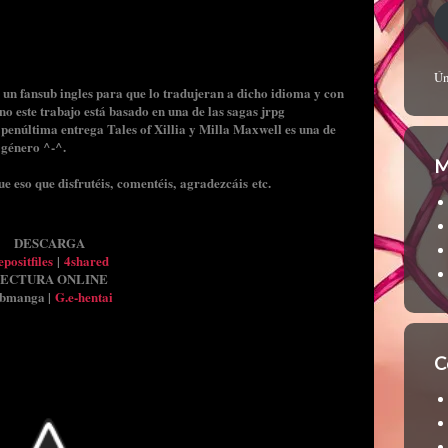
Ún
a un fansub ingles para que lo tradujeran a dicho idioma y con
eno este trabajo está basado en una de las sagas jrpg
a penúltima entrega Tales of Xillia y Milla Maxwell es una de
 género ^-^.
M
 eso que disfrutéis, comentéis, agradezcáis etc.
DESCARGA
positfiles
|
4shared
ECTURA ONLINE
bmanga |
G.e-hentai
C