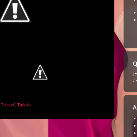
Q
17
7 
,
Tales of
,
Tsukako
A