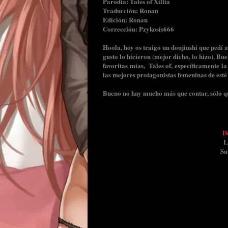
Parodia: Tales of Xillia
Traducción: Ronan
Edición: Ronan
Corrección: Pzykosis666
Hoola, hoy os traigo un doujinshi que pedí 
gusto lo hicieron (mejor dicho, lo hizo). Bu
favoritas mías, Tales of, específicamente l
las mejores protagonistas femeninas de esté
Bueno no hay mucho más que contar, sólo que
De
L
Su