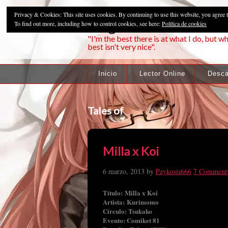
Privacy & Cookies: This site uses cookies. By continuing to use this website, you agree t
Pzykosis666HFa
To find out more, including how to control cookies, see here:
Política de cookies
"I'm the best there is at what I do, but wh
best isn't very nice".
Inicio
Lector Online
Desca
Tales of
Milla x Koi
6 marzo, 2013
by
Pzykosis666
7 Comment
Título: Milla x Koi
Artista: Kurimomo
Círculo: Tsukako
Evento: Comiket 81