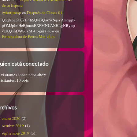
de tu Esposa
iwbntjtmop
en
Después de Clases 01
QpqNoapOQcLbIrSQyBQiwSkSqsyAmrqqB
pGMJpImHeBjmanEXPMNUAXHLgNBynp
vxKQnhDAVjqkM 4login7 Sow
en
Entrenadora de Perros Mai-chan
uien está conectado
 visitantes conectados ahora
visitantes,
10 bots
rchivos
enero 2020
(2)
octubre 2019
(1)
septiembre 2019
(3)