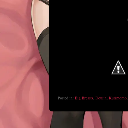
Posted in:
Big Breasts
,
Doujin
,
Kurimomo