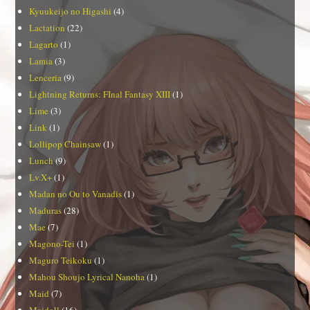
Kyuukeijo no Higashi
(4)
Lactation
(22)
Lagarto
(1)
Lamia
(3)
Lenceria
(9)
Lightning Returns: FInal Fantasy XIII
(1)
Lime
(3)
Link
(1)
Lollipop Chainsaw
(1)
Lunch
(9)
Lv.X+
(1)
Madan no Ou to Vanadis
(1)
Maduras
(28)
Mae
(7)
Magono-Tei
(1)
Maguro Teikoku
(1)
Mahou Shoujo Lyrical Nanoha
(1)
Maid
(7)