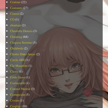
Centaur
(22)
Centauro
(27)
Cereza
(2)
CG
(1)
chantaje
(2)
Charlotte Dunois
(3)
Cheating
(68)
Chigusa Suzume
(3)
Childwife
(2)
Chotto Dake Aruyo
(2)
Circle ARE
(1)
Cle Masahiro
(1)
Clesta
(1)
Code Geass
(1)
Coelacanth
(1)
Control Mental
(3)
Corrupción
(5)
Cosine
(1)
Cosplay
(10)