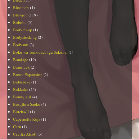
Bleach
(1)
Bloomers
(1)
Blowjob
(119)
Bobobo
(5)
Body Swap
(1)
Bodystocking
(2)
Bodysuit
(3)
Boku wa Tomodachi ga Sukunai
(1)
Bondage
(19)
Brainfuck
(2)
Breast Expansion
(2)
Bubuzuke
(1)
Bukkake
(45)
Bunny girl
(4)
Busujima Saeko
(4)
Butcha-U
(1)
Caperucita Roja
(1)
Carn
(1)
Cecilia Alcott
(3)