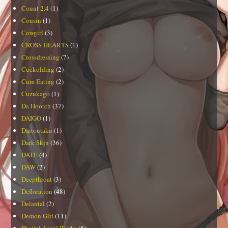
Count 2.4
(1)
Cousin
(1)
Cowgirl
(3)
CROSS HEARTS
(1)
Crossdressing
(7)
Cuckolding
(2)
Cum Eating
(2)
Cuzukago
(1)
Da Hootch
(37)
DAIGO
(1)
Daitoutaku
(1)
Dark Skin
(36)
DATE
(4)
DAW
(2)
Deepthroat
(3)
Defloration
(48)
Delantal
(2)
Demon Girl
(11)