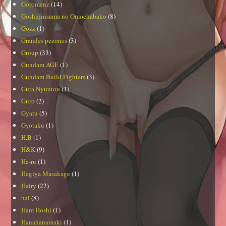
Goromenz
(14)
Goshujinsama no Omochabako
(8)
Gozz
(1)
Grandes pezones
(3)
Group
(33)
Gundam AGE
(1)
Gundam Build Fighters
(3)
Gura Nyuutou
(1)
Guro
(2)
Gyaru
(5)
Gyotaku
(1)
H.B
(1)
H&K
(9)
Ha-ru
(1)
Hagiya Masakage
(1)
Hairy
(22)
hal
(8)
Ham Hoshi
(1)
Hanahanamaki
(1)