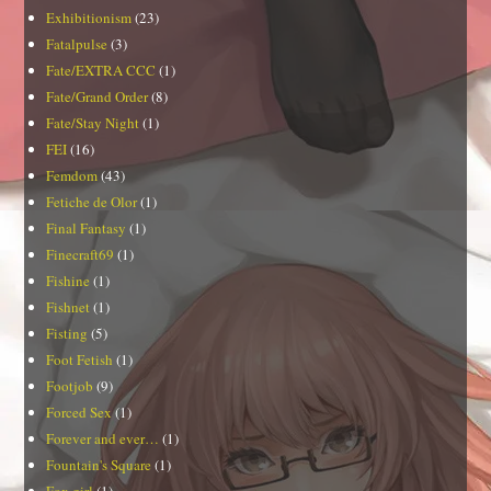
Exhibitionism
(23)
Fatalpulse
(3)
Fate/EXTRA CCC
(1)
Fate/Grand Order
(8)
Fate/Stay Night
(1)
FEI
(16)
Femdom
(43)
Fetiche de Olor
(1)
Final Fantasy
(1)
Finecraft69
(1)
Fishine
(1)
Fishnet
(1)
Fisting
(5)
Foot Fetish
(1)
Footjob
(9)
Forced Sex
(1)
Forever and ever…
(1)
Fountain's Square
(1)