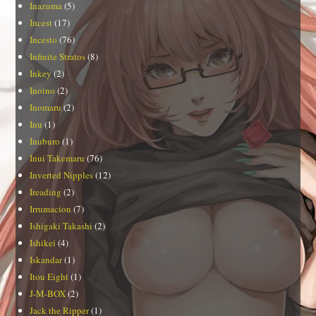
Inazuma
(5)
Incest
(17)
Incesto
(76)
Infinite Stratos
(8)
Inkey
(2)
Inoino
(2)
Inomaru
(2)
Inu
(1)
Inuburo
(1)
Inui Takemaru
(76)
Inverted Nipples
(12)
Ireading
(2)
Irrumacion
(7)
Ishigaki Takashi
(2)
Ishikei
(4)
Iskandar
(1)
Itou Eight
(1)
J-M-BOX
(2)
Jack the Ripper
(1)