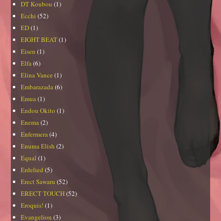
DT Koubou
(1)
Ecchi
(52)
ED
(1)
EIGHT BEAT
(1)
Eisen
(1)
Elfa
(6)
Elina Vance
(1)
Embarazada
(6)
Emua
(1)
Endou Okito
(1)
Enema
(2)
Enfermera
(4)
Enuma Elish
(2)
Equal
(1)
Erdelied
(5)
Erect Sawaru
(52)
ERECT TOUCH
(52)
Eroquis!
(1)
Evangelion
(3)