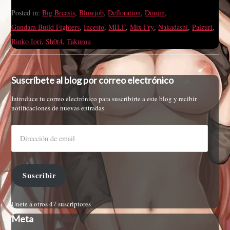
Posted in:
Big Breasts
,
Blowjob
,
Defloration
,
Doujin
,
Gundam Build Fighters
,
Incesto
,
MILF
,
Mix Fry
,
Nakadashi
,
Paizuri
,
Rinko Iori
,
Sh0t4
,
Takurou
Suscríbete al blog por correo electrónico
Introduce tu correo electrónico para suscribirte a este blog y recibir
notificaciones de nuevas entradas.
Suscribir
Únete a otros 47 suscriptores
Meta