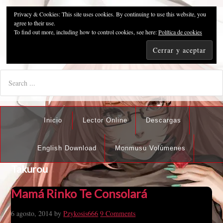
Privacy & Cookies: This site uses cookies. By continuing to use this website, you
Pzykosis666HFansub
agree to their use.
To find out more, including how to control cookies, see here:
Política de cookies
"I'm the best there is at what I do, but what I do best isn't very
nice".
Inicio
Lector Online
Descargas
English Download
Monmusu Volúmenes
Takurou
Mamá Rinko Te Consolará
6 agosto, 2014
by
Pzykosis666
9 Comments