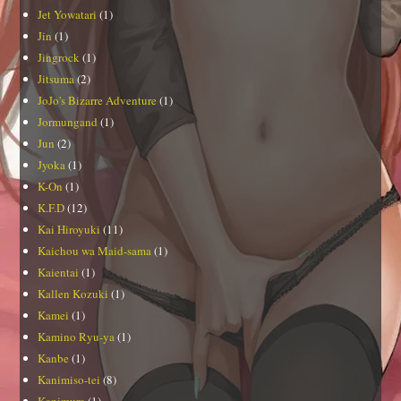
Jet Yowatari
(1)
Jin
(1)
Jingrock
(1)
Jitsuma
(2)
JoJo's Bizarre Adventure
(1)
Jormungand
(1)
Jun
(2)
Jyoka
(1)
K-On
(1)
K.F.D
(12)
Kai Hiroyuki
(11)
Kaichou wa Maid-sama
(1)
Kaientai
(1)
Kallen Kozuki
(1)
Kamei
(1)
Kamino Ryu-ya
(1)
Kanbe
(1)
Kanimiso-tei
(8)