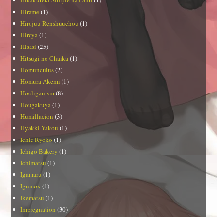
Hikakuteki Simple na Panti
(1)
Hirame
(1)
Hirojuu Renshuuchou
(1)
Hiroya
(1)
Hisasi
(25)
Hitsugi no Chaika
(1)
Homunculus
(2)
Homura Akemi
(1)
Hooliganism
(8)
Hougakuya
(1)
Humillacion
(3)
Hyakki Yakou
(1)
Ichie Ryoko
(1)
Ichigo Bakery
(1)
Ichimatsu
(1)
Igamaru
(1)
Igumox
(1)
Ikematsu
(1)
Impregnation
(30)