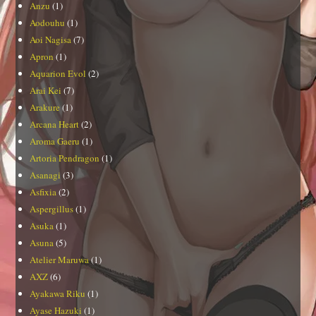
Anzu
(1)
Aodouhu
(1)
Aoi Nagisa
(7)
Apron
(1)
Aquarion Evol
(2)
Arai Kei
(7)
Arakure
(1)
Arcana Heart
(2)
Aroma Gaeru
(1)
Artoria Pendragon
(1)
Asanagi
(3)
Asfixia
(2)
Aspergillus
(1)
Asuka
(1)
Asuna
(5)
Atelier Maruwa
(1)
AXZ
(6)
Ayakawa Riku
(1)
Ayase Hazuki
(1)