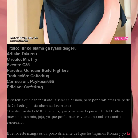
Título: Rinko Mama ga Iyashiteageru
Artista: Takurou
Círculo: Mix Fry
Evento: C85
Parodia: Gundam Build Fighters
Traducción: Coffedrug
Corrección: Pzykosis666
Edición: Coffedrug
Esto tenia que haber estado la semana pasada, pero por problemas de parte
de Coffedrug hasta ahora se los traemos.
Otro doujin de la MILF del año, que parece ser la preferida del Coffe y
pues también mia, jaja,
ya que por lo menos viene uno más en camino,
esperenlo.
Bueno, este manga es un poco diferente del que les trajimos Ronan y yo
la