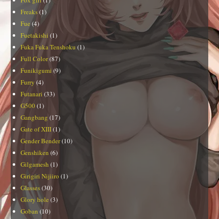
Fox girl
(1)
Freaks
(1)
Fue
(4)
Fuetakishi
(1)
Fuka Fuka Tenshoku
(1)
Full Color
(87)
Funikigumi
(9)
Furry
(4)
Futanari
(33)
G500
(1)
Gangbang
(17)
Gate of XIII
(1)
Gender Bender
(10)
Genshiken
(6)
Gilgamesh
(1)
Girigiri Nijiiro
(1)
Glasses
(30)
Glory hole
(3)
Goban
(10)