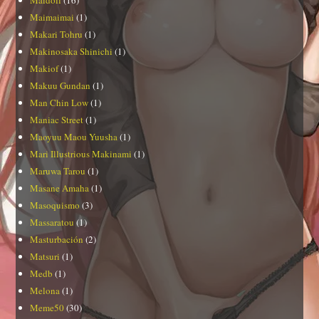
Maidoll
(16)
Maimaimai
(1)
Makari Tohru
(1)
Makinosaka Shinichi
(1)
Makiof
(1)
Makuu Gundan
(1)
Man Chin Low
(1)
Maniac Street
(1)
Maoyuu Maou Yuusha
(1)
Mari Illustrious Makinami
(1)
Maruwa Tarou
(1)
Masane Amaha
(1)
Masoquismo
(3)
Massaratou
(1)
Masturbación
(2)
Matsuri
(1)
Medb
(1)
Melona
(1)
Meme50
(30)