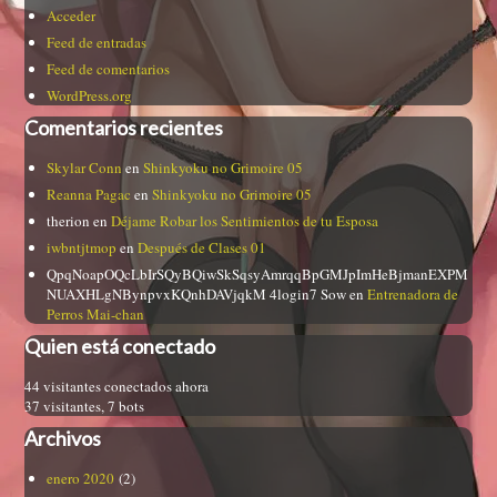
Acceder
Feed de entradas
Feed de comentarios
WordPress.org
Comentarios recientes
Skylar Conn
en
Shinkyoku no Grimoire 05
Reanna Pagac
en
Shinkyoku no Grimoire 05
therion
en
Déjame Robar los Sentimientos de tu Esposa
iwbntjtmop
en
Después de Clases 01
QpqNoapOQcLbIrSQyBQiwSkSqsyAmrqqBpGMJpImHeBjmanEXPM
NUAXHLgNBynpvxKQnhDAVjqkM 4login7 Sow
en
Entrenadora de
Perros Mai-chan
Quien está conectado
44 visitantes conectados ahora
37 visitantes,
7 bots
Archivos
enero 2020
(2)