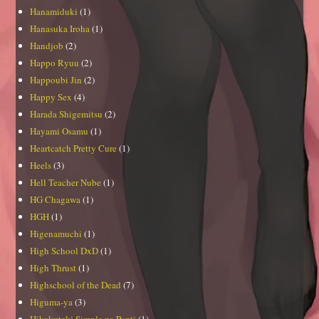
Hanamiduki
(1)
Hanasuka Iroha
(1)
Handjob
(2)
Happo Ryuu
(2)
Happoubi Jin
(2)
Happy Sex
(4)
Harada Shigemitsu
(2)
Hayami Osamu
(1)
Heartcatch Pretty Cure
(1)
Heels
(3)
Hell Teacher Nube
(1)
HG Chagawa
(1)
HGH
(1)
Higenamuchi
(1)
High School DxD
(1)
High Thrust
(1)
Highschool of the Dead
(7)
Higuma-ya
(3)