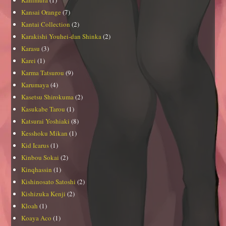
Kanimura
(1)
Kansai Orange
(7)
Kantai Collection
(2)
Karakishi Youhei-dan Shinka
(2)
Karasu
(3)
Karei
(1)
Karma Tatsurou
(9)
Karumaya
(4)
Kasetsu Shirokuma
(2)
Kasukabe Tarou
(1)
Katsurai Yoshiaki
(8)
Kesshoku Mikan
(1)
Kid Icarus
(1)
Kinbou Sokai
(2)
Kinqhassin
(1)
Kishinosato Satoshi
(2)
Kishizuka Kenji
(2)
Kloah
(1)
Koaya Aco
(1)