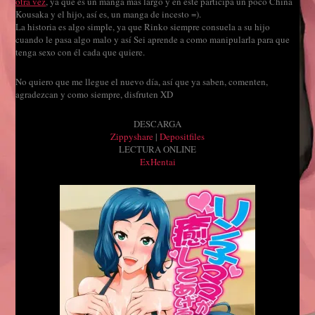
otra vez
, ya que es un manga más largo y en este participa un poco
China
Kousaka y el hijo, así es, un manga de incesto =).
La historia es algo simple, ya que Rinko siempre consuela a su hijo
cuando le pasa algo malo y así Sei aprende a como manipularla para que
tenga sexo con él cada que quiere.
No quiero que me llegue el nuevo día, así que ya saben, comenten,
agradezcan y como siempre, disfruten XD
DESCARGA
Zippyshare
|
Depositfiles
LECTURA ONLINE
ExHentai