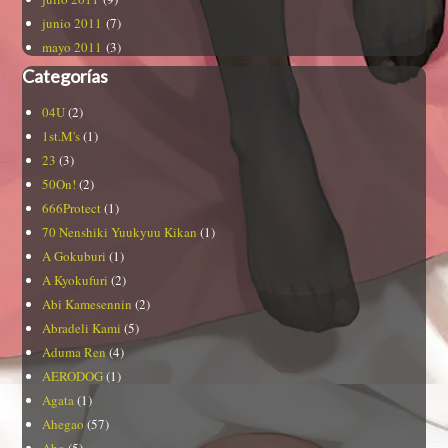
junio 2011
(7)
mayo 2011
(3)
Categorías
04U
(2)
1st.M's
(1)
23
(3)
50On!
(2)
666Protect
(1)
70 Nenshiki Yuukyuu Kikan
(1)
A Gokuburi
(1)
A Kyokufuri
(2)
Abi Kamesennin
(2)
Abradeli Kami
(5)
Aduma Ren
(4)
AERODOG
(1)
Agata
(1)
Ahegao
(57)