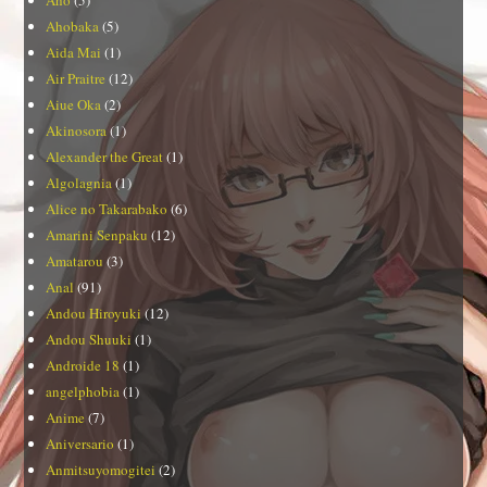
Aho
(5)
Ahobaka
(5)
Aida Mai
(1)
Air Praitre
(12)
Aiue Oka
(2)
Akinosora
(1)
Alexander the Great
(1)
Algolagnia
(1)
Alice no Takarabako
(6)
Amarini Senpaku
(12)
Amatarou
(3)
Anal
(91)
Andou Hiroyuki
(12)
Andou Shuuki
(1)
Androide 18
(1)
angelphobia
(1)
Anime
(7)
Aniversario
(1)
Anmitsuyomogitei
(2)