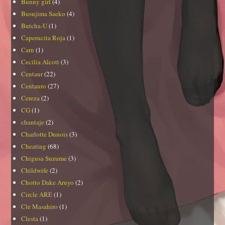
Bunny girl
(4)
Busujima Saeko
(4)
Butcha-U
(1)
Caperucita Roja
(1)
Carn
(1)
Cecilia Alcott
(3)
Centaur
(22)
Centauro
(27)
Cereza
(2)
CG
(1)
chantaje
(2)
Charlotte Dunois
(3)
Cheating
(68)
Chigusa Suzume
(3)
Childwife
(2)
Chotto Dake Aruyo
(2)
Circle ARE
(1)
Cle Masahiro
(1)
Clesta
(1)