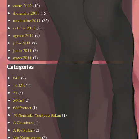
enero 2012
(19)
diciembre 2011
(15)
noviembre 2011
(25)
octubre 2011
(11)
agosto 2011
(9)
julio 2011
(9)
junio 2011
(7)
mayo 2011
(3)
Categorías
04U
(2)
1st.M's
(1)
23
(3)
50On!
(2)
666Protect
(1)
70 Nenshiki Yuukyuu Kikan
(1)
A Gokuburi
(1)
A Kyokufuri
(2)
Abi Kamesennin
(2)