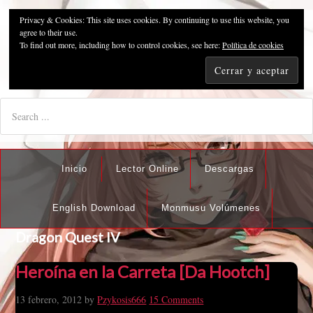
Privacy & Cookies: This site uses cookies. By continuing to use this website, you
Pzykosis666HFansub
agree to their use.
To find out more, including how to control cookies, see here:
Política de cookies
"I'm the best there is at what I do, but what I do best isn't very
nice".
Inicio
Lector Online
Descargas
English Download
Monmusu Volúmenes
Dragon Quest IV
Heroína en la Carreta [Da Hootch]
13 febrero, 2012
by
Pzykosis666
15 Comments