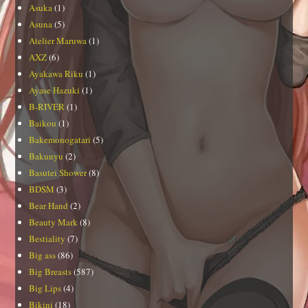
Asuka
(1)
Asuna
(5)
Atelier Maruwa
(1)
AXZ
(6)
Ayakawa Riku
(1)
Ayase Hazuki
(1)
B-RIVER
(1)
Baikou
(1)
Bakemonogatari
(5)
Bakunyu
(2)
Basutei Shower
(8)
BDSM
(3)
Bear Hand
(2)
Beauty Mark
(8)
Bestiality
(7)
Big ass
(86)
Big Breasts
(587)
Big Lips
(4)
Bikini
(18)