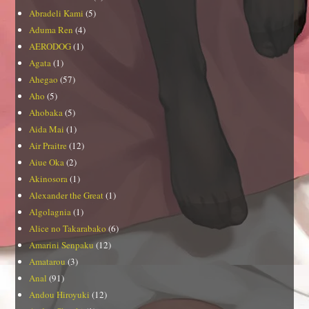
Abradeli Kami
(5)
Aduma Ren
(4)
AERODOG
(1)
Agata
(1)
Ahegao
(57)
Aho
(5)
Ahobaka
(5)
Aida Mai
(1)
Air Praitre
(12)
Aiue Oka
(2)
Akinosora
(1)
Alexander the Great
(1)
Algolagnia
(1)
Alice no Takarabako
(6)
Amarini Senpaku
(12)
Amatarou
(3)
Anal
(91)
Andou Hiroyuki
(12)