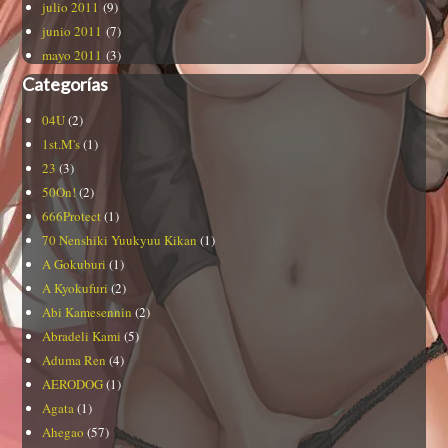
julio 2011
(9)
junio 2011
(7)
mayo 2011
(3)
Categorías
04U
(2)
1st.M's
(1)
23
(3)
50On!
(2)
666Protect
(1)
70 Nenshiki Yuukyuu Kikan
(1)
A Gokuburi
(1)
A Kyokufuri
(2)
Abi Kamesennin
(2)
Abradeli Kami
(5)
Aduma Ren
(4)
AERODOG
(1)
Agata
(1)
Ahegao
(57)