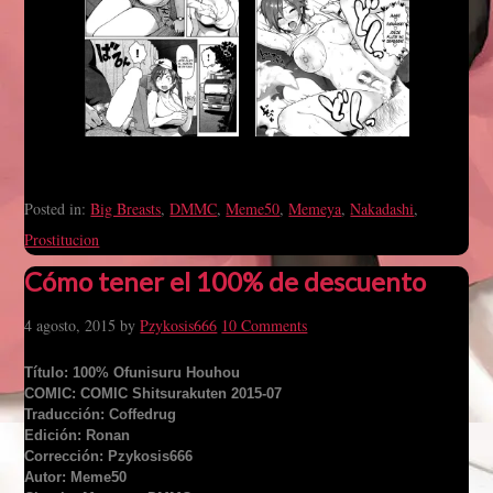
Posted in:
Big Breasts
,
DMMC
,
Meme50
,
Memeya
,
Nakadashi
,
Prostitucion
Cómo tener el 100% de descuento
4 agosto, 2015
by
Pzykosis666
10 Comments
Título: 100% Ofunisuru Houhou
COMIC: COMIC Shitsurakuten 2015-07
Traducción: Coffedrug
Edición: Ronan
Corrección: Pzykosis666
Autor: Meme50