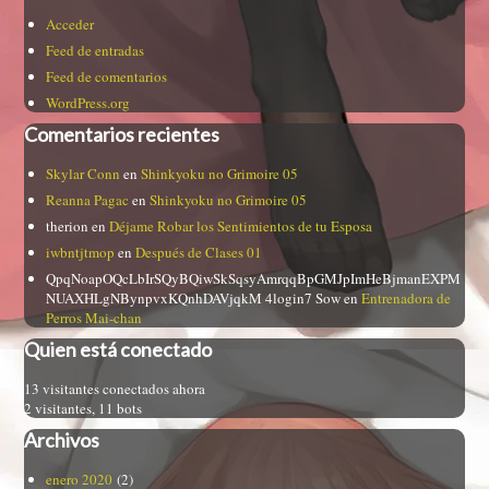
Acceder
Feed de entradas
Feed de comentarios
WordPress.org
Comentarios recientes
Skylar Conn
en
Shinkyoku no Grimoire 05
Reanna Pagac
en
Shinkyoku no Grimoire 05
therion
en
Déjame Robar los Sentimientos de tu Esposa
iwbntjtmop
en
Después de Clases 01
QpqNoapOQcLbIrSQyBQiwSkSqsyAmrqqBpGMJpImHeBjmanEXPM
NUAXHLgNBynpvxKQnhDAVjqkM 4login7 Sow
en
Entrenadora de
Perros Mai-chan
Quien está conectado
13 visitantes conectados ahora
2 visitantes,
11 bots
Archivos
enero 2020
(2)