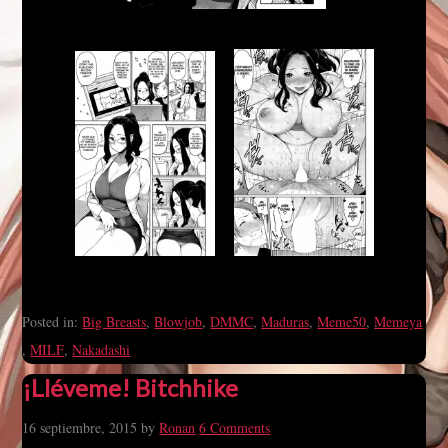
Posted in:
Big Breasts
,
Blowjob
,
DMMC
,
Maduras
,
Meme50
,
Memeya
,
MILF
,
Nakadashi
¡Lléveme! Bitchhike
16 septiembre, 2015
by
Ronan
6 Comments