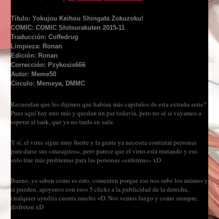
Título: Yokujou Keihou Shingata Zokuzoku!
COMIC: COMIC Shitsurakuten 2015-11
Traducción: Coffedrug
Limpieza: Ronan
Edición: Ronan
Corrección: Pzykosis666
Autor: Meme50
Circulo: Memeya, DMMC
Recuerdan que les dijimos que habían más capitulos de esta extraña serie?
Pues aquí hay uno más y quedan un par todavia, pero no sé si vayamos a
esperar al tank, que ya no tarda en salir.
Y sí, el virus sigue muy fuerte y la gente ya necesita contratar personas
para darse sus «masajitos», pero parece que el virus está mutando y eso
solo trae más problemas para las personas «enfermas» xD
Bueno, ya saben como es esto, comenten porque eso nos sube los animos y
si pueden, apoyenos con esos 5 clicks a la publicidad de la derecha,
cualquier ayudita cuenta mucho =D. Nos vemos luego y como siempre,
disfruten xD