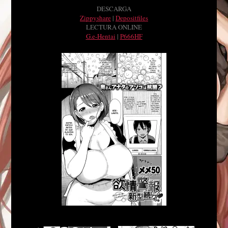
DESCARGA
Zippyshare
|
Depositfiles
LECTURA ONLINE
G.e-Hentai
|
P666HF