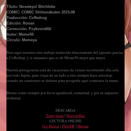
Título: Noseteyo! Bitchhike
COMIC: COMIC Shitsurakuten 2015-08
Traducción: Coffedrug
Edición: Ronan
Corrección: Pzykosis666
Autor: Meme50
Circulo: Memeya
Pues aquí tenemos otro trabajo traducido directamente del japonés gracias
a Coffedrug, y si sumamos que es de Meme50 mejor que mejor.
Nuestra protagonista está de vacaciones de verano recorriendo ella sola
por todo Japón, para viajar de un lado a otro siempre hace autostop,
cuando un camionero se detiene para recogerla aquí comienza la trama.
Bueno como siempre por favor agradeced, comentad, y por su supuesto
disfrutad.
DESCARGA
Zippyshare
|
Depositfiles
LECTURA ONLINE
G.e-Hentai
|
P666HF
|
Hitomi