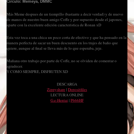
Circulo: Memeya, DMMC
Más Meme despues de un tiempillo (bastante a decir verdad) y de nuevo
de manos de nuestro buen amigo Coffe y por supuesto desde el japones,
aparte con la excelente edición caracteristica de Ronan xD
Esta vez toca a una chica un poco corta de efectivo y que ha pensado en la
manera perfecta de sacar un buen descuento en los trajes de baño que
quiere, aunque al final se lleva más de lo que esperaba, jeje.
Mañana otro trabajo por parte de Coffe, no se olviden de comentar o
agradecer.
Y COMO SIEMPRE, DISFRUTEN XD
DESCARGA
Zippyshare
|
Depositfiles
LECTURA ONLINE
G.e-Hentai
|
P666HF