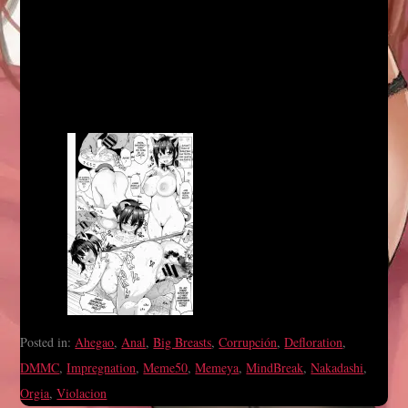
Posted in:
Ahegao
,
Anal
,
Big Breasts
,
Corrupción
,
Defloration
,
DMMC
,
Impregnation
,
Meme50
,
Memeya
,
MindBreak
,
Nakadashi
,
Orgia
,
Violacion