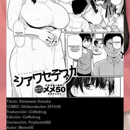
Título: Shiawase Sosuka
COMIC: Shitsurakuten 2014-08
Traducción: Coffedrug
Edición: Coffedrug
Corrección: Pzykosis666
Autor: Meme50