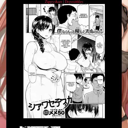
Zippyshare
|
Depositfiles