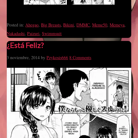
Posted in:
Ahegao
,
Big Breasts
,
Bikini
,
DMMC
,
Meme50
,
Memeya
,
Nakadashi
,
Paizuri
,
Swimmsuit
¿Está Feliz?
3 noviembre, 2014
by
Pzykosis666
8 Comments