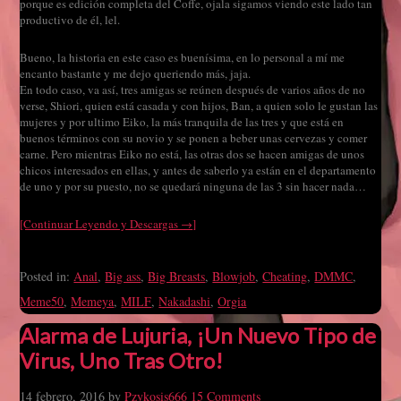
porque es edición completa del Coffe, ojala sigamos viendo este lado tan
productivo de él, lel.
Bueno, la historia en este caso es buenísima, en lo personal a mí me
encanto bastante y me dejo queriendo más, jaja.
En todo caso, va así, tres amigas se reúnen después de varios años de no
verse, Shiori, quien está casada y con hijos, Ban, a quien solo le gustan las
mujeres y por ultimo Eiko, la más tranquila de las tres y que está en
buenos términos con su novio y se ponen a beber unas cervezas y comer
carne. Pero mientras Eiko no está, las otras dos se hacen amigas de unos
chicos interesados en ellas, y antes de saberlo ya están en el departamento
de uno y por su puesto, no se quedará ninguna de las 3 sin hacer nada…
[Continuar Leyendo y Descargas →]
Posted in:
Anal
,
Big ass
,
Big Breasts
,
Blowjob
,
Cheating
,
DMMC
,
Meme50
,
Memeya
,
MILF
,
Nakadashi
,
Orgia
Alarma de Lujuria, ¡Un Nuevo Tipo de
Virus, Uno Tras Otro!
14 febrero, 2016
by
Pzykosis666
15 Comments