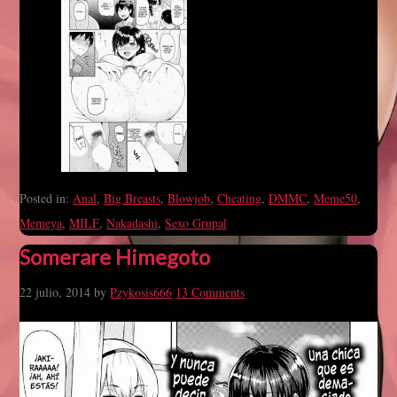
Posted in:
Anal
,
Big Breasts
,
Blowjob
,
Cheating
,
DMMC
,
Meme50
,
Memeya
,
MILF
,
Nakadashi
,
Sexo Grupal
Somerare Himegoto
22 julio, 2014
by
Pzykosis666
13 Comments