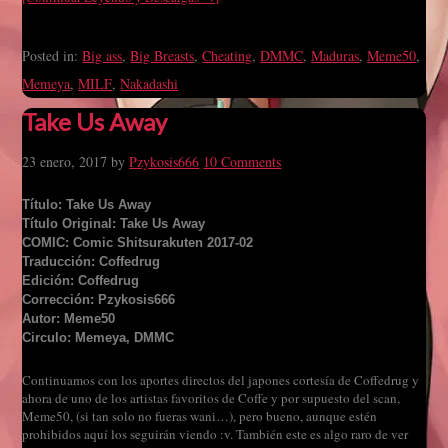
Posted in:
Big ass
,
Big Breasts
,
Cheating
,
DMMC
,
Maduras
,
Meme50
,
Memeya
,
MILF
,
Nakadashi
Take Us Away
23 enero, 2017
by
Pzykosis666
10 Comments
Título: Take Us Away
Título Original: Take Us Away
COMIC: Comic Shitsurakuten 2017-02
Traducción: Coffedrug
Edición: Coffedrug
Corrección: Pzykosis666
Autor: Meme50
Circulo: Memeya, DMMC
Continuamos con los aportes directos del japones cortesía de Coffedrug y
ahora de uno de los artistas favoritos de Coffe y por supuesto del scan,
Meme50, (si tan solo no fueras wani…), pero bueno, aunque estén
prohibidos aquí los seguirán viendo :v. También este es algo raro de ver