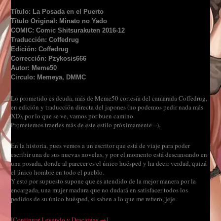
Título: La Posada en el Puerto
Título Original: Minato no Yado
COMIC: Comic Shitsurakuten 2016-12
Traducción: Coffedrug
Edición: Coffedrug
Corrección: Pzykosis666
Autor: Meme50
Circulo: Memeya, DMMC
Lo prometido es deuda, más de Meme50 cortesía del camarada Coffedrug,
en edición y traducción directa del japones (no podemos pedir nada más
XD), por lo que se ve, vamos por buen camino.
Prometemos traerles más de este estilo próximamente =).
En la historia, pues vemos a un escritor que está de viaje para poder
escribir una de sus nuevas novelas, y por el momento está descansando en
una posada, donde al parecer es el único huésped y ha decir verdad, quizá
el único hombre en todo el pueblo.
Y esto por supuesto supone que es atendido de la mejor manera por la
encargada, una mujer madura que no dudará en satisfacer todos los
pedidos de su único huésped, si saben a lo que me refiero, jeje.
[Continuar Leyendo y Descargas →]