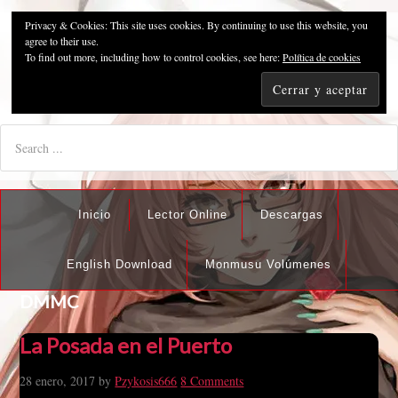
Privacy & Cookies: This site uses cookies. By continuing to use this website, you
Pzykosis666HFansub
agree to their use.
To find out more, including how to control cookies, see here:
Política de cookies
"I'm the best there is at what I do, but what I do best isn't very
nice".
Inicio
Lector Online
Descargas
English Download
Monmusu Volúmenes
DMMC
La Posada en el Puerto
28 enero, 2017
by
Pzykosis666
8 Comments