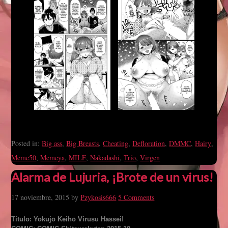
Posted in:
Big ass
,
Big Breasts
,
Cheating
,
Defloration
,
DMMC
,
Hairy
,
Meme50
,
Memeya
,
MILF
,
Nakadashi
,
Trío
,
Virgen
Alarma de Lujuria, ¡Brote de un virus!
17 noviembre, 2015
by
Pzykosis666
5 Comments
Título: Yokujō Keihō Virusu Hassei!