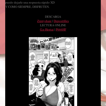
puedo dejarle una respuesta rápido XD
Y COMO SIEMPRE, DISFRUTEN.
DESCARGA
Zippyshare
|
Depositfiles
LECTURA ONLINE
G.e-Hentai
|
P666HF