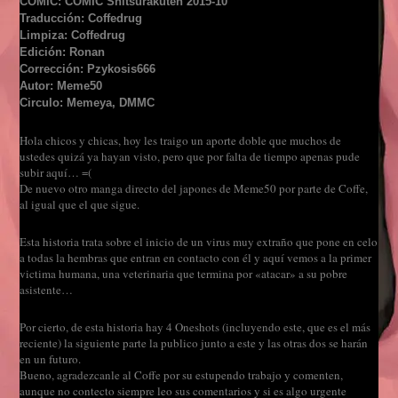
COMIC: COMIC Shitsurakuten 2015-10
Traducción: Coffedrug
Limpiza: Coffedrug
Edición: Ronan
Corrección: Pzykosis666
Autor: Meme50
Circulo: Memeya, DMMC
Hola chicos y chicas, hoy les traigo un aporte doble que muchos de
ustedes quizá ya hayan visto, pero que por falta de tiempo apenas pude
subir aquí… =(
De nuevo otro manga directo del japones de Meme50 por parte de Coffe,
al igual que el que sigue.
Esta historia trata sobre el inicio de un virus muy extraño que pone en celo
a todas la hembras que entran en contacto con él y aquí vemos a la primer
victima humana, una veterinaria que termina por «atacar» a su pobre
asistente…
Por cierto, de esta historia hay 4 Oneshots (incluyendo este, que es el más
reciente) la siguiente parte la publico junto a este y las otras dos se harán
en un futuro.
Bueno, agradezcanle al Coffe por su estupendo trabajo y comenten,
aunque no contecto siempre leo sus comentarios y si es algo urgente