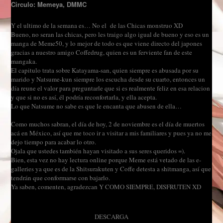
Circulo: Memeya, DMMC
Y el ultimo de la semana es… No el de las Chicas monstruo XD
B
ueno, no seran las chicas, pero les traigo algo igual de bueno y eso es un
manga de Meme50, y lo mejor de todo es que viene directo del japones
gracias a nuestro amigo Coffedrug, quien es un ferviente fan de este
mangaka.
El capitulo trata sobre Katayama-san, quien siempre es abusada por su
marido y Natsume-kun siempre los escucha desde su cuarto, entonces un
día reune el valor para preguntarle que si es realmente feliz en esa relacion
y que si no es así, él podría reconfortarla, y ella acepta.
Lo que Natsume no sabe es que le encanta que abusen de ella…
Como muchos sabran, el día de hoy, 2 de noviembre es el día de muertos
acá en México, así que me toco ir a visitar a mis familiares y pues ya no me
dejo tiempo para acabar lo otro.
Ojala que ustedes también hayan visitado a sus seres queridos =).
Bien, esta vez no hay lectura online porque Meme está vetado de las e-
galleries ya que es de la Shitsurakuten y Coffe detesta a shitmanga, así que
tendrán que conformarse con bajarlo.
Ya saben, comenten, agradezcan Y COMO SIEMPRE, DISFRUTEN XD
DESCARGA