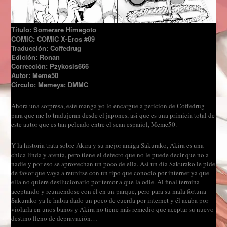
Título: Somerare Himegoto
COMIC: COMIC X-Eros #09
Traducción: Coffedrug
Edición: Ronan
Corrección: Pzykosis666
Autor: Meme50
Circulo: Memeya; DMMC
Ahora una sorpresa, este manga yo lo encargue a peticion de Coffedrug
para que me lo tradujeran desde el japones, así que es una primicia total de
este autor que es tan peleado entre el scan español, Meme50.
Y la historia trata sobre Akira y su mejor amiga Sakurako, Akira es una
chica linda y atenta, pero tiene el defecto que no le puede decir que no a
nadie y por eso se aprovechan un poco de ella. Así un día Sakurako le pide
de favor que vaya a reunirse con un tipo que conocio por internet ya que
ella no quiere desilucionarlo por temor a que la odie. Al final termina
aceptando y reuniendose con él en un parque, pero para su mala fortuna
Sakurako ya le habia dado un poco de cuerda por internet y él acaba por
violarla en unos baños y Akira no tiene más remedio que aceptar su nuevo
destino lleno de depravación…