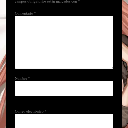
campos obligatorios están marcados con
*
Comentario
*
Nombre
*
Correo electrónico
*