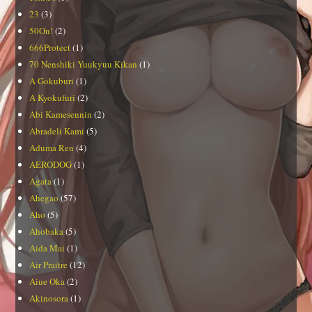
23
(3)
50On!
(2)
666Protect
(1)
70 Nenshiki Yuukyuu Kikan
(1)
A Gokuburi
(1)
A Kyokufuri
(2)
Abi Kamesennin
(2)
Abradeli Kami
(5)
Aduma Ren
(4)
AERODOG
(1)
Agata
(1)
Ahegao
(57)
Aho
(5)
Ahobaka
(5)
Aida Mai
(1)
Air Praitre
(12)
Aiue Oka
(2)
Akinosora
(1)