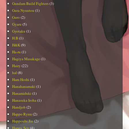
Gundam Build Fighters
(3)
Gura Nyuutou
(1)
Guro
(2)
Gyaru
(5)
Gyotaku
(1)
H.B
(1)
H&K
(9)
Ha-ru
(1)
Hagiya Masakage
(1)
Hairy
(22)
hal
(8)
Ham Hoshi
(1)
Hanahanamaki
(1)
Hanamiduki
(1)
Hanasuka Iroha
(1)
Handjob
(2)
Happo Ryuu
(2)
Happoubi Jin
(2)
Happy Sex
(4)