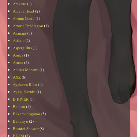
Arakure
(1)
Arcana Heart
(2)
Aroma Gaeru
(1)
Artoria Pendragon
(1)
Asanagi
(3)
Asfixia
(2)
Aspergillus
(1)
Asuka
(1)
Asuna
(5)
Atelier Maruwa
(1)
AXZ
(6)
Ayakawa Riku
(1)
Ayase Hazuki
(1)
B-RIVER
(1)
Baikou
(1)
Bakemonogatari
(5)
Bakunyu
(2)
Basutei Shower
(8)
BDSM
(3)