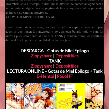
Monmusu, solo el tiempo lo dirá, no se olviden de comentar, agradecer o
lo que quieran, sigan nuestras paginas de face, google + y twitter para estar
al día con nuestras aportaciones.
Y COMO SIEMPRE, DISFRUTEN XD
Cierto, como siempre hago, les dejo el último capitulo separado para
aquellos que tienen los anteriores y no quisieran bajarlo todo, y para los
nuevos pues solo denle al que dice TANK y tendrán todos los capítulos
desde el inicio para su comodidad de lectura, jeje.
DESCARGA – Gotas de Miel Epílogo
Zippyshare
|
Depositfiles
TANK
Zippyshare
|
Depositfiles
LECTURA ONLINE – Gotas de Miel Epílogo + Tank
E-Hentai
|
P666HF