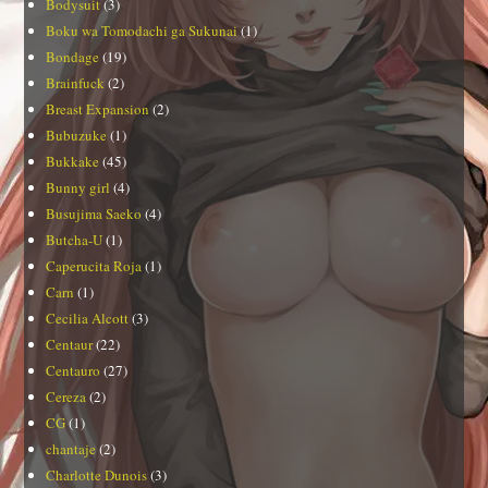
Bodysuit
(3)
Boku wa Tomodachi ga Sukunai
(1)
Bondage
(19)
Brainfuck
(2)
Breast Expansion
(2)
Bubuzuke
(1)
Bukkake
(45)
Bunny girl
(4)
Busujima Saeko
(4)
Butcha-U
(1)
Caperucita Roja
(1)
Carn
(1)
Cecilia Alcott
(3)
Centaur
(22)
Centauro
(27)
Cereza
(2)
CG
(1)
chantaje
(2)
Charlotte Dunois
(3)