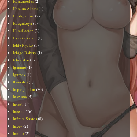
Homunculus
(2)
Homura Akemi
(1)
Hooliganism
(8)
Hougakuya
(1)
Humillacion
(3)
Hyakki Yakou
(1)
Ichie Ryoko
(1)
Ichigo Bakery
(1)
Ichimatsu
(1)
Igamaru
(1)
Igumox
(1)
Ikematsu
(1)
Impregnation
(30)
Inazuma
(5)
Incest
(17)
Incesto
(76)
Infinite Stratos
(8)
Inkey
(2)
Inoino
(2)