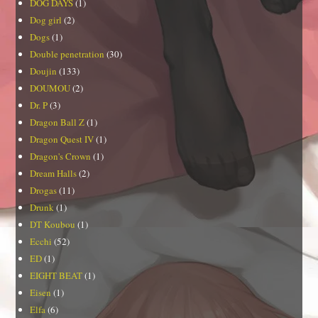
DOG DAYS
(1)
Dog girl
(2)
Dogs
(1)
Double penetration
(30)
Doujin
(133)
DOUMOU
(2)
Dr. P
(3)
Dragon Ball Z
(1)
Dragon Quest IV
(1)
Dragon's Crown
(1)
Dream Halls
(2)
Drogas
(11)
Drunk
(1)
DT Koubou
(1)
Ecchi
(52)
ED
(1)
EIGHT BEAT
(1)
Eisen
(1)
Elfa
(6)