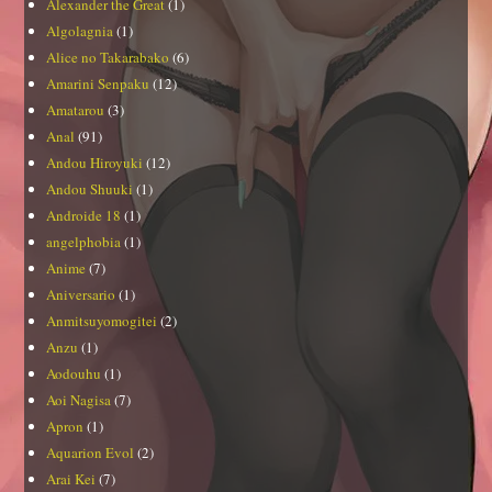
Alexander the Great
(1)
Algolagnia
(1)
Alice no Takarabako
(6)
Amarini Senpaku
(12)
Amatarou
(3)
Anal
(91)
Andou Hiroyuki
(12)
Andou Shuuki
(1)
Androide 18
(1)
angelphobia
(1)
Anime
(7)
Aniversario
(1)
Anmitsuyomogitei
(2)
Anzu
(1)
Aodouhu
(1)
Aoi Nagisa
(7)
Apron
(1)
Aquarion Evol
(2)
Arai Kei
(7)