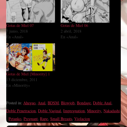
Gotas de Miel 07
Gotas de Miel 06
7 junio, 2018
2 abril, 2018
En «Anal»
En «Anal»
Gotas de Miel [Minority] 1
13 diciembre, 2011
En «Minority»
Posted in:
Ahegao
,
Anal
,
BDSM
,
Blowjob
,
Bondage
,
Doble Anal
,
Doble Penetracion
,
Doble Vaginal
,
Impregnation
,
Minority
,
Nakadashi
,
Petanko
,
Pregnant
,
Rape
,
Small Breasts
,
Violacion