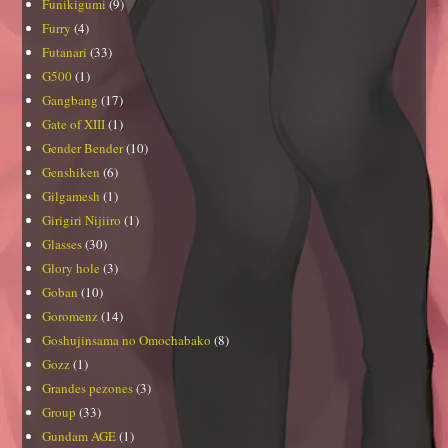
Funikigumi
(9)
Furry
(4)
Futanari
(33)
G500
(1)
Gangbang
(17)
Gate of XIII
(1)
Gender Bender
(10)
Genshiken
(6)
Gilgamesh
(1)
Girigiri Nijiiro
(1)
Glasses
(30)
Glory hole
(3)
Goban
(10)
Goromenz
(14)
Goshujinsama no Omochabako
(8)
Gozz
(1)
Grandes pezones
(3)
Group
(33)
Gundam AGE
(1)