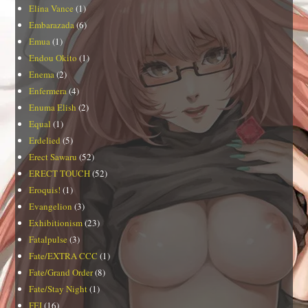
Elina Vance
(1)
Embarazada
(6)
Emua
(1)
Endou Okito
(1)
Enema
(2)
Enfermera
(4)
Enuma Elish
(2)
Equal
(1)
Erdelied
(5)
Erect Sawaru
(52)
ERECT TOUCH
(52)
Eroquis!
(1)
Evangelion
(3)
Exhibitionism
(23)
Fatalpulse
(3)
Fate/EXTRA CCC
(1)
Fate/Grand Order
(8)
Fate/Stay Night
(1)
FEI
(16)