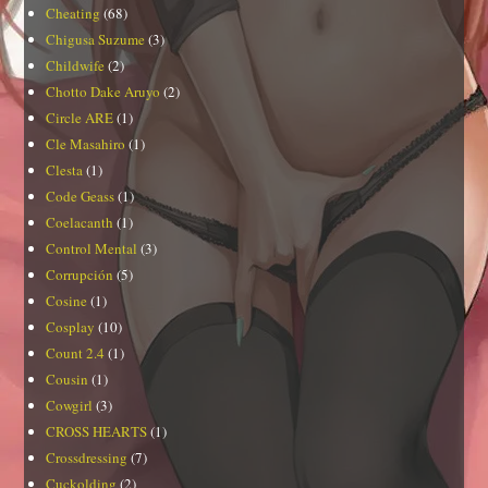
Cheating
(68)
Chigusa Suzume
(3)
Childwife
(2)
Chotto Dake Aruyo
(2)
Circle ARE
(1)
Cle Masahiro
(1)
Clesta
(1)
Code Geass
(1)
Coelacanth
(1)
Control Mental
(3)
Corrupción
(5)
Cosine
(1)
Cosplay
(10)
Count 2.4
(1)
Cousin
(1)
Cowgirl
(3)
CROSS HEARTS
(1)
Crossdressing
(7)
Cuckolding
(2)