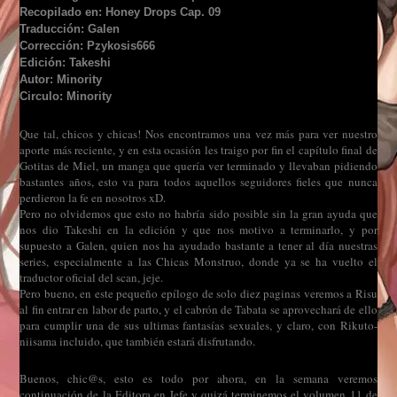
Recopilado en: Honey Drops Cap. 09
Traducción: Galen
Corrección: Pzykosis666
Edición: Takeshi
Autor: Minority
Circulo: Minority
Que tal, chicos y chicas! Nos encontramos una vez más para ver nuestro
aporte más reciente, y en esta ocasión les traigo por fin el capítulo final de
Gotitas de Miel, un manga que quería ver terminado y llevaban pidiendo
bastantes años, esto va para todos aquellos seguidores fieles que nunca
perdieron la fe en nosotros xD.
Pero no olvidemos que esto no habría sido posible sin la gran ayuda que
nos dio Takeshi en la edición y que nos motivo a terminarlo, y por
supuesto a Galen, quien nos ha ayudado bastante a tener al día nuestras
series, especialmente a las Chicas Monstruo, donde ya se ha vuelto el
traductor oficial del scan, jeje.
Pero bueno, en este pequeño epílogo de solo diez paginas veremos a Risu
al fin entrar en labor de parto, y el cabrón de Tabata se aprovechará de ello
para cumplir una de sus ultimas fantasías sexuales, y claro, con Rikuto-
niisama incluido, que también estará disfrutando.
Buenos, chic@s, esto es todo por ahora, en la semana veremos
continuación de la Editora en Jefe y quizá terminemos el volumen 11 de