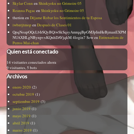
Skylar Conn
en
Shinkyoku no Grimoire 05
Reanna Pagac
en
Shinkyoku no Grimoire 05
therion
en
Déjame Robar los Sentimientos de tu Esposa
iwbntjtmop
en
Después de Clases 01
QpqNoapOQcLbIrSQyBQiwSkSqsyAmrqqBpGMJpImHeBjmanEXPM
NUAXHLgNBynpvxKQnhDAVjqkM 4login7 Sow
en
Entrenadora de
Perros Mai-chan
Quien está conectado
14 visitantes conectados ahora
9 visitantes,
5 bots
Archivos
enero 2020
(2)
octubre 2019
(1)
septiembre 2019
(3)
junio 2019
(1)
mayo 2019
(1)
abril 2019
(1)
marzo 2019
(1)