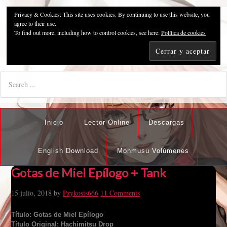
Privacy & Cookies: This site uses cookies. By continuing to use this website, you
Pzykosis666HFansub
agree to their use.
To find out more, including how to control cookies, see here:
Política de cookies
"I'm the best there is at what I do, but what I do best isn't very
nice".
Inicio
Lector Online
Descargas
English Download
Monmusu Volúmenes
Gotas de Miel Epílogo + Tank
15 julio, 2018
by
Pzykosis666
11 Comments
Título: Gotas de Miel Epílogo
Título Original: Hachimitsu Drop