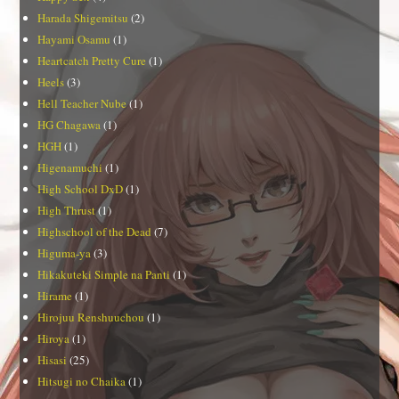
Harada Shigemitsu
(2)
Hayami Osamu
(1)
Heartcatch Pretty Cure
(1)
Heels
(3)
Hell Teacher Nube
(1)
HG Chagawa
(1)
HGH
(1)
Higenamuchi
(1)
High School DxD
(1)
High Thrust
(1)
Highschool of the Dead
(7)
Higuma-ya
(3)
Hikakuteki Simple na Panti
(1)
Hirame
(1)
Hirojuu Renshuuchou
(1)
Hiroya
(1)
Hisasi
(25)
Hitsugi no Chaika
(1)