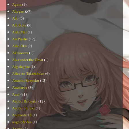
Agata
(1)
Ahegao
(57)
Aho
(5)
Ahobaka
(5)
Aida Mai
(1)
Air Praitre
(12)
Aiue Oka
(2)
Akinosora
(1)
Alexander the Great
(1)
Algolagnia
(1)
Alice no Takarabako
(6)
Amarini Senpaku
(12)
Amatarou
(3)
Anal
(91)
Andou Hiroyuki
(12)
Andou Shuuki
(1)
Androide 18
(1)
angelphobia
(1)
Anime
(7)