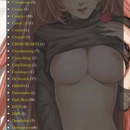
Corrupción
(5)
Cosine
(1)
Cosplay
(10)
Count 2.4
(1)
Cousin
(1)
Cowgirl
(3)
CROSS HEARTS
(1)
Crossdressing
(7)
Cuckolding
(2)
Cum Eating
(2)
Cuzukago
(1)
Da Hootch
(37)
DAIGO
(1)
Daitoutaku
(1)
Dark Skin
(36)
DATE
(4)
DAW
(2)
Deepthroat
(3)
Defloration
(48)