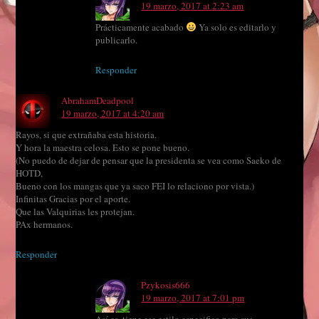
19 marzo, 2017 at 2:23 am
Prácticamente acabado
Ya solo es editarlo y
publicarlo.
Responder
AbrahamDeadpool
19 marzo, 2017 at 4:20 am
Rayos, si que extrañaba esta historia.
Y hora la maestra celosa. Esto se pone bueno.
(No puedo de dejar de pensar que la presidenta se vea como Saeko de
HOTD,
Bueno con los mangas que ya saco FEI lo relaciono por vista.)
Infinitas Gracias por el aporte.
Que las Valquirias les protejan.
PAx hermanos.
Responder
Pzykosis666
19 marzo, 2017 at 7:01 pm