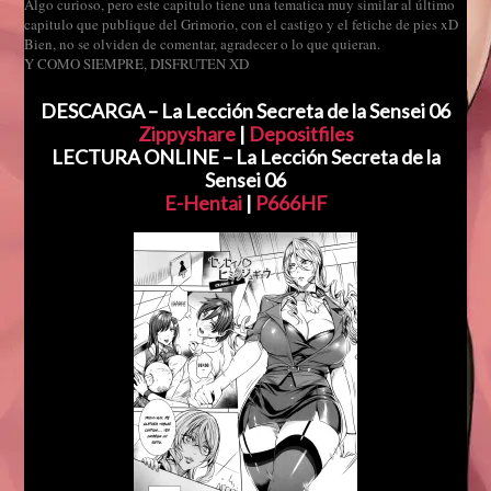
Algo curioso, pero este capitulo tiene una tematica muy similar al último
capitulo que publique del Grimorio, con el castigo y el fetiche de pies xD
Bien, no se olviden de comentar, agradecer o lo que quieran.
Y COMO SIEMPRE, DISFRUTEN XD
DESCARGA – La Lección Secreta de la Sensei 06
Zippyshare
|
Depositfiles
LECTURA ONLINE – La Lección Secreta de la
Sensei 06
E-Hentai
|
P666HF