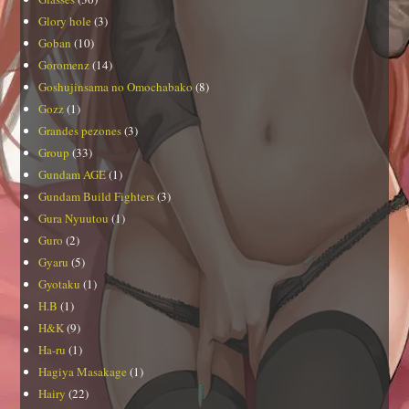
Glory hole
(3)
Goban
(10)
Goromenz
(14)
Goshujinsama no Omochabako
(8)
Gozz
(1)
Grandes pezones
(3)
Group
(33)
Gundam AGE
(1)
Gundam Build Fighters
(3)
Gura Nyuutou
(1)
Guro
(2)
Gyaru
(5)
Gyotaku
(1)
H.B
(1)
H&K
(9)
Ha-ru
(1)
Hagiya Masakage
(1)
Hairy
(22)