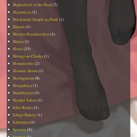
Highschool of the Dead
(7)
Higuma-ya
(3)
Hikakuteki Simple na Panti
(1)
Hirame
(1)
Hirojuu Renshuuchou
(1)
Hiroya
(1)
Hisasi
(25)
Hitsugi no Chaika
(1)
Homunculus
(2)
Homura Akemi
(1)
Hooliganism
(8)
Hougakuya
(1)
Humillacion
(3)
Hyakki Yakou
(1)
Ichie Ryoko
(1)
Ichigo Bakery
(1)
Ichimatsu
(1)
Igamaru
(1)
Igumox
(1)