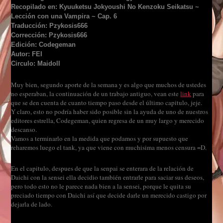
Recopilado en: Kyuuketsu Jokyoushi No Kenzoku Seikatsu ~
Lección con una Vampira ~ Cap. 6
Traducción: Pzykosis666
Corrección: Pzykosis666
Edición: Codegeman
Autor: FEI
Circulo: Maidoll
Muy bien, segundo aporte de la semana y es algo que muchos de ustedes
no esperaban, la continuación de un trabajo antiguo, vean este
link
para
que se den cuenta de cuanto tiempo paso desde el último capitulo, jeje.
Y claro, esto no podría haber sido posible sin la ayuda de uno de nuestros
editores estrella, Codegeman, quien regresa de un muy largo y merecido
descanso.
Vamos a terminarlo en la medida que podamos y por supuesto que
reharemos luego el tank, ya que viene con muchisima menos censura =D.
En el capitulo, despues de que la senpai se enterara de la relación de
Daichi con la sensei ella decidio también entrarle para saciar sus deseos,
pero todo esto no le parece nada bien a la sensei, porque le quita su
preciado tiempo con Daichi así que decide darle un merecido castigo por
dejarla de lado.