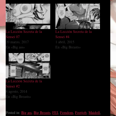
La Lección Secreta de la
La Lección Secreta de la
Sensei 07
Sensei #4
20 marzo, 2017
1 abril, 2015
En «Big ass»
En «Big Breasts»
La Lección Secreta de la
Sensei #2
8 agosto, 2014
En «Big Breasts»
Posted in:
Big ass
,
Big Breasts
,
FEI
,
Femdom
,
Footjob
,
Maidoll
,