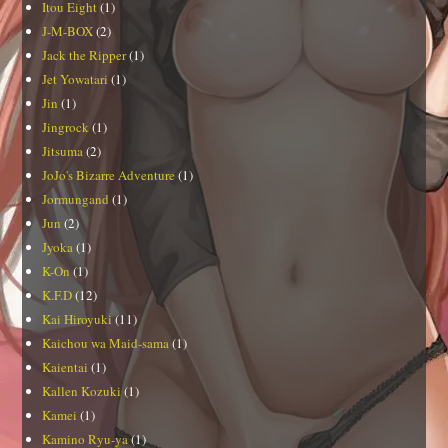
Itou Eight
(1)
J-M-BOX
(2)
Jack the Ripper
(1)
Jet Yowatari
(1)
Jin
(1)
Jingrock
(1)
Jitsuma
(2)
JoJo's Bizarre Adventure
(1)
Jormungand
(1)
Jun
(2)
Jyoka
(1)
K-On
(1)
K.F.D
(12)
Kai Hiroyuki
(11)
Kaichou wa Maid-sama
(1)
Kaientai
(1)
Kallen Kozuki
(1)
Kamei
(1)
Kamino Ryu-ya
(1)