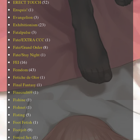
ERECT TOUCH
(52)
Eroquis!
(1)
Evangelion
(3)
Exhibitionism
(23)
Fatalpulse
(3)
Fate/EXTRA CCC
(1)
Fate/Grand Order
(8)
Fate/Stay Night
(1)
FEI
(16)
Femdom
(43)
Fetiche de Olor
(1)
Final Fantasy
(1)
Finecraft69
(1)
Fishine
(1)
Fishnet
(1)
Fisting
(5)
Foot Fetish
(1)
Footjob
(9)
Forced Sex
(1)