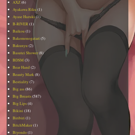
AXZ
(6)
Ayakawa Riku
(1)
Ayase Hazuki
(1)
B-RIVER
(1)
Baikou
(1)
Bakemonogatari
(5)
Bakunyu
(2)
Basutei Shower
(8)
BDSM
(3)
Bear Hand
(2)
Beauty Mark
(8)
Bestiality
(7)
Big ass
(86)
Big Breasts
(587)
Big Lips
(4)
Bikini
(18)
Biribiri
(1)
BitchMaker
(1)
Biyondo
(1)