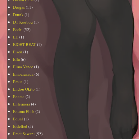
Drogas
(11)
Drunk
(1)
DT Koubou
(1)
Ecchi
(52)
ED
(1)
EIGHT BEAT
(1)
Eisen
(1)
Elfa
(6)
Elina Vance
(1)
Embarazada
(6)
Emua
(1)
Endou Okito
(1)
Enema
(2)
Enfermera
(4)
Enuma Elish
(2)
Equal
(1)
Erdelied
(5)
Erect Sawaru
(52)