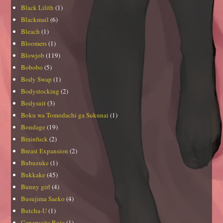
Black Lilith
(1)
Blackmail
(6)
Bleach
(1)
Bloomers
(1)
Blowjob
(119)
Bobobo
(5)
Body Swap
(1)
Bodystocking
(2)
Bodysuit
(3)
Boku wa Tomodachi ga Sukunai
(1)
Bondage
(19)
Brainfuck
(2)
Breast Expansion
(2)
Bubuzuke
(1)
Bukkake
(45)
Bunny girl
(4)
Busujima Saeko
(4)
Butcha-U
(1)
Caperucita Roja
(1)