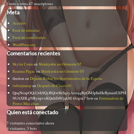
Únete a otros 47 suscriptores
Meta
Acceder
Feed de entradas
Feed de comentarios
WordPress.org
Comentarios recientes
Skylar Conn
en
Shinkyoku no Grimoire 05
Reanna Pagac
en
Shinkyoku no Grimoire 05
therion
en
Déjame Robar los Sentimientos de tu Esposa
iwbntjtmop
en
Después de Clases 01
QpqNoapOQcLbIrSQyBQiwSkSqsyAmrqqBpGMJpImHeBjmanEXPM
NUAXHLgNBynpvxKQnhDAVjqkM 4login7 Sow
en
Entrenadora de
Perros Mai-chan
Quien está conectado
7 visitantes conectados ahora
4 visitantes,
3 bots