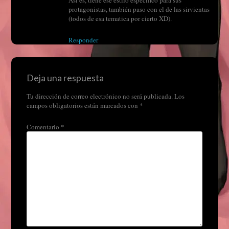
Así es, tiene ese estilo especifico para sus
protagonistas, también paso con el de las sirvientas
(todos de esa tematica por cierto XD).
Responder
Deja una respuesta
Tu dirección de correo electrónico no será publicada.
Los
campos obligatorios están marcados con
*
Comentario
*