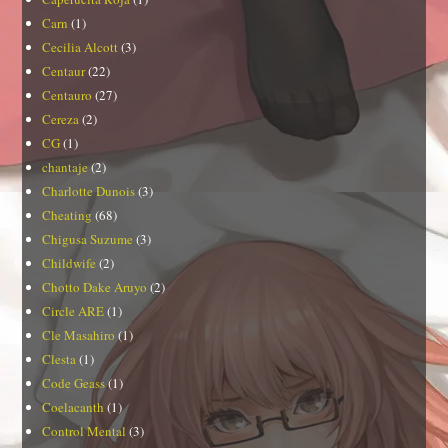
Carn
(1)
Cecilia Alcott
(3)
Centaur
(22)
Centauro
(27)
Cereza
(2)
CG
(1)
chantaje
(2)
Charlotte Dunois
(3)
Cheating
(68)
Chigusa Suzume
(3)
Childwife
(2)
Chotto Dake Aruyo
(2)
Circle ARE
(1)
Cle Masahiro
(1)
Clesta
(1)
Code Geass
(1)
Coelacanth
(1)
Control Mental
(3)