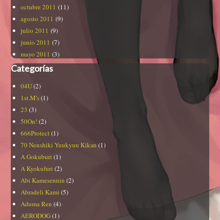
octubre 2011
(11)
agosto 2011
(9)
julio 2011
(9)
junio 2011
(7)
mayo 2011
(3)
Categorías
04U
(2)
1st.M's
(1)
23
(3)
50On!
(2)
666Protect
(1)
70 Nenshiki Yuukyuu Kikan
(1)
A Gokuburi
(1)
A Kyokufuri
(2)
Abi Kamesennin
(2)
Abradeli Kami
(5)
Aduma Ren
(4)
AERODOG
(1)