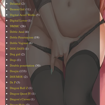
Delantal
(2)
Demon Girl
(11)
Digital Accel Works
(5)
Digital Lover
(1)
DMMC
(26)
Doble Anal
(4)
Doble Penetracion
(19)
Doble Vaginal
(6)
DOG DAYS
(1)
Dog girl
(2)
Dogs
(1)
Double penetration
(30)
Doujin
(133)
DOUMOU
(2)
Dr. P
(3)
Dragon Ball Z
(1)
Dragon Quest IV
(1)
Dragon's Crown
(1)
Dream Halls
(2)