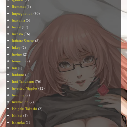
Ikematsu
(1)
Impregnation
(30)
Inazuma
(5)
Incest
(17)
Incesto
(76)
Infinite Stratos
(8)
Inkey
(2)
Inoino
(2)
Inomaru
(2)
Inu
(1)
Inuburo
(1)
Inui Takemaru
(76)
Inverted Nipples
(12)
Ireading
(2)
Irrumacion
(7)
Ishigaki Takashi
(2)
Ishikei
(4)
Iskandar
(1)