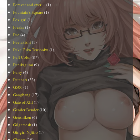
Forever and ever…
(1)
Fountain's Square
(1)
Fox girl
(1)
Freaks
(1)
Fue
(4)
Fuetakishi
(1)
Fuka Fuka Tenshoku
(1)
Full Color
(87)
Funikigumi
(9)
Furry
(4)
Futanari
(33)
G500
(1)
Gangbang
(17)
Gate of XIII
(1)
Gender Bender
(10)
Genshiken
(6)
Gilgamesh
(1)
Girigiri Nijiiro
(1)
Glasses
(30)