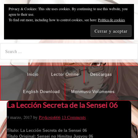
Privacy & Cookies: This site uses cookies. By continuing to use this website, you
Pzykosis666HFansub
agree to their use.
To find out more, including how to control cookies, see here:
Política de cookies
"I'm the best there is at what I do, but what I do best isn't very
nice".
Inicio
Lector Online
Descargas
English Download
Monmusu Volúmenes
La Lección Secreta de la Sensei 06
9 marzo, 2017
by
Pzykosis666
13 Comments
Título: La Lección Secreta de la Sensei 06
Título Original: Sensei no Himitsu Jugyou 06