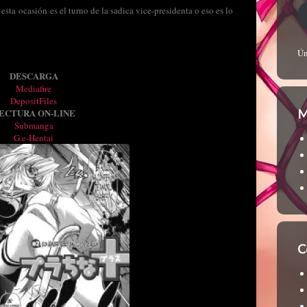
esta ocasión es el turno de la sadica vice-presidenta o eso es lo
Ún
DESCARGA
Mediafire
DepositFiles
ECTURA ON-LINE
M
Submanga
G.e-Hentai
C