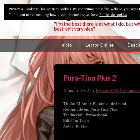
Privacy & Cookies: This site uses cookies. By continuing to use this website, you agree t
Pzykosis666HFa
To find out more, including how to control cookies, see here:
Política de cookies
"I'm the best there is at what I do, but wh
best isn't very nice".
Inicio
Lector Online
Desca
Pura-Tina Plus 2
10 junio, 2012
by
Pzykosis666
2 Comment
Título: El Amor Platónico de Irumi
Recopilado en: Pura-Tina Plus
Traducción: Pzykosis666
Edición: Trein
Autor: Rakko