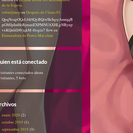
de tu Esposa
iwbntjtmop
en
Después de Clases 01
QpqNoapOQcLbIrSQyBQiwSkSqsyAmrqqB
pGMJpImHeBjmanEXPMNUAXHLgNBynp
vxKQnhDAVjqkM 4login7 Sow
en
Entrenadora de Perros Mai-chan
uien está conectado
visitantes conectados ahora
visitantes,
5 bots
rchivos
enero 2020
(2)
octubre 2019
(1)
septiembre 2019
(3)