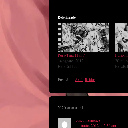
Relacionado
Pura-Tina Plus 7
Pura-Ti
14 agosto, 2012
30 juli
En «Rakko»
En «Ra
Posted in:
Anal
,
Rakko
2 Comments
Joseph Sanchez
11 junio, 2012 at 2:36 am