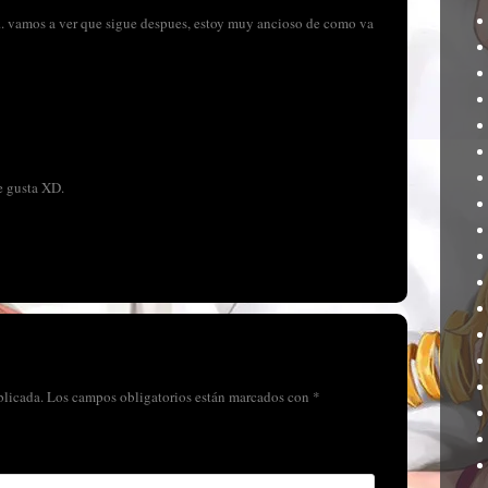
 vamos a ver que sigue despues, estoy muy ancioso de como va
e gusta XD.
blicada.
Los campos obligatorios están marcados con
*