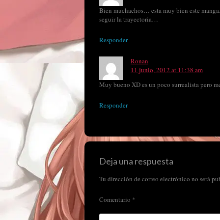
Bien muchachos… esta muy bien este manga..
seguir la trayectoria…
Responder
Ronan
11 junio, 2012 at 11:38 am
Muy bueno XD es un poco surrealista pero m
Responder
Deja una respuesta
Tu dirección de correo electrónico no será pu
Comentario
*