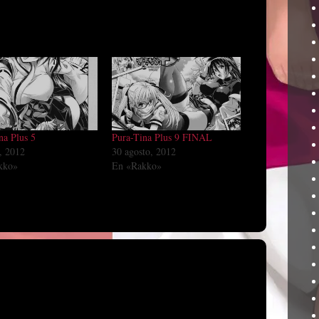
na Plus 5
Pura-Tina Plus 9 FINAL
o, 2012
30 agosto, 2012
kko»
En «Rakko»