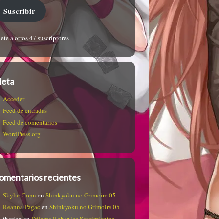
Suscribir
ete a otros 47 suscriptores
eta
Acceder
Feed de entradas
Feed de comentarios
WordPress.org
omentarios recientes
Skylar Conn
en
Shinkyoku no Grimoire 05
Reanna Pagac
en
Shinkyoku no Grimoire 05
therion
en
Déjame Robar los Sentimientos