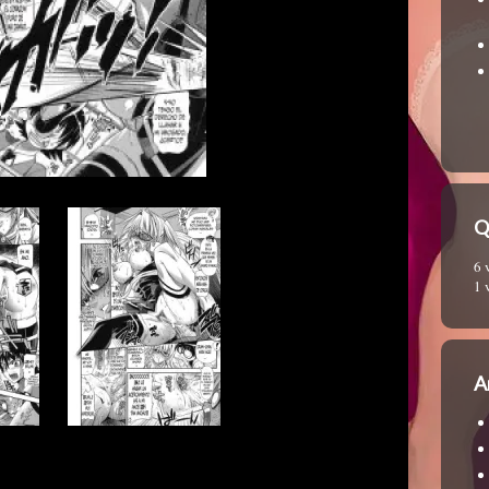
Q
6 
1 
A