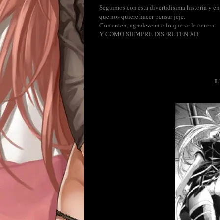
Seguimos con esta divertidisima historia y en 
que nos quiere hacer pensar jeje.
Comenten, agradezcan o lo que se le ocurra.
Y COMO SIEMPRE DISFRUTEN XD
L