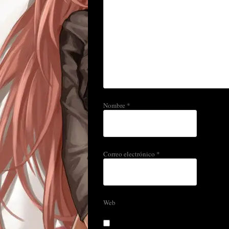
Nombre
*
Correo electrónico
*
Web