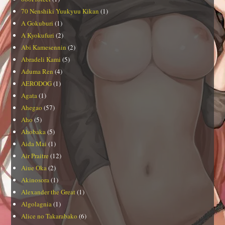
70 Nenshiki Yuukyuu Kikan
(1)
A Gokuburi
(1)
A Kyokufuri
(2)
Abi Kamesennin
(2)
Abradeli Kami
(5)
Aduma Ren
(4)
AERODOG
(1)
Agata
(1)
Ahegao
(57)
Aho
(5)
Ahobaka
(5)
Aida Mai
(1)
Air Praitre
(12)
Aiue Oka
(2)
Akinosora
(1)
Alexander the Great
(1)
Algolagnia
(1)
Alice no Takarabako
(6)