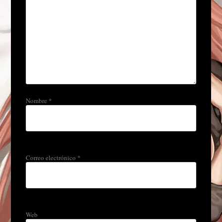
Nombre
*
Correo electrónico
*
Web