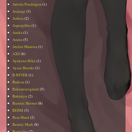
Artoria Pendragon
(1)
Asanagi
(3)
Asfixia
(2)
Aspergillus
(1)
Asuka
(1)
Asuna
(5)
Atelier Maruwa
(1)
AXZ
(6)
Ayakawa Riku
(1)
Ayase Hazuki
(1)
B-RIVER
(1)
Baikou
(1)
Bakemonogatari
(5)
Bakunyu
(2)
Basutei Shower
(8)
BDSM
(3)
Bear Hand
(2)
Beauty Mark
(8)
Bestiality
(7)