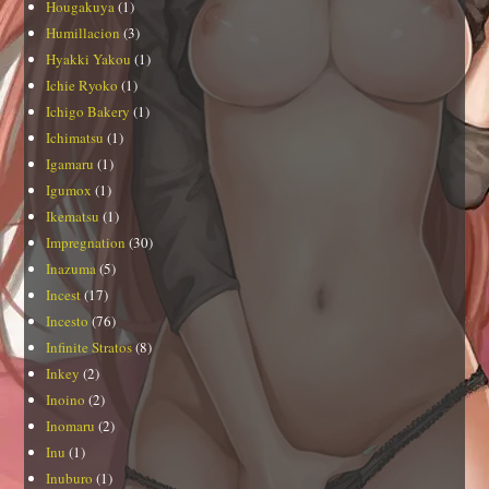
Hougakuya
(1)
Humillacion
(3)
Hyakki Yakou
(1)
Ichie Ryoko
(1)
Ichigo Bakery
(1)
Ichimatsu
(1)
Igamaru
(1)
Igumox
(1)
Ikematsu
(1)
Impregnation
(30)
Inazuma
(5)
Incest
(17)
Incesto
(76)
Infinite Stratos
(8)
Inkey
(2)
Inoino
(2)
Inomaru
(2)
Inu
(1)
Inuburo
(1)