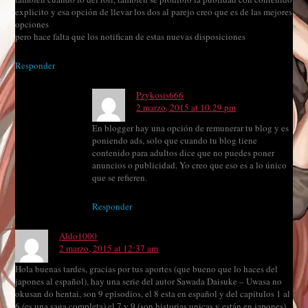
explicito y esa opción de llevar los dos al parejo creo que es de las mejores
opciones
pero hace falta que los notifican de estas nuevas disposiciones
Responder
Pzykosis666
2 marzo, 2015 at 10:29 pm
En blogger hay una opción de remunerar tu blog y es
poniendo ads, solo que cuando tu blog tiene
contenido para adultos dice que no puedes poner
anuncios o publicidad. Yo creo que eso es a lo único
que se refieren.
Responder
Aldo1000
2 marzo, 2015 at 12:37 am
Hola buenas tardes, gracias por tus aportes (que bueno que lo haces del
japones al español), hay una serie del autor Sawada Daisuke – Uwasa no
okusan do hentai, son 9 episodios, el 8 esta en español y del capitulos 1 al
6 (es una saga completa) el 7 y 9 (son historias unicas y están en japones),