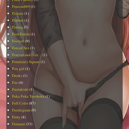
Finecraft69
(1)
Fishine
(1)
Fishnet
(1)
Fisting
(5)
Foot Fetish
(1)
Footjob
(9)
Forced Sex
(1)
Forever and ever…
(1)
Fountain's Square
(1)
Fox girl
(1)
Freaks
(1)
Fue
(4)
Fuetakishi
(1)
Fuka Fuka Tenshoku
(1)
Full Color
(87)
Funikigumi
(9)
Furry
(4)
Futanari
(33)