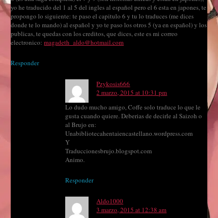
yo he traducido del 1 al 5 del ingles al español pero el 6 esta en japones, te
propongo lo siguiente: te paso el capitulo 6 y tu lo traduces (me dices
donde te lo mando) al español y yo te paso los otros 5 (ya en español) y los
publicas, te quedas con los creditos, que dices, este es mi correo
electronico:
magadeth_aldo@hotmail.com
Responder
Pzykosis666
2 marzo, 2015 at 10:31 pm
Lo dudo mucho amigo, Coffe solo traduce lo que le
gusta cuando quiere. Deberias de decirle al Saizoh o
al Brujo en:
Unabibliotecahentaiencastellano.wordpress.com
Y
Traduccionesbrujo.blogspot.com
Animo.
Responder
Aldo1000
3 marzo, 2015 at 12:38 am