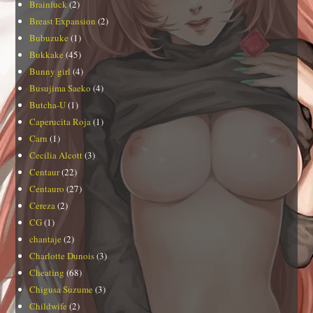
Brainfuck
(2)
Breast Expansion
(2)
Bubuzuke
(1)
Bukkake
(45)
Bunny girl
(4)
Busujima Saeko
(4)
Butcha-U
(1)
Caperucita Roja
(1)
Carn
(1)
Cecilia Alcott
(3)
Centaur
(22)
Centauro
(27)
Cereza
(2)
CG
(1)
chantaje
(2)
Charlotte Dunois
(3)
Cheating
(68)
Chigusa Suzume
(3)
Childwife
(2)