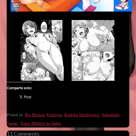
Comparte esto:
Posted in:
Big Breasts
,
Femdom
,
Kodoku Intelligence
,
Nakadashi
,
Nanao
,
Toaru Majutsu no Index
11 Comments