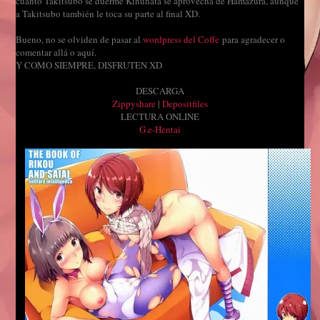
cuanto Takitsubo se duerme Kinuhata se aprovecha de Hamazura, aunque
a Takitsubo también le toca su parte al final XD.
Bueno, no se olviden de pasar al
wordpress del Coffe
para agradecer o
comentar allá o aquí.
Y COMO SIEMPRE, DISFRUTEN XD
DESCARGA
Zippyshare
|
Depositfiles
LECTURA ONLINE
G.e-Hentai