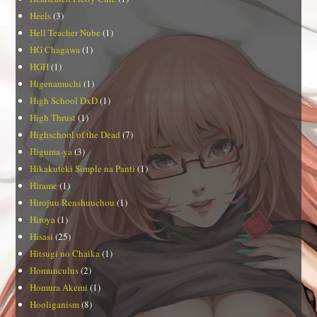
Heels
(3)
Hell Teacher Nube
(1)
HG Chagawa
(1)
HGH
(1)
Higenamuchi
(1)
High School DxD
(1)
High Thrust
(1)
Highschool of the Dead
(7)
Higuma-ya
(3)
Hikakuteki Simple na Panti
(1)
Hirame
(1)
Hirojuu Renshuuchou
(1)
Hiroya
(1)
Hisasi
(25)
Hitsugi no Chaika
(1)
Homunculus
(2)
Homura Akemi
(1)
Hooliganism
(8)