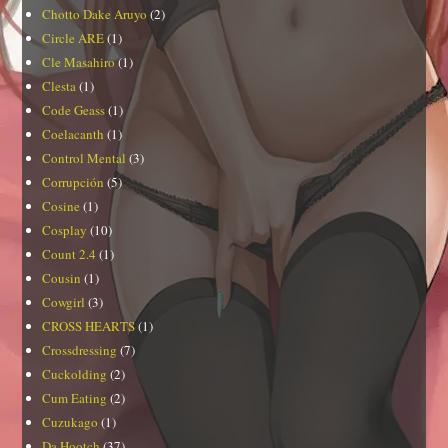
Chotto Dake Aruyo
(2)
Circle ARE
(1)
Cle Masahiro
(1)
Clesta
(1)
Code Geass
(1)
Coelacanth
(1)
Control Mental
(3)
Corrupción
(5)
Cosine
(1)
Cosplay
(10)
Count 2.4
(1)
Cousin
(1)
Cowgirl
(3)
CROSS HEARTS
(1)
Crossdressing
(7)
Cuckolding
(2)
Cum Eating
(2)
Cuzukago
(1)
Da Hootch
(37)