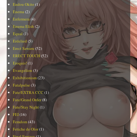
Endou Okito
(1)
Enema
(2)
Enfermera
(4)
Enuma Elish
(2)
Equal
(1)
Erdelied
(5)
Erect Sawaru
(52)
ERECT TOUCH
(52)
Eroquis!
(1)
Evangelion
(3)
Exhibitionism
(23)
Fatalpulse
(3)
Fate/EXTRA CCC
(1)
Fate/Grand Order
(8)
Fate/Stay Night
(1)
FEI
(16)
Femdom
(43)
Fetiche de Olor
(1)
Final Fantasy
(1)