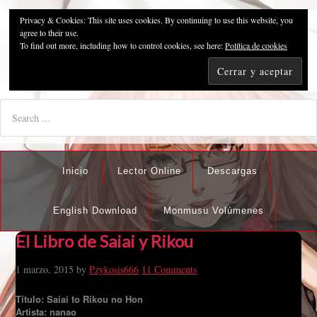
Privacy & Cookies: This site uses cookies. By continuing to use this website, you
Pzykosis666HFansub
agree to their use.
To find out more, including how to control cookies, see here:
Política de cookies
"I'm the best there is at what I do, but what I do best isn't very
nice".
Inicio
Lector Online
Descargas
English Download
Monmusu Volúmenes
El Libro de Saiai y Rikou
1 marzo, 2015
by
Pzykosis666
11 Comments
Título: Saiai to Rikou no Hon
Artista: nanao