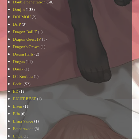
Double penetration
(30)
Doujin
(133)
DOUMOU
(2)
Dr. P
(3)
Dragon Ball Z
(1)
Dragon Quest IV
(1)
Dragon's Crown
(1)
Dream Halls
(2)
Drogas
(11)
Drunk
(1)
DT Koubou
(1)
Ecchi
(52)
ED
(1)
EIGHT BEAT
(1)
Eisen
(1)
Elfa
(6)
Elina Vance
(1)
Embarazada
(6)
Emua
(1)