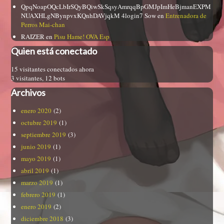
QpqNoapOQcLbIrSQyBQiwSkSqsyAmrqqBpGMJpImHeBjmanEXPM
NUAXHLgNBynpvxKQnhDAVjqkM 4login7 Sow
en
Entrenadora de
Perros Mai-chan
RAIZER
en
Pisu Hame! OVA Esp
Quien está conectado
15 visitantes conectados ahora
3 visitantes,
12 bots
Archivos
enero 2020
(2)
octubre 2019
(1)
septiembre 2019
(3)
junio 2019
(1)
mayo 2019
(1)
abril 2019
(1)
marzo 2019
(1)
febrero 2019
(1)
enero 2019
(2)
diciembre 2018
(3)