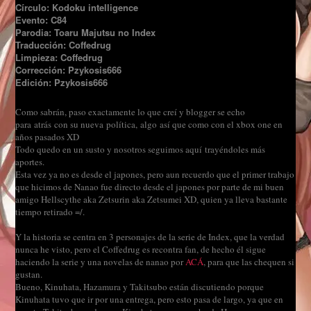
Círculo: Kodoku intelligence
Evento: C84
Parodia: Toaru Majutsu no
Index
Traducción: Coffedrug
Limpieza: Coffedrug
Corrección: Pzykosis666
Edición: Pzykosis666
Como sabrán, paso exactamente lo que creí y blogger se echo
para atrás con su nueva política, algo así que como con el xbox one en
años pasados XD
Todo quedo en un susto y nosotros seguimos aquí trayéndoles más
aportes.
Esta vez ya no es desde el japones, pero aun recuerdo que el primer trabajo
que hicimos de Nanao fue directo desde el japones por parte de mi buen
amigo Hellscythe aka Zetsurin aka Zetsumei XD, quien ya lleva bastante
tiempo retirado =/.
Y la historia se centra en 3 personajes de la serie de Index, que la verdad
nunca he visto, pero el Coffedrug es recontra fan, de hecho él sigue
haciendo la serie y una novelas de nanao por
ACÁ
, para que las chequen si
gustan.
Bueno, Kinuhata, Hazamura y Takitsubo están discutiendo porque
Kinuhata tuvo que ir por una entrega, pero esto pasa de largo, ya que en