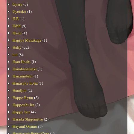
Gyaru
(5)
Gyotaku
(1)
H.B
(1)
H&K
(9)
Ha-ru
(1)
Hagiya Masakage
(1)
Hairy
(22)
hal
(8)
Ham Hoshi
(1)
Hanahanamaki
(1)
Hanamiduki
(1)
Hanasuka Iroha
(1)
Handjob
(2)
Happo Ryuu
(2)
Happoubi Jin
(2)
Happy Sex
(4)
Harada Shigemitsu
(2)
Hayami Osamu
(1)
Heartcatch Pretty Cure
(1)