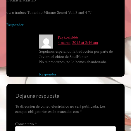
muchas gracias xD
ow u traduce Tonari no Minano Sensei Vol. 3 and 4 ??
Responder
Pzykosis666
4 marzo, 2015 at 2:46 am
Seguimos esperando la traducción por parte de
Javiert, el chico de SoulHunter.
No te preocupes, no lo hemos abandonado.
Responder
Deja una respuesta
Tu dirección de correo electrónico no será publicada.
Los
campos obligatorios están marcados con
*
Comentario
*