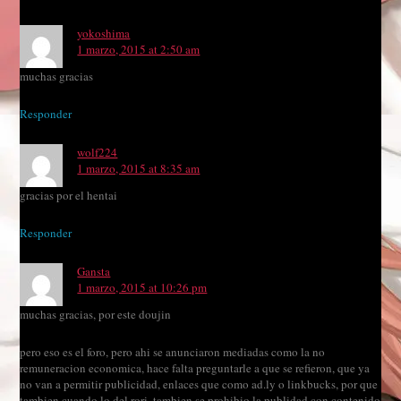
yokoshima
1 marzo, 2015 at 2:50 am
muchas gracias
Responder
wolf224
1 marzo, 2015 at 8:35 am
gracias por el hentai
Responder
Gansta
1 marzo, 2015 at 10:26 pm
muchas gracias, por este doujin
pero eso es el foro, pero ahi se anunciaron mediadas como la no
remuneracion economica, hace falta preguntarle a que se refieron, que ya
no van a permitir publicidad, enlaces que como ad.ly o linkbucks, por que
tambien cuando lo del rori, tambien se prohibio la publidad con contenido