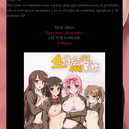
Más tarde les traeremos una sopresa, para que también esten al pendiente,
esto es todo por el momento y no se olviden de comentar, agradecer y de
disfrutar xD
DESCARGA
Zippyshare
|
Depositfiles
LECTURA ONLINE
ExHentai