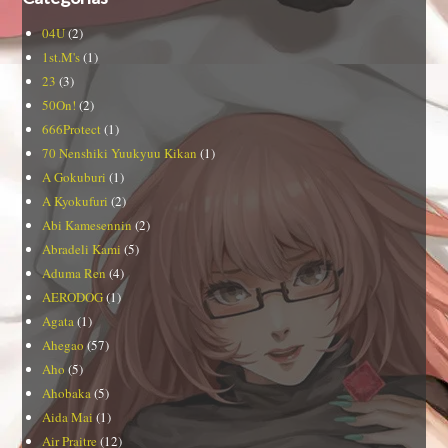
04U
(2)
1st.M's
(1)
23
(3)
50On!
(2)
666Protect
(1)
70 Nenshiki Yuukyuu Kikan
(1)
A Gokuburi
(1)
A Kyokufuri
(2)
Abi Kamesennin
(2)
Abradeli Kami
(5)
Aduma Ren
(4)
AERODOG
(1)
Agata
(1)
Ahegao
(57)
Aho
(5)
Ahobaka
(5)
Aida Mai
(1)
Air Praitre
(12)