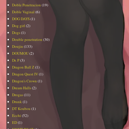
Doble Penetracion
(19)
Doble Vaginal
(6)
DOG DAYS
(1)
Dog girl
(2)
Dogs
(1)
Double penetration
(30)
Doujin
(133)
DOUMOU
(2)
Dr. P
(3)
Dragon Ball Z
(1)
Dragon Quest IV
(1)
Dragon's Crown
(1)
Dream Halls
(2)
Drogas
(11)
Drunk
(1)
DT Koubou
(1)
Ecchi
(52)
ED
(1)