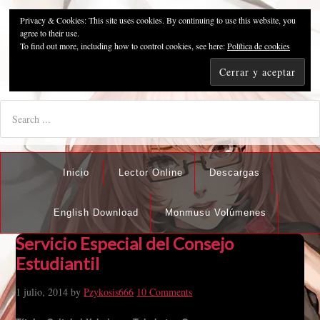
Privacy & Cookies: This site uses cookies. By continuing to use this website, you
Pzykosis666HFansub
agree to their use.
To find out more, including how to control cookies, see here:
Política de cookies
"I'm the best there is at what I do, but what I do best isn't very
nice".
Inicio
Lector Online
Descargas
English Download
Monmusu Volúmenes
Servicio Especial del Consejo
Estudiantil
1 julio, 2014
by
Pzykosis666
10 Comments