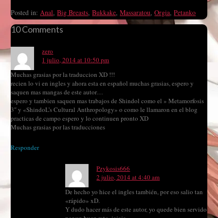
Posted in:
Anal
,
Big Breasts
,
Bukkake
,
Massaratou
,
Orgia
,
Petanko
10 Comments
zero
1 julio, 2014 at 10:50 pm
Muchas grasias por la traduccion XD !!!
recien lo vi en ingles y ahora esta en español muchas grasias, espero y
saquen mas mangas de este autor…
espero y tambien saquen mas trabajos de Shindol como el » Metamorfosis
3″ y «ShindoL’s Cultural Anthropology» o como le llamaron en el blog
practicas de campo espero y lo continuen pronto XD
Muchas grasias por las traducciones
Responder
Pzykosis666
2 julio, 2014 at 4:40 am
De hecho yo hice el ingles también, por eso salio tan
«rápido» xD.
Y dudo hacer más de este autor, yo quede bien servido