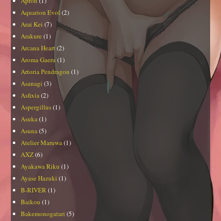
Apron
(1)
Aquarion Evol
(2)
Arai Kei
(7)
Arakure
(1)
Arcana Heart
(2)
Aroma Gaeru
(1)
Artoria Pendragon
(1)
Asanagi
(3)
Asfixia
(2)
Aspergillus
(1)
Asuka
(1)
Asuna
(5)
Atelier Maruwa
(1)
AXZ
(6)
Ayakawa Riku
(1)
Ayase Hazuki
(1)
B-RIVER
(1)
Baikou
(1)
Bakemonogatari
(5)