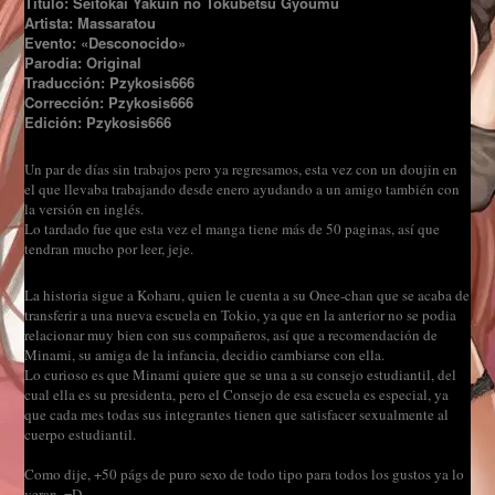
Título:
Seitokai Yakuin no Tokubetsu Gyoumu
Artista:
Massaratou
Evento: «Desconocido»
Parodia: Original
Traducción: Pzykosis666
Corrección: Pzykosis666
Edición: Pzykosis666
Un par de días sin trabajos pero ya regresamos, esta vez con un doujin en
el que llevaba trabajando desde enero ayudando a un amigo también con
la versión en inglés.
Lo tardado fue que esta vez el manga tiene más de 50 paginas, así que
tendran mucho por leer, jeje.
La historia sigue a Koharu, quien le cuenta a su Onee-chan que se acaba de
transferir a una nueva escuela en Tokio, ya que en la anterior no se podia
relacionar muy bien con sus compañeros, así que a recomendación de
Minami, su amiga de la infancia, decidio cambiarse con ella.
Lo curioso es que Minami quiere que se una a su consejo estudiantil, del
cual ella es su presidenta, pero el Consejo de esa escuela es especial, ya
que cada mes todas sus integrantes tienen que satisfacer sexualmente al
cuerpo estudiantil.
Como dije, +50 págs de puro sexo de todo tipo para todos los gustos ya lo
veran. =D