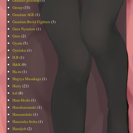
Grandes pezones
(3)
Group
(33)
Gundam AGE
(1)
Gundam Build Fighters
(3)
Gura Nyuutou
(1)
Guro
(2)
Gyaru
(5)
Gyotaku
(1)
H.B
(1)
H&K
(9)
Ha-ru
(1)
Hagiya Masakage
(1)
Hairy
(22)
hal
(8)
Ham Hoshi
(1)
Hanahanamaki
(1)
Hanamiduki
(1)
Hanasuka Iroha
(1)
Handjob
(2)