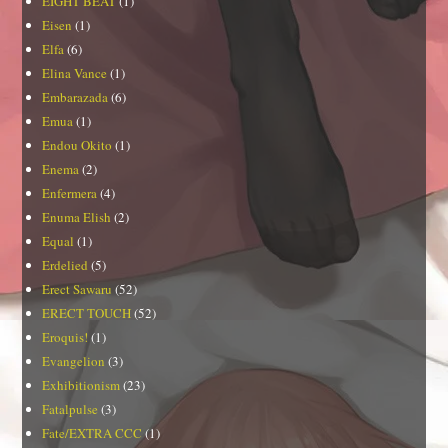
EIGHT BEAT
(1)
Eisen
(1)
Elfa
(6)
Elina Vance
(1)
Embarazada
(6)
Emua
(1)
Endou Okito
(1)
Enema
(2)
Enfermera
(4)
Enuma Elish
(2)
Equal
(1)
Erdelied
(5)
Erect Sawaru
(52)
ERECT TOUCH
(52)
Eroquis!
(1)
Evangelion
(3)
Exhibitionism
(23)
Fatalpulse
(3)
Fate/EXTRA CCC
(1)