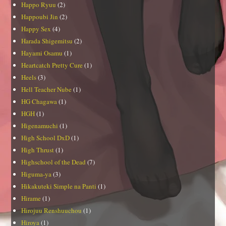
Happo Ryuu
(2)
Happoubi Jin
(2)
Happy Sex
(4)
Harada Shigemitsu
(2)
Hayami Osamu
(1)
Heartcatch Pretty Cure
(1)
Heels
(3)
Hell Teacher Nube
(1)
HG Chagawa
(1)
HGH
(1)
Higenamuchi
(1)
High School DxD
(1)
High Thrust
(1)
Highschool of the Dead
(7)
Higuma-ya
(3)
Hikakuteki Simple na Panti
(1)
Hirame
(1)
Hirojuu Renshuuchou
(1)
Hiroya
(1)