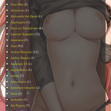
Aiue Oka
(2)
Akinosora
(1)
Alexander the Great
(1)
Algolagnia
(1)
Alice no Takarabako
(6)
Amarini Senpaku
(12)
Amatarou
(3)
Anal
(91)
Andou Hiroyuki
(12)
Andou Shuuki
(1)
Androide 18
(1)
angelphobia
(1)
Anime
(7)
Aniversario
(1)
Anmitsuyomogitei
(2)
Anzu
(1)
Aodouhu
(1)
Aoi Nagisa
(7)