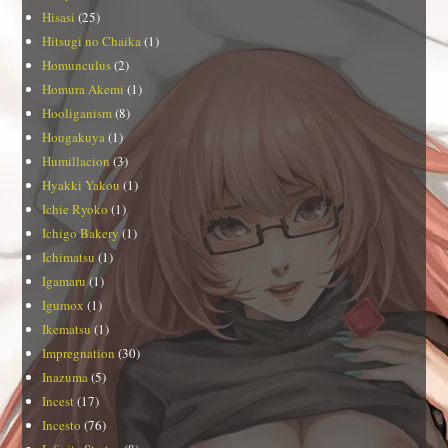
Hisasi
(25)
Hitsugi no Chaika
(1)
Homunculus
(2)
Homura Akemi
(1)
Hooliganism
(8)
Hougakuya
(1)
Humillacion
(3)
Hyakki Yakou
(1)
Ichie Ryoko
(1)
Ichigo Bakery
(1)
Ichimatsu
(1)
Igamaru
(1)
Igumox
(1)
Ikematsu
(1)
Impregnation
(30)
Inazuma
(5)
Incest
(17)
Incesto
(76)