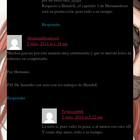
por un buen rato, jajaja.
Respecto a ShindoL, el capitulo 3 de Metamorfosis
está en producción, pero todo a su tiempo.
Responder
AbrahamDeadpool
2 julio, 2014 at 1:38 am
Muchas gracias por este numero muy entretenido y que le metiste kilos de
esfuerzo en completarlo.
Pax Hermano.
P.D. De Acuerdo con zero con los trabajos de ShindoL
Responder
Pzykosis666
2 julio, 2014 at 5:22 am
La neta si, pero valio la pena, o al menos eso creo xD
Y como dije antes, todo a su tiempo.