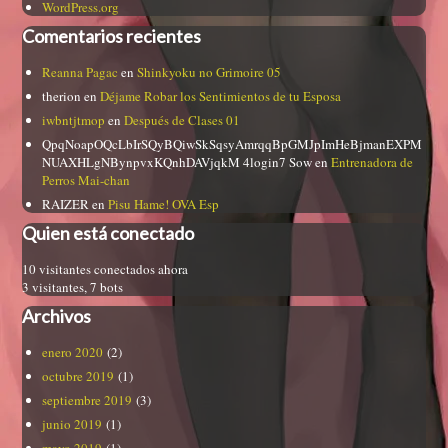
WordPress.org
Comentarios recientes
Reanna Pagac
en
Shinkyoku no Grimoire 05
therion
en
Déjame Robar los Sentimientos de tu Esposa
iwbntjtmop
en
Después de Clases 01
QpqNoapOQcLbIrSQyBQiwSkSqsyAmrqqBpGMJpImHeBjmanEXPM
NUAXHLgNBynpvxKQnhDAVjqkM 4login7 Sow
en
Entrenadora de
Perros Mai-chan
RAIZER
en
Pisu Hame! OVA Esp
Quien está conectado
10 visitantes conectados ahora
3 visitantes,
7 bots
Archivos
enero 2020
(2)
octubre 2019
(1)
septiembre 2019
(3)
junio 2019
(1)
mayo 2019
(1)