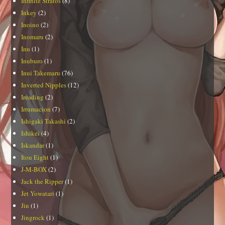
Infinite Stratos
(8)
Inkey
(2)
Inoino
(2)
Inomaru
(2)
Inu
(1)
Inuburo
(1)
Inui Takemaru
(76)
Inverted Nipples
(12)
Ireading
(2)
Irrumacion
(7)
Ishigaki Takashi
(2)
Ishikei
(4)
Iskandar
(1)
Itou Eight
(1)
J-M-BOX
(2)
Jack the Ripper
(1)
Jet Yowatari
(1)
Jin
(1)
Jingrock
(1)