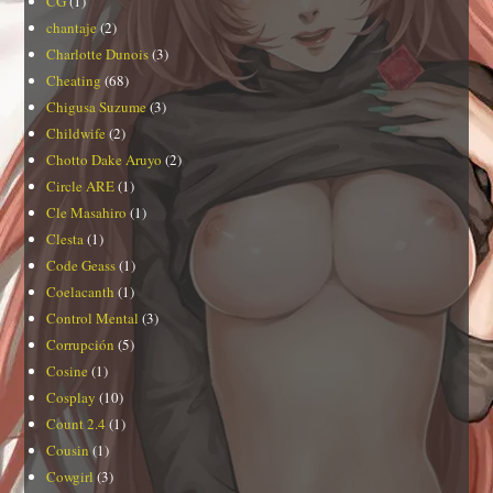
CG
(1)
chantaje
(2)
Charlotte Dunois
(3)
Cheating
(68)
Chigusa Suzume
(3)
Childwife
(2)
Chotto Dake Aruyo
(2)
Circle ARE
(1)
Cle Masahiro
(1)
Clesta
(1)
Code Geass
(1)
Coelacanth
(1)
Control Mental
(3)
Corrupción
(5)
Cosine
(1)
Cosplay
(10)
Count 2.4
(1)
Cousin
(1)
Cowgirl
(3)