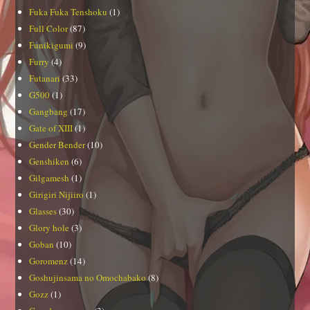
Fuka Fuka Tenshoku
(1)
Full Color
(87)
Funikigumi
(9)
Furry
(4)
Futanari
(33)
G500
(1)
Gangbang
(17)
Gate of XIII
(1)
Gender Bender
(10)
Genshiken
(6)
Gilgamesh
(1)
Girigiri Nijiiro
(1)
Glasses
(30)
Glory hole
(3)
Goban
(10)
Goromenz
(14)
Goshujinsama no Omochabako
(8)
Gozz
(1)