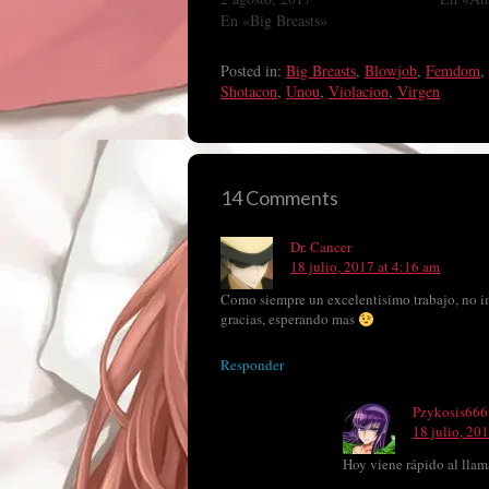
En «Big Breasts»
Posted in:
Big Breasts
,
Blowjob
,
Femdom
,
Shotacon
,
Unou
,
Violacion
,
Virgen
14 Comments
Dr. Cancer
18 julio, 2017 at 4:16 am
Como siempre un excelentisimo trabajo, no im
gracias, esperando mas
Responder
Pzykosis666
18 julio, 20
Hoy viene rápido al lla