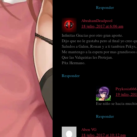
Responder
AbrahamDeadpool
18 julio, 2017 at 6:06 am
Infinitas Gracias por otro gran aporte.
Dijo que no le gustaba pero al final yo creo 
Saludos a Galen, Ronan y a ti tambien Pzkys, 
Me mantengo a la espera por mas grandiosos 
Que las Valquirias les Protejan.
PAx Hermano.
Responder
Pzykosis666
19 julio, 20
Ese niño se hacia muchis
Responder
Aben VG
18 julio, 2017 at 10:12 pm