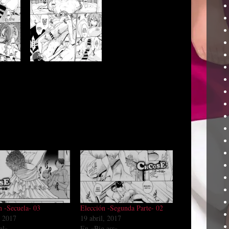
n -Secuela- 03
Elección -Segunda Parte- 02
, 2017
19 abril, 2017
al»
En «Big ass»