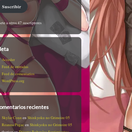
Suscribir
ete a otros 47 suscriptores
eta
Acceder
Feed de entradas
Feed de comentarios
WordPress.org
omentarios recientes
Skylar Conn
en
Shinkyoku no Grimoire 05
Reanna Pagac
en
Shinkyoku no Grimoire 05
therion
en
Déjame Robar los Sentimientos