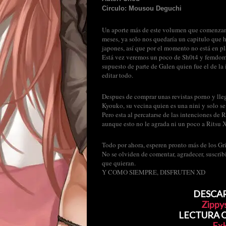
Circulo: Mousou Deguchi
Un aporte más de este volumen que comenzamo
meses, ya solo nos quedaría un capitulo que 
japones, así que por el momento no está en p
Está vez veremos un poco de Sh0t4 y femdom (
supuesto de parte de Galen quien fue el de la
editar todo.
Despues de comprar unas revistas porno y lle
Kyouko, su vecina quien es una nini y solo se
Pero esta al percatarse de las intenciones de 
aunque esto no le agrada ni un poco a Ritsu 
Todo por ahora, esperen pronto más de los Gri
No se olviden de comentar, agradecer, suscribi
que quieran.
Y COMO SIEMPRE, DISFRUTEN XD
DESCARG
Zippy
LECTURA ON
Ex