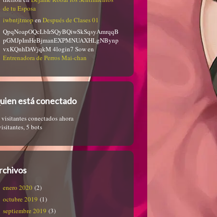
de tu Esposa
iwbntjtmop
en
Después de Clases 01
QpqNoapOQcLbIrSQyBQiwSkSqsyAmrqqB
pGMJpImHeBjmanEXPMNUAXHLgNBynp
vxKQnhDAVjqkM 4login7 Sow
en
Entrenadora de Perros Mai-chan
uien está conectado
 visitantes conectados ahora
visitantes,
5 bots
rchivos
enero 2020
(2)
octubre 2019
(1)
septiembre 2019
(3)