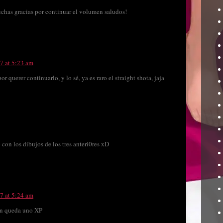
uchas gracias por continuar el volumen saludos!
17 at 5:23 am
r querer continuarlo, y lo sé, ya es raro el straight shota, jaja
con los dibujos de los tres anteri0res xD
17 at 5:24 am
un queda uno XP