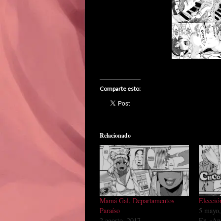
Comparte esto:
Relacionado
Mamá Gal, Departamentos
Elecció
Paraíso
5 mayo
2 agosto, 2017
En «An