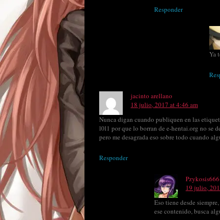
Responder
Ya 
Res
jacinto arellano
18 julio, 2017 at 4:46 am
Nunca digan cuando publiquen en las etiqueta
l0l1 por que lo borran de e-hentai.org no se 
pero me desagrada eso sobre todo cuando algu
Responder
Pzykosis666
19 julio, 20
Eso tiene desde siempre,
ese contenido, busca alg