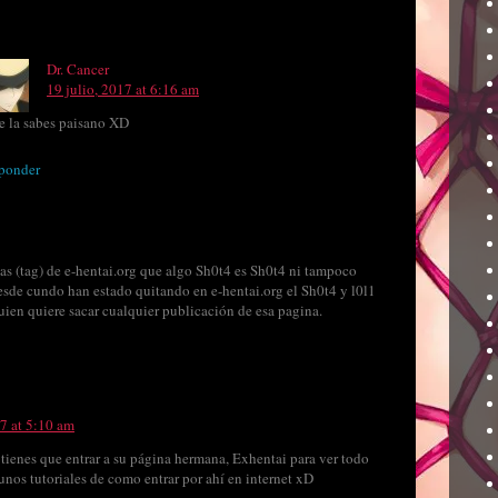
Dr. Cancer
19 julio, 2017 at 6:16 am
te la sabes paisano XD
ponder
s (tag) de e-hentai.org que algo Sh0t4 es Sh0t4 ni tampoco
desde cundo han estado quitando en e-hentai.org el Sh0t4 y l0l1
ien quiere sacar cualquier publicación de esa pagina.
17 at 5:10 am
 tienes que entrar a su página hermana, Exhentai para ver todo
unos tutoriales de como entrar por ahí en internet xD