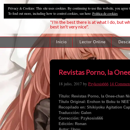
Privacy & Cookies: This site uses cookies. By continuing to use this website, you agree t
Pzykosis666HFa
To find out more, including how to control cookies, see here:
Política de cookies
"I'm the best there is at what I do, but wh
best isn't very nice".
Inicio
Lector Online
Desca
Revistas Porno, la One
18 julio, 2017
by
Pzykosis666
14 Commen
Título: Revistas Porno, la Onee-chan Ni
Título Original: Erohon to Boku to NE
Recopilado en: Shikiyoku Agitation Cap
Traducción: Galen
Corrección: Pzykosis666
Edición: Ronan
Autor: Unou