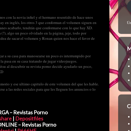
s con la novia infiel y el hermano resentido de hace unos
hay en inglés, los otros 3 que conforman el volumen siguen en
Ún
lanes acabarlo, tendrán que conformarse con lo que hay XD.
?), algo un poco olvidado en la página, jeje, todo por
 idea de sacar el volumen y Ronan quien nos hace el favor de
M
gar a su casa para manosearse un poco es interrumpido por
 la pasa en su casa tratando de jugar videojuegos.
Ritsu al descubrir su revista porno decide ayudarlo un poco,
XD
morio y ese ultimo capitulo de este volumen del que les hable.
rse a las redes sociales para que les lleguen los anuncios o lo
C
A – Revistas Porno
share
|
Depositfiles
LINE – Revistas Porno
Hentai
|
P666HF