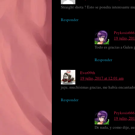
Straight shota ? Esto se pondra interesante m
Responder
Pzykosis666
19 julio, 20
Todo es gracias a Galen po
Responder
Ever09th
19 julio, 2017 at 12:01 am
juju, muchísimas gracias, me había encantado 
Responder
Pzykosis666
19 julio, 20
De nada, y como dije, a