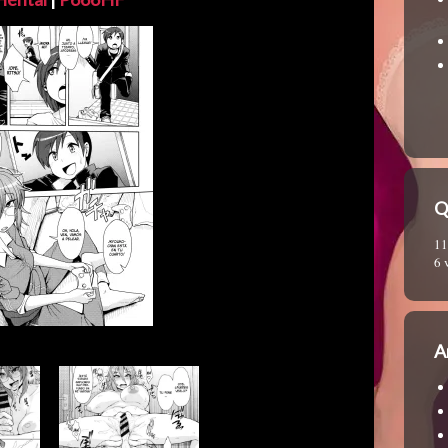
Q
11
6 
A