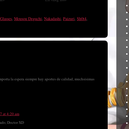
Glasses
,
Mousou Deguchi
,
Nakadashi
,
Paizuri
,
Sh0t4
,
porta la espera siempre hay aportes de calidad, muchsisimas
17 at 4:20 am
mado, Doctor XD