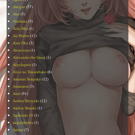
Ahegao
(57)
Aho
(5)
Ahobaka
(5)
Aida Mai
(1)
Air Praitre
(12)
Aiue Oka
(2)
Akinosora
(1)
Alexander the Great
(1)
Algolagnia
(1)
Alice no Takarabako
(6)
Amarini Senpaku
(12)
Amatarou
(3)
Anal
(91)
Andou Hiroyuki
(12)
Andou Shuuki
(1)
Androide 18
(1)
angelphobia
(1)
Anime
(7)