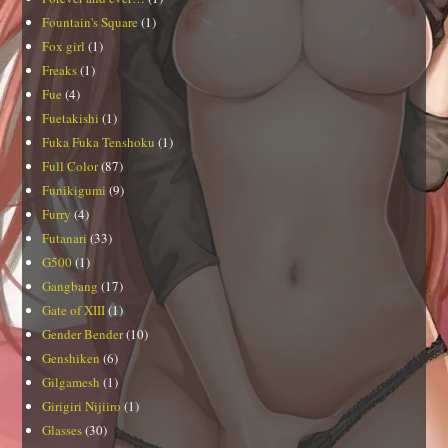
Fountain's Square
(1)
Fox girl
(1)
Freaks
(1)
Fue
(4)
Fuetakishi
(1)
Fuka Fuka Tenshoku
(1)
Full Color
(87)
Funikigumi
(9)
Furry
(4)
Futanari
(33)
G500
(1)
Gangbang
(17)
Gate of XIII
(1)
Gender Bender
(10)
Genshiken
(6)
Gilgamesh
(1)
Girigiri Nijiiro
(1)
Glasses
(30)