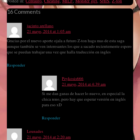
Posted in:
Centauro
,
Cheating
,
MILF
,
Monster girl
,
SHIS
,
Z-ton
16 Comments
jacinto arellano
21 mayo, 2014 at 1:05 am
Gracias por el nuevo aporte ojala a futuro Z-ton haga mas de esta saga
aunque también se ven interesantes los que a sacado recientemente espero
que se puedan trabajar una vez que halla traducción en ingles
Responder
Pzykosis666
21 mayo, 2014 at 4:39 am
Si me dan ganas de hacer lo nuevo, en especial la
chica reno, pero hay que esperar versión en inglés
para eso xD
Responder
Leunades
21 mayo, 2014 at 2:20 am