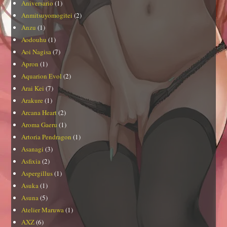
Aniversario
(1)
Anmitsuyomogitei
(2)
Anzu
(1)
Aodouhu
(1)
Aoi Nagisa
(7)
Apron
(1)
Aquarion Evol
(2)
Arai Kei
(7)
Arakure
(1)
Arcana Heart
(2)
Aroma Gaeru
(1)
Artoria Pendragon
(1)
Asanagi
(3)
Asfixia
(2)
Aspergillus
(1)
Asuka
(1)
Asuna
(5)
Atelier Maruwa
(1)
AXZ
(6)