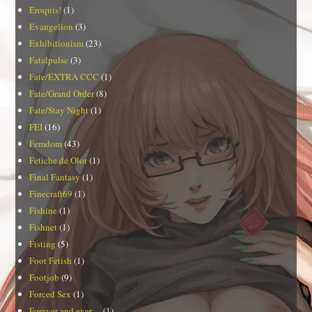
Eroquis!
(1)
Evangelion
(3)
Exhibitionism
(23)
Fatalpulse
(3)
Fate/EXTRA CCC
(1)
Fate/Grand Order
(8)
Fate/Stay Night
(1)
FEI
(16)
Femdom
(43)
Fetiche de Olor
(1)
Final Fantasy
(1)
Finecraft69
(1)
Fishine
(1)
Fishnet
(1)
Fisting
(5)
Foot Fetish
(1)
Footjob
(9)
Forced Sex
(1)
Forever and ever…
(1)