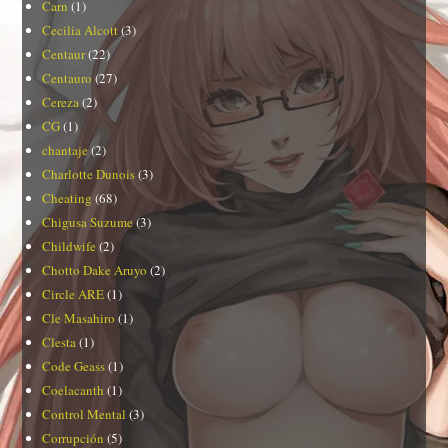
Carn
(1)
Cecilia Alcott
(3)
Centaur
(22)
Centauro
(27)
Cereza
(2)
CG
(1)
chantaje
(2)
Charlotte Dunois
(3)
Cheating
(68)
Chigusa Suzume
(3)
Childwife
(2)
Chotto Dake Aruyo
(2)
Circle ARE
(1)
Cle Masahiro
(1)
Clesta
(1)
Code Geass
(1)
Coelacanth
(1)
Control Mental
(3)
Corrupción
(5)