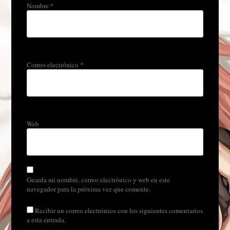
Nombre
*
Correo electrónico
*
Web
Guarda mi nombre, correo electrónico y web en este
navegador para la próxima vez que comente.
Recibir un correo electrónico con los siguientes comentarios
a esta entrada.