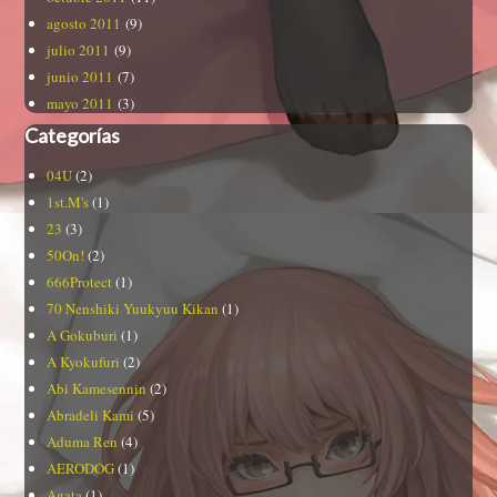
agosto 2011
(9)
julio 2011
(9)
junio 2011
(7)
mayo 2011
(3)
Categorías
04U
(2)
1st.M's
(1)
23
(3)
50On!
(2)
666Protect
(1)
70 Nenshiki Yuukyuu Kikan
(1)
A Gokuburi
(1)
A Kyokufuri
(2)
Abi Kamesennin
(2)
Abradeli Kami
(5)
Aduma Ren
(4)
AERODOG
(1)
Agata
(1)