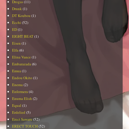
Drogas
(11)
Drunk
(1)
DT Koubou
(1)
Ecchi
(52)
ED
(1)
EIGHT BEAT
(1)
Eisen
(1)
Elfa
(6)
Elina Vance
(1)
Embarazada
(6)
Emua
(1)
Endou Okito
(1)
Enema
(2)
Enfermera
(4)
Enuma Elish
(2)
Equal
(1)
Erdelied
(5)
Erect Sawaru
(52)
ERECT TOUCH
(52)