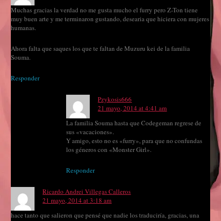
Muchas gracias la verdad no me gusta mucho el furry pero Z-Ton tiene
muy buen arte y me terminaron gustando, desearia que hiciera con mujeres
humanas.
Ahora falta que saques los que te faltan de Muzuru kei de la familia
Souma.
Responder
Pzykosis666
21 mayo, 2014 at 4:41 am
La familia Souma hasta que Codegeman regrese de
sus «vacaciones».
Y amigo, esto no es «furry», para que no confundas
los géneros con «Monster Girl».
Responder
Ricardo Andrei Villegas Calleros
21 mayo, 2014 at 3:18 am
hace tanto que salieron que pensé que nadie los traduciría, gracias, una