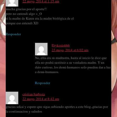
22 mayo, 2014 at 1:15 am
mucha gracias por el aporte!!
pero no entendi algo >_O
si la madre de Karen era la madre biológica de el
porque eso entendi XD
Responder
Pzykosis666
23 mayo, 2014 at 6:02 am
No, ella era su madrastra, hasta al inicio le dice que
ella no podrá sustituir a su verdadera madre. Y un
dato curioso, los demi-humanos solo pueden dar a luz
a demi-humanos.
Responder
cristian barboza
22 mayo, 2014 at 8:42 am
gracias sekai y espero que sigas subiendo aportes a este blog..gracias por
la continuacion y saludos