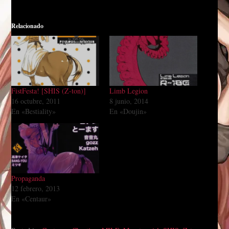
Relacionado
FistFesta! [SHIS (Z-ton)]
Limb Legion
16 octubre, 2011
8 junio, 2014
En «Bestiality»
En «Doujin»
Propaganda
12 febrero, 2013
En «Centaur»