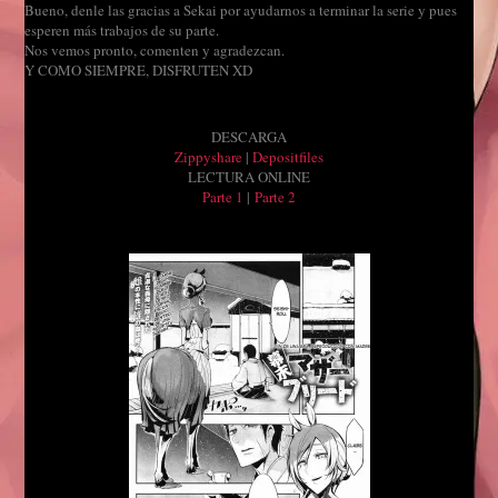
Bueno, denle las gracias a Sekai por ayudarnos a terminar la serie y pues
esperen más trabajos de su parte.
Nos vemos pronto, comenten y agradezcan.
Y COMO SIEMPRE, DISFRUTEN XD
DESCARGA
Zippyshare
|
Depositfiles
LECTURA ONLINE
Parte 1
|
Parte 2