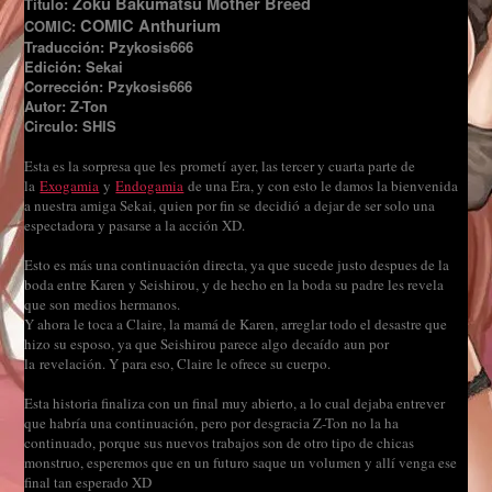
Zoku Bakumatsu Mother Breed
Título:
COMIC Anthurium
COMIC:
Traducción: Pzykosis666
Edición: Sekai
Corrección: Pzykosis666
Autor: Z-Ton
Circulo: SHIS
Esta es la sorpresa que les prometí ayer, las tercer y cuarta parte de
la
Exogamia
y
Endogamia
de una Era, y con esto le damos la bienvenida
a nuestra amiga Sekai, quien por fin se decidió a dejar de ser solo una
espectadora y pasarse a la acción XD.
Esto es más una continuación directa, ya que sucede justo despues de la
boda entre Karen y Seishirou, y de hecho en la boda su padre les revela
que son medios hermanos.
Y ahora le toca a Claire, la mamá de Karen, arreglar todo el desastre que
hizo su esposo, ya que Seishirou parece algo decaído aun por
la revelación
. Y para eso, Claire le ofrece su cuerpo.
Esta historia finaliza con un final muy abierto, a lo cual dejaba entrever
que habría una continuación, pero por desgracia Z-Ton no la ha
continuado, porque sus nuevos trabajos son de otro tipo de chicas
monstruo, esperemos que en un futuro saque un volumen y allí venga ese
final tan esperado XD