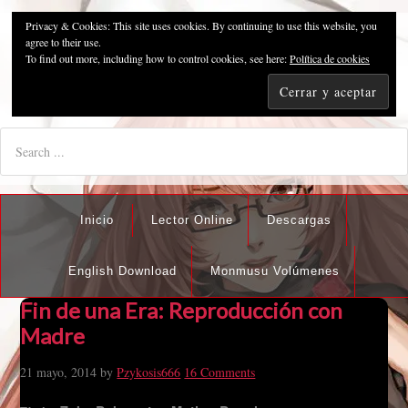
Privacy & Cookies: This site uses cookies. By continuing to use this website, you
Pzykosis666HFansub
agree to their use.
To find out more, including how to control cookies, see here:
Política de cookies
"I'm the best there is at what I do, but what I do best isn't very
nice".
Inicio
Lector Online
Descargas
English Download
Monmusu Volúmenes
Fin de una Era: Reproducción con
Madre
21 mayo, 2014
by
Pzykosis666
16 Comments