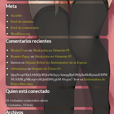
Meta
Acceder
Feed de entradas
Feed de comentarios
WordPress.org
Comentarios recientes
Skylar Conn
en
Shinkyoku no Grimoire 05
Reanna Pagac
en
Shinkyoku no Grimoire 05
therion
en
Déjame Robar los Sentimientos de tu Esposa
iwbntjtmop
en
Después de Clases 01
QpqNoapOQcLbIrSQyBQiwSkSqsyAmrqqBpGMJpImHeBjmanEXPM
NUAXHLgNBynpvxKQnhDAVjqkM 4login7 Sow
en
Entrenadora de
Perros Mai-chan
Quien está conectado
16 visitantes conectados ahora
6 visitantes,
10 bots
Archivos