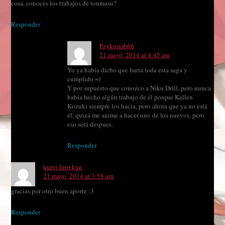
cosa, conoces los trabajos de toumasu?
Responder
Pzykosis666
21 mayo, 2014 at 4:45 am
Yo ya había dicho que haría toda esta saga y
cumplido =)
Y por supuesto que conozco a Niku Drill, pero nunca
había hecho algún trabajo de él porque Kallen
Kozuki siempre los hacia, pero ahora que ya no está
él, quizá me anime a hacer uno de los nuevos, pero
eso será despues.
Responder
kuroi hito kun
21 mayo, 2014 at 3:58 am
gracias por otro buen aporte :3
Responder