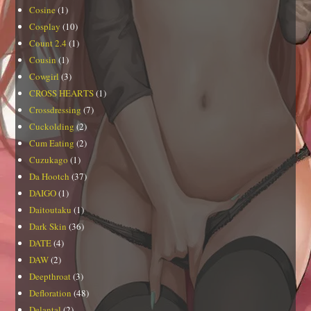
Cosine
(1)
Cosplay
(10)
Count 2.4
(1)
Cousin
(1)
Cowgirl
(3)
CROSS HEARTS
(1)
Crossdressing
(7)
Cuckolding
(2)
Cum Eating
(2)
Cuzukago
(1)
Da Hootch
(37)
DAIGO
(1)
Daitoutaku
(1)
Dark Skin
(36)
DATE
(4)
DAW
(2)
Deepthroat
(3)
Defloration
(48)
Delantal
(2)