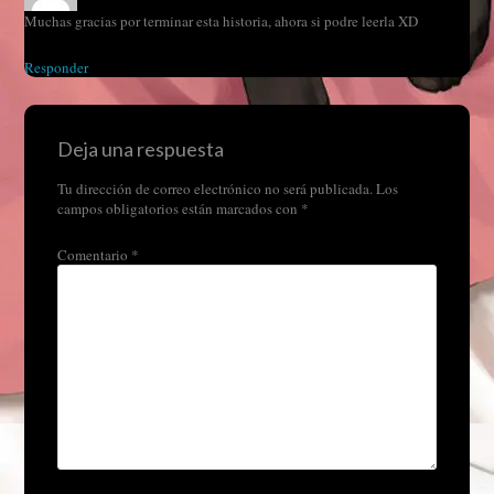
Muchas gracias por terminar esta historia, ahora si podre leerla XD
Responder
Deja una respuesta
Tu dirección de correo electrónico no será publicada.
Los
campos obligatorios están marcados con
*
Comentario
*