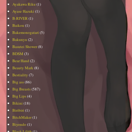
Ayakawa Riku
(1)
Ayase Hazuki
(1)
B-RIVER
(1)
Baikou
(1)
Bakemonogatari
(5)
Bakunyu
(2)
Basutei Shower
(8)
BDSM
(3)
Bear Hand
(2)
Beauty Mark
(8)
Bestiality
(7)
Big ass
(86)
Big Breasts
(587)
Big Lips
(4)
Bikini
(18)
Biribiri
(1)
BitchMaker
(1)
Biyondo
(1)
Black Lilith
(1)