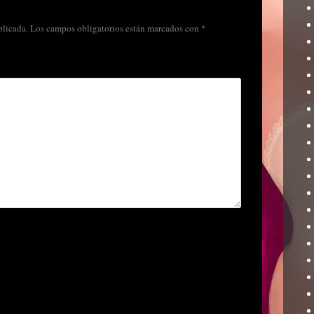
blicada.
Los campos obligatorios están marcados con
*