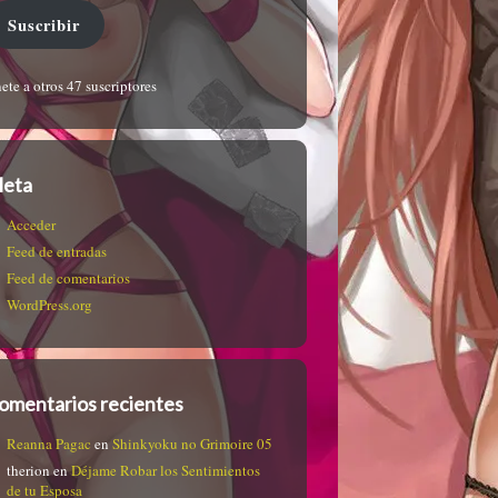
Suscribir
ete a otros 47 suscriptores
eta
Acceder
Feed de entradas
Feed de comentarios
WordPress.org
omentarios recientes
Reanna Pagac
en
Shinkyoku no Grimoire 05
therion
en
Déjame Robar los Sentimientos
de tu Esposa