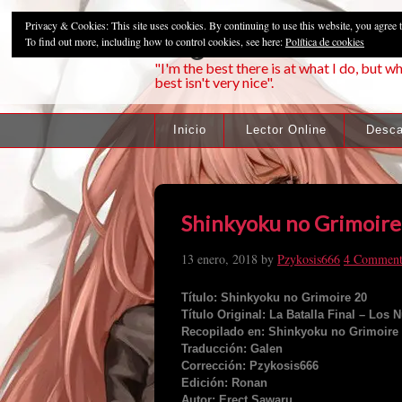
Privacy & Cookies: This site uses cookies. By continuing to use this website, you agree t
Pzykosis666HFa
To find out more, including how to control cookies, see here:
Política de cookies
"I'm the best there is at what I do, but wh
best isn't very nice".
Inicio
Lector Online
Desca
Shinkyoku no Grimoire
13 enero, 2018
by
Pzykosis666
4 Comment
Título: Shinkyoku no Grimoire 20
Título Original: La Batalla Final – Los 
Recopilado en: Shinkyoku no Grimoire I
Traducción: Galen
Corrección: Pzykosis666
Edición: Ronan
Autor: Erect Sawaru