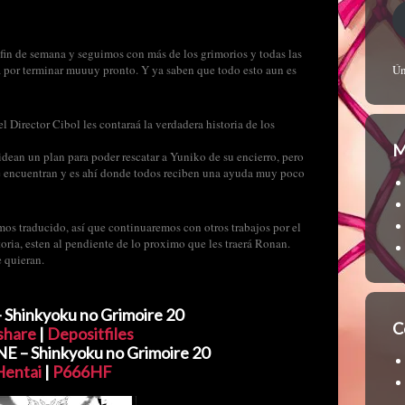
e fin de semana y seguimos con más de los grimorios y todas las
stá por terminar muuuy pronto. Y ya saben que todo esto aun es
Ún
l Director Cibol les contaraá la verdadera historia de los
M
dean un plan para poder rescatar a Yuniko de su encierro, pero
se encuentran y es ahí donde todos reciben una ayuda muy poco
emos traducido, así que continuaremos con otros trabajos por el
ria, esten al pendiente de lo proximo que les traerá Ronan.
 quieran.
Shinkyoku no Grimoire 20
C
share
|
Depositfiles
– Shinkyoku no Grimoire 20
Hentai
|
P666HF