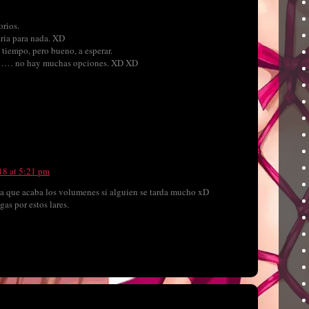
orios.
aria para nada. XD
tiempo, pero bueno, a esperar.
………… no hay muchas opciones. XD XD
18 at 5:21 pm
ta que acaba los volumenes si alguien se tarda mucho xD
as por estos lares.