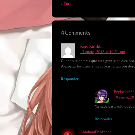
,
Yuri
4 Comments
Kuro Kirishiki
13 enero, 2018 at 10:51 pm
Cuando te enteras que esta gran saga esta por 
A esperar los otros y mas cosas faltan por des
Responder
Pzykosis666
19 enero, 20
Ya nada casi, solo qued
Responder
AbrahamDeadpool