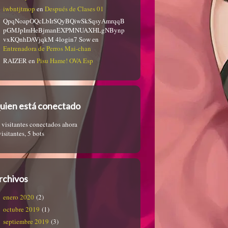
iwbntjtmop
en
Después de Clases 01
QpqNoapOQcLbIrSQyBQiwSkSqsyAmrqqB
pGMJpImHeBjmanEXPMNUAXHLgNBynp
vxKQnhDAVjqkM 4login7 Sow
en
Entrenadora de Perros Mai-chan
RAIZER
en
Pisu Hame! OVA Esp
uien está conectado
 visitantes conectados ahora
visitantes,
5 bots
rchivos
enero 2020
(2)
octubre 2019
(1)
septiembre 2019
(3)