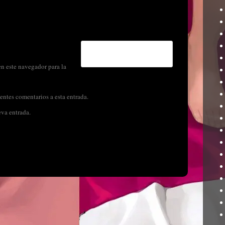
n este navegador para la
entes comentarios a esta entrada.
eva entrada.