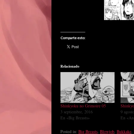
Comparte esto:
Relacionado
Shinkyoku no Grimoire 05
Shinkyo
3 septiembre, 2016
9 agost
En «Big Breasts»
En «An
Posted in:
Big Breasts
,
Blowjob
,
Bukkake
,