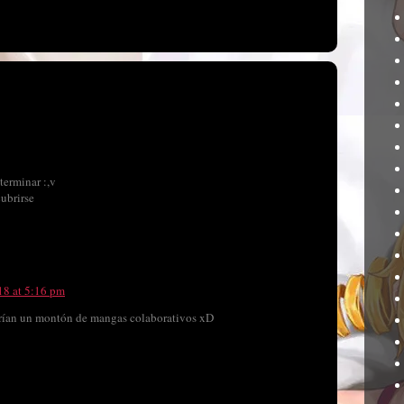
terminar :,v
cubrirse
18 at 5:16 pm
arían un montón de mangas colaborativos xD