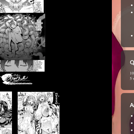
Q
10
5 
A