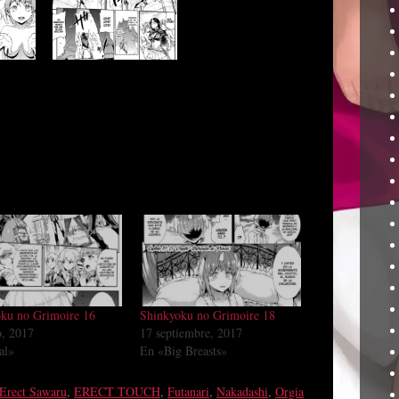
ku no Grimoire 16
Shinkyoku no Grimoire 18
o, 2017
17 septiembre, 2017
al»
En «Big Breasts»
Erect Sawaru
,
ERECT TOUCH
,
Futanari
,
Nakadashi
,
Orgia