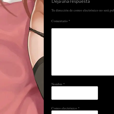
Deja una respuesta
Tu dirección de correo electrónico no será pu
Comentario
*
Nombre
*
Correo electrónico
*