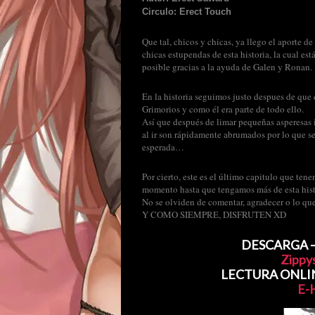
Circulo: Erect Touch
Que tal, chicos y chicas, ya llego el aporte d
chicas estupendas de esta historia, la cual e
posible gracias a la ayuda de Galen y Ronan.
En la historia seguimos justo despues de que e
Grimorios y como él era parte de todo ello.
Así que después de limar pequeñas asperesas i
al ir son rápidamente abrumados por lo que 
esperada…
Por cierto, este es el último capitulo que ten
momento hasta que tengamos más de esta histo
No se olviden de comentar, agradecer o lo que
Y COMO SIEMPRE, DISFRUTEN XD
DESCARGA – 
Zippy
LECTURA ONLINE 
E-