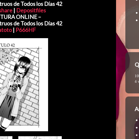
ruos de Todos los Días 42
share
|
Depositfiles
TURA ONLINE –
ruos de Todos los Días 42
atoto
|
P666HF
Q
10
4 
A