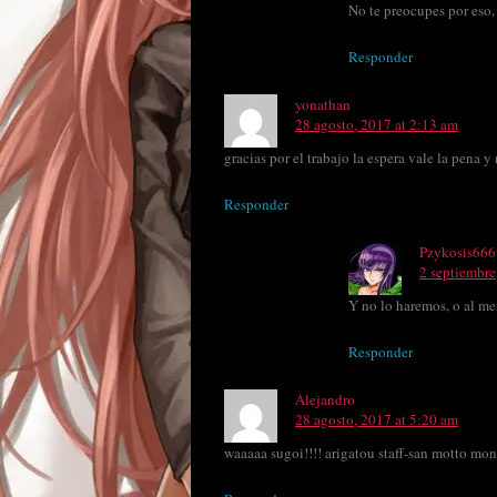
No te preocupes por eso, 
Responder
yonathan
28 agosto, 2017 at 2:13 am
gracias por el trabajo la espera vale la pena
Responder
Pzykosis666
2 septiembre
Y no lo haremos, o al me
Responder
Alejandro
28 agosto, 2017 at 5:20 am
waaaaa sugoi!!!! arigatou staff-san motto mo