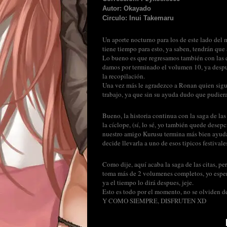
Autor: Okayado
Circulo: Inui Takemaru
Un aporte nocturno para los de este lado del 
tiene tiempo para esto, ya saben, tendrán que
Lo bueno es que regresamos también con las c
damos por terminado el volumen 10, ya despue
la recopilación.
Una vez más le agradezco a Ronan quien sigu
trabajo, ya que sin su ayuda dudo que pudiera
Bueno, la historia continua con la saga de la
la cíclope, (sí, lo sé, yo también quede desep
nuestro amigo Kurusu termina más bien ayudan
decide llevarla a uno de esos tipicos festivale
Como dije, aquí acaba la saga de las citas, pe
toma más de 2 volumenes completos, yo espero
ya el tiempo lo dirá despues, jeje.
Esto es todo por el momento, no se olviden d
Y COMO SIEMPRE, DISFRUTEN XD