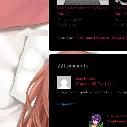
Chicas Monstruos de Todos los
Chicas 
Días 54
Días 46
19 junio, 2019
18 juni
En «Big ass»
En «Big
Posted in:
Ecchi
,
Inui Takemaru
,
Monster g
22 Comments
Kuro Kirishiki
27 agosto, 2017 at 1:22 pm
se agradece el aporte y esperar el siguiente 
Responder
Pzykosis666
2 septiembre