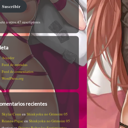
Suscribir
ete a otros 47 suscriptores
eta
Acceder
Feed de entradas
Feed de comentarios
WordPress.org
omentarios recientes
Skylar Conn
en
Shinkyoku no Grimoire 05
Reanna Pagac
en
Shinkyoku no Grimoire 05
therion
en
Déjame Robar los Sentimientos