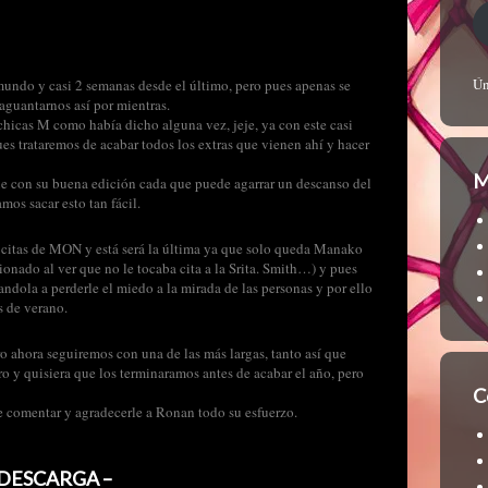
Ún
mundo y casi 2 semanas desde el último, pero pues apenas se
 aguantarnos así por mientras.
hicas M como había dicho alguna vez, jeje, ya con este casi
s trataremos de acabar todos los extras que vienen ahí y hacer
M
e con su buena edición cada que puede agarrar un descanso del
mos sacar esto tan fácil.
s citas de MON y está será la última ya que solo queda Manako
cionado al ver que no le tocaba cita a la Srita. Smith…) y pues
dola a perderle el miedo a la mirada de las personas y por ello
s de verano.
ro ahora seguiremos con una de las más largas, tanto así que
 y quisiera que los terminaramos antes de acabar el año, pero
C
e comentar y agradecerle a Ronan todo su esfuerzo.
DESCARGA –