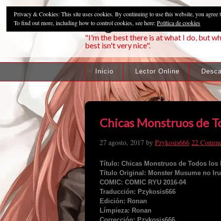
Privacy & Cookies: This site uses cookies. By continuing to use this website, you agree t
Pzykosis666HFa
To find out more, including how to control cookies, see here:
Política de cookies
"I'm the best there is at what I do, but wh
best isn't very nice".
Inicio
Lector Online
Desca
Chicas Monstruos de To
27 agosto, 2017
by
Pzykosis666
22 Comme
Título: Chicas Monstruos de Todos los 
Título Original: Monster Musume no Iru
COMIC: COMIC RYU 2016-04
Traducción: Pzykosis666
Edición: Ronan
Límpieza: Ronan
Corrección: Pzykosis666