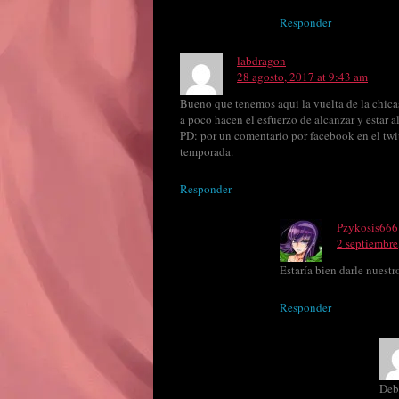
Responder
labdragon
28 agosto, 2017 at 9:43 am
Bueno que tenemos aqui la vuelta de la chica
a poco hacen el esfuerzo de alcanzar y estar al
PD: por un comentario por facebook en el twi
temporada.
Responder
Pzykosis666
2 septiembre
Estaría bien darle nuest
Responder
Debe