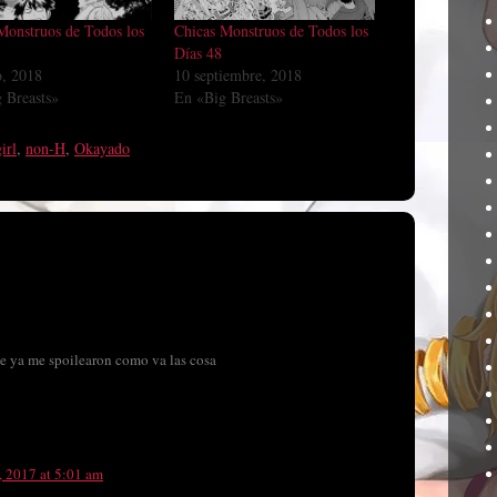
Monstruos de Todos los
Chicas Monstruos de Todos los
Días 48
o, 2018
10 septiembre, 2018
 Breasts»
En «Big Breasts»
irl
,
non-H
,
Okayado
que ya me spoilearon como va las cosa
, 2017 at 5:01 am