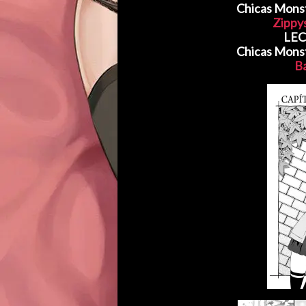
Chicas Monst
Zippy
LEC
Chicas Monst
B