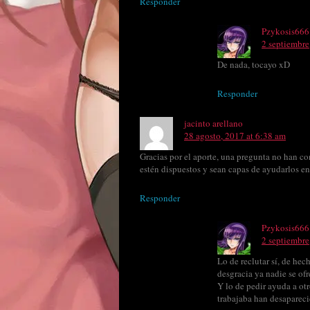
Responder
Pzykosis666
2 septiembre
De nada, tocayo xD
Responder
jacinto arellano
28 agosto, 2017 at 6:38 am
Gracias por el aporte, una pregunta no han co
estén dispuestos y sean capas de ayudarlos en 
Responder
Pzykosis666
2 septiembre
Lo de reclutar sí, de he
desgracia ya nadie se ofr
Y lo de pedir ayuda a otr
trabajaba han desaparec