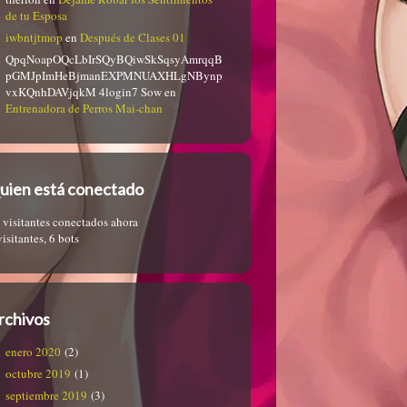
de tu Esposa
iwbntjtmop
en
Después de Clases 01
QpqNoapOQcLbIrSQyBQiwSkSqsyAmrqqB
pGMJpImHeBjmanEXPMNUAXHLgNBynp
vxKQnhDAVjqkM 4login7 Sow
en
Entrenadora de Perros Mai-chan
uien está conectado
 visitantes conectados ahora
visitantes,
6 bots
rchivos
enero 2020
(2)
octubre 2019
(1)
septiembre 2019
(3)