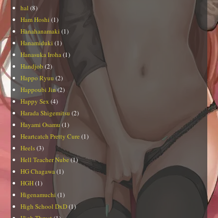
hal
(8)
Ham Hoshi
(1)
Hanahanamaki
(1)
Hanamiduki
(1)
Hanasuka Iroha
(1)
Handjob
(2)
Happo Ryuu
(2)
Happoubi Jin
(2)
Happy Sex
(4)
Harada Shigemitsu
(2)
Hayami Osamu
(1)
Heartcatch Pretty Cure
(1)
Heels
(3)
Hell Teacher Nube
(1)
HG Chagawa
(1)
HGH
(1)
Higenamuchi
(1)
High School DxD
(1)
High Thrust
(1)