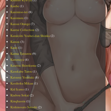
Kanbe
(1)
Kanimiso-tei
(8)
Kanimura
(1)
Kansai Orange
(7)
Kantai Collection
(2)
Karakishi Youhei-dan Shinka
(2)
Karasu
(3)
Karei
(1)
Karma Tatsurou
(9)
Karumaya
(4)
Kasetsu Shirokuma
(2)
Kasukabe Tarou
(1)
Katsurai Yoshiaki
(8)
Kesshoku Mikan
(1)
Kid Icarus
(1)
Kinbou Sokai
(2)
Kinqhassin
(1)
Kishinosato Satoshi
(2)