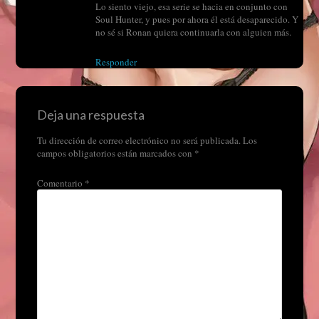
Lo siento viejo, esa serie se hacia en conjunto con
Soul Hunter, y pues por ahora él está desaparecido. Y
no sé si Ronan quiera continuarla con alguien más.
Responder
Deja una respuesta
Tu dirección de correo electrónico no será publicada.
Los
campos obligatorios están marcados con
*
Comentario
*