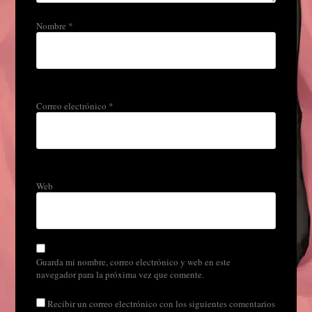
Nombre
*
Correo electrónico
*
Web
Guarda mi nombre, correo electrónico y web en este
navegador para la próxima vez que comente.
Recibir un correo electrónico con los siguientes comentarios