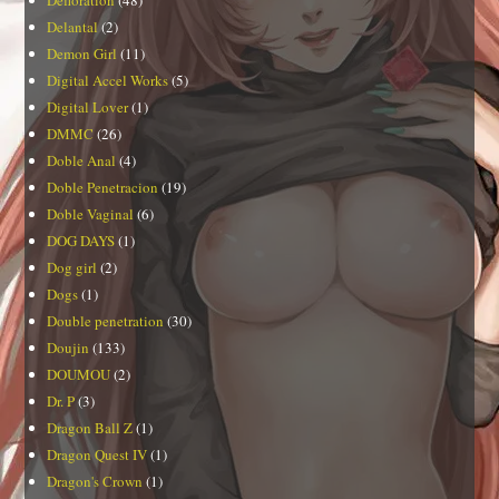
Delantal
(2)
Demon Girl
(11)
Digital Accel Works
(5)
Digital Lover
(1)
DMMC
(26)
Doble Anal
(4)
Doble Penetracion
(19)
Doble Vaginal
(6)
DOG DAYS
(1)
Dog girl
(2)
Dogs
(1)
Double penetration
(30)
Doujin
(133)
DOUMOU
(2)
Dr. P
(3)
Dragon Ball Z
(1)
Dragon Quest IV
(1)
Dragon's Crown
(1)