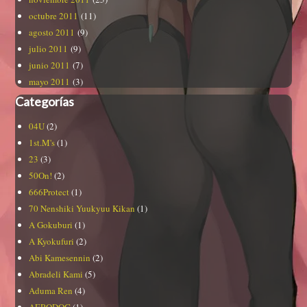
octubre 2011
(11)
agosto 2011
(9)
julio 2011
(9)
junio 2011
(7)
mayo 2011
(3)
Categorías
04U
(2)
1st.M's
(1)
23
(3)
50On!
(2)
666Protect
(1)
70 Nenshiki Yuukyuu Kikan
(1)
A Gokuburi
(1)
A Kyokufuri
(2)
Abi Kamesennin
(2)
Abradeli Kami
(5)
Aduma Ren
(4)
AERODOG
(1)