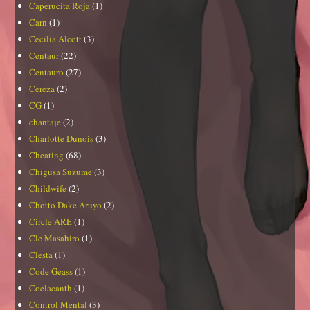
Caperucita Roja
(1)
Carn
(1)
Cecilia Alcott
(3)
Centaur
(22)
Centauro
(27)
Cereza
(2)
CG
(1)
chantaje
(2)
Charlotte Dunois
(3)
Cheating
(68)
Chigusa Suzume
(3)
Childwife
(2)
Chotto Dake Aruyo
(2)
Circle ARE
(1)
Cle Masahiro
(1)
Clesta
(1)
Code Geass
(1)
Coelacanth
(1)
Control Mental
(3)