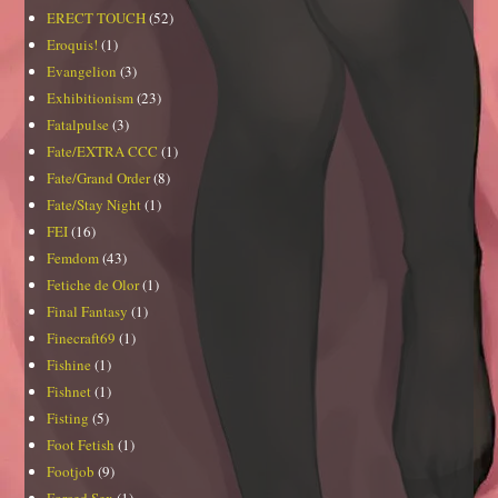
ERECT TOUCH
(52)
Eroquis!
(1)
Evangelion
(3)
Exhibitionism
(23)
Fatalpulse
(3)
Fate/EXTRA CCC
(1)
Fate/Grand Order
(8)
Fate/Stay Night
(1)
FEI
(16)
Femdom
(43)
Fetiche de Olor
(1)
Final Fantasy
(1)
Finecraft69
(1)
Fishine
(1)
Fishnet
(1)
Fisting
(5)
Foot Fetish
(1)
Footjob
(9)
Forced Sex
(1)