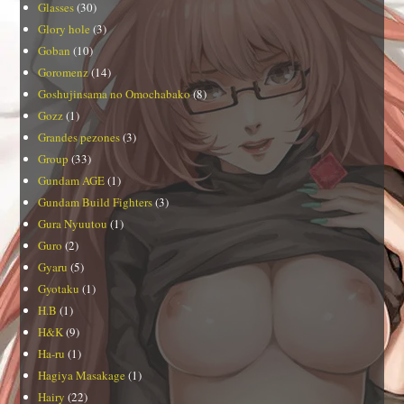
Glasses
(30)
Glory hole
(3)
Goban
(10)
Goromenz
(14)
Goshujinsama no Omochabako
(8)
Gozz
(1)
Grandes pezones
(3)
Group
(33)
Gundam AGE
(1)
Gundam Build Fighters
(3)
Gura Nyuutou
(1)
Guro
(2)
Gyaru
(5)
Gyotaku
(1)
H.B
(1)
H&K
(9)
Ha-ru
(1)
Hagiya Masakage
(1)
Hairy
(22)