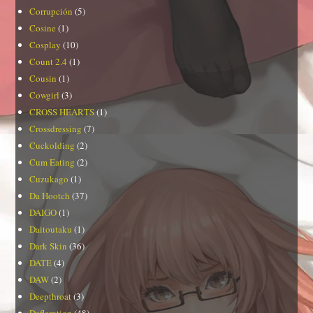
Corrupción
(5)
Cosine
(1)
Cosplay
(10)
Count 2.4
(1)
Cousin
(1)
Cowgirl
(3)
CROSS HEARTS
(1)
Crossdressing
(7)
Cuckolding
(2)
Cum Eating
(2)
Cuzukago
(1)
Da Hootch
(37)
DAIGO
(1)
Daitoutaku
(1)
Dark Skin
(36)
DATE
(4)
DAW
(2)
Deepthroat
(3)
Defloration
(48)