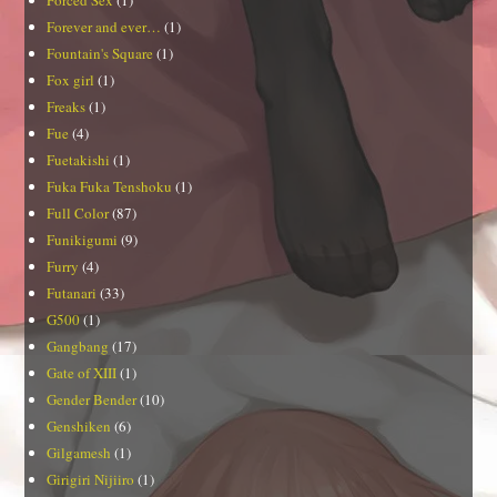
Forever and ever…
(1)
Fountain's Square
(1)
Fox girl
(1)
Freaks
(1)
Fue
(4)
Fuetakishi
(1)
Fuka Fuka Tenshoku
(1)
Full Color
(87)
Funikigumi
(9)
Furry
(4)
Futanari
(33)
G500
(1)
Gangbang
(17)
Gate of XIII
(1)
Gender Bender
(10)
Genshiken
(6)
Gilgamesh
(1)
Girigiri Nijiiro
(1)