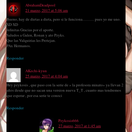
AbrahamDeadpool
21 marzo, 2017 at 5:06 am
Bueno, hay de dietas a dieta, pero si le funciona……… pues yo me uno.
XD XD
Infinitas Gracias por el aporte.
Saludos a Galen, Ronan y ato Pzyks.
Que las Valquirias les Protejan.
PAx Hermanos.
Responder
AKechi-kyun
25 marzo, 2017 at 4:04 am
Hey pzykosis , que paso con la serie de » la profesora minato» ya llevan 2
años desde que no sacan una version nueva T_T , cuanto mas tendremos
que esperar , por esa serie te conoci
Responder
Pzykosis666
27 marzo, 2017 at 1:45 am