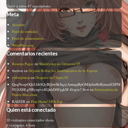
Únete a otros 47 suscriptores
Meta
Acceder
Feed de entradas
Feed de comentarios
WordPress.org
Comentarios recientes
Reanna Pagac
en
Shinkyoku no Grimoire 05
therion
en
Déjame Robar los Sentimientos de tu Esposa
iwbntjtmop
en
Después de Clases 01
QpqNoapOQcLbIrSQyBQiwSkSqsyAmrqqBpGMJpImHeBjmanEXPM
NUAXHLgNBynpvxKQnhDAVjqkM 4login7 Sow
en
Entrenadora de
Perros Mai-chan
RAIZER
en
Pisu Hame! OVA Esp
Quien está conectado
10 visitantes conectados ahora
6 visitantes,
4 bots