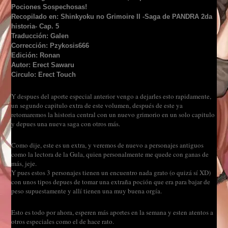
Pociones Sospechosas!
Recopilado en: Shinkyoku no Grimoire II -Saga de PANDRA 2da
historia- Cap. 5
Traducción: Galen
Corrección: Pzykosis666
Edición: Ronan
Autor: Erect Sawaru
Circulo: Erect Touch
Y despues del aporte especial anterior vengo a dejarles esto rapidamente,
un segundo capitulo extra de este volumen, después de este ya
retomaremos la historia central con un nuevo grimorio en un solo capitulo
y depues una nueva saga con otros más.
Como dije, este es un extra, y veremos de nuevo a personajes antiguos
como la lectora de la Gula, quien personalmente me quede con ganas de
más, jeje.
Y pues estos 3 personajes tienen un encuentro nada grato (o quizá sí XD)
con unos tipos depues de tomar una extraña poción que era para bajar de
peso supuestamente y allí tienen una muy buena orgía.
Esto es todo por ahora, esperen más aportes en la semana y esten atentos a
otros especiales como el de hace rato.