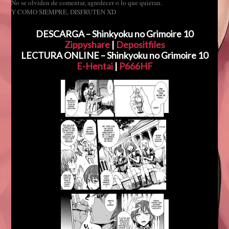
No se olviden de comentar, agredecer o lo que quieran.
Y COMO SIEMPRE, DISFRUTEN XD
DESCARGA – Shinkyoku no Grimoire 10
Zippyshare
|
Depositfiles
LECTURA ONLINE – Shinkyoku no Grimoire 10
E-Hentai
|
P666HF