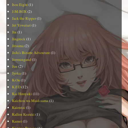
Itou Eight
(1)
J-M-BOX
(2)
Jack the Ripper
(1)
Jet Yowatari
(1)
Jin
(1)
Jingrock
(1)
Jitsuma
(2)
JoJo's Bizarre Adventure
(1)
Jormungand
(1)
Jun
(2)
Jyoka
(1)
K-On
(1)
K.F.D
(12)
Kai Hiroyuki
(11)
Kaichou wa Maid-sama
(1)
Kaientai
(1)
Kallen Kozuki
(1)
Kamei
(1)
Kamino Ryu-ya
(1)