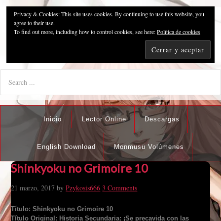
Privacy & Cookies: This site uses cookies. By continuing to use this website, you
Pzykosis666HFansub
agree to their use.
To find out more, including how to control cookies, see here:
Política de cookies
"I'm the best there is at what I do, but what I do best isn't very
nice".
Inicio
Lector Online
Descargas
English Download
Monmusu Volúmenes
Shinkyoku no Grimoire 10
21 marzo, 2017
by
Pzykosis666
3 Comments
Título: Shinkyoku no Grimoire 10
Título Original:
Historia Secundaria: ¡Se precavida con las