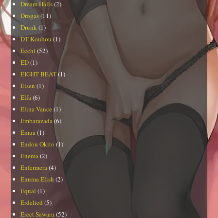
Dream Halls
(2)
Drogas
(11)
Drunk
(1)
DT Koubou
(1)
Ecchi
(52)
ED
(1)
EIGHT BEAT
(1)
Eisen
(1)
Elfa
(6)
Elina Vance
(1)
Embarazada
(6)
Emua
(1)
Endou Okito
(1)
Enema
(2)
Enfermera
(4)
Enuma Elish
(2)
Equal
(1)
Erdelied
(5)
Erect Sawaru
(52)