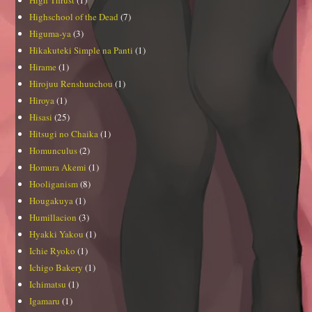
Highschool of the Dead
(7)
Higuma-ya
(3)
Hikakuteki Simple na Panti
(1)
Hirame
(1)
Hirojuu Renshuuchou
(1)
Hiroya
(1)
Hisasi
(25)
Hitsugi no Chaika
(1)
Homunculus
(2)
Homura Akemi
(1)
Hooliganism
(8)
Hougakuya
(1)
Humillacion
(3)
Hyakki Yakou
(1)
Ichie Ryoko
(1)
Ichigo Bakery
(1)
Ichimatsu
(1)
Igamaru
(1)