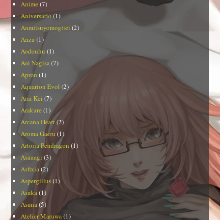
Anime
(7)
Aniversario
(1)
Anmitsuyomogitei
(2)
Anzu
(1)
Aodouhu
(1)
Aoi Nagisa
(7)
Apron
(1)
Aquarion Evol
(2)
Arai Kei
(7)
Arakure
(1)
Arcana Heart
(2)
Aroma Gaeru
(1)
Artoria Pendragon
(1)
Asanagi
(3)
Asfixia
(2)
Aspergillus
(1)
Asuka
(1)
Asuna
(5)
Atelier Maruwa
(1)