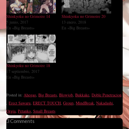
Shinkyoku no Grimoire 14
Shinkyoku no Grimoire 20
5 junio, 2017
13 enero, 2018
En «Big Breasts»
En «Big Breasts»
Shinkyoku no Grimoire 18
17 septiembre, 2017
En «Big Breasts»
Posted in:
Ahegao
,
Big Breasts
,
Blowjob
,
Bukkake
,
Doble Penetracion
,
Erect Sawaru
,
ERECT TOUCH
,
Group
,
MindBreak
,
Nakadashi
,
Orgia
,
Petanko
,
Small Breasts
3 Comments