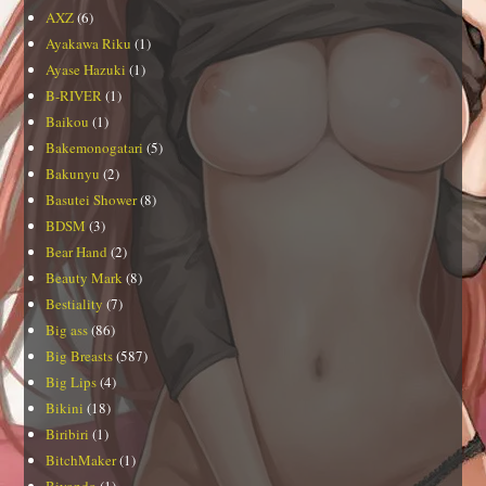
AXZ
(6)
Ayakawa Riku
(1)
Ayase Hazuki
(1)
B-RIVER
(1)
Baikou
(1)
Bakemonogatari
(5)
Bakunyu
(2)
Basutei Shower
(8)
BDSM
(3)
Bear Hand
(2)
Beauty Mark
(8)
Bestiality
(7)
Big ass
(86)
Big Breasts
(587)
Big Lips
(4)
Bikini
(18)
Biribiri
(1)
BitchMaker
(1)
Biyondo
(1)