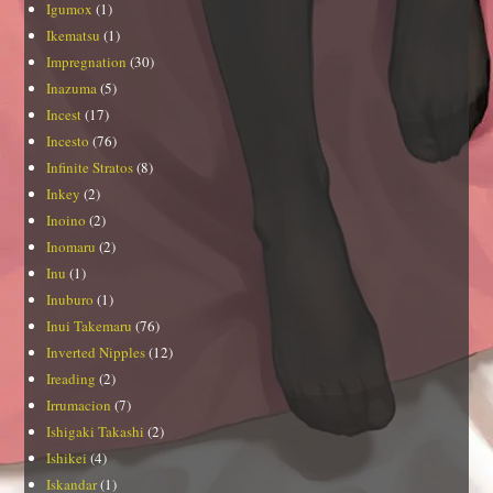
Igumox
(1)
Ikematsu
(1)
Impregnation
(30)
Inazuma
(5)
Incest
(17)
Incesto
(76)
Infinite Stratos
(8)
Inkey
(2)
Inoino
(2)
Inomaru
(2)
Inu
(1)
Inuburo
(1)
Inui Takemaru
(76)
Inverted Nipples
(12)
Ireading
(2)
Irrumacion
(7)
Ishigaki Takashi
(2)
Ishikei
(4)
Iskandar
(1)