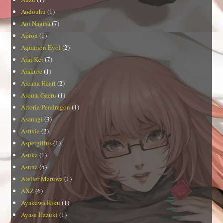
Aodouhu
(1)
Aoi Nagisa
(7)
Apron
(1)
Aquarion Evol
(2)
Arai Kei
(7)
Arakure
(1)
Arcana Heart
(2)
Aroma Gaeru
(1)
Artoria Pendragon
(1)
Asanagi
(3)
Asfixia
(2)
Aspergillus
(1)
Asuka
(1)
Asuna
(5)
Atelier Maruwa
(1)
AXZ
(6)
Ayakawa Riku
(1)
Ayase Hazuki
(1)