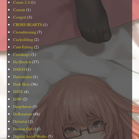
Count 2.4
(1)
Cousin
(1)
Cowgirl
(3)
CROSS HEARTS
(1)
Crossdressing
(7)
Cuckolding
(2)
Cum Eating
(2)
Cuzukago
(1)
Da Hootch
(37)
DAIGO
(1)
Daitoutaku
(1)
Dark Skin
(36)
DATE
(4)
DAW
(2)
Deepthroat
(3)
Defloration
(48)
Delantal
(2)
Demon Girl
(11)
Digital Accel Works
(5)