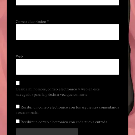
Correo electrónico
*
Web
Guarda mi nombre, correo electrónico y web en este
navegador para la próxima vez que comente.
Recibir un correo electrónico con los siguientes comentarios
a esta entrada.
Recibir un correo electrónico con cada nueva entrada.