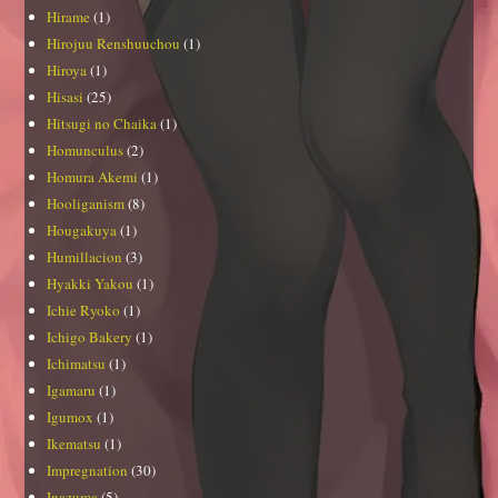
Hirame
(1)
Hirojuu Renshuuchou
(1)
Hiroya
(1)
Hisasi
(25)
Hitsugi no Chaika
(1)
Homunculus
(2)
Homura Akemi
(1)
Hooliganism
(8)
Hougakuya
(1)
Humillacion
(3)
Hyakki Yakou
(1)
Ichie Ryoko
(1)
Ichigo Bakery
(1)
Ichimatsu
(1)
Igamaru
(1)
Igumox
(1)
Ikematsu
(1)
Impregnation
(30)
Inazuma
(5)