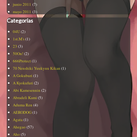
junio 2011
(7)
mayo 2011
(3)
Categorías
04U
(2)
1st.M's
(1)
23
(3)
50On!
(2)
666Protect
(1)
70 Nenshiki Yuukyuu Kikan
(1)
A Gokuburi
(1)
A Kyokufuri
(2)
Abi Kamesennin
(2)
Abradeli Kami
(5)
Aduma Ren
(4)
AERODOG
(1)
Agata
(1)
Ahegao
(57)
Aho
(5)