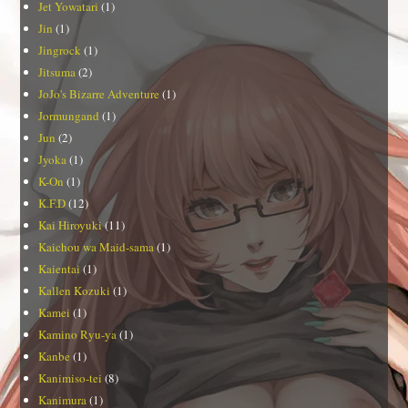
Jet Yowatari
(1)
Jin
(1)
Jingrock
(1)
Jitsuma
(2)
JoJo's Bizarre Adventure
(1)
Jormungand
(1)
Jun
(2)
Jyoka
(1)
K-On
(1)
K.F.D
(12)
Kai Hiroyuki
(11)
Kaichou wa Maid-sama
(1)
Kaientai
(1)
Kallen Kozuki
(1)
Kamei
(1)
Kamino Ryu-ya
(1)
Kanbe
(1)
Kanimiso-tei
(8)
Kanimura
(1)