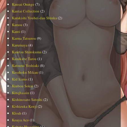
Kansai Orange
(7)
Kantai Collection
(2)
Karakishi Youhei-dan Shinka
(2)
Karasu
(3)
Karei
(1)
Karma Tatsurou
(9)
Karumaya
(4)
Kasetsu Shirokuma
(2)
Kasukabe Tarou
(1)
Katsurai Yoshiaki
(8)
Kesshoku Mikan
(1)
Kid Icarus
(1)
Kinbou Sokai
(2)
Kinqhassin
(1)
Kishinosato Satoshi
(2)
Kishizuka Kenji
(2)
Kloah
(1)
Koaya Aco
(1)
Kobato Hasegawa
(1)