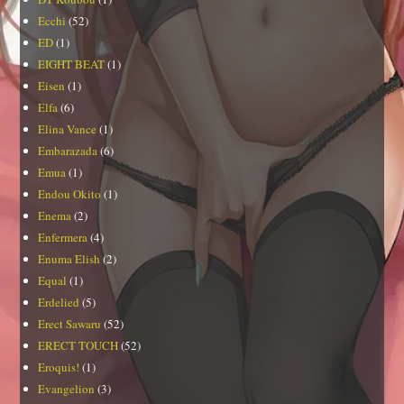
Ecchi
(52)
ED
(1)
EIGHT BEAT
(1)
Eisen
(1)
Elfa
(6)
Elina Vance
(1)
Embarazada
(6)
Emua
(1)
Endou Okito
(1)
Enema
(2)
Enfermera
(4)
Enuma Elish
(2)
Equal
(1)
Erdelied
(5)
Erect Sawaru
(52)
ERECT TOUCH
(52)
Eroquis!
(1)
Evangelion
(3)