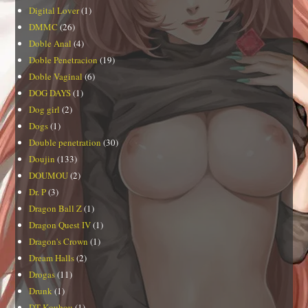
Digital Lover
(1)
DMMC
(26)
Doble Anal
(4)
Doble Penetracion
(19)
Doble Vaginal
(6)
DOG DAYS
(1)
Dog girl
(2)
Dogs
(1)
Double penetration
(30)
Doujin
(133)
DOUMOU
(2)
Dr. P
(3)
Dragon Ball Z
(1)
Dragon Quest IV
(1)
Dragon's Crown
(1)
Dream Halls
(2)
Drogas
(11)
Drunk
(1)
DT Koubou
(1)