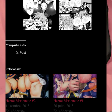
Comparte esto:
Relacionado
Hentai Marionette #2
Hentai Marionette #1
11 octubre, 2015
26 julio, 2015
En «Ahegao»
En «Ahegao»