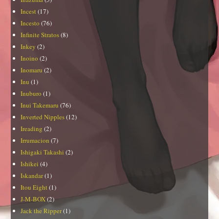
Incest
(17)
Incesto
(76)
Infinite Stratos
(8)
Inkey
(2)
Inoino
(2)
Inomaru
(2)
Inu
(1)
Inuburo
(1)
Inui Takemaru
(76)
Inverted Nipples
(12)
Ireading
(2)
Irrumacion
(7)
Ishigaki Takashi
(2)
Ishikei
(4)
Iskandar
(1)
Itou Eight
(1)
J-M-BOX
(2)
Jack the Ripper
(1)