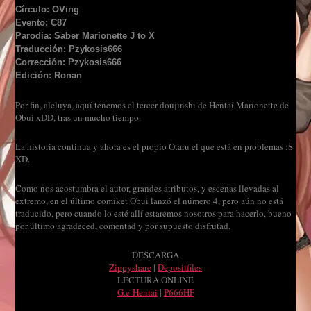
Círculo: OVing
Evento: C87
Parodia: Saber Marionette J to X
Traducción: Pzykosis666
Corrección: Pzykosis666
Edición: Ronan
Por fin, aleluya, aquí tenemos el tercer doujinshi de Hentai Marionette de
Obui xDD, tras un mucho tiempo.
La historia continua y ahora es el propio Otaru el que está en problemas :S
XD.
Como nos acostumbra el autor, grandes atributos, y escenas llevadas al
extremo, en el último comiket Obui lanzó el número 4, pero aún no está
traducido, pero cuando lo esté allí estaremos nosotros para hacerlo, bueno
por último agradeced, comentad y por supuesto disfrutad.
DESCARGA
Zippyshare
|
Depositfiles
LECTURA ONLINE
G.e-Hentai
|
P666HF