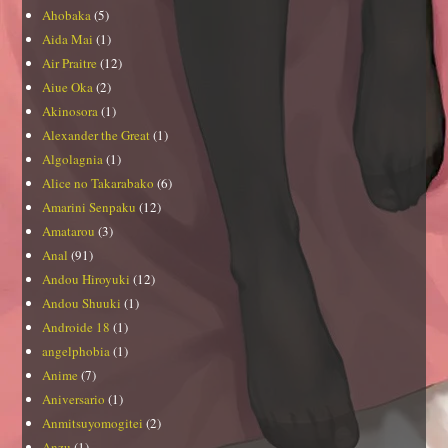
Ahobaka
(5)
Aida Mai
(1)
Air Praitre
(12)
Aiue Oka
(2)
Akinosora
(1)
Alexander the Great
(1)
Algolagnia
(1)
Alice no Takarabako
(6)
Amarini Senpaku
(12)
Amatarou
(3)
Anal
(91)
Andou Hiroyuki
(12)
Andou Shuuki
(1)
Androide 18
(1)
angelphobia
(1)
Anime
(7)
Aniversario
(1)
Anmitsuyomogitei
(2)
Anzu
(1)