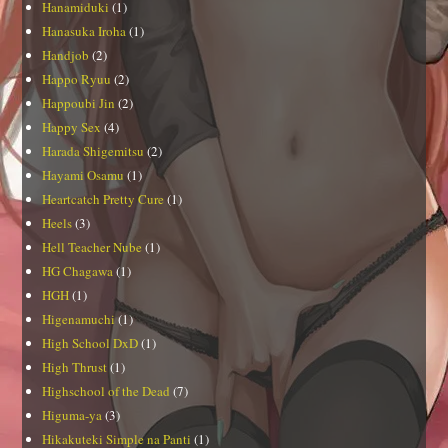
Hanamiduki
(1)
Hanasuka Iroha
(1)
Handjob
(2)
Happo Ryuu
(2)
Happoubi Jin
(2)
Happy Sex
(4)
Harada Shigemitsu
(2)
Hayami Osamu
(1)
Heartcatch Pretty Cure
(1)
Heels
(3)
Hell Teacher Nube
(1)
HG Chagawa
(1)
HGH
(1)
Higenamuchi
(1)
High School DxD
(1)
High Thrust
(1)
Highschool of the Dead
(7)
Higuma-ya
(3)
Hikakuteki Simple na Panti
(1)