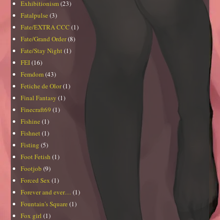
Exhibitionism
(23)
Fatalpulse
(3)
Fate/EXTRA CCC
(1)
Fate/Grand Order
(8)
Fate/Stay Night
(1)
FEI
(16)
Femdom
(43)
Fetiche de Olor
(1)
Final Fantasy
(1)
Finecraft69
(1)
Fishine
(1)
Fishnet
(1)
Fisting
(5)
Foot Fetish
(1)
Footjob
(9)
Forced Sex
(1)
Forever and ever…
(1)
Fountain's Square
(1)
Fox girl
(1)