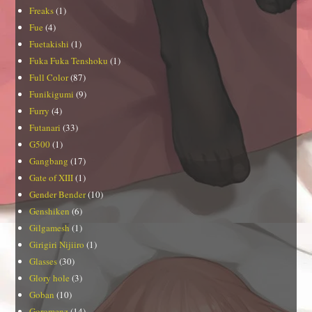
Freaks
(1)
Fue
(4)
Fuetakishi
(1)
Fuka Fuka Tenshoku
(1)
Full Color
(87)
Funikigumi
(9)
Furry
(4)
Futanari
(33)
G500
(1)
Gangbang
(17)
Gate of XIII
(1)
Gender Bender
(10)
Genshiken
(6)
Gilgamesh
(1)
Girigiri Nijiiro
(1)
Glasses
(30)
Glory hole
(3)
Goban
(10)
Goromenz
(14)