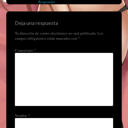
Responder
Deja una respuesta
Tu dirección de correo electrónico no será publicada.
Los
campos obligatorios están marcados con
*
Comentario
*
Nombre
*