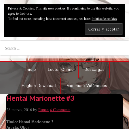
Privacy & Cookies: This site uses cookies. By continuing to use this website, you
Pzykosis666HFansub
agree to their use.
To find out more, including how to control cookies, see here:
Política de cookies
"I'm the best there is at what I do, but what I do best isn't very
nice".
Inicio
Lector Online
Descargas
English Download
Monmusu Volúmenes
Hentai Marionette #3
28 marzo, 2016
by
Ronan
4 Comments
Título: Hentai Marionette 3
Artista: Obui