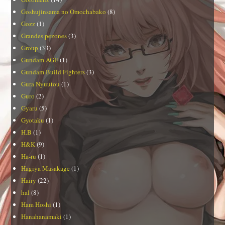
Goshujinsama no Omochabako
(8)
Gozz
(1)
Grandes pezones
(3)
Group
(33)
Gundam AGE
(1)
Gundam Build Fighters
(3)
Gura Nyuutou
(1)
Guro
(2)
Gyaru
(5)
Gyotaku
(1)
H.B
(1)
H&K
(9)
Ha-ru
(1)
Hagiya Masakage
(1)
Hairy
(22)
hal
(8)
Ham Hoshi
(1)
Hanahanamaki
(1)