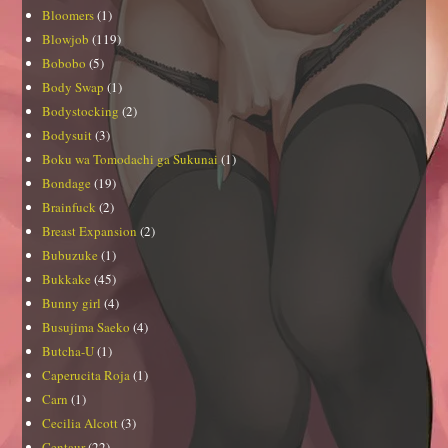
Bloomers
(1)
Blowjob
(119)
Bobobo
(5)
Body Swap
(1)
Bodystocking
(2)
Bodysuit
(3)
Boku wa Tomodachi ga Sukunai
(1)
Bondage
(19)
Brainfuck
(2)
Breast Expansion
(2)
Bubuzuke
(1)
Bukkake
(45)
Bunny girl
(4)
Busujima Saeko
(4)
Butcha-U
(1)
Caperucita Roja
(1)
Carn
(1)
Cecilia Alcott
(3)
Centaur
(22)