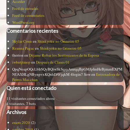
Acceder
Feed de entradas
Feed de comentarios
WordPress.org
Comentarios recientes
Skylar Conn
en
Shinkyoku no Grimoire 05
Reanna Pagac
en
Shinkyoku no Grimoire 05
therion
en
Déjame Robar los Sentimientos de tu Esposa
iwbntjtmop
en
Después de Clases 01
QpqNoapOQcLbIrSQyBQiwSkSqsyAmrqqBpGMJpImHeBjmanEXPM
NUAXHLgNBynpvxKQnhDAVjqkM 4login7 Sow
en
Entrenadora de
Perros Mai-chan
Quien está conectado
11 visitantes conectados ahora
4 visitantes,
7 bots
Archivos
enero 2020
(2)
octubre 2019
(1)