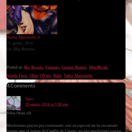
Hentai Marionette 4
21 agosto, 2016
En «Big Breasts»
Posted in:
Big Breasts
,
Futanari
,
Gender Bender
,
MindBreak
,
Nipple Fuck
,
Obui
,
OVing
,
Rape
,
Saber Marionette
4 Comments
Garci
29 marzo, 2016 at 9:00 pm
Pobre Otaru xD
Muchisimas gracias por continuarlo, este en especial me ha encantado
porque amo el genero de Cambio de Cuerpo, asi que muchisimas gracias