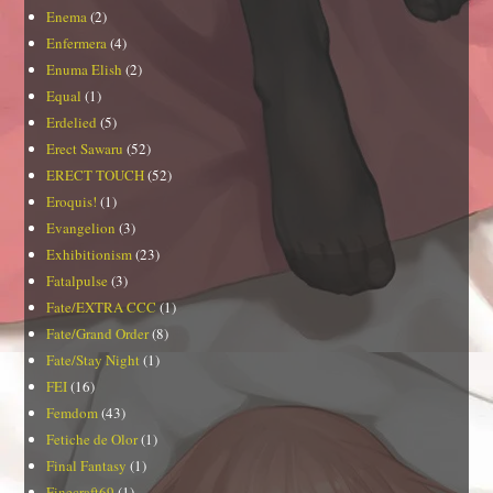
Enema
(2)
Enfermera
(4)
Enuma Elish
(2)
Equal
(1)
Erdelied
(5)
Erect Sawaru
(52)
ERECT TOUCH
(52)
Eroquis!
(1)
Evangelion
(3)
Exhibitionism
(23)
Fatalpulse
(3)
Fate/EXTRA CCC
(1)
Fate/Grand Order
(8)
Fate/Stay Night
(1)
FEI
(16)
Femdom
(43)
Fetiche de Olor
(1)
Final Fantasy
(1)
Finecraft69
(1)