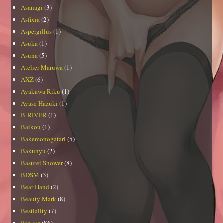
Asanagi
(3)
Asfixia
(2)
Aspergillus
(1)
Asuka
(1)
Asuna
(5)
Atelier Maruwa
(1)
AXZ
(6)
Ayakawa Riku
(1)
Ayase Hazuki
(1)
B-RIVER
(1)
Baikou
(1)
Bakemonogatari
(5)
Bakunyu
(2)
Basutei Shower
(8)
BDSM
(3)
Bear Hand
(2)
Beauty Mark
(8)
Bestiality
(7)
Big ass
(86)