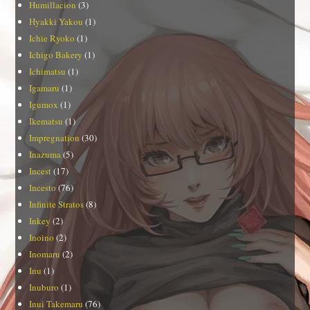
Humillacion
(3)
Hyakki Yakou
(1)
Ichie Ryoko
(1)
Ichigo Bakery
(1)
Ichimatsu
(1)
Igamaru
(1)
Igumox
(1)
Ikematsu
(1)
Impregnation
(30)
Inazuma
(5)
Incest
(17)
Incesto
(76)
Infinite Stratos
(8)
Inkey
(2)
Inoino
(2)
Inomaru
(2)
Inu
(1)
Inuburo
(1)
Inui Takemaru
(76)