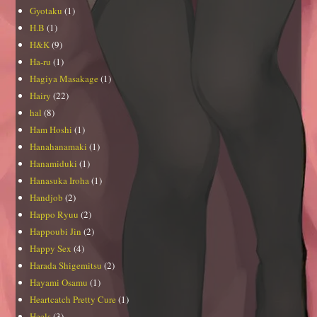
Gyotaku
(1)
H.B
(1)
H&K
(9)
Ha-ru
(1)
Hagiya Masakage
(1)
Hairy
(22)
hal
(8)
Ham Hoshi
(1)
Hanahanamaki
(1)
Hanamiduki
(1)
Hanasuka Iroha
(1)
Handjob
(2)
Happo Ryuu
(2)
Happoubi Jin
(2)
Happy Sex
(4)
Harada Shigemitsu
(2)
Hayami Osamu
(1)
Heartcatch Pretty Cure
(1)
Heels
(3)