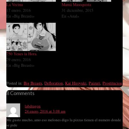
La Vecina
Mamá Masoquista
17 enero, 2016
31 diciembre, 2015
En «Big Breasts»
En «Anal»
750 Yenes la Hora.
29 enero, 2016
En «Big Breasts»
Posted in:
Big Breasts
,
Defloration
,
Kai Hiroyuki
,
Paizuri
,
Prostitucion
8 Comments
labdragon
24 enero, 2016 at 3:08 am
Me gusto mucho, amo eso melones digo la pizzas tienen el numero donde
se pide