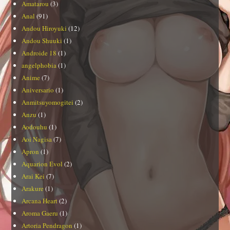
Amatarou
(3)
Anal
(91)
Andou Hiroyuki
(12)
Andou Shuuki
(1)
Androide 18
(1)
angelphobia
(1)
Anime
(7)
Aniversario
(1)
Anmitsuyomogitei
(2)
Anzu
(1)
Aodouhu
(1)
Aoi Nagisa
(7)
Apron
(1)
Aquarion Evol
(2)
Arai Kei
(7)
Arakure
(1)
Arcana Heart
(2)
Aroma Gaeru
(1)
Artoria Pendragon
(1)