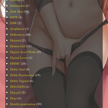
Daitoutaku
(1)
Dark Skin
(36)
DATE
(4)
DAW
(2)
Deepthroat
(3)
Defloration
(48)
Delantal
(2)
Demon Girl
(11)
Digital Accel Works
(5)
Digital Lover
(1)
DMMC
(26)
Doble Anal
(4)
Doble Penetracion
(19)
Doble Vaginal
(6)
DOG DAYS
(1)
Dog girl
(2)
Dogs
(1)
Double penetration
(30)