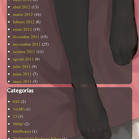
abril 2012
(13)
marzo 2012
(16)
febrero 2012
(8)
enero 2012
(19)
diciembre 2011
(15)
noviembre 2011
(25)
octubre 2011
(11)
agosto 2011
(9)
julio 2011
(9)
junio 2011
(7)
mayo 2011
(3)
Categorías
04U
(2)
1st.M's
(1)
23
(3)
50On!
(2)
666Protect
(1)
70 Nenshiki Yuukyuu Kikan
(1)