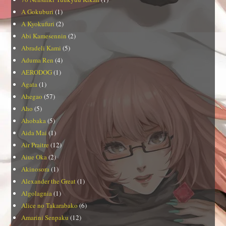
A Gokuburi
(1)
A Kyokufuri
(2)
Abi Kamesennin
(2)
Abradeli Kami
(5)
Aduma Ren
(4)
AERODOG
(1)
Agata
(1)
Ahegao
(57)
Aho
(5)
Ahobaka
(5)
Aida Mai
(1)
Air Praitre
(12)
Aiue Oka
(2)
Akinosora
(1)
Alexander the Great
(1)
Algolagnia
(1)
Alice no Takarabako
(6)
Amarini Senpaku
(12)