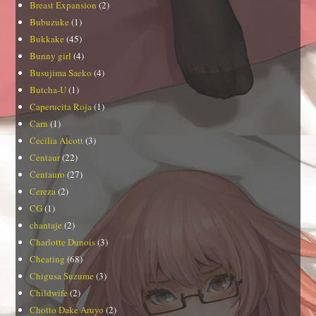
Breast Expansion
(2)
Bubuzuke
(1)
Bukkake
(45)
Bunny girl
(4)
Busujima Saeko
(4)
Butcha-U
(1)
Caperucita Roja
(1)
Carn
(1)
Cecilia Alcott
(3)
Centaur
(22)
Centauro
(27)
Cereza
(2)
CG
(1)
chantaje
(2)
Charlotte Dunois
(3)
Cheating
(68)
Chigusa Suzume
(3)
Childwife
(2)
Chotto Dake Aruyo
(2)