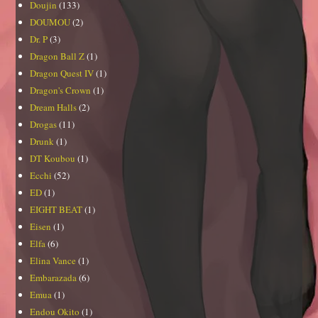
Doujin
(133)
DOUMOU
(2)
Dr. P
(3)
Dragon Ball Z
(1)
Dragon Quest IV
(1)
Dragon's Crown
(1)
Dream Halls
(2)
Drogas
(11)
Drunk
(1)
DT Koubou
(1)
Ecchi
(52)
ED
(1)
EIGHT BEAT
(1)
Eisen
(1)
Elfa
(6)
Elina Vance
(1)
Embarazada
(6)
Emua
(1)
Endou Okito
(1)