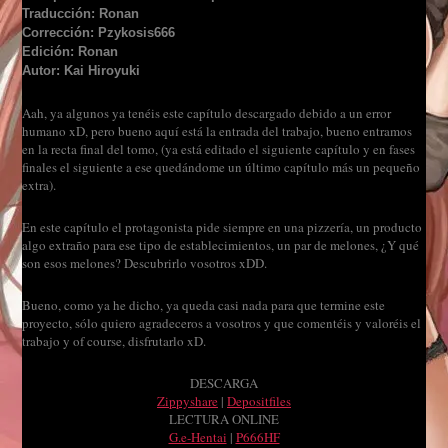
Traducción: Ronan
Corrección: Pzykosis666
Edición: Ronan
Autor: Kai Hiroyuki
Aah, ya algunos ya tenéis este capítulo descargado debido a un error
humano xD, pero bueno aquí está la entrada del trabajo, bueno entramos
en la recta final del tomo, (ya está editado el siguiente capítulo y en fases
finales el siguiente a ese quedándome un último capítulo más un pequeño
extra).
En este capítulo el protagonista pide siempre en una pizzería, un producto
algo extraño para ese tipo de establecimientos, un par de melones, ¿Y qué
son esos melones? Descubrirlo vosotros xDD.
Bueno, como ya he dicho, ya queda casi nada para que termine este
proyecto, sólo quiero agradeceros a vosotros y que comentéis y valoréis el
trabajo y of course, disfrutarlo xD.
DESCARGA
Zippyshare
|
Depositfiles
LECTURA ONLINE
G.e-Hentai
|
P666HF