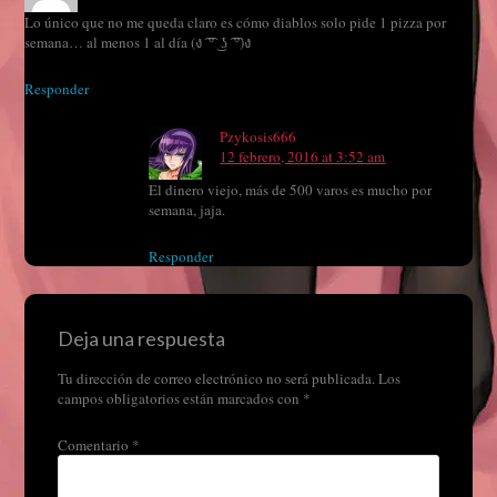
Lo único que no me queda claro es cómo diablos solo pide 1 pizza por
semana… al menos 1 al día (ง ͡ ͡° ͜ ʖ ͡ ͡°)ง
Responder
Pzykosis666
12 febrero, 2016 at 3:52 am
El dinero viejo, más de 500 varos es mucho por
semana, jaja.
Responder
Deja una respuesta
Tu dirección de correo electrónico no será publicada.
Los
campos obligatorios están marcados con
*
Comentario
*