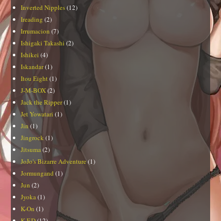
Inverted Nipples
(12)
Ireading
(2)
Irrumacion
(7)
Ishigaki Takashi
(2)
Ishikei
(4)
Iskandar
(1)
Itou Eight
(1)
J-M-BOX
(2)
Jack the Ripper
(1)
Jet Yowatari
(1)
Jin
(1)
Jingrock
(1)
Jitsuma
(2)
JoJo's Bizarre Adventure
(1)
Jormungand
(1)
Jun
(2)
Jyoka
(1)
K-On
(1)
K.F.D
(12)