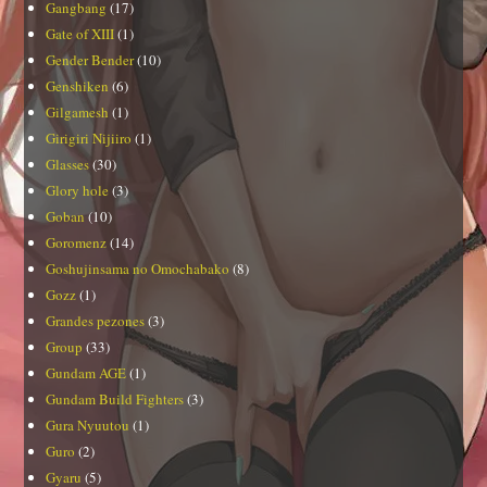
Gangbang
(17)
Gate of XIII
(1)
Gender Bender
(10)
Genshiken
(6)
Gilgamesh
(1)
Girigiri Nijiiro
(1)
Glasses
(30)
Glory hole
(3)
Goban
(10)
Goromenz
(14)
Goshujinsama no Omochabako
(8)
Gozz
(1)
Grandes pezones
(3)
Group
(33)
Gundam AGE
(1)
Gundam Build Fighters
(3)
Gura Nyuutou
(1)
Guro
(2)
Gyaru
(5)