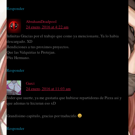
Responder
AbrahamDeadpool
24 enero, 2016 at 4:22 am
Infinitas Gracias por el trabajo que como ya mencionaste, Ya lo habia
descargado. XD
Bendiciones a tus proximos proyectos.
Que las Valquirias te Protejan.
PAx Hermano.
Responder
Garci
24 enero, 2016 at 11:03 am
Joder que suerte, ya me gustaria que hubiese repartidoras de Pizza asi y
que ademas te hicieran eso xD
Grandisimo capitulo, gracias por traducirlo
Responder