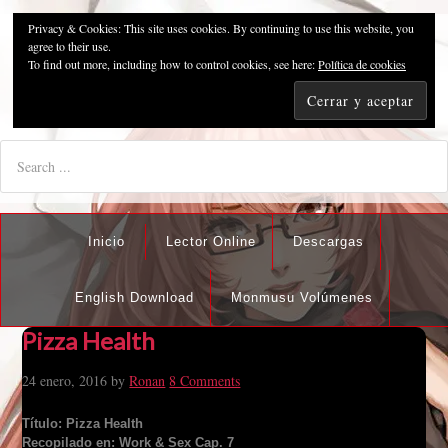
Privacy & Cookies: This site uses cookies. By continuing to use this website, you
Pzykosis666HFansub
agree to their use.
To find out more, including how to control cookies, see here:
Política de cookies
"I'm the best there is at what I do, but what I do best isn't very
nice".
Inicio
Lector Online
Descargas
English Download
Monmusu Volúmenes
Pizza Health
24 enero, 2016
by
Ronan
8 Comments
Título: Pizza Health
Recopilado en: Work & Sex Cap. 7