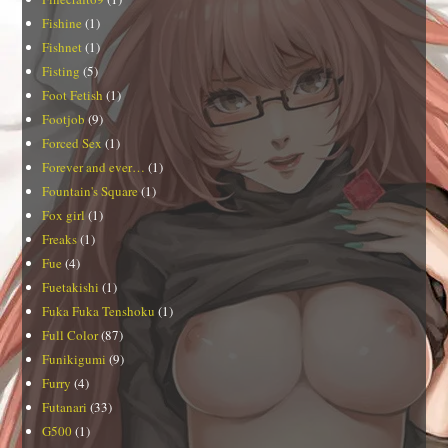
Fishine
(1)
Fishnet
(1)
Fisting
(5)
Foot Fetish
(1)
Footjob
(9)
Forced Sex
(1)
Forever and ever…
(1)
Fountain's Square
(1)
Fox girl
(1)
Freaks
(1)
Fue
(4)
Fuetakishi
(1)
Fuka Fuka Tenshoku
(1)
Full Color
(87)
Funikigumi
(9)
Furry
(4)
Futanari
(33)
G500
(1)