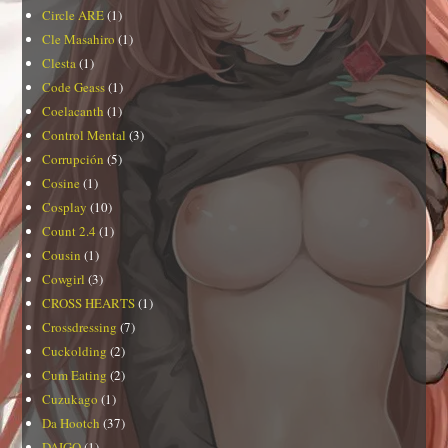
Circle ARE
(1)
Cle Masahiro
(1)
Clesta
(1)
Code Geass
(1)
Coelacanth
(1)
Control Mental
(3)
Corrupción
(5)
Cosine
(1)
Cosplay
(10)
Count 2.4
(1)
Cousin
(1)
Cowgirl
(3)
CROSS HEARTS
(1)
Crossdressing
(7)
Cuckolding
(2)
Cum Eating
(2)
Cuzukago
(1)
Da Hootch
(37)
DAIGO
(1)