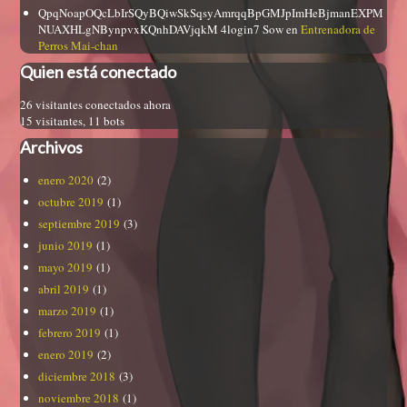
QpqNoapOQcLbIrSQyBQiwSkSqsyAmrqqBpGMJpImHeBjmanEXPM
NUAXHLgNBynpvxKQnhDAVjqkM 4login7 Sow
en
Entrenadora de
Perros Mai-chan
Quien está conectado
26 visitantes conectados ahora
15 visitantes,
11 bots
Archivos
enero 2020
(2)
octubre 2019
(1)
septiembre 2019
(3)
junio 2019
(1)
mayo 2019
(1)
abril 2019
(1)
marzo 2019
(1)
febrero 2019
(1)
enero 2019
(2)
diciembre 2018
(3)
noviembre 2018
(1)