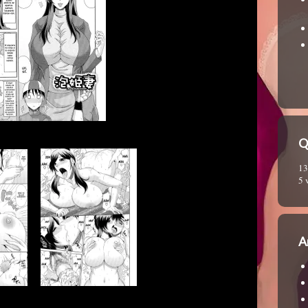
Q
13
5 
A