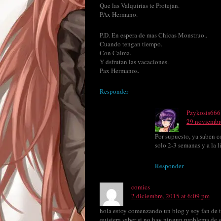
Que las Valquirias te Protejan.
PAx Hermano.
P.D. En espera de mas Chicas Monstruo..
Cuando tengan tiempo.
Con Calma.
Y dsfrutan las vacaciones.
Pax Hermanos.
Responder
Pzykosis666
29 noviembr
Por supuesto, ya saben c
solo 2-3 semanas y a la 
Responder
comics
2 diciembre, 2015 at 6:09 pm
hola estoy comenzando un blog y soy fan de t
quisiera saber si no hay ningun problema de s