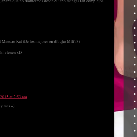
o, aparte que no traducimos desde el japo mangas tan complejos.
 Maestro Kai (De los mejores en dibujar Milf :3)
ahi vienen xD
 2015 at 2:53 am
 y más =)