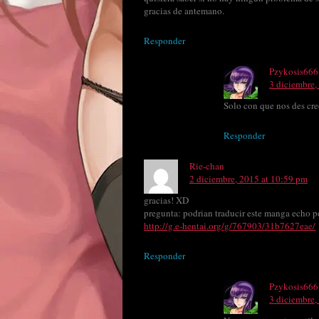
gracias de antemano.
Responder
Pzykosis666
3 diciembre,
Solo con que nos des cre
Responder
Rie-chan
2 diciembre, 2015 at 10:59 pm
gracias! XD
pregunta: podrian traducir este manga echo
http://g.e-hentai.org/g/767903/31b7627eae/
Responder
Pzykosis666
3 diciembre,