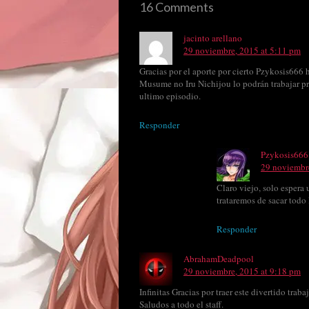
16 Comments
jacinto arellano
29 noviembre, 2015 at 5:11 pm
Gracias por el aporte por cierto Pzykosis666 
Musume no Iru Nichijou lo podrán trabajar p
ultimo episodio.
Responder
Pzykosis666
29 noviembr
Claro viejo, solo espera 
trataremos de sacar tod
Responder
AbrahamDeadpool
29 noviembre, 2015 at 9:18 pm
Infinitas Gracias por traer este divertido trabaj
Saludos a todo el staff.