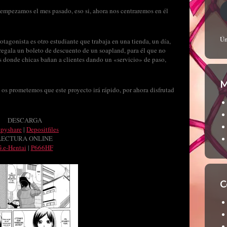
empezamos el mes pasado, eso si, ahora nos centraremos en él
Ún
otagonista es otro estudiante que trabaja en una tienda, un día,
e regala un boleto de descuento de un soapland, para él que no
s donde chicas bañan a clientes dando un «servicio» de paso,
M
y os prometemos que este proyecto irá rápido, por ahora disfrutad
DESCARGA
ppyshare
|
Depositfiles
LECTURA ONLINE
.e-Hentai
|
P666HF
C