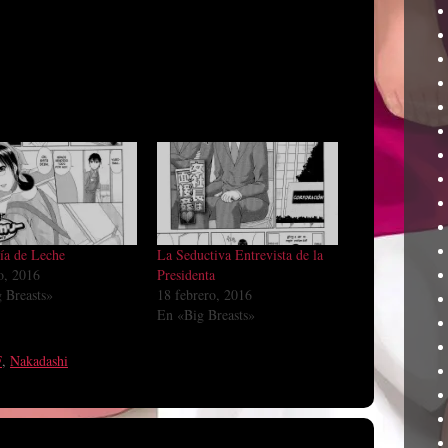
ía de Leche
La Seductiva Entrevista de la
o, 2016
Presidenta
 Breasts»
18 febrero, 2016
En «Big Breasts»
F
,
Nakadashi