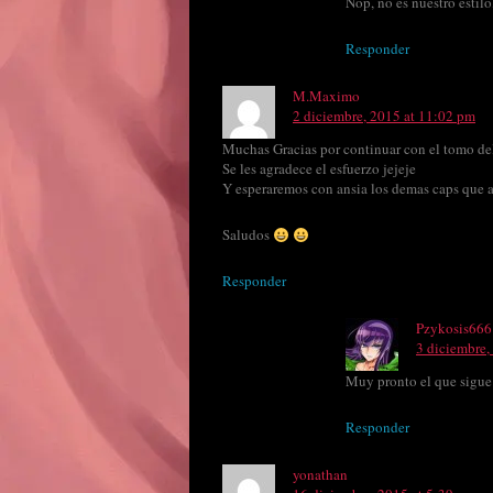
Nop, no es nuestro estil
Responder
M.Maximo
2 diciembre, 2015 at 11:02 pm
Muchas Gracias por continuar con el tomo del
Se les agradece el esfuerzo jejeje
Y esperaremos con ansia los demas caps que 
Saludos
Responder
Pzykosis666
3 diciembre,
Muy pronto el que sigue
Responder
yonathan