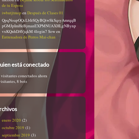
de tu Esposa
iwbntjtmop
en
Después de Clases 01
QpqNoapOQcLbIrSQyBQiwSkSqsyAmrqqB
pGMJpImHeBjmanEXPMNUAXHLgNBynp
vxKQnhDAVjqkM 4login7 Sow
en
Entrenadora de Perros Mai-chan
uien está conectado
 visitantes conectados ahora
visitantes,
8 bots
rchivos
enero 2020
(2)
octubre 2019
(1)
septiembre 2019
(3)