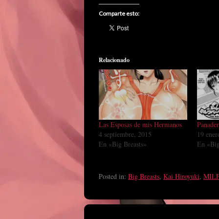
Comparte esto:
Relacionado
Las Esposas de mis Hermanos
Panader
4 septiembre, 2015
19 ener
En «Big Breasts»
En «Big
Posted in:
Big Breasts
,
Kai Hiroyuki
,
MIL