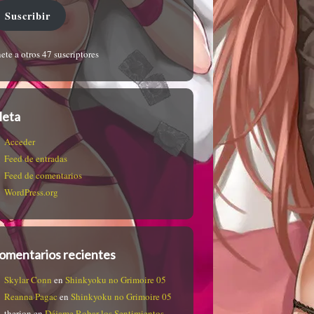
Suscribir
ete a otros 47 suscriptores
eta
Acceder
Feed de entradas
Feed de comentarios
WordPress.org
omentarios recientes
Skylar Conn
en
Shinkyoku no Grimoire 05
Reanna Pagac
en
Shinkyoku no Grimoire 05
therion
en
Déjame Robar los Sentimientos