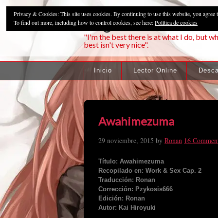
Privacy & Cookies: This site uses cookies. By continuing to use this website, you agree t
Pzykosis666HFa
To find out more, including how to control cookies, see here:
Política de cookies
"I'm the best there is at what I do, but wh
best isn't very nice".
Inicio
Lector Online
Desca
Awahimezuma
29 noviembre, 2015
by
Ronan
16 Commen
Título: Awahimezuma
Recopilado en: Work & Sex Cap. 2
Traducción: Ronan
Corrección: Pzykosis666
Edición: Ronan
Autor: Kai Hiroyuki