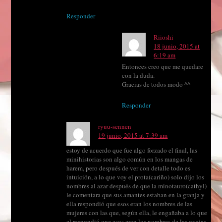
Responder
Riioshi
18 junio, 2015 at
6:19 am
Entonces creo que me quedare
con la duda.
Gracias de todos modo ^^
Responder
ryuu-sennen
19 junio, 2015 at 7:39 am
estoy de acuerdo que fue algo forzado el final, las
minihistorias son algo común en los mangas de
harem, pero después de ver con detalle todo es
intuición, a lo que voy el prota(cariño) solo dijo los
nombres al azar después de que la minotauro(cathyl)
le comentara que sus amantes estaban en la granja y
ella respondió que esos eran los nombres de las
mujeres con las que, según ella, le engañaba a lo que
el respondió que esos eran los nombres de las ovejas