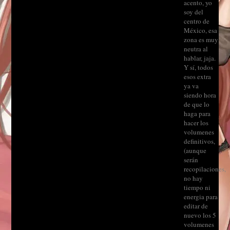
acento, yo
soy del
centro de
México, esa
zona es muy
neutra al
hablar, jaja.
Y sí, todos
esos extra
ya va
siendo hora
de que lo
haga para
hacer los
volumenes
definitivos,
(aunque
serán
recopilaciones,
no hay
tiempo ni
energia para
editar de
nuevo los 5
volumenes