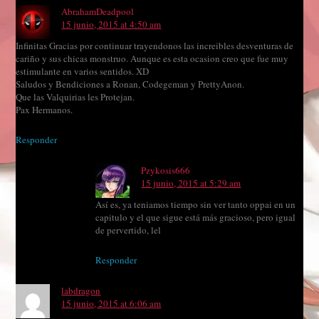
AbrahamDeadpool
15 junio, 2015 at 4:50 am
Infinitas Gracias por continuar trayendonos las increibles desventuras de
cariño y sus chicas monstruo. Aunque es esta ocasion creo que fue muy
estimulante en varios sentidos. XD
Saludos y Bendiciones a Ronan, Codegeman y PrettyAnon.
Que las Valquirias les Protejan.
Pax Hermanos.
Responder
Pzykosis666
15 junio, 2015 at 5:29 am
Así es, ya teniamos tiempo sin ver tanto oppai en un
capitulo y el que sigue está más gracioso, pero igual
de pervertido, lel
Responder
labdragon
15 junio, 2015 at 6:06 am