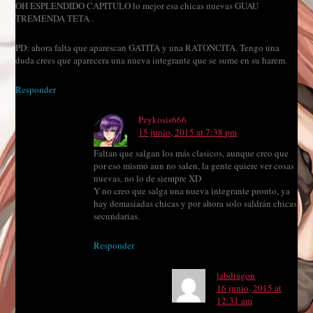
OH ESPLENDIDO CAPITULO lo mejor esa chicas nuevas GUAU
TREMENDA TETA .
PD: ahora falta que aparescan GATITA y una RATONCITA. Tengo una
duda crees que aparecera una nueva integrante que se sume en su harem.
Responder
Pzykosis666
15 junio, 2015 at 7:38 pm
Faltan que salgan los más clasicos, aunque creo que
por eso mismo aun no salen, la gente quiere ver cosas
nuevas, no lo de siempre XD
Y no creo que salga una nueva integrante pronto, ya
hay demasiadas chicas y por ahora solo saldrán chicas
secundarias.
Responder
labdragon
16 junio, 2015 at
12:31 am