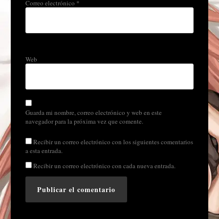
Correo electrónico
*
Web
Guarda mi nombre, correo electrónico y web en este
navegador para la próxima vez que comente.
Recibir un correo electrónico con los siguientes comentarios
a esta entrada.
Recibir un correo electrónico con cada nueva entrada.