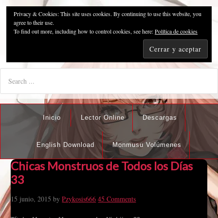
Privacy & Cookies: This site uses cookies. By continuing to use this website, you
Pzykosis666HFansub
agree to their use.
To find out more, including how to control cookies, see here:
Política de cookies
"I'm the best there is at what I do, but what I do best isn't very
nice".
Inicio
Lector Online
Descargas
English Download
Monmusu Volúmenes
Chicas Monstruos de Todos los Días
33
15 junio, 2015
by
Pzykosis666
45 Comments