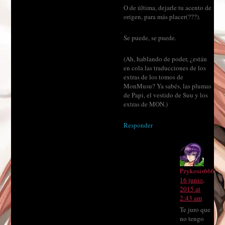
O de última, dejarle tu acento de
origen, para más placer(???).
Se puede, se puede.
(Ah, hablando de poder, ¿están
en cola las traducciones de los
extras de los tomos de
MonMusu? Ya sabés, las plumas
de Papi, el vestido de Suu y los
extras de MON.)
Responder
Pzykosis666
16 junio,
2015 at
2:43 am
Te juro que
no tengo