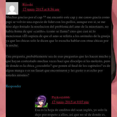
Riioshi
17 junio, 2015 at 8:36 am
Muchas gracias por el cap ^^ me encanto este cap y me causo gracia como
papi se volvio una especie de lider con los pollos, aunque eso si, se me
hiso algo forzado la resolucion del problema del amo de la minotauro, no
habia forma de que «cariño» (como se llama? creo que casi ni lo
mencionan xD) supiera de que el amo se referia a los animales de la granja
ya que las chicas solo le dicen que lo escucha hablar con otras chicas por
la noche.
Una pregunta, probablemente sea de esas preguntas que les hacen mucho y
que hayan contestado muchas veces haci que disculpo si les molesto, pero
de donde es la chica ¿cocodrilo? que ponen al final de los capitulos? es de
algun manga o es un fanart que encontraron y les gusto o es echo por
ustedes mismos?
Responder
Pzykosis666
17 junio, 2015 at 9:07 pm
Esa es la hoja de creditos del scan inglés, yo solo la
dejo por respeto a ellos, así que no sé de donde es.