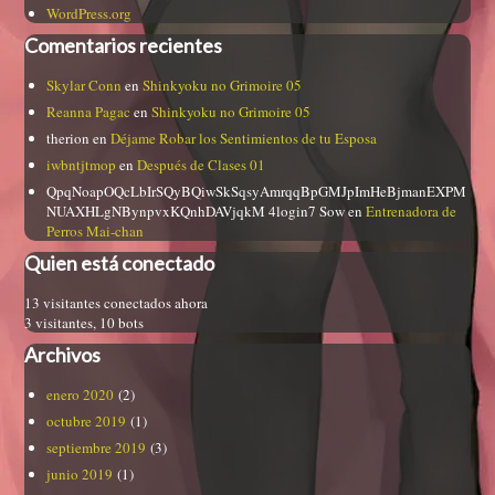
WordPress.org
Comentarios recientes
Skylar Conn
en
Shinkyoku no Grimoire 05
Reanna Pagac
en
Shinkyoku no Grimoire 05
therion
en
Déjame Robar los Sentimientos de tu Esposa
iwbntjtmop
en
Después de Clases 01
QpqNoapOQcLbIrSQyBQiwSkSqsyAmrqqBpGMJpImHeBjmanEXPM
NUAXHLgNBynpvxKQnhDAVjqkM 4login7 Sow
en
Entrenadora de
Perros Mai-chan
Quien está conectado
13 visitantes conectados ahora
3 visitantes,
10 bots
Archivos
enero 2020
(2)
octubre 2019
(1)
septiembre 2019
(3)
junio 2019
(1)