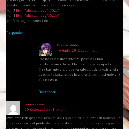
ya esta el cuarto volumen completo en ingles
vol. 3
http://nhentai.net/g/47627/
vol. 4
http://nhentai.net/g/56273/
por favor sigan haciendolo
Responder
Pzykosis666
16 junio, 2015 at 5:44 am
Eso no es cuestion nuestra, porque es una
colaboración y Javiert ha estado algo ocupado.
Y es bastante claro que ya sabemos de la existencia
de esos volumenes, de hecho estámos hhaciendo el 3
al momento…
Responder
ryuu-sennen
16 junio, 2015 at 1:09 pm
excelente trabajo como siempre, dios quien diría que seria tan ardiente una
minotauro hasta el punto de querer matar al prota por tanta suerte que
tiene pero bueno ese es otro asunto, quería preguntar y solo para aclara