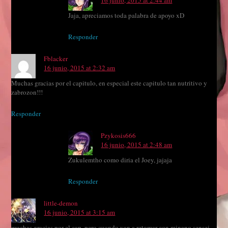
16 junio, 2015 at 2:44 am
Jaja, apreciamos toda palabra de apoyo xD
Responder
Fblacker
16 junio, 2015 at 2:32 am
Muchas gracias por el capitulo, en especial este capitulo tan nutritivo y
zabrozon!!!
Responder
Pzykosis666
16 junio, 2015 at 2:48 am
Zukulemtho como diria el Joey, jajaja
Responder
little-demon
16 junio, 2015 at 3:15 am
muchas gracias por el cap. pero cuando van a retomar con minano sensei