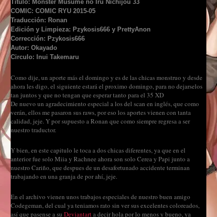
Título: Monster Musume no Iru Nichijou 33
COMIC: COMIC RYU 2015-05
Traducción: Ronan
Edición y Limpieza: Pzykosis666 y PrettyAnon
Corrección: Pzykosis666
Autor: Okayado
Circulo: Inui Takemaru
Como dije, un aporte más el domingo y es de las chicas monstruo y desde
ahora les digo, el siguiente estará el proximo domingo, para no dejarselos
tan juntos y que no tengan que esperar tanto para el 35 XD
De nuevo un agradecimiento especial a los del scan en inglés, que como
verán, ellos me pasaron sus raws, por eso los aportes vienen con tanta
calidad, jeje. Y por supuesto a Ronan que como siempre regresa a ser
nuestro traductor.
Y bien, en este capitulo le toca a dos chicas diferentes, ya que en el
anterior fue solo Miia y Rachnee ahora son solo Cerea y Papi junto a
nuestro Cariño, que despues de un desafortunado accidente terminan
trabajando en una granja de por ahí, jeje.
En el archivo vienen unos trabajos especiales de nuestro buen amigo
Codegeman, del cual ya teniamos rato sin ver sus excelentes coloreados,
así que pasense a su
Deviantart
a decir hola por lo menos y bueno, ya