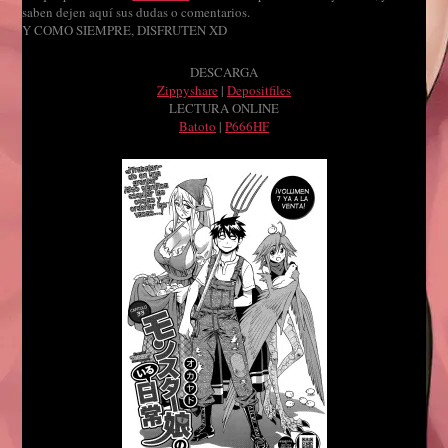
saben dejen aquí sus dudas o comentarios.
Y COMO SIEMPRE, DISFRUTEN XD
DESCARGA
Zippyshare
|
Depositfiles
LECTURA ONLINE
Batoto
|
P666HF