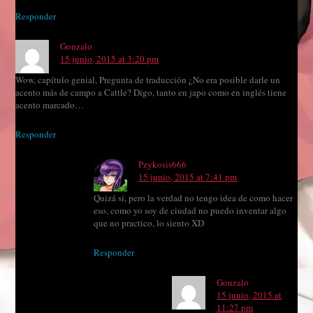
Responder
Gonzalo
15 junio, 2015 at 3:20 pm
Wow, capítulo genial, Pregunta de traducción ¿No era posible darle un
acento más de campo a Cattle? Digo, tanto en japo como en inglés tiene
acento marcado…
Responder
Pzykosis666
15 junio, 2015 at 7:41 pm
Quizá sí, pero la verdad no tengo idea de como hacer
eso, como yo soy de ciudad no puedo inventar algo
que no practico, lo siento XD
Responder
Gonzalo
15 junio, 2015 at
11:27 pm