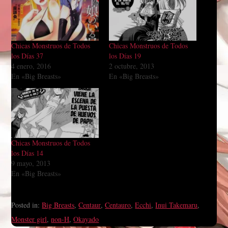
Chicas Monstruos de Todos
Chicas Monstruos de Todos
los Días 37
los Días 19
4 enero, 2016
2 octubre, 2013
En «Big Breasts»
En «Big Breasts»
Chicas Monstruos de Todos
los Días 14
9 mayo, 2013
En «Big Breasts»
Posted in:
Big Breasts
,
Centaur
,
Centauro
,
Ecchi
,
Inui Takemaru
,
Monster girl
,
non-H
,
Okayado