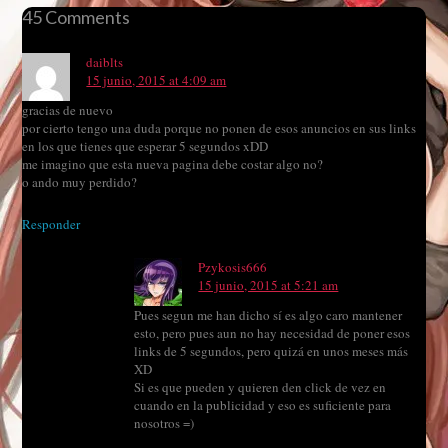
45 Comments
daiblts
15 junio, 2015 at 4:09 am
gracias de nuevo
por cierto tengo una duda porque no ponen de esos anuncios en sus links
en los que tienes que esperar 5 segundos xDD
me imagino que esta nueva pagina debe costar algo no?
o ando muy perdido?
Responder
Pzykosis666
15 junio, 2015 at 5:21 am
Pues segun me han dicho sí es algo caro mantener
esto, pero pues aun no hay necesidad de poner esos
links de 5 segundos, pero quizá en unos meses más
XD
Si es que pueden y quieren den click de vez en
cuando en la publicidad y eso es suficiente para
nosotros =)