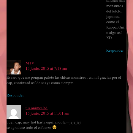
saldrán más
monstruos
del folclor
japones,
como el
Kappa, Oni,
o algo así
XD
Responder
MTV
15 junio, 2015 at 7:18 am
Es raro que me pongan palote las chicas monstruo.. :s, mil gracias por el
cap, continuad así de sexys como siempre.
Responder
tus animes hd
15 junio, 2015 at 11:01 am
buen cap, muy hot hasta equilandola—jejejjej
se agradece todo el esfuerzo