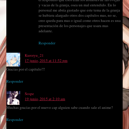
y vacas de la granja, osea un mal entendido. En lo
personal me abría gustado que este tema de la granja
se hubiera alargado otros dos capítulos mas, no se,
creo queda para mas o igual como otros hacen es una
presentación de los personajes que usara mas
adelante.
Responder
Kuroryu_21
17 junio, 2015 at 11:52 pm
Gracias por el capitulo!!!
Responder
Sospe
19 junio, 2015 at 2:10 am
Muchas gracias por el nuevo cap alguien sabe cuando sale el anime?
Responder