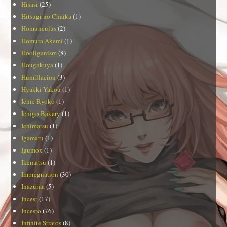
Hisasi
(25)
Hitsugi no Chaika
(1)
Homunculus
(2)
Homura Akemi
(1)
Hooliganism
(8)
Hougakuya
(1)
Humillacion
(3)
Hyakki Yakou
(1)
Ichie Ryoko
(1)
Ichigo Bakery
(1)
Ichimatsu
(1)
Igamaru
(1)
Igumox
(1)
Ikematsu
(1)
Impregnation
(30)
Inazuma
(5)
Incest
(17)
Incesto
(76)
Infinite Stratos
(8)