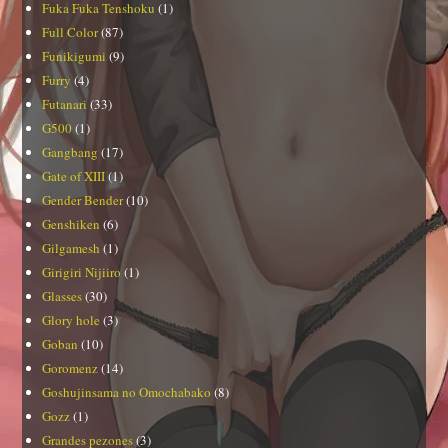
Fuka Fuka Tenshoku
(1)
Full Color
(87)
Funikigumi
(9)
Furry
(4)
Futanari
(33)
G500
(1)
Gangbang
(17)
Gate of XIII
(1)
Gender Bender
(10)
Genshiken
(6)
Gilgamesh
(1)
Girigiri Nijiiro
(1)
Glasses
(30)
Glory hole
(3)
Goban
(10)
Goromenz
(14)
Goshujinsama no Omochabako
(8)
Gozz
(1)
Grandes pezones
(3)