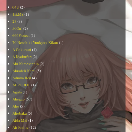
04U
(2)
1st.M's
(1)
23
(3)
50On!
(2)
666Protect
(1)
70 Nenshiki Yuukyuu Kikan
(1)
A Gokuburi
(1)
A Kyokufuri
(2)
Abi Kamesennin
(2)
Abradeli Kami
(5)
Aduma Ren
(4)
AERODOG
(1)
Agata
(1)
Ahegao
(57)
Aho
(5)
Ahobaka
(5)
Aida Mai
(1)
Air Praitre
(12)