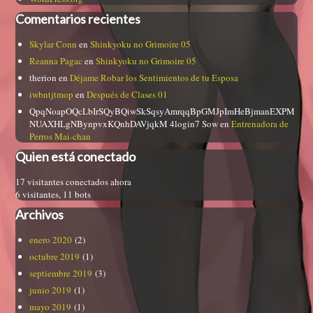
Comentarios recientes
Skylar Conn
en
Shinkyoku no Grimoire 05
Reanna Pagac
en
Shinkyoku no Grimoire 05
therion
en
Déjame Robar los Sentimientos de tu Esposa
iwbntjtmop
en
Después de Clases 01
QpqNoapOQcLbIrSQyBQiwSkSqsyAmrqqBpGMJpImHeBjmanEXPM
NUAXHLgNBynpvxKQnhDAVjqkM 4login7 Sow
en
Entrenadora de
Perros Mai-chan
Quien está conectado
17 visitantes conectados ahora
6 visitantes,
11 bots
Archivos
enero 2020
(2)
octubre 2019
(1)
septiembre 2019
(3)
junio 2019
(1)
mayo 2019
(1)