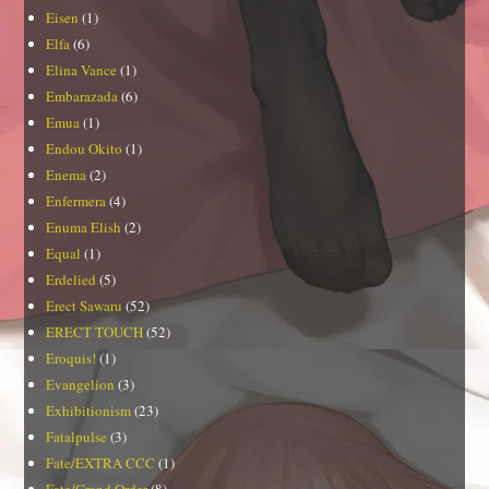
Eisen
(1)
Elfa
(6)
Elina Vance
(1)
Embarazada
(6)
Emua
(1)
Endou Okito
(1)
Enema
(2)
Enfermera
(4)
Enuma Elish
(2)
Equal
(1)
Erdelied
(5)
Erect Sawaru
(52)
ERECT TOUCH
(52)
Eroquis!
(1)
Evangelion
(3)
Exhibitionism
(23)
Fatalpulse
(3)
Fate/EXTRA CCC
(1)
Fate/Grand Order
(8)