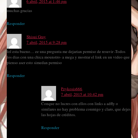
6 abril, 2015 at 1:46 pm
muchas gracias
Responder
Shisui Gray
7 abril, 2015 at 9:28 pm
lol esta bueno… ee una pregunta me dejarian permiso de resuvir -Todos
los dias con una chica mounstro- a mega y mostrar el link en un video que
pienso aser esto simedan permiso
Responder
Pzykosis666
7 abril, 2015 at 10:42 pm
Conque no lucres con ellos con links a adfly o
similares no hay problema conmigo y claro, que dejes
las hojas de créditos.
Responder