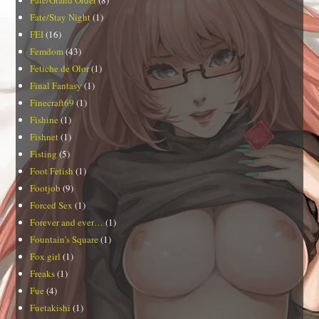
Fate/Stay Night
(1)
FEI
(16)
Femdom
(43)
Fetiche de Olor
(1)
Final Fantasy
(1)
Finecraft69
(1)
Fishine
(1)
Fishnet
(1)
Fisting
(5)
Foot Fetish
(1)
Footjob
(9)
Forced Sex
(1)
Forever and ever…
(1)
Fountain's Square
(1)
Fox girl
(1)
Freaks
(1)
Fue
(4)
Fuetakishi
(1)