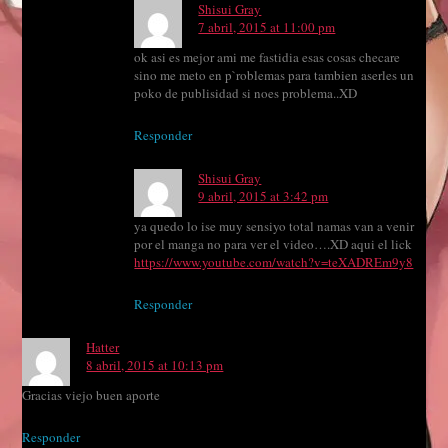
Shisui Gray
7 abril, 2015 at 11:00 pm
ok asi es mejor ami me fastidia esas cosas checare
sino me meto en p`roblemas para tambien aserles un
poko de publisidad si noes problema..XD
Responder
Shisui Gray
9 abril, 2015 at 3:42 pm
ya quedo lo ise muy sensiyo total namas van a venir
por el manga no para ver el video….XD aqui el lick
https://www.youtube.com/watch?v=teXADREm9y8
Responder
Hatter
8 abril, 2015 at 10:13 pm
Gracias viejo buen aporte
Responder