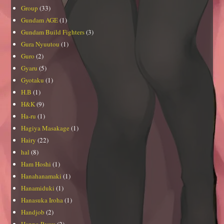
Group
(33)
Gundam AGE
(1)
Gundam Build Fighters
(3)
Gura Nyuutou
(1)
Guro
(2)
Gyaru
(5)
Gyotaku
(1)
H.B
(1)
H&K
(9)
Ha-ru
(1)
Hagiya Masakage
(1)
Hairy
(22)
hal
(8)
Ham Hoshi
(1)
Hanahanamaki
(1)
Hanamiduki
(1)
Hanasuka Iroha
(1)
Handjob
(2)
Happo Ryuu
(2)