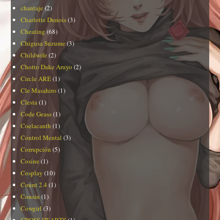
chantaje
(2)
Charlotte Dunois
(3)
Cheating
(68)
Chigusa Suzume
(3)
Childwife
(2)
Chotto Dake Aruyo
(2)
Circle ARE
(1)
Cle Masahiro
(1)
Clesta
(1)
Code Geass
(1)
Coelacanth
(1)
Control Mental
(3)
Corrupción
(5)
Cosine
(1)
Cosplay
(10)
Count 2.4
(1)
Cousin
(1)
Cowgirl
(3)
CROSS HEARTS
(1)