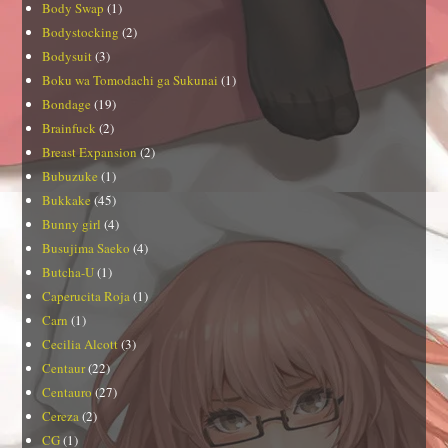
Body Swap
(1)
Bodystocking
(2)
Bodysuit
(3)
Boku wa Tomodachi ga Sukunai
(1)
Bondage
(19)
Brainfuck
(2)
Breast Expansion
(2)
Bubuzuke
(1)
Bukkake
(45)
Bunny girl
(4)
Busujima Saeko
(4)
Butcha-U
(1)
Caperucita Roja
(1)
Carn
(1)
Cecilia Alcott
(3)
Centaur
(22)
Centauro
(27)
Cereza
(2)
CG
(1)