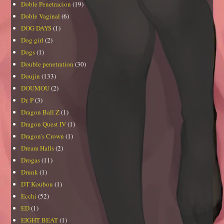
Doble Penetracion
(19)
Doble Vaginal
(6)
DOG DAYS
(1)
Dog girl
(2)
Dogs
(1)
Double penetration
(30)
Doujin
(133)
DOUMOU
(2)
Dr. P
(3)
Dragon Ball Z
(1)
Dragon Quest IV
(1)
Dragon's Crown
(1)
Dream Halls
(2)
Drogas
(11)
Drunk
(1)
DT Koubou
(1)
Ecchi
(52)
ED
(1)
EIGHT BEAT
(1)