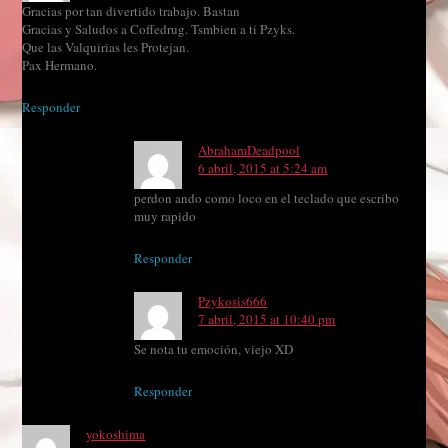
Gracias por tan divertido trabajo. Bastan
Gracias y Saludos a Coffedrug. Tsmbien a ti Pzyks.
Que las Valquirias les Protejan.
Pax Hermano.
Responder
AbrahamDeadpool
6 abril, 2015 at 5:24 am
perdon ando como loco en el teclado que escribo
muy rapido
Responder
Pzykosis666
7 abril, 2015 at 10:40 pm
Se nota tu emoción, viejo XD
Responder
yokoshima