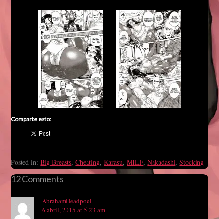
Comparte esto:
Posted in:
Big Breasts
,
Cheating
,
Karasu
,
MILF
,
Nakadashi
,
Stocking
12 Comments
AbrahamDeadpool
6 abril, 2015 at 5:23 am