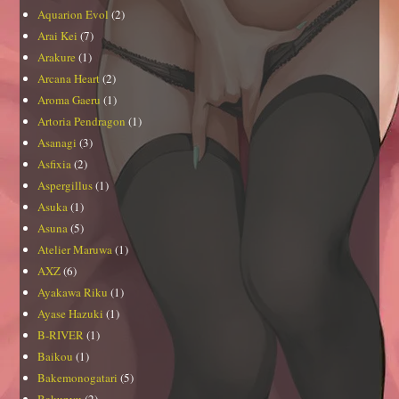
Aquarion Evol
(2)
Arai Kei
(7)
Arakure
(1)
Arcana Heart
(2)
Aroma Gaeru
(1)
Artoria Pendragon
(1)
Asanagi
(3)
Asfixia
(2)
Aspergillus
(1)
Asuka
(1)
Asuna
(5)
Atelier Maruwa
(1)
AXZ
(6)
Ayakawa Riku
(1)
Ayase Hazuki
(1)
B-RIVER
(1)
Baikou
(1)
Bakemonogatari
(5)
Bakunyu
(2)