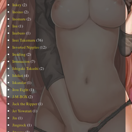
Inkey
(2)
Inoino
(2)
Inomaru
(2)
Inu
(1)
Inuburo
(1)
Inui Takemaru
(76)
Inverted Nipples
(12)
Ireading
(2)
Irrumacion
(7)
Ishigaki Takashi
(2)
Ishikei
(4)
Iskandar
(1)
Itou Eight
(1)
J-M-BOX
(2)
Jack the Ripper
(1)
Jet Yowatari
(1)
Jin
(1)
Jingrock
(1)
Jitsuma
(2)