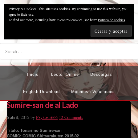
Privacy & Cookies: This site uses cookies. By continuing to use this website, you
Pzykosis666HFansub
agree to their use.
To find out more, including how to control cookies, see here:
Política de cookies
"I'm the best there is at what I do, but what I do best isn't very
nice".
Inicio
Lector Online
Descargas
English Download
Monmusu Volúmenes
Sumire-san de al Lado
6 abril, 2015
by
Pzykosis666
12 Comments
Título: Tonari no Sumire-san
COMIC: COMIC Shitsurakuten 2015-02