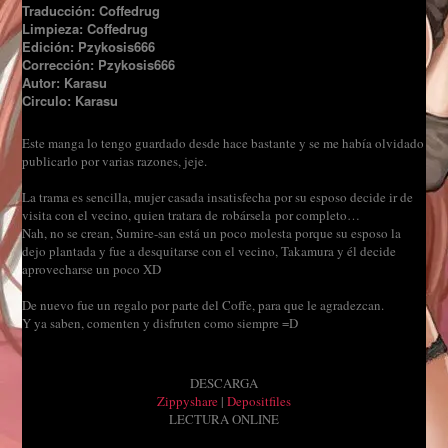
Traducción: Coffedrug
Limpieza: Coffedrug
Edición: Pzykosis666
Corrección: Pzykosis666
Autor: Karasu
Circulo: Karasu
Este manga lo tengo guardado desde hace bastante y se me había olvidado
publicarlo por varias razones, jeje.
La trama es sencilla, mujer casada insatisfecha por su esposo decide ir de
visita con el vecino, quien tratara de robársela por completo…
Nah, no se crean, Sumire-san está un poco molesta porque su esposo la
dejo plantada y fue a desquitarse con el vecino, Takamura y él decide
aprovecharse un poco XD
De nuevo fue un regalo por parte del Coffe, para que le agradezcan.
Y ya saben, comenten y disfruten como siempre =D
DESCARGA
Zippyshare
|
Depositfiles
LECTURA ONLINE