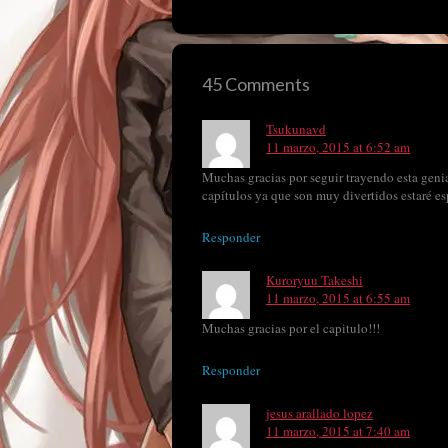
45 Comments
Tsukunavd
11 marzo, 2015 at 6:52 am
Muchas gracias por seguir trayendo esta genia
capítulos ya que son muy divertidos estaré e
Responder
Kuroryuu Takeshi
11 marzo, 2015 at 6:55 am
Muchas gracias por el capitulo!!!
Responder
jesus arallado lopez
11 marzo, 2015 at 7:40 am