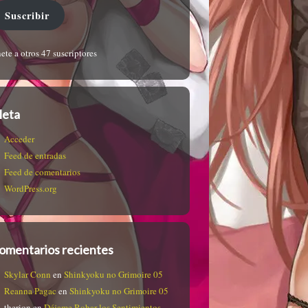
Suscribir
ete a otros 47 suscriptores
eta
Acceder
Feed de entradas
Feed de comentarios
WordPress.org
omentarios recientes
Skylar Conn
en
Shinkyoku no Grimoire 05
Reanna Pagac
en
Shinkyoku no Grimoire 05
therion
en
Déjame Robar los Sentimientos