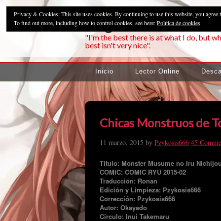
Privacy & Cookies: This site uses cookies. By continuing to use this website, you agree t
Pzykosis666HFa
To find out more, including how to control cookies, see here:
Política de cookies
"I'm the best there is at what I do, but wh
best isn't very nice".
Inicio
Lector Online
Desca
Chicas Monstruos de To
11 marzo, 2015
by
Pzykosis666
45 Comme
Título: Monster Musume no Iru Nichijo
COMIC: COMIC RYU 2015-02
Traducción: Ronan
Edición y Limpieza: Pzykosis666
Corrección: Pzykosis666
Autor: Okayado
Circulo: Inui Takemaru