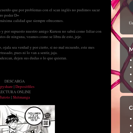
ecuerdo que por problemas con el scan inglés no pudimos sacar
tro poder D=
a máxima calidad que siempre ofrecemos.
Ún
io y por supuesto nuestro amigo Kurusu no sabrá como lidiar con
ntos de ninguna, veamos como se libra de esto, jeje.
, ojala sea verdad y por cierto, si no mal recuerdo, este mes
M
rasado, pues ni lo van a sentir, jaja.
dezcan, dejen sus dudas o lo que quieran.
DESCARGA
ppyshare
|
Depositfiles
LECTURA ONLINE
Batoto
|
Shitmanga
C