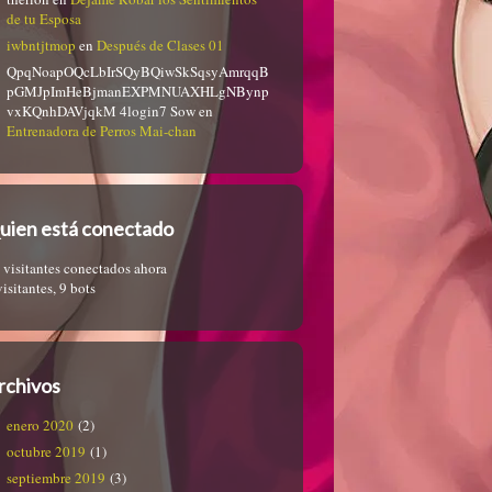
de tu Esposa
iwbntjtmop
en
Después de Clases 01
QpqNoapOQcLbIrSQyBQiwSkSqsyAmrqqB
pGMJpImHeBjmanEXPMNUAXHLgNBynp
vxKQnhDAVjqkM 4login7 Sow
en
Entrenadora de Perros Mai-chan
uien está conectado
 visitantes conectados ahora
visitantes,
9 bots
rchivos
enero 2020
(2)
octubre 2019
(1)
septiembre 2019
(3)