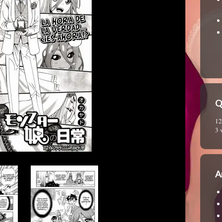
Q
12
3 
A