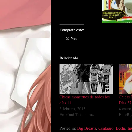
Comparte esto:
Relacionado
Chicas monstruos de todos los
Chicas 
días 11
Días 37
5 febrero, 2013
4 enero
En «Inui Takemaru»
En «Big
Posted in:
Big Breasts
,
Centauro
,
Ecchi
,
In