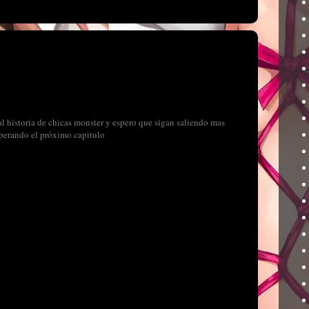
l historia de chicas monster y espero que sigan saliendo mas
sperando el próximo capitulo