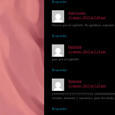
Responder
Saito Louise
11 marzo, 2015 at 3:03 pm
Gracias por el capítulo. Se agradece, esperare 
Responder
Darkblith
11 marzo, 2015 at 3:15 pm
grax por el capitulo
Responder
Xerstoren
11 marzo, 2015 at 3:23 pm
yaaaaaayyyyyyyyyyyyyyyyy, jajajajajajajajaj
extraño, demente y sarcástico, pero divertido,
Responder