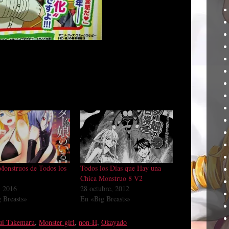
Monstruos de Todos los
Todos los Días que Hay una
Chica Monstruo 8 V2
, 2016
28 octubre, 2012
 Breasts»
En «Big Breasts»
ui Takemaru
,
Monster girl
,
non-H
,
Okayado