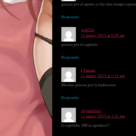
gracias por el aporte ya llevaba tiempo esper
Responder
wolf224
11 marzo, 2015 at 8:05 am
gracias por el capitulo
Responder
J Yakami
11 marzo, 2015 at 1:15 pm
Muchas gracias por la traduccion
Responder
xbymariiiox
11 marzo, 2015 at 2:21 pm
lo esperaba :DD se agradece!!