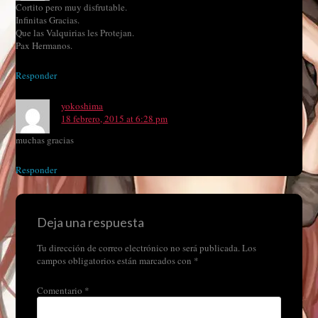
Cortito pero muy disfrutable.
Infinitas Gracias.
Que las Valquirias les Protejan.
Pax Hermanos.
Responder
yokoshima
18 febrero, 2015 at 6:28 pm
muchas gracias
Responder
Deja una respuesta
Tu dirección de correo electrónico no será publicada.
Los
campos obligatorios están marcados con
*
Comentario
*