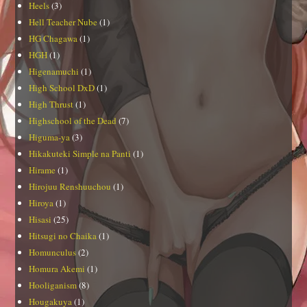
Heels
(3)
Hell Teacher Nube
(1)
HG Chagawa
(1)
HGH
(1)
Higenamuchi
(1)
High School DxD
(1)
High Thrust
(1)
Highschool of the Dead
(7)
Higuma-ya
(3)
Hikakuteki Simple na Panti
(1)
Hirame
(1)
Hirojuu Renshuuchou
(1)
Hiroya
(1)
Hisasi
(25)
Hitsugi no Chaika
(1)
Homunculus
(2)
Homura Akemi
(1)
Hooliganism
(8)
Hougakuya
(1)