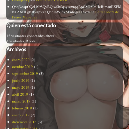
QpqNoapOQcLbIrSQyBQiwSkSqsyAmrqqBpGMJpImHeBjmanEXPM
NUAXHLgNBynpvxKQnhDAVjqkM 4login7 Sow
en
Entrenadora de
Perros Mai-chan
Quien está conectado
12 visitantes conectados ahora
3 visitantes,
9 bots
Archivos
enero 2020
(2)
octubre 2019
(1)
septiembre 2019
(3)
junio 2019
(1)
mayo 2019
(1)
abril 2019
(1)
marzo 2019
(1)
febrero 2019
(1)
enero 2019
(2)
diciembre 2018
(3)
noviembre 2018
(1)