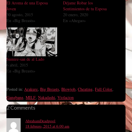
El Aroma de una Esposa
Déjame Robar los
Joven
Sentimientos de tu Esposa
30 agosto, 2015
20 enero, 2020
En «Big Breasts»
En «Ahegao»
Sumire-san de al Lado
6 abril, 2015
En «Big Breasts»
Posted in:
Arakure
,
Big Breasts
,
Blowjob
,
Cheating
,
Full Color
,
Gangbang
,
MILF
,
Nakadashi
,
Violacion
2 Comments
AbrahamDeadpool
18 febrero, 2015 at 6:00 am