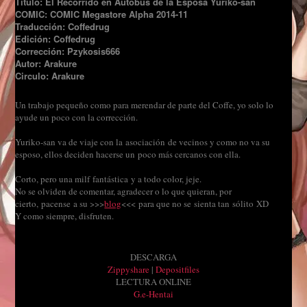
Título: El Recorrido en Autobús de la Esposa Yuriko-san
COMIC: COMIC Megastore Alpha 2014-11
Traducción: Coffedrug
Edición: Coffedrug
Corrección: Pzykosis666
Autor: Arakure
Circulo: Arakure
Un trabajo pequeño como para merendar de parte del Coffe, yo solo lo
ayude un poco con la corrección.
Yuriko-san va de viaje con la asociación de vecinos y como no va su
esposo, ellos deciden hacerse un poco más cercanos con ella.
Corto, pero una milf fantástica y a todo color, jeje.
No se olviden de comentar, agradecer o lo que quieran, por
cierto, pacense a su >>>
blog
<<< para que no se sienta tan sólito XD
Y como siempre, disfruten.
DESCARGA
Zippyshare
|
Depositfiles
LECTURA ONLINE
G.e-Hentai