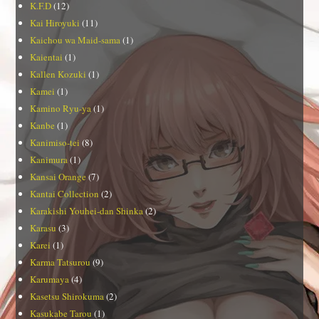
K.F.D
(12)
Kai Hiroyuki
(11)
Kaichou wa Maid-sama
(1)
Kaientai
(1)
Kallen Kozuki
(1)
Kamei
(1)
Kamino Ryu-ya
(1)
Kanbe
(1)
Kanimiso-tei
(8)
Kanimura
(1)
Kansai Orange
(7)
Kantai Collection
(2)
Karakishi Youhei-dan Shinka
(2)
Karasu
(3)
Karei
(1)
Karma Tatsurou
(9)
Karumaya
(4)
Kasetsu Shirokuma
(2)
Kasukabe Tarou
(1)