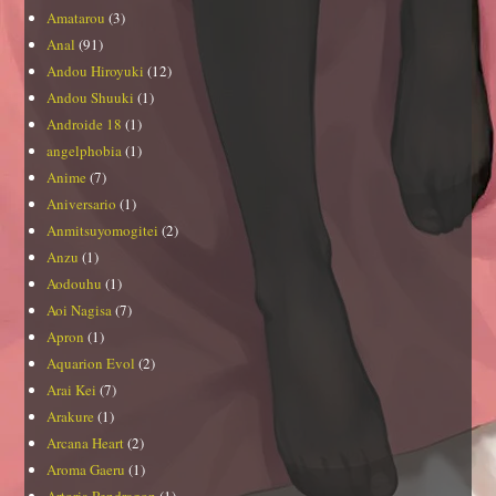
Amatarou
(3)
Anal
(91)
Andou Hiroyuki
(12)
Andou Shuuki
(1)
Androide 18
(1)
angelphobia
(1)
Anime
(7)
Aniversario
(1)
Anmitsuyomogitei
(2)
Anzu
(1)
Aodouhu
(1)
Aoi Nagisa
(7)
Apron
(1)
Aquarion Evol
(2)
Arai Kei
(7)
Arakure
(1)
Arcana Heart
(2)
Aroma Gaeru
(1)
Artoria Pendragon
(1)