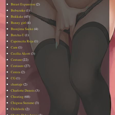
Breast Expansion
(2)
Bubuzuke
(1)
Bukkake
(45)
Bunny girl
(4)
Busujima Saeko
(4)
Butcha-U
(1)
Caperucita Roja
(1)
Carn
(1)
Cecilia Alcott
(3)
Centaur
(22)
Centauro
(27)
Cereza
(2)
CG
(1)
chantaje
(2)
Charlotte Dunois
(3)
Cheating
(68)
Chigusa Suzume
(3)
Childwife
(2)
Chotto Dake Aruyo
(2)