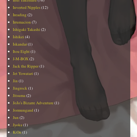
Inverted Nipples
(12)
Ireading
(2)
Irrumacion
(7)
Ishigaki Takashi
(2)
Ishikei
(4)
Iskandar
(1)
Itou Eight
(1)
J-M-BOX
(2)
Jack the Ripper
(1)
Jet Yowatari
(1)
Jin
(1)
Jingrock
(1)
Jitsuma
(2)
JoJo's Bizarre Adventure
(1)
Jormungand
(1)
Jun
(2)
Jyoka
(1)
K-On
(1)