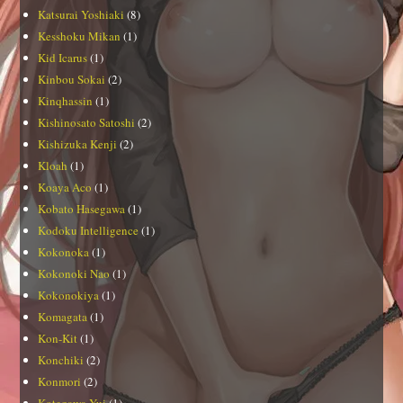
Katsurai Yoshiaki
(8)
Kesshoku Mikan
(1)
Kid Icarus
(1)
Kinbou Sokai
(2)
Kinqhassin
(1)
Kishinosato Satoshi
(2)
Kishizuka Kenji
(2)
Kloah
(1)
Koaya Aco
(1)
Kobato Hasegawa
(1)
Kodoku Intelligence
(1)
Kokonoka
(1)
Kokonoki Nao
(1)
Kokonokiya
(1)
Komagata
(1)
Kon-Kit
(1)
Konchiki
(2)
Konmori
(2)
Kotegawa Yui
(1)