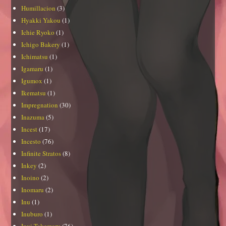
Humillacion
(3)
Hyakki Yakou
(1)
Ichie Ryoko
(1)
Ichigo Bakery
(1)
Ichimatsu
(1)
Igamaru
(1)
Igumox
(1)
Ikematsu
(1)
Impregnation
(30)
Inazuma
(5)
Incest
(17)
Incesto
(76)
Infinite Stratos
(8)
Inkey
(2)
Inoino
(2)
Inomaru
(2)
Inu
(1)
Inuburo
(1)
Inui Takemaru
(76)