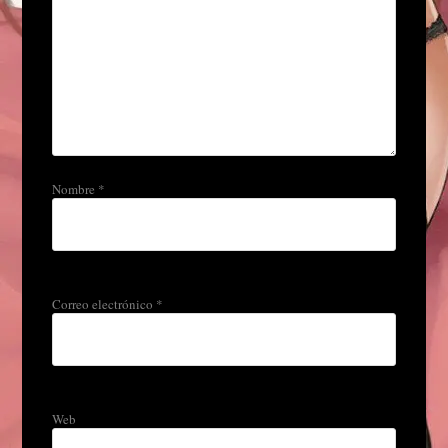
Nombre
*
Correo electrónico
*
Web