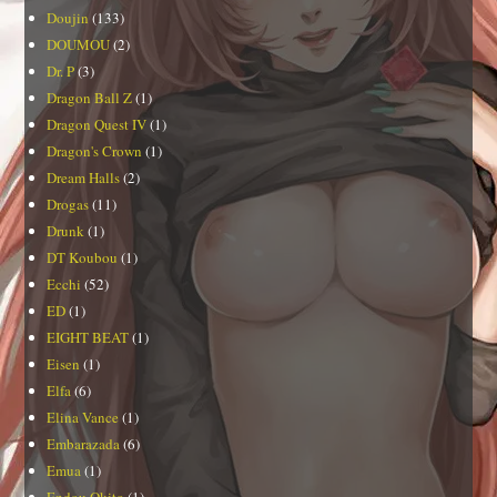
Doujin
(133)
DOUMOU
(2)
Dr. P
(3)
Dragon Ball Z
(1)
Dragon Quest IV
(1)
Dragon's Crown
(1)
Dream Halls
(2)
Drogas
(11)
Drunk
(1)
DT Koubou
(1)
Ecchi
(52)
ED
(1)
EIGHT BEAT
(1)
Eisen
(1)
Elfa
(6)
Elina Vance
(1)
Embarazada
(6)
Emua
(1)
Endou Okito
(1)