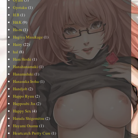
Gyotaku
(1)
H.B
(1)
H&K
(9)
Ha-ru
(1)
Hagiya Masakage
(1)
Hairy
(22)
hal
(8)
Ham Hoshi
(1)
Hanahanamaki
(1)
Hanamiduki
(1)
Hanasuka Iroha
(1)
Handjob
(2)
Happo Ryuu
(2)
Happoubi Jin
(2)
Happy Sex
(4)
Harada Shigemitsu
(2)
Hayami Osamu
(1)
Heartcatch Pretty Cure
(1)