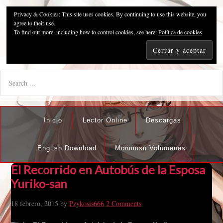
Privacy & Cookies: This site uses cookies. By continuing to use this website, you
Pzykosis666HFansub
agree to their use.
To find out more, including how to control cookies, see here:
Política de cookies
"I'm the best there is at what I do, but what I do best isn't very
nice".
Inicio
Lector Online
Descargas
English Download
Monmusu Volúmenes
El Recorrido en Autobús de la Esposa
Yuriko-san
18 febrero, 2015
by
Pzykosis666
2 Comments