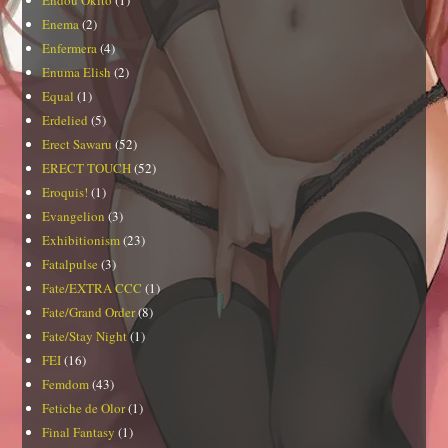
Enema
(2)
Enfermera
(4)
Enuma Elish
(2)
Equal
(1)
Erdelied
(5)
Erect Sawaru
(52)
ERECT TOUCH
(52)
Eroquis!
(1)
Evangelion
(3)
Exhibitionism
(23)
Fatalpulse
(3)
Fate/EXTRA CCC
(1)
Fate/Grand Order
(8)
Fate/Stay Night
(1)
FEI
(16)
Femdom
(43)
Fetiche de Olor
(1)
Final Fantasy
(1)