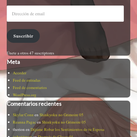
Suscribir
Únete a otros 47 suscriptores
Meta
Acceder
Feed de entradas
Feed de comentarios
WordPress.org
Comentarios recientes
Skylar Conn
en
Shinkyoku no Grimoire 05
Reanna Pagac
en
Shinkyoku no Grimoire 05
therion
en
Déjame Robar los Sentimientos de tu Esposa
iwbntjtmop
en
Después de Clases 01